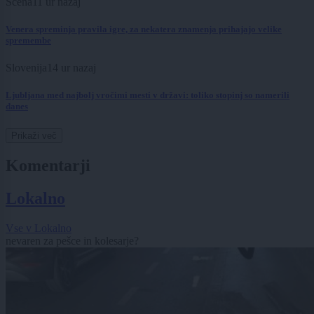
Scena
11 ur nazaj
Venera spreminja pravila igre, za nekatera znamenja prihajajo velike
spremembe
Slovenija
14 ur nazaj
Ljubljana med najbolj vročimi mesti v državi: toliko stopinj so namerili
danes
Prikaži več
Komentarji
Lokalno
Vse v Lokalno
nevaren za pešce in kolesarje?