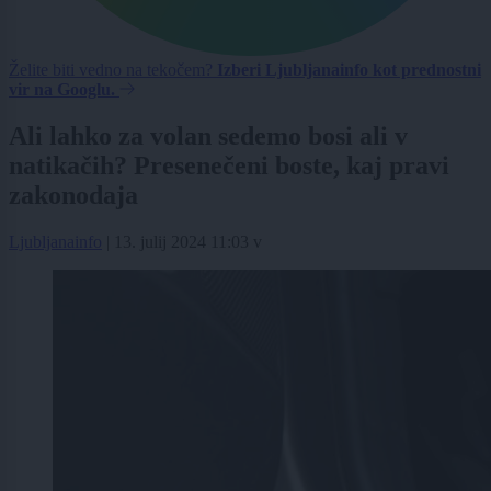
Želite biti vedno na tekočem?
Izberi Ljubljanainfo kot prednostni
vir na Googlu.
Ali lahko za volan sedemo bosi ali v
natikačih? Presenečeni boste, kaj pravi
zakonodaja
Ljubljanainfo
|
13. julij 2024 11:03
v