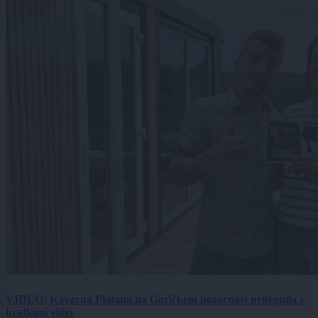
VIDEO: Kavarna Platana na Goričkem pozornost pritegnila s
kratkimi videi