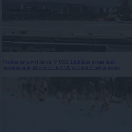
Vročina terja svoj davek: V UKC Ljubljana porast hudo
poškodovanih, letos že več kot 420 pristankov helikopterjev