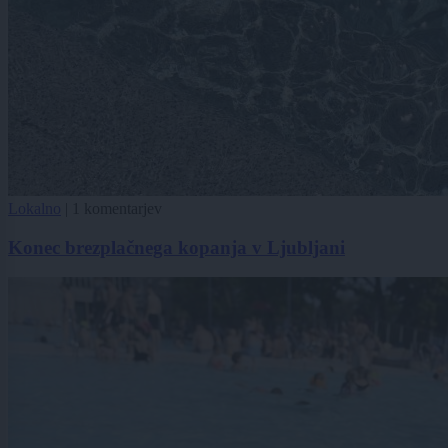
Lokalno
|
1 komentarjev
Konec brezplačnega kopanja v Ljubljani