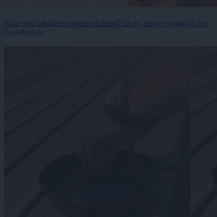
Kam sodi odslužena sončna krema? In ne, ne gre (nujno) v koš
za embalažo