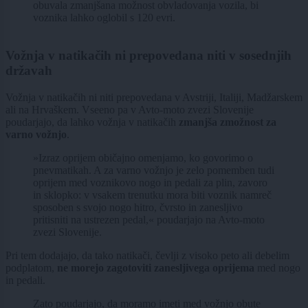
obuvala zmanjšana možnost obvladovanja vozila, bi
voznika lahko oglobil s 120 evri.
Vožnja v natikačih ni prepovedana niti v sosednjih
državah
Vožnja v natikačih ni niti prepovedana v Avstriji, Italiji, Madžarskem
ali na Hrvaškem. Vseeno pa v Avto-moto zvezi Slovenije
poudarjajo, da lahko vožnja v natikačih
zmanjša zmožnost za
varno vožnjo
.
»Izraz oprijem običajno omenjamo, ko govorimo o
pnevmatikah. A za varno vožnjo je zelo pomemben tudi
oprijem med voznikovo nogo in pedali za plin, zavoro
in sklopko: v vsakem trenutku mora biti voznik namreč
sposoben s svojo nogo hitro, čvrsto in zanesljivo
pritisniti na ustrezen pedal,« poudarjajo na Avto-moto
zvezi Slovenije.
Pri tem dodajajo, da tako natikači, čevlji z visoko peto ali debelim
podplatom,
ne morejo zagotoviti zanesljivega oprijema
med nogo
in pedali.
Zato poudarjajo, da moramo imeti med vožnjo obute