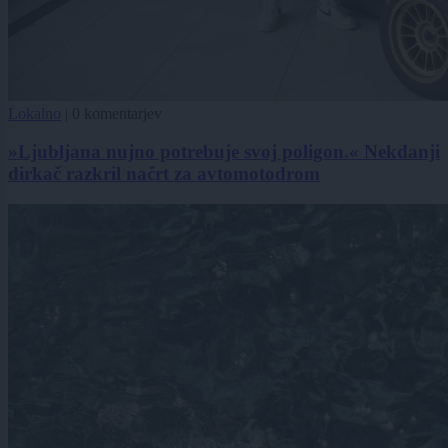
Lokalno
|
0 komentarjev
»Ljubljana nujno potrebuje svoj poligon.« Nekdanji
dirkač razkril načrt za avtomotodrom