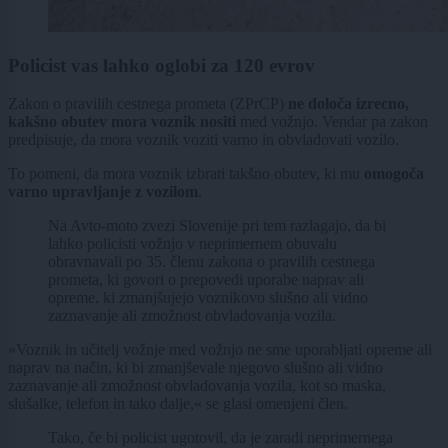
Policist vas lahko oglobi za 120 evrov
Zakon o pravilih cestnega prometa (ZPrCP)
ne določa izrecno,
kakšno obutev mora voznik nositi
med vožnjo. Vendar pa zakon
predpisuje, da mora voznik voziti varno in obvladovati vozilo.
To pomeni, da mora voznik izbrati takšno obutev, ki mu
omogoča
varno upravljanje z vozilom
.
Na ‎Avto-moto zvezi Slovenije pri tem razlagajo, da bi
lahko policisti vožnjo v neprimernem obuvalu
obravnavali po 35. členu zakona o pravilih cestnega
prometa, ki govori o prepovedi uporabe naprav ali
opreme, ki zmanjšujejo voznikovo slušno ali vidno
zaznavanje ali zmožnost obvladovanja vozila.
»Voznik in učitelj vožnje med vožnjo ne sme uporabljati opreme ali
naprav na način, ki bi zmanjševale njegovo slušno ali vidno
zaznavanje ali zmožnost obvladovanja vozila, kot so maska,
slušalke, telefon in tako dalje,« se glasi omenjeni člen.
Tako, če bi policist ugotovil, da je zaradi neprimernega