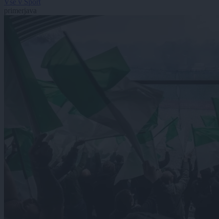
Vse v Šport
primerjava