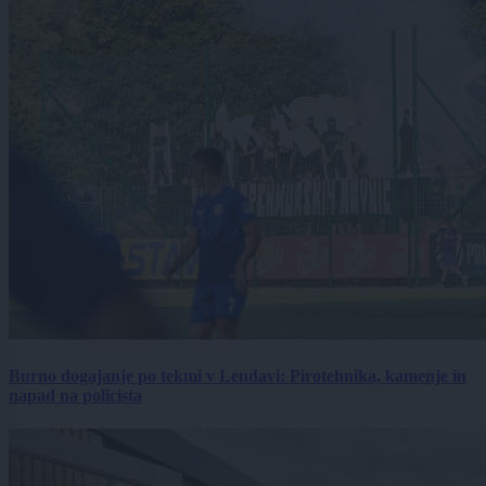
Burno dogajanje po tekmi v Lendavi: Pirotehnika, kamenje in
napad na policista