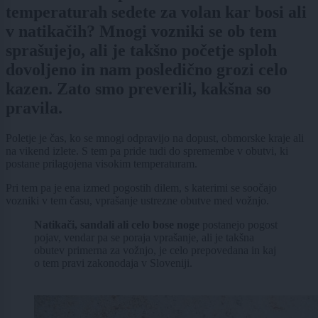
temperaturah sedete za volan kar bosi ali
v natikačih? Mnogi vozniki se ob tem
sprašujejo, ali je takšno početje sploh
dovoljeno in nam posledično grozi celo
kazen. Zato smo preverili, kakšna so
pravila.
Poletje je čas, ko se mnogi odpravijo na dopust, obmorske kraje ali
na vikend izlete. S tem pa pride tudi do spremembe v obutvi, ki
postane prilagojena visokim temperaturam.
Pri tem pa je ena izmed pogostih dilem, s katerimi se soočajo
vozniki v tem času, vprašanje ustrezne obutve med vožnjo.
Natikači, sandali ali celo bose noge
postanejo pogost
pojav, vendar pa se poraja vprašanje, ali je takšna
obutev primerna za vožnjo, je celo prepovedana in kaj
o tem pravi zakonodaja v Sloveniji.