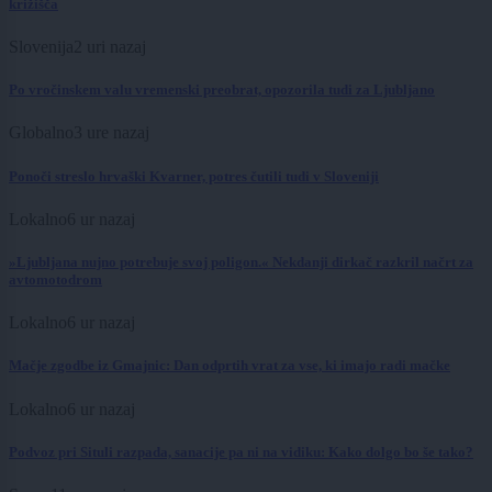
križišča
Slovenija
2 uri nazaj
Po vročinskem valu vremenski preobrat, opozorila tudi za Ljubljano
Globalno
3 ure nazaj
Ponoči streslo hrvaški Kvarner, potres čutili tudi v Sloveniji
Lokalno
6 ur nazaj
»Ljubljana nujno potrebuje svoj poligon.« Nekdanji dirkač razkril načrt za
avtomotodrom
Lokalno
6 ur nazaj
Mačje zgodbe iz Gmajnic: Dan odprtih vrat za vse, ki imajo radi mačke
Lokalno
6 ur nazaj
Podvoz pri Situli razpada, sanacije pa ni na vidiku: Kako dolgo bo še tako?