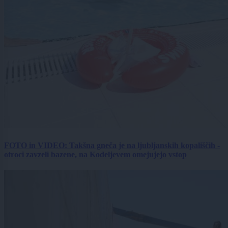
FOTO in VIDEO: Takšna gneča je na ljubljanskih kopališčih -
otroci zavzeli bazene, na Kodeljevem omejujejo vstop