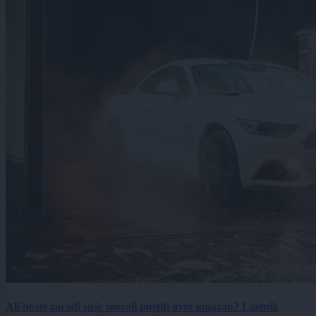
Ali boste zaradi suše morali pustiti avto umazan? Lastnik