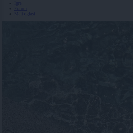
Igre
Forum
Mali oglasi