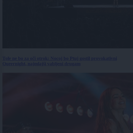
Tole ne bo za oči otrok: Nocoj bo Ptuj gostil provokativni
Queernight, najmlajši vabljeni drugam