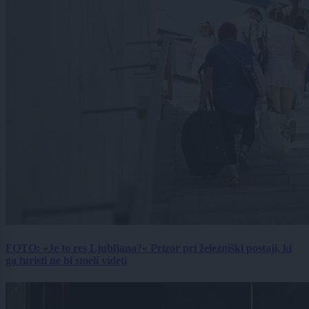
FOTO: »Je to res Ljubljana?« Prizor pri železniški postaji, ki
ga turisti ne bi smeli videti