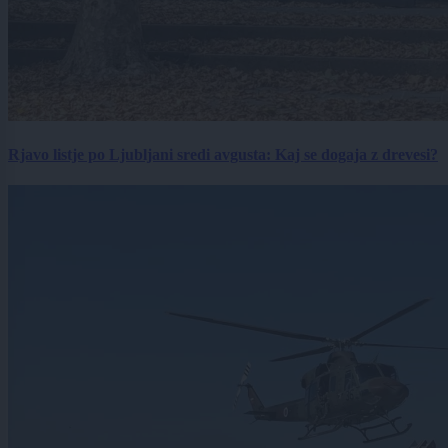
Rjavo listje po Ljubljani sredi avgusta: Kaj se dogaja z drevesi?