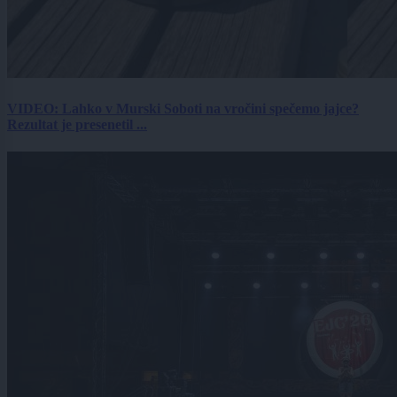
VIDEO: Lahko v Murski Soboti na vročini spečemo jajce?
Rezultat je presenetil ...