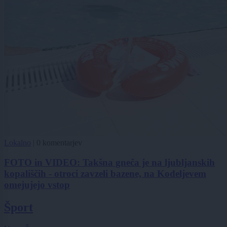
Lokalno
|
0 komentarjev
FOTO in VIDEO: Takšna gneča je na ljubljanskih
kopališčih - otroci zavzeli bazene, na Kodeljevem
omejujejo vstop
Šport