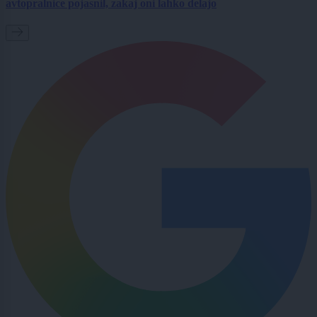
avtopralnice pojasnil, zakaj oni lahko delajo