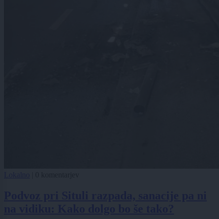
Lokalno
|
0 komentarjev
Podvoz pri Situli razpada, sanacije pa ni
na vidiku: Kako dolgo bo še tako?