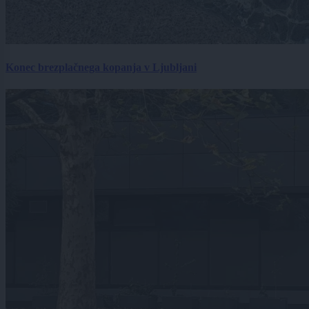
Konec brezplačnega kopanja v Ljubljani