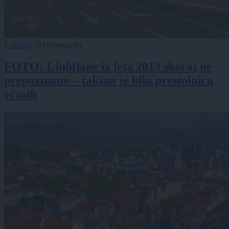
Lokalno
|
0 komentarjev
FOTO: Ljubljane iz leta 2013 skoraj ne
prepoznamo – takšna je bila prestolnica
včasih