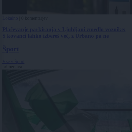
Lokalno
|
0 komentarjev
Plačevanje parkiranja v Ljubljani zmedlo voznike:
S kovanci lahko izbereš več, z Urbano pa ne
Šport
Vse v Šport
primerjava