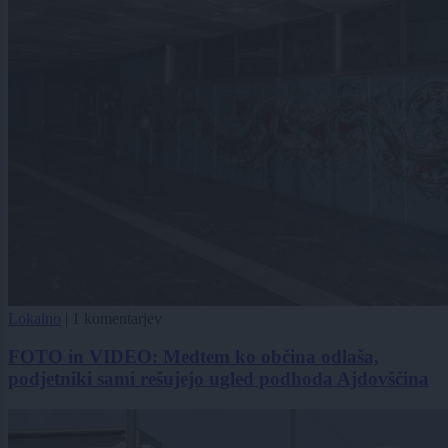
Lokalno
|
1 komentarjev
FOTO in VIDEO: Medtem ko občina odlaša,
podjetniki sami rešujejo ugled podhoda Ajdovščina