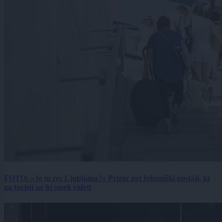
FOTO: »Je to res Ljubljana?« Prizor pri železniški postaji, ki
ga turisti ne bi smeli videti