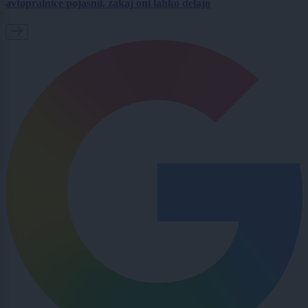
avtopralnice pojasnil, zakaj oni lahko delajo