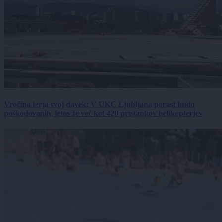
Vročina terja svoj davek: V UKC Ljubljana porast hudo
poškodovanih, letos že več kot 420 pristankov helikopterjev