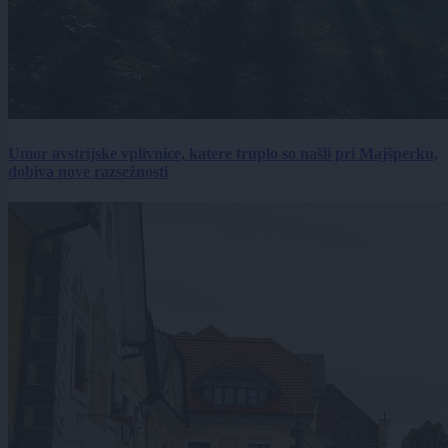
Umor avstrijske vplivnice, katere truplo so našli pri Majšperku,
dobiva nove razsežnosti