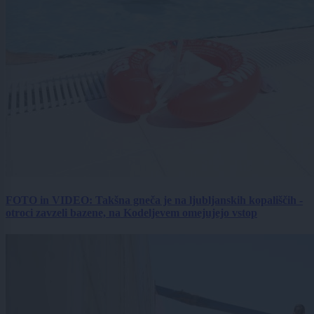
FOTO in VIDEO: Takšna gneča je na ljubljanskih kopališčih -
otroci zavzeli bazene, na Kodeljevem omejujejo vstop