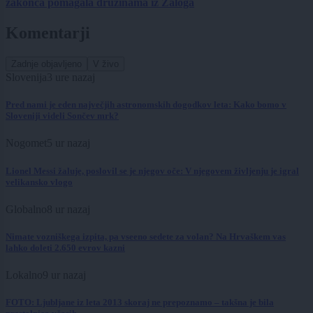
zakonca pomagala družinama iz Zaloga
Komentarji
Zadnje objavljeno
V živo
Slovenija
3 ure nazaj
Pred nami je eden največjih astronomskih dogodkov leta: Kako bomo v
Sloveniji videli Sončev mrk?
Nogomet
5 ur nazaj
Lionel Messi žaluje, poslovil se je njegov oče: V njegovem življenju je igral
velikansko vlogo
Globalno
8 ur nazaj
Nimate vozniškega izpita, pa vseeno sedete za volan? Na Hrvaškem vas
lahko doleti 2.650 evrov kazni
Lokalno
9 ur nazaj
FOTO: Ljubljane iz leta 2013 skoraj ne prepoznamo – takšna je bila