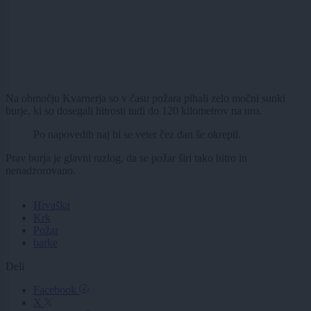
Na območju Kvarnerja so v času požara pihali zelo močni sunki
burje, ki so dosegali hitrosti tudi do 120 kilometrov na uro.
Po napovedih naj bi se veter čez dan še okrepil.
Prav burja je glavni razlog, da se požar širi tako hitro in
nenadzorovano.
Hrvaška
Krk
Požar
barke
Deli
Facebook
X