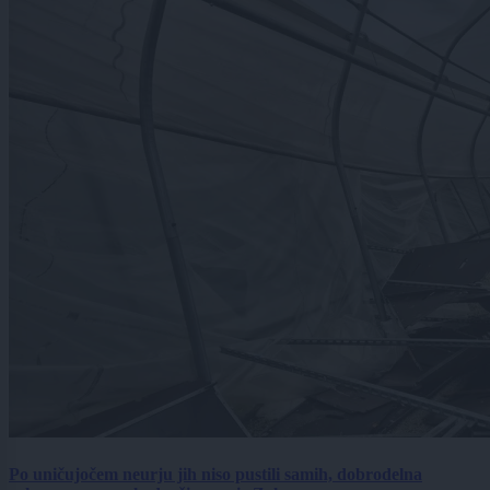
Po uničujočem neurju jih niso pustili samih, dobrodelna