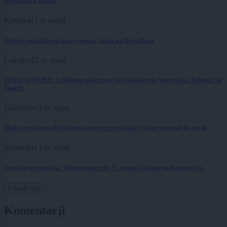
prestolnica včasih
Kronika
11 ur nazaj
Trčenje potniškega in tovornega vlaka na Hrvaškem
Lokalno
12 ur nazaj
FOTO in VIDEO: Ljubljano poleti vse bolj obiskujejo Američani, Britanci in
Španci
Globalno
13 ur nazaj
Huda vročina na Hrvaškem, nevaren vročinski val bo vztrajal do srede
Slovenija
13 ur nazaj
Vročina ne popušča: Temperature do 35 stopinj, izdano tudi opozorilo
Prikaži več
Komentarji