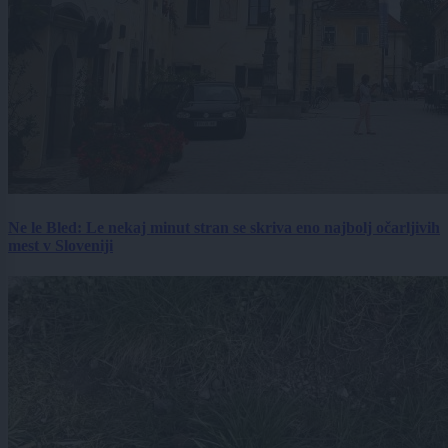
Ne le Bled: Le nekaj minut stran se skriva eno najbolj očarljivih
mest v Sloveniji