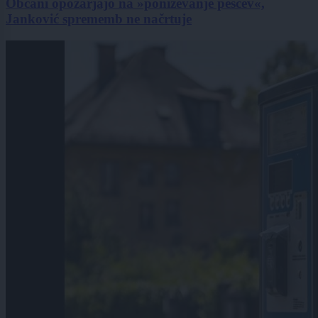
Občani opozarjajo na »poniževanje pešcev«,
Janković sprememb ne načrtuje