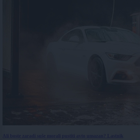
Ali boste zaradi suše morali pustiti avto umazan? Lastnik