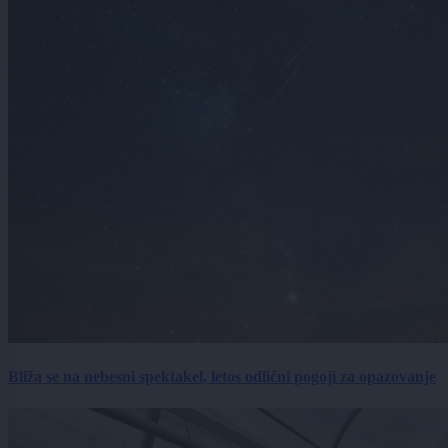
Bliža se na nebesni spektakel, letos odlični pogoji za opazovanje