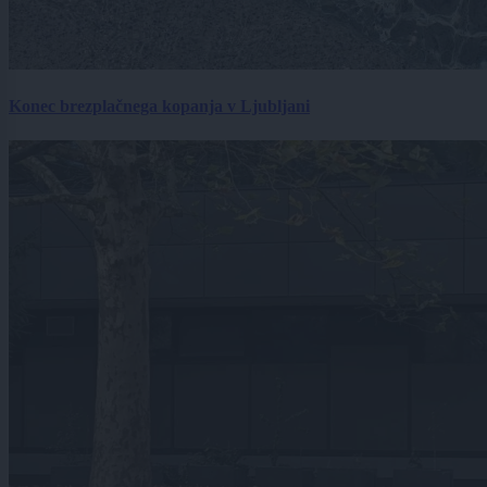
Konec brezplačnega kopanja v Ljubljani