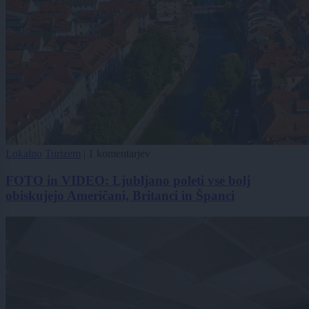
Lokalno
Turizem
|
1 komentarjev
FOTO in VIDEO: Ljubljano poleti vse bolj
obiskujejo Američani, Britanci in Španci