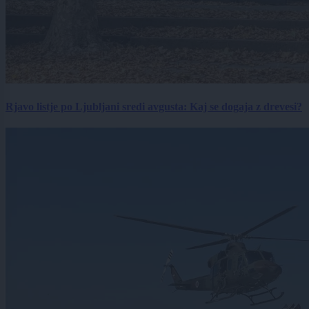
Rjavo listje po Ljubljani sredi avgusta: Kaj se dogaja z drevesi?