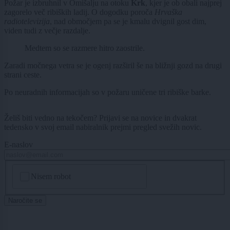
Požar je izbruhnil v Omišalju na otoku
Krk
, kjer je ob obali najprej
zagorelo več ribiških ladij. O dogodku poroča
Hrvaška
radiotelevizija
, nad območjem pa se je kmalu dvignil gost dim,
viden tudi z večje razdalje.
Medtem so se razmere hitro zaostrile.
Zaradi močnega vetra se je ogenj razširil še na bližnji gozd na drugi
strani ceste.
Po neuradnih informacijah so v požaru uničene tri ribiške barke.
Želiš biti vedno na tekočem? Prijavi se na novice in dvakrat
tedensko v svoj email nabiralnik prejmi pregled svežih novic.
E-naslov
CAPTCHA
Nisem robot
Naročite se