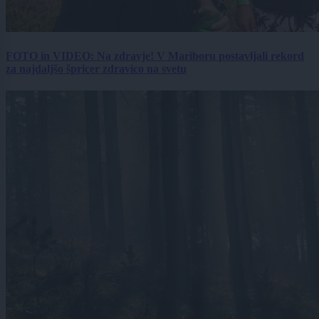
FOTO in VIDEO: Na zdravje! V Mariboru postavljali rekord
za najdaljšo špricer zdravico na svetu