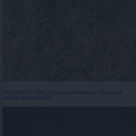
To Dolenjce še vedno razburja, lastnikom psov zdaj znova
pošiljajo jasno sporočilo