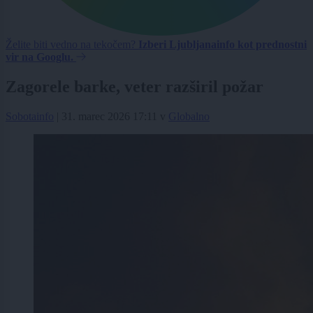
Želite biti vedno na tekočem?
Izberi Ljubljanainfo kot prednostni
vir na Googlu.
Zagorele barke, veter razširil požar
Sobotainfo
|
31. marec 2026 17:11
v
Globalno