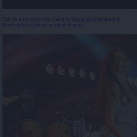
Tole ne bo za oči otrok: Nocoj bo Ptuj gostil provokativni
Queernight, najmlajši vabljeni drugam