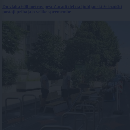
Do vlaka 600 metrov peš: Zaradi del na ljubljanski železniški
postaji prihajajo velike spremembe