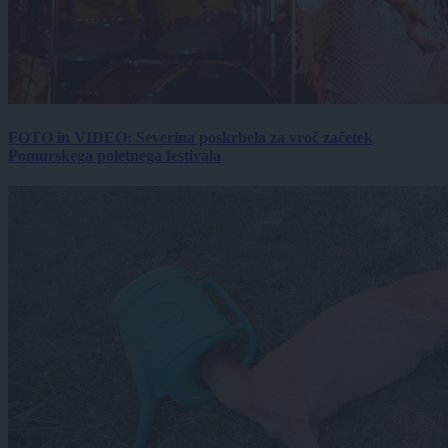
FOTO in VIDEO: Severina poskrbela za vroč začetek
Pomurskega poletnega festivala