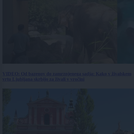
VIDEO: Od bazenov do zamrznjenega sadja: Kako v živalskem
vrtu Ljubljana skrbijo za živali v vročini