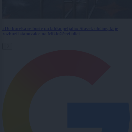
»Do bureka se boste pa lahko peljali«: Stavek občine, ki je
razburil stanovalce na Miklošičevi ulici