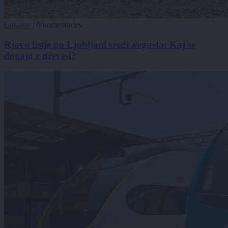
Lokalno
|
0 komentarjev
Rjavo listje po Ljubljani sredi avgusta: Kaj se
dogaja z drevesi?