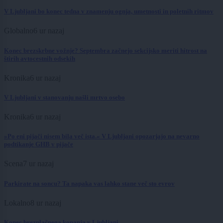
V Ljubljani bo konec tedna v znamenju ognja, umetnosti in poletnih ritmov
Globalno
6 ur nazaj
Konec brezskrbne vožnje? Septembra začnejo sekcijsko meriti hitrost na
štirih avtocestnih odsekih
Kronika
6 ur nazaj
V Ljubljani v stanovanju našli mrtvo osebo
Kronika
6 ur nazaj
»Po eni pijači nisem bila več ista.« V Ljubljani opozarjajo na nevarno
podtikanje GHB v pijače
Scena
7 ur nazaj
Parkirate na soncu? Ta napaka vas lahko stane več sto evrov
Lokalno
8 ur nazaj
Konec brezplačnega kopanja v Ljubljani