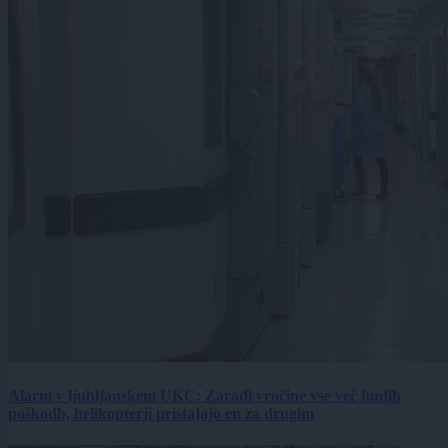
Alarm v ljubljanskem UKC: Zaradi vročine vse več hudih
poškodb, helikopterji pristajajo en za drugim