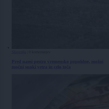
Slovenija
|
0 komentarjev
Pred nami pestro vremensko popoldne, možni
močni sunki vetra in celo toča