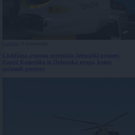
Lokalno
|
0 komentarjev
Ljubljana avgusta spreminja železniški promet:
Zaprti Kamniška in Dolenjska proga, konec
začasnih peronov