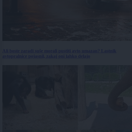
Ali boste zaradi suše morali pustiti avto umazan? Lastnik
avtopralnice pojasnil, zakaj oni lahko delajo