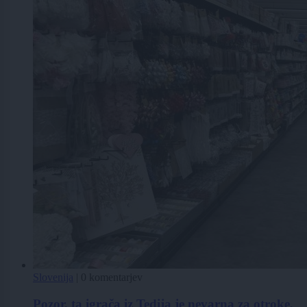
Slovenija
|
0 komentarjev
Pozor, ta igrača iz Tedija je nevarna za otroke,