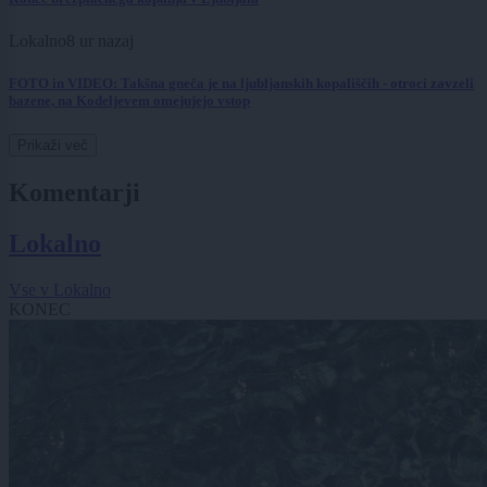
Lokalno
8 ur nazaj
FOTO in VIDEO: Takšna gneča je na ljubljanskih kopališčih - otroci zavzeli
bazene, na Kodeljevem omejujejo vstop
Prikaži več
Komentarji
Lokalno
Vse v Lokalno
KONEC