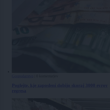
Gospodarstvo
|
0 komentarjev
Poglejte, kje zaposleni dobijo skoraj 3000 evrov
regresa