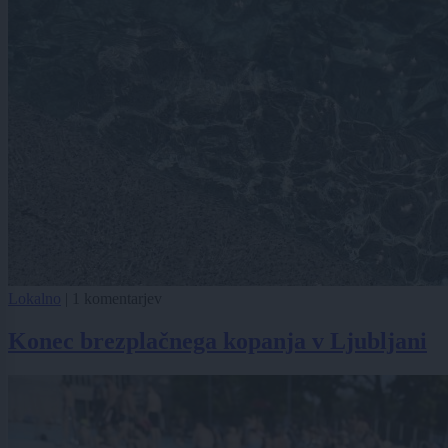
Lokalno
|
1 komentarjev
Konec brezplačnega kopanja v Ljubljani