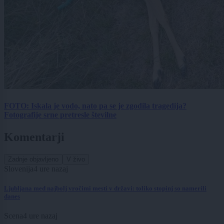
FOTO: Iskala je vodo, nato pa se je zgodila tragedija?
Fotografije srne pretresle številne
Komentarji
Zadnje objavljeno
V živo
Slovenija
4 ure nazaj
Ljubljana med najbolj vročimi mesti v državi: toliko stopinj so namerili
danes
Scena
4 ure nazaj