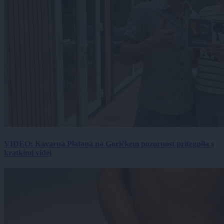
VIDEO: Kavarna Platana na Goričkem pozornost pritegnila s
kratkimi videi