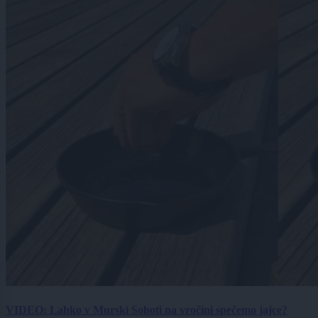
VIDEO: Lahko v Murski Soboti na vročini spečemo jajce?