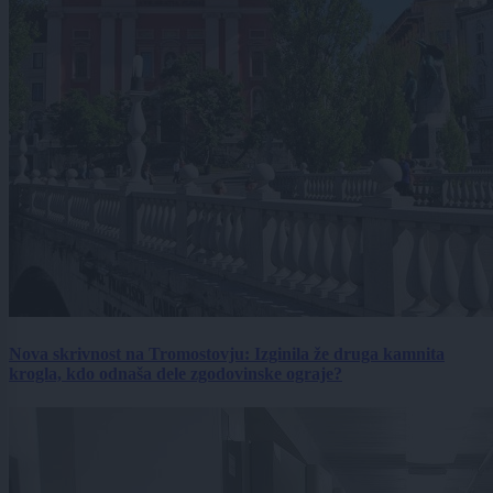
Nova skrivnost na Tromostovju: Izginila že druga kamnita
krogla, kdo odnaša dele zgodovinske ograje?