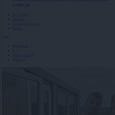
vrnite jo
PU Koper
Tatvina
Roparska tatvina
Pobeg
Deli
Facebook
X
WhatsApp
Pošlji