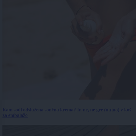
Kam sodi odslužena sončna krema? In ne, ne gre (nujno) v koš
za embalažo