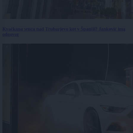
Kvačkana senca nad Trubarjevo kot v Španiji? Janković ima
odgovor