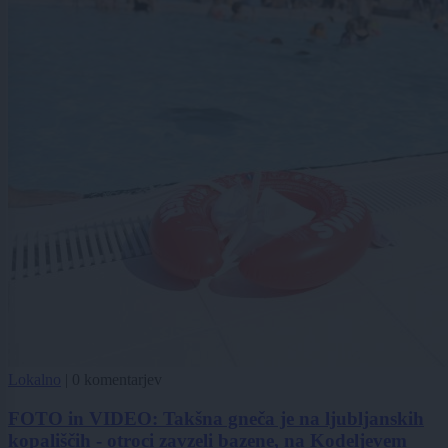
Lokalno
|
0 komentarjev
FOTO in VIDEO: Takšna gneča je na ljubljanskih
kopališčih - otroci zavzeli bazene, na Kodeljevem