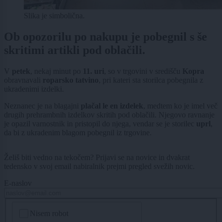
Slika je simbolična.
Ob opozorilu po nakupu je pobegnil s še
skritimi artikli pod oblačili.
V
petek
, nekaj minut po
11. uri
, so v trgovini v središču
Kopra
obravnavali
roparsko tatvino
, pri kateri sta storilca pobegnila z
ukradenimi izdelki.
Neznanec je na blagajni
plačal le en izdelek
, medtem ko je imel več
drugih prehrambnih izdelkov skritih pod oblačili. Njegovo ravnanje
je opazil varnostnik in pristopil do njega, vendar se je storilec
uprl
,
da bi z ukradenim blagom pobegnil iz trgovine.
Želiš biti vedno na tekočem? Prijavi se na novice in dvakrat
tedensko v svoj email nabiralnik prejmi pregled svežih novic.
E-naslov
CAPTCHA
Nisem robot