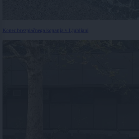
Konec brezplačnega kopanja v Ljubljani