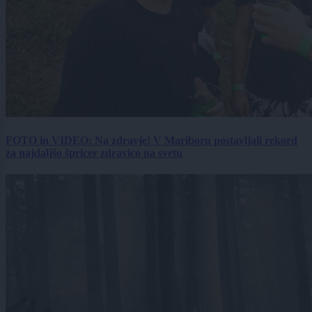
FOTO in VIDEO: Na zdravje! V Mariboru postavljali rekord
za najdaljšo špricer zdravico na svetu