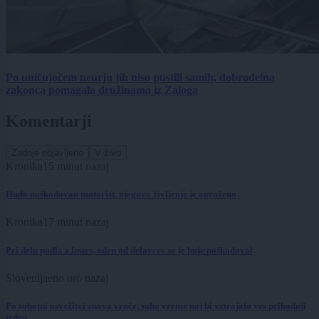
Po uničujočem neurju jih niso pustili samih, dobrodelna
zakonca pomagala družinama iz Zaloga
Komentarji
Zadnje objavljeno
V živo
Kronika
15 minut nazaj
Hudo poškodovan motorist, njegovo življenje je ogroženo
Kronika
17 minut nazaj
Pri delu padla z lestev, eden od delavcev se je huje poškodoval
Slovenija
eno uro nazaj
Po sobotni osvežitvi znova vroče, suho vreme naj bi vztrajalo ves prihodnji
teden