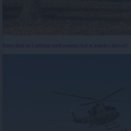
Rjavo listje po Ljubljani sredi avgusta: Kaj se dogaja z drevesi?