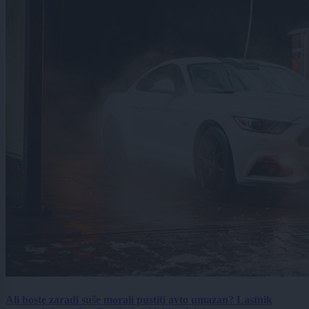
Ali boste zaradi suše morali pustiti avto umazan? Lastnik