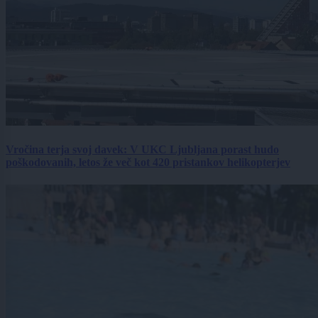
Vročina terja svoj davek: V UKC Ljubljana porast hudo
poškodovanih, letos že več kot 420 pristankov helikopterjev