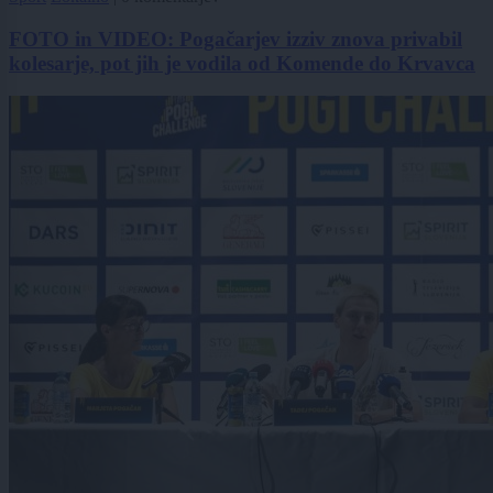
FOTO in VIDEO: Pogačarjev izziv znova privabil
kolesarje, pot jih je vodila od Komende do Krvavca