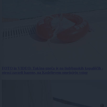
FOTO in VIDEO: Takšna gneča je na ljubljanskih kopališčih -
otroci zavzeli bazene, na Kodeljevem omejujejo vstop