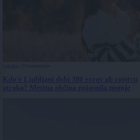
Lokalno
|
0 komentarjev
Kdo v Ljubljani dobi 380 evrov ob rojstvu
otroka? Mestna občina pojasnila pogoje