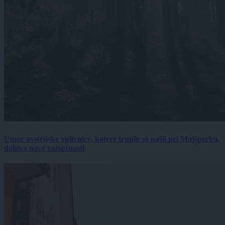
Umor avstrijske vplivnice, katere truplo so našli pri Majšperku,
dobiva nove razsežnosti