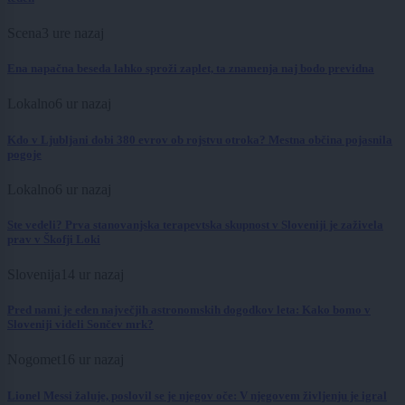
Scena
3 ure nazaj
Ena napačna beseda lahko sproži zaplet, ta znamenja naj bodo previdna
Lokalno
6 ur nazaj
Kdo v Ljubljani dobi 380 evrov ob rojstvu otroka? Mestna občina pojasnila
pogoje
Lokalno
6 ur nazaj
Ste vedeli? Prva stanovanjska terapevtska skupnost v Sloveniji je zaživela
prav v Škofji Loki
Slovenija
14 ur nazaj
Pred nami je eden največjih astronomskih dogodkov leta: Kako bomo v
Sloveniji videli Sončev mrk?
Nogomet
16 ur nazaj
Lionel Messi žaluje, poslovil se je njegov oče: V njegovem življenju je igral