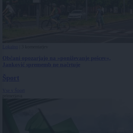
Lokalno
|
3 komentarjev
Občani opozarjajo na »poniževanje pešcev«,
Janković sprememb ne načrtuje
Šport
Vse v Šport
primerjava