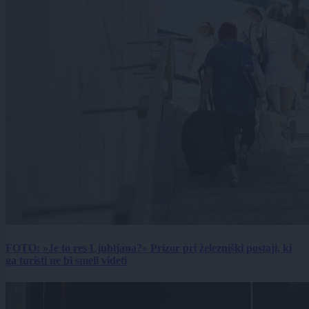
FOTO: »Je to res Ljubljana?« Prizor pri železniški postaji, ki
ga turisti ne bi smeli videti