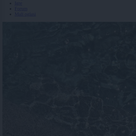
Igre
Forum
Mali oglasi