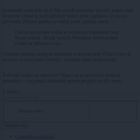
Gorenjska avtocesta, ki je bila zaradi prometne nesreče zaprta med
Kranjem vzhod in počivališčem Voklo proti Ljubljani, je znova
prevozna. Promet poteka po enem pasu, nastaja zastoj.
Obvoz za osebna vozila je možen po regionalni cesti
Kranj vzhod - Brnik, poroča Prometno informacijski
center za državne ceste.
Občasno nastaja zastoj na dolenjski avtocesti med Višnjo Goro in
Ivančno Gorico proti Obrežju. Zamuda znaša deset minut.
Želiš biti vedno na tekočem? Prijavi se na novice in dvakrat
tedensko v svoj email nabiralnik prejmi pregled svežih novic.
E-naslov
CAPTCHA
Nisem robot
Naročite se
Gorenjska avtocesta