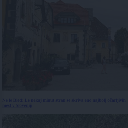
Ne le Bled: Le nekaj minut stran se skriva eno najbolj očarljivih
mest v Sloveniji