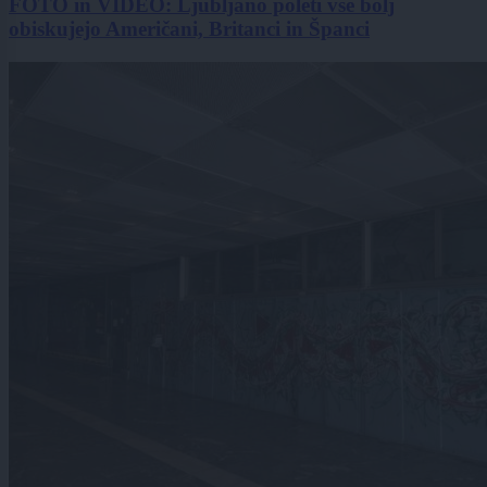
FOTO in VIDEO: Ljubljano poleti vse bolj
obiskujejo Američani, Britanci in Španci