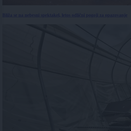
Bliža se na nebesni spektakel, letos odlični pogoji za opazovanje