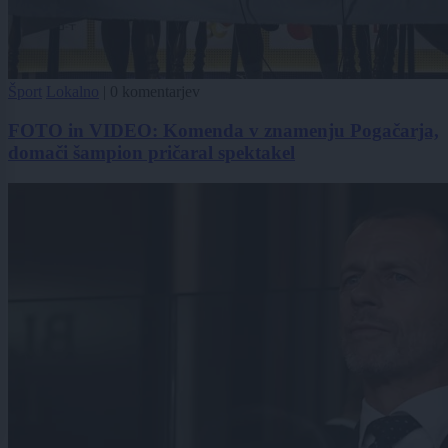
Šport
Lokalno
|
0 komentarjev
FOTO in VIDEO: Komenda v znamenju Pogačarja,
domači šampion pričaral spektakel