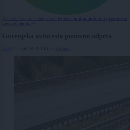
Želite biti vedno na tekočem?
Izberi Ljubljanainfo kot prednostni
vir na Googlu.
Gorenjska avtocesta ponovno odprta
STA
|
11. april 2026 18:14
v
Kronika