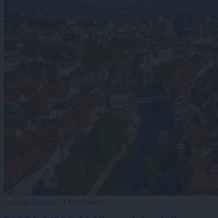
Lokalno
Turizem
|
1 komentarjev