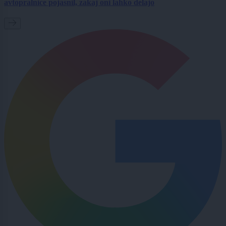
avtopralnice pojasnil, zakaj oni lahko delajo