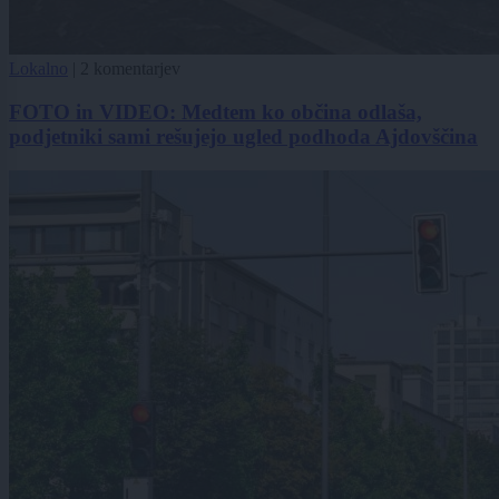
Lokalno
|
2 komentarjev
FOTO in VIDEO: Medtem ko občina odlaša,
podjetniki sami rešujejo ugled podhoda Ajdovščina