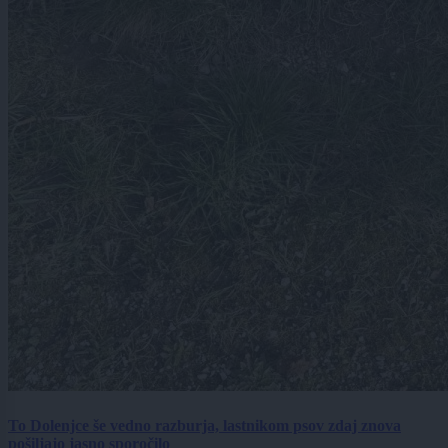
To Dolenjce še vedno razburja, lastnikom psov zdaj znova
pošiljajo jasno sporočilo