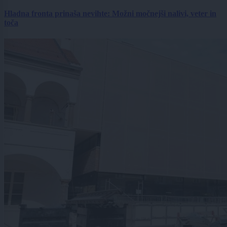
Hladna fronta prinaša nevihte: Možni močnejši nalivi, veter in
toča