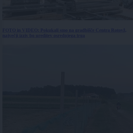
FOTO in VIDEO: Pokukali smo na gradbišče Centra Rotovž,
največji izziv bo ureditev osrednjega trga