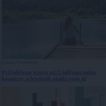
Lokalno
|
0 komentarjev
Priljubljeno jezero pri Ljubljani polno
kopalcev, a letošnjih analiz vode ni