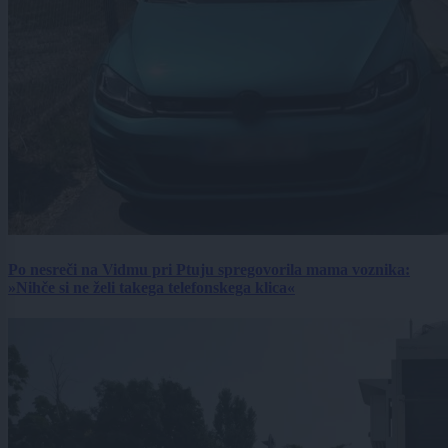
Po nesreči na Vidmu pri Ptuju spregovorila mama voznika:
»Nihče si ne želi takega telefonskega klica«