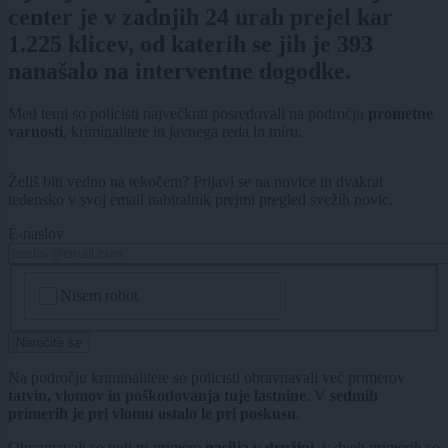
center je v zadnjih 24 urah prejel kar
1.225 klicev, od katerih se jih je 393
nanašalo na interventne dogodke.
Med temi so policisti največkrat posredovali na področju
prometne
varnosti
, kriminalitete in javnega reda in miru.
Želiš biti vedno na tekočem? Prijavi se na novice in dvakrat
tedensko v svoj email nabiralnik prejmi pregled svežih novic.
E-naslov
CAPTCHA
Nisem robot
Naročite se
Na področju kriminalitete so policisti obravnavali več primerov
tatvin, vlomov in poškodovanja tuje lastnine
. V
sedmih
primerih je pri vlomu ostalo le pri poskusu
.
Obravnavali so tudi tri primere
nasilja v družini
, v dveh primerih so