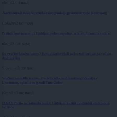
okolje
2 uri nazaj
Alarm zaradi suše: Slovenske reke upadajo, podzemne vode je vse manj
Lokalno
2 uri nazaj
Priljubljeno jezero pri Ljubljani polno kopalcev, a letošnjih analiz vode ni
okolje
3 ure nazaj
Bo vročine končno konec? Hrvati napovedali padec temperatur za več kot
deset stopinj
Slovenija
3 ure nazaj
Vročina razdelila javnost: Pozivi k odpovedi kasaškega derbija v
Ljutomeru, oglasila se je tudi Tina Gaber
Kronika
3 ure nazaj
FOTO: Počilo na Topniški cesti v Ljubljani, razbit avtomobil obstal sredi
križišča