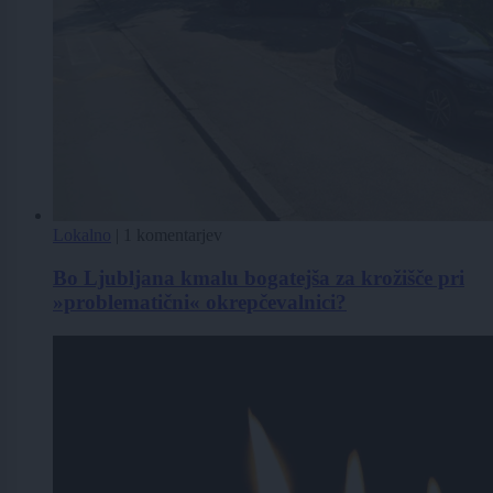
Lokalno
|
1 komentarjev
Bo Ljubljana kmalu bogatejša za krožišče pri
»problematični« okrepčevalnici?