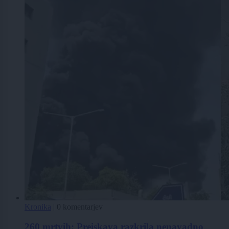
Kronika
|
0 komentarjev
260 mrtvih: Preiskava razkrila nenavadno