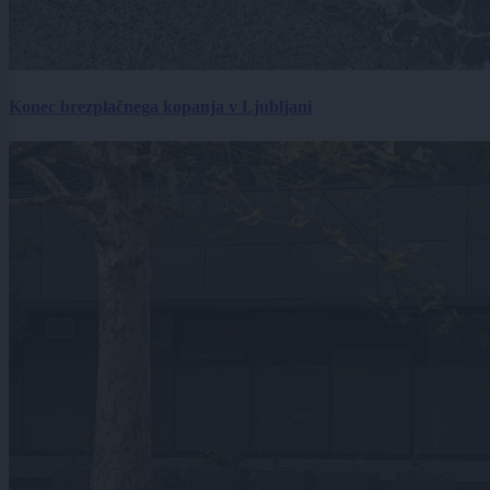
Konec brezplačnega kopanja v Ljubljani