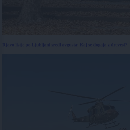
Rjavo listje po Ljubljani sredi avgusta: Kaj se dogaja z drevesi?