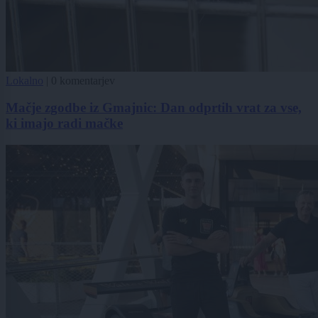
Lokalno
|
0 komentarjev
Mačje zgodbe iz Gmajnic: Dan odprtih vrat za vse,
ki imajo radi mačke