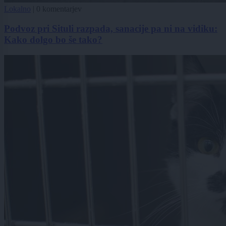
Lokalno
|
0 komentarjev
Podvoz pri Situli razpada, sanacije pa ni na vidiku:
Kako dolgo bo še tako?