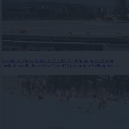
Vročina terja svoj davek: V UKC Ljubljana porast hudo
poškodovanih, letos že več kot 420 pristankov helikopterjev