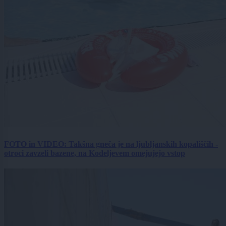
FOTO in VIDEO: Takšna gneča je na ljubljanskih kopališčih -
otroci zavzeli bazene, na Kodeljevem omejujejo vstop