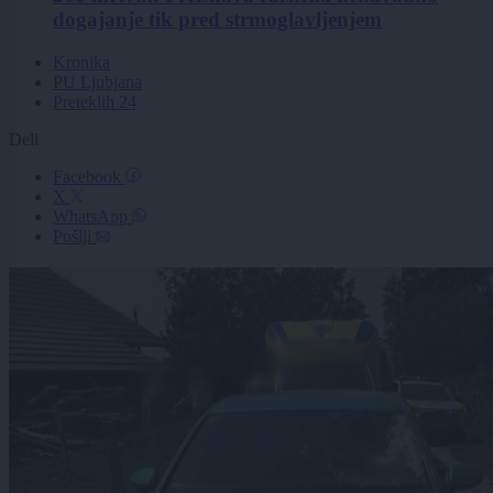
dogajanje tik pred strmoglavljenjem
Kronika
PU Ljubjana
Preteklih 24
Deli
Facebook
X
WhatsApp
Pošlji