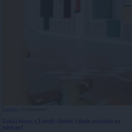
Lokalno
|
0 komentarjev
Zakaj otroci v Family Hotelu Vilinia pozabijo na
telefone?