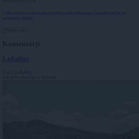
okolje
4 ure nazaj
V slovenskih rekah se dogaja nekaj zaskrbljujočega: Zaradi vročine že
omejujejo ribolov
Prikaži več
Komentarji
Lokalno
Vse v Lokalno
nekateri poročajo o slabosti