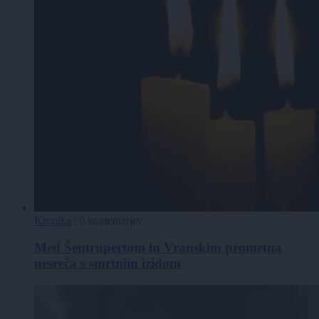
Kronika
|
0 komentarjev
Med Šentrupertom in Vranskim prometna
nesreča s smrtnim izidom