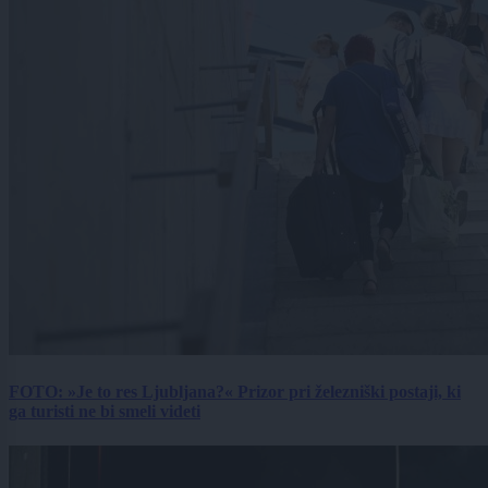
FOTO: »Je to res Ljubljana?« Prizor pri železniški postaji, ki
ga turisti ne bi smeli videti