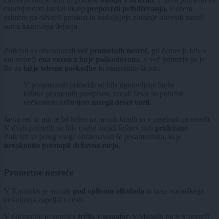
osumljencem izrekli ukrep
prepovedi približevanja
, v enem
primeru pa odvzeli prostost in nadaljujejo zbiranje obvestil zaradi
suma kaznivega dejanja.
Policisti so obravnavali
več prometnih nesreč
, pri čemer je bila v
eni nesreči
ena voznica huje poškodovana
, v več primerih pa je
šlo za
lažje telesne poškodbe
in materialno škodo.
V posameznih primerih so bile ugotovljene hujše
kršitve prometnih predpisov, zaradi česar so policisti
večkratnim kršiteljem
zasegli devet vozil
.
Javni red in mir je bil kršen na javnih krajih in v zasebnih prostorih.
V dveh primerih so bile osebe zaradi kršitev tudi
pridržane
.
Policisti so poleg vsega obravnavali še posameznika, ki je
nezakonito prestopil državno mejo
.
Prometne nesreče
V Kamniku je voznik
pod vplivom alkohola
in brez vozniškega
dovoljenja zapeljal s ceste.
V Grosuplju je voznica
trčila v semafor
, v Mengšu pa je v nesreči