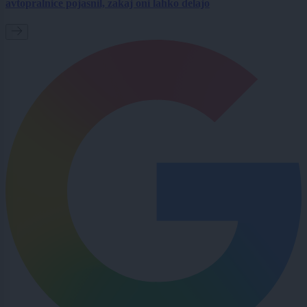
avtopralnice pojasnil, zakaj oni lahko delajo