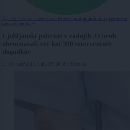
Želite biti vedno na tekočem?
Izberi Ljubljanainfo kot prednostni
vir na Googlu.
Ljubljanski policisti v zadnjih 24 urah
obravnavali več kot 390 interventnih
dogodkov
Ljubljanainfo
|
13. julij 2025 08:35
v
Kronika