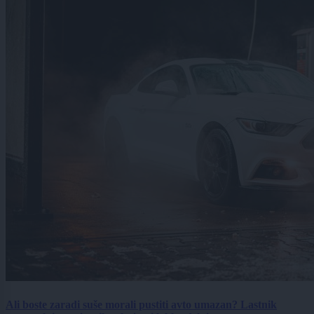
Ali boste zaradi suše morali pustiti avto umazan? Lastnik