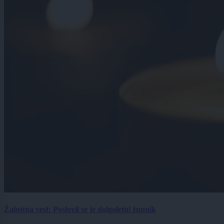
Žalostna vest: Poslovil se je dolgoletni župnik