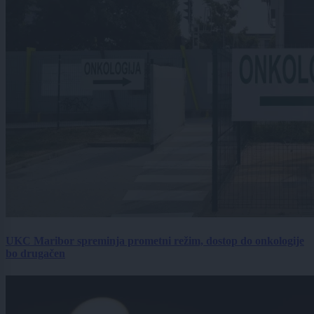
UKC Maribor spreminja prometni režim, dostop do onkologije
bo drugačen