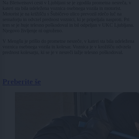
Na Bleiweisovi cesti v Ljubljani se je zgodila prometna nesreča, v
kateri sta bila udeležena voznica osebnega vozila in motorist.
Motorist je na križišču s Šubičevo ulico prevozil rdečo luč na
semaforju in odvzel prednost voznici, ki je pripeljala nasproti. Pri
tem se je huje telesno poškodoval in bil odpeljan v UKC Ljubljana.
Njegovo življenje ni ogroženo.
V Mengšu je prišlo do prometne nesreče, v kateri sta bila udeležena
voznica osebnega vozila in kolesar. Voznica je v krožišču odvzela
prednost kolesarju, ki se je v nesreči lažje telesno poškodoval.
Preberite še