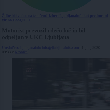
Želite biti vedno na tekočem?
Izberi Ljubljanainfo kot prednostni
vir na Googlu.
Motorist prevozil rdečo luč in bil
odpeljan v UKC Ljubljana
Uredništvo Ljubljanainfo
info@ljubljanainfo.com
|
1. julij 2020
09:33
v
Kronika