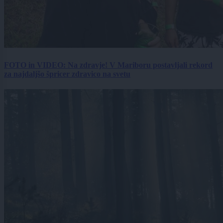
FOTO in VIDEO: Na zdravje! V Mariboru postavljali rekord
za najdaljšo špricer zdravico na svetu