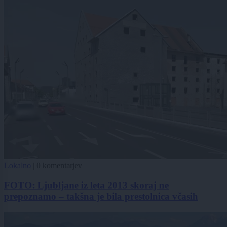
Lokalno
|
0 komentarjev
FOTO: Ljubljane iz leta 2013 skoraj ne
prepoznamo – takšna je bila prestolnica včasih