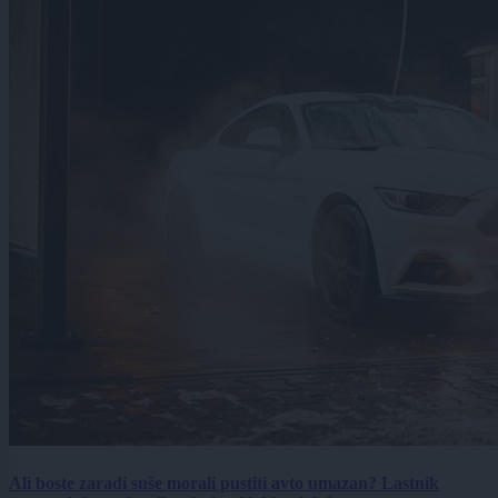
Ali boste zaradi suše morali pustiti avto umazan? Lastnik