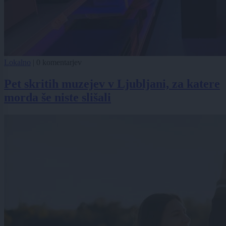
Lokalno
|
0 komentarjev
Pet skritih muzejev v Ljubljani, za katere
morda še niste slišali