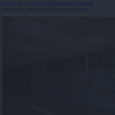
FOTO in VIDEO: Ljubljano poleti vse bolj
obiskujejo Američani, Britanci in Španci