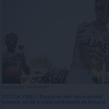
Šport
Lokalno
|
0 komentarjev
FOTO in VIDEO: Pogačarjev izziv znova privabil
kolesarje, pot jih je vodila od Komende do Krvavca