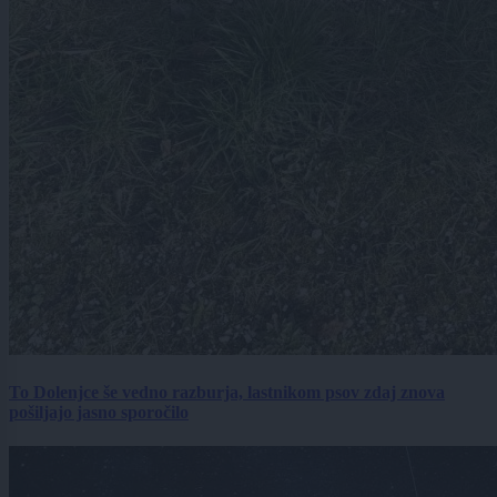
To Dolenjce še vedno razburja, lastnikom psov zdaj znova
pošiljajo jasno sporočilo