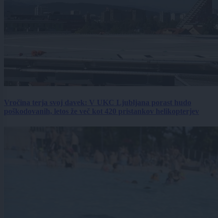
Vročina terja svoj davek: V UKC Ljubljana porast hudo
poškodovanih, letos že več kot 420 pristankov helikopterjev