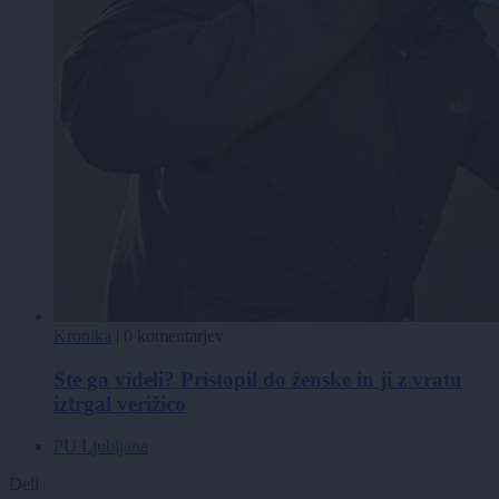
Kronika
|
0 komentarjev
Ste ga videli? Pristopil do ženske in ji z vratu
iztrgal verižico
PU Ljubljana
Deli