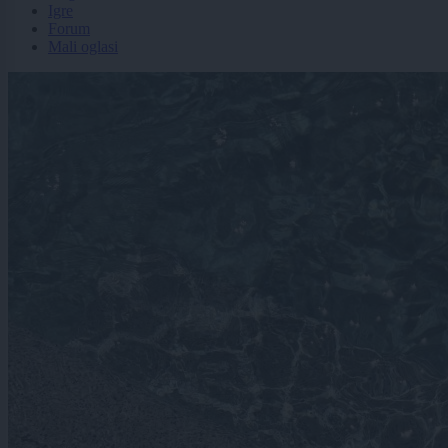
Igre
Forum
Mali oglasi