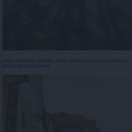
Umor avstrijske vplivnice, katere truplo so našli pri Majšperku,
dobiva nove razsežnosti