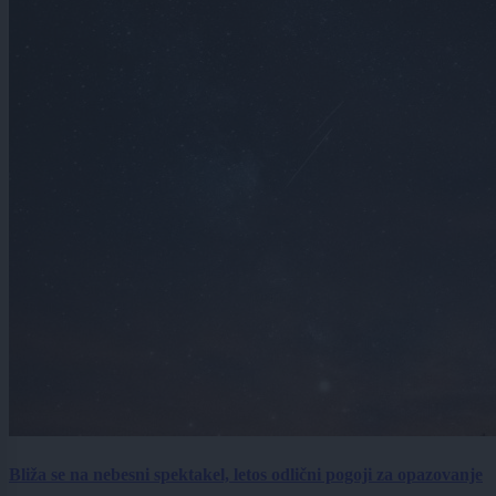
Bliža se na nebesni spektakel, letos odlični pogoji za opazovanje