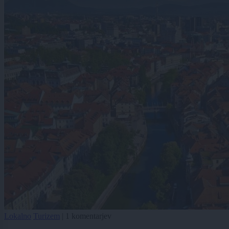
Lokalno
Turizem
|
1 komentarjev