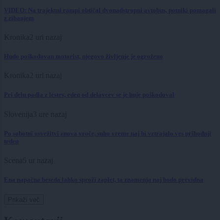
VIDEO: Na trajektni rampi obtičal dvonadstropni avtobus, potniki pomagali
z zibanjem
Kronika
2 uri nazaj
Hudo poškodovan motorist, njegovo življenje je ogroženo
Kronika
2 uri nazaj
Pri delu padla z lestev, eden od delavcev se je huje poškodoval
Slovenija
3 ure nazaj
Po sobotni osvežitvi znova vroče, suho vreme naj bi vztrajalo ves prihodnji
teden
Scena
5 ur nazaj
Ena napačna beseda lahko sproži zaplet, ta znamenja naj bodo previdna
Prikaži več