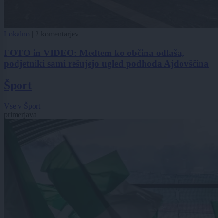
Lokalno
|
2 komentarjev
FOTO in VIDEO: Medtem ko občina odlaša,
podjetniki sami rešujejo ugled podhoda Ajdovščina
Šport
Vse v Šport
primerjava