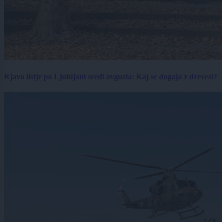
Rjavo listje po Ljubljani sredi avgusta: Kaj se dogaja z drevesi?