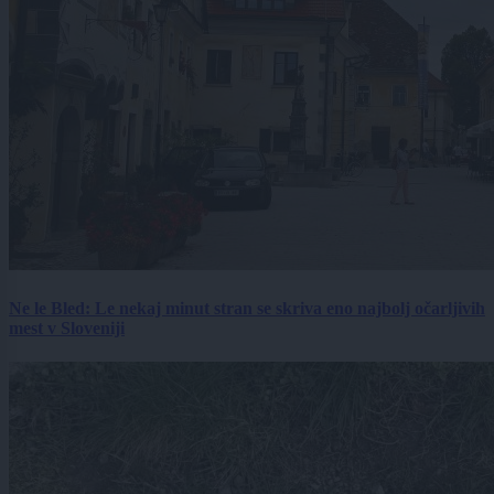
Ne le Bled: Le nekaj minut stran se skriva eno najbolj očarljivih
mest v Sloveniji