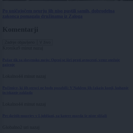
Po uničujočem neurju jih niso pustili samih, dobrodelna
zakonca pomagala družinama iz Zaloga
Komentarji
Zadnje objavljeno
V živo
Kronika
9 minut nazaj
Požar tik za slovensko mejo: Ogenj se širi proti avtocesti, veter otežuje
gašenje
Lokalno
44 minut nazaj
Počitnice, ki jih otroci ne bodo pozabili: V Naklem jih čakajo konji, kuhanje
in iskanje zaklada
Lokalno
44 minut nazaj
Pet skritih muzejev v Ljubljani, za katere morda še niste slišali
Globalno
2 uri nazaj