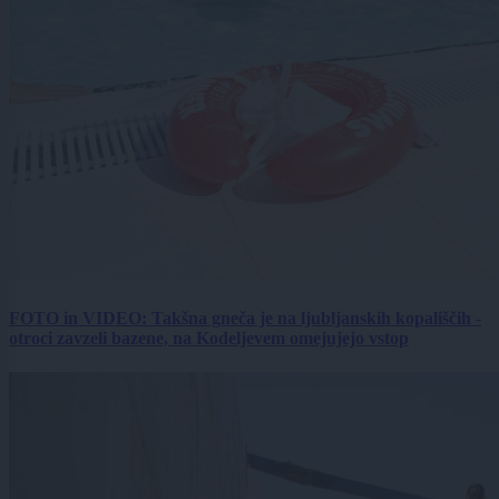
FOTO in VIDEO: Takšna gneča je na ljubljanskih kopališčih -
otroci zavzeli bazene, na Kodeljevem omejujejo vstop