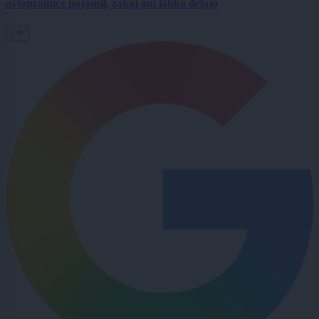
avtopralnice pojasnil, zakaj oni lahko delajo