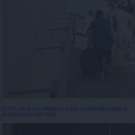
FOTO: »Je to res Ljubljana?« Prizor pri železniški postaji, ki
ga turisti ne bi smeli videti