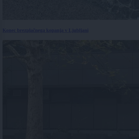
Konec brezplačnega kopanja v Ljubljani