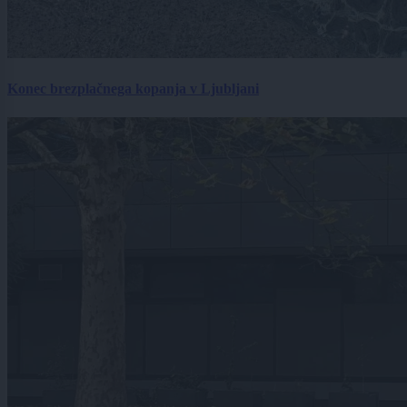
Konec brezplačnega kopanja v Ljubljani