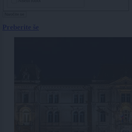
Nisem robot
Naročite se
Preberite še