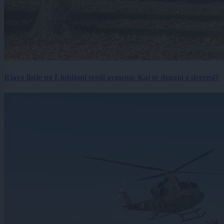
Rjavo listje po Ljubljani sredi avgusta: Kaj se dogaja z drevesi?