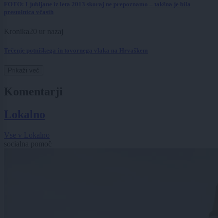
FOTO: Ljubljane iz leta 2013 skoraj ne prepoznamo – takšna je bila
prestolnica včasih
Kronika
20 ur nazaj
Trčenje potniškega in tovornega vlaka na Hrvaškem
Prikaži več
Komentarji
Lokalno
Vse v Lokalno
socialna pomoč