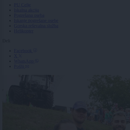
PU Celje
Iskalna akcija
Pogrešana oseba
Iskanje pogrešane osebe
Gorska reševalna služba
Helikopter
Deli
Facebook
X
WhatsApp
Pošlji