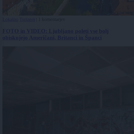
Lokalno
Turizem
|
1 komentarjev
FOTO in VIDEO: Ljubljano poleti vse bolj
obiskujejo Američani, Britanci in Španci