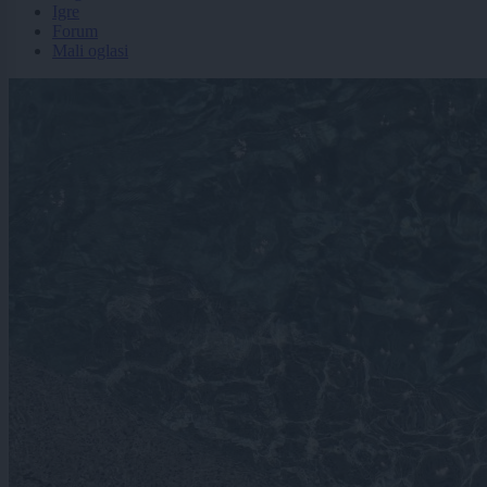
Igre
Forum
Mali oglasi