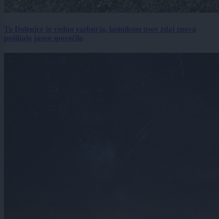
To Dolenjce še vedno razburja, lastnikom psov zdaj znova
pošiljajo jasno sporočilo