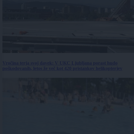
Vročina terja svoj davek: V UKC Ljubljana porast hudo
poškodovanih, letos že več kot 420 pristankov helikopterjev