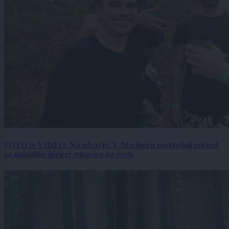
FOTO in VIDEO: Na zdravje! V Mariboru postavljali rekord
za najdaljšo špricer zdravico na svetu