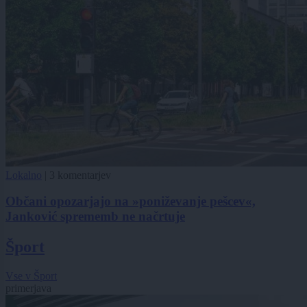
Lokalno
|
3 komentarjev
Občani opozarjajo na »poniževanje pešcev«,
Janković sprememb ne načrtuje
Šport
Vse v Šport
primerjava