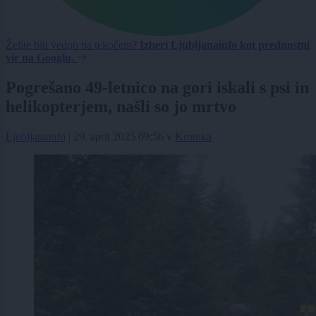
Želite biti vedno na tekočem?
Izberi Ljubljanainfo kot prednostni
vir na Googlu.
Pogrešano 49-letnico na gori iskali s psi in
helikopterjem, našli so jo mrtvo
Ljubljanainfo
|
29. april 2025 09:56
v
Kronika