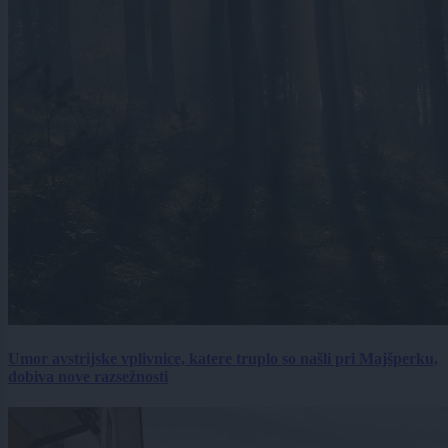
Umor avstrijske vplivnice, katere truplo so našli pri Majšperku,
dobiva nove razsežnosti