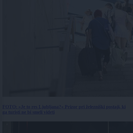
FOTO: »Je to res Ljubljana?« Prizor pri železniški postaji, ki
ga turisti ne bi smeli videti