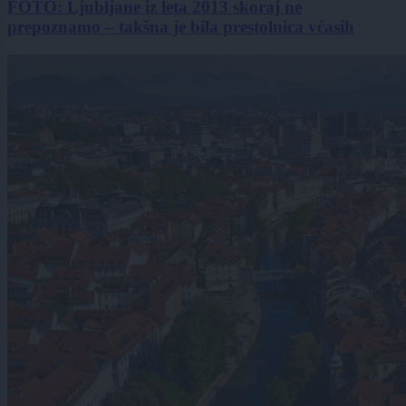
FOTO: Ljubljane iz leta 2013 skoraj ne
prepoznamo – takšna je bila prestolnica včasih