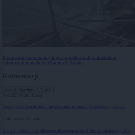
Po uničujočem neurju jih niso pustili samih, dobrodelna
zakonca pomagala družinama iz Zaloga
Komentarji
Zadnje objavljeno
V živo
Scena
55 minut nazaj
Ena napačna beseda lahko sproži zaplet, ta znamenja naj bodo previdna
Lokalno
4 ure nazaj
Kdo v Ljubljani dobi 380 evrov ob rojstvu otroka? Mestna občina pojasnila