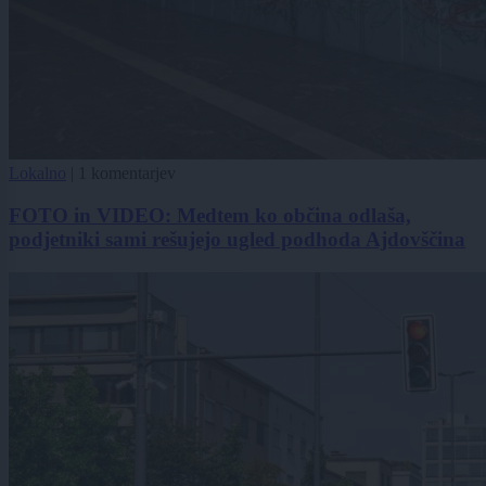
Lokalno
|
1 komentarjev
FOTO in VIDEO: Medtem ko občina odlaša,
podjetniki sami rešujejo ugled podhoda Ajdovščina