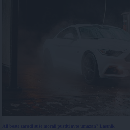
Ali boste zaradi suše morali pustiti avto umazan? Lastnik