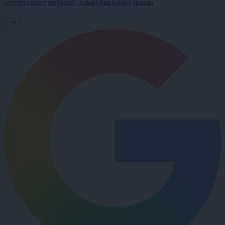
avtopralnice pojasnil, zakaj oni lahko delajo