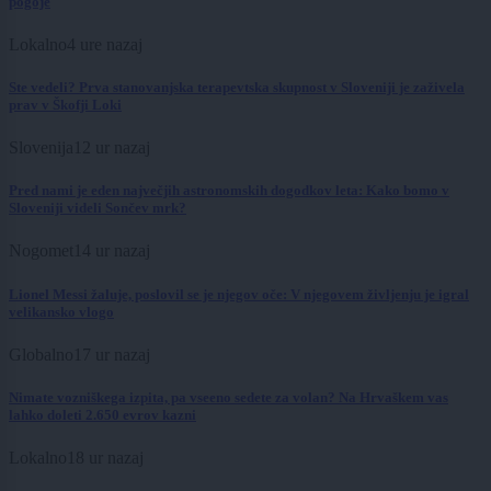
pogoje
Lokalno
4 ure nazaj
Ste vedeli? Prva stanovanjska terapevtska skupnost v Sloveniji je zaživela
prav v Škofji Loki
Slovenija
12 ur nazaj
Pred nami je eden največjih astronomskih dogodkov leta: Kako bomo v
Sloveniji videli Sončev mrk?
Nogomet
14 ur nazaj
Lionel Messi žaluje, poslovil se je njegov oče: V njegovem življenju je igral
velikansko vlogo
Globalno
17 ur nazaj
Nimate vozniškega izpita, pa vseeno sedete za volan? Na Hrvaškem vas
lahko doleti 2.650 evrov kazni
Lokalno
18 ur nazaj