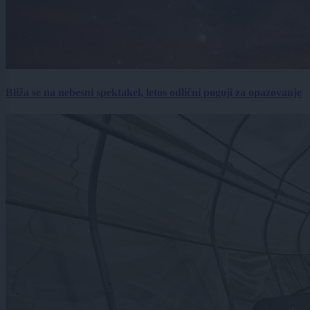
Bliža se na nebesni spektakel, letos odlični pogoji za opazovanje