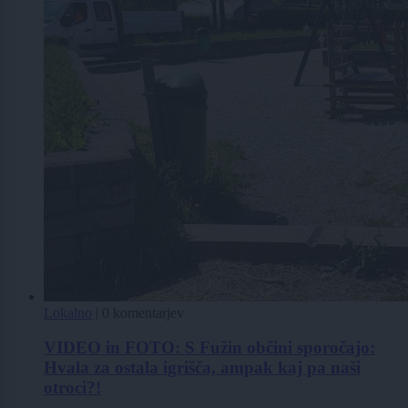
Lokalno
|
0 komentarjev
VIDEO in FOTO: S Fužin občini sporočajo:
Hvala za ostala igrišča, ampak kaj pa naši
otroci?!