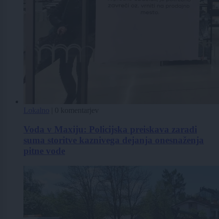
Lokalno
|
0 komentarjev
Voda v Maxiju: Policijska preiskava zaradi
suma storitve kaznivega dejanja onesnaženja
pitne vode