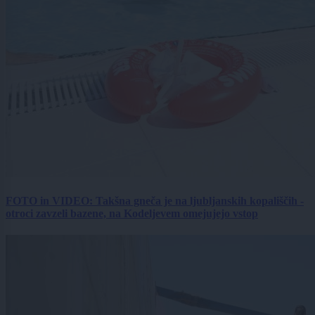
FOTO in VIDEO: Takšna gneča je na ljubljanskih kopališčih -
otroci zavzeli bazene, na Kodeljevem omejujejo vstop