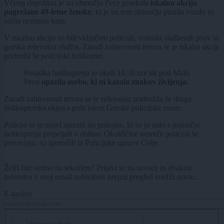
Včeraj dopoldan je na območju Pece potekala
iskalna akcija
pogrešane 49-letne ženske
, ki je na tem območju pustila vozilo in
odšla neznano kam.
V iskalno akcijo so bili vključeni policisti, vodniki službenih psov in
gorska reševalna služba. Zaradi zahtevnosti terena se je iskalni akciji
pridružil še policijski helikopter.
Posadka helikopterja je okoli 10.30 ure tik pod Malo
Peco
opazila osebo, ki ni kazala znakov življenja.
Zaradi zahtevnosti terena se je reševanju pridružila še druga
helikopterska ekipa s policistom Gorske policijske enote.
Policist se je uspel spustiti do pokojne, ki so jo nato s pomočjo
helikopterja prepeljali v dolino. Okoliščine nesreče policisti še
preverjajo, so sporočili iz Policijske uprave Celje.
Želiš biti vedno na tekočem? Prijavi se na novice in dvakrat
tedensko v svoj email nabiralnik prejmi pregled svežih novic.
E-naslov
CAPTCHA