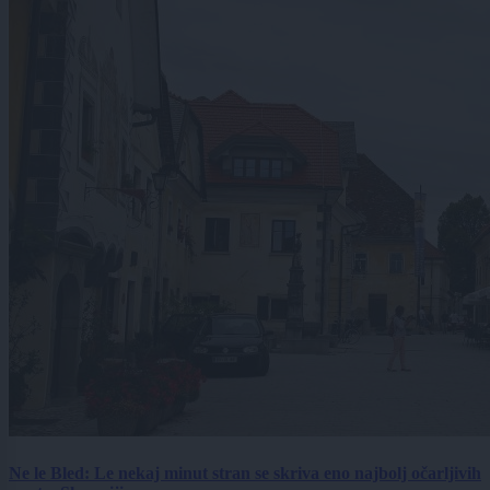
Ne le Bled: Le nekaj minut stran se skriva eno najbolj očarljivih