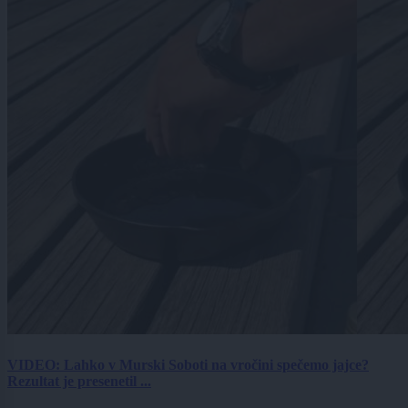
VIDEO: Lahko v Murski Soboti na vročini spečemo jajce?
Rezultat je presenetil ...