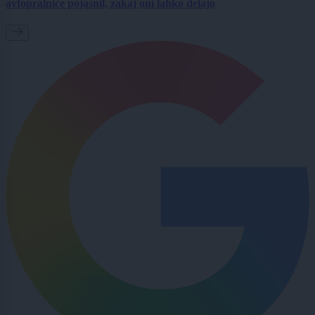
avtopralnice pojasnil, zakaj oni lahko delajo