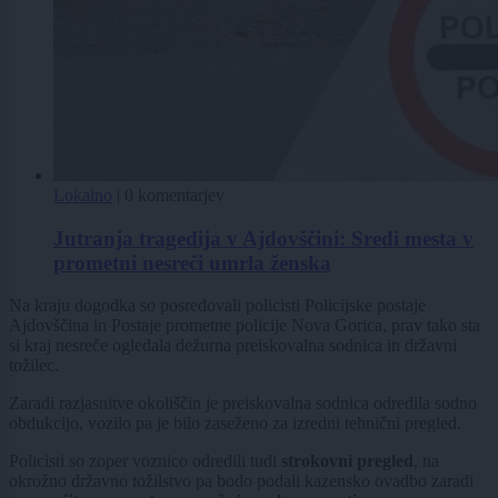
Lokalno
|
0 komentarjev
Jutranja tragedija v Ajdovščini: Sredi mesta v
prometni nesreči umrla ženska
Na kraju dogodka so posredovali policisti Policijske postaje
Ajdovščina in Postaje prometne policije Nova Gorica, prav tako sta
si kraj nesreče ogledala dežurna preiskovalna sodnica in državni
tožilec.
Zaradi razjasnitve okoliščin je preiskovalna sodnica odredila sodno
obdukcijo, vozilo pa je bilo zaseženo za izredni tehnični pregled.
Policisti so zoper voznico odredili tudi
strokovni pregled
, na
okrožno državno tožilstvo pa bodo podali kazensko ovadbo zaradi