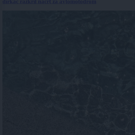
dirkač razkril načrt za avtomotodrom