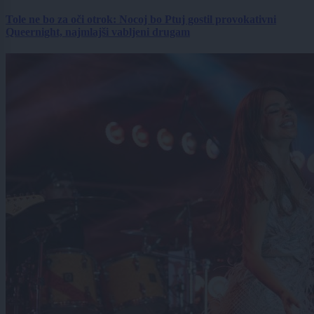
Tole ne bo za oči otrok: Nocoj bo Ptuj gostil provokativni
Queernight, najmlajši vabljeni drugam