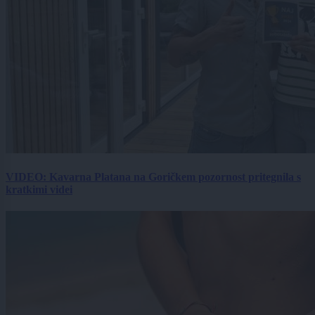
VIDEO: Kavarna Platana na Goričkem pozornost pritegnila s
kratkimi videi