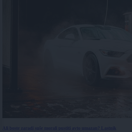
Ali boste zaradi suše morali pustiti avto umazan? Lastnik