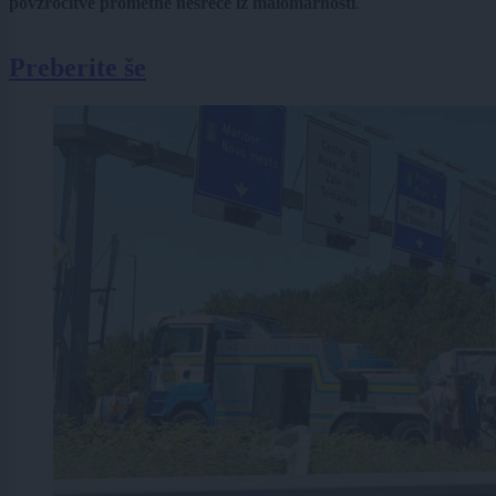
povzročitve
prometne nesreče iz malomarnosti
.
Preberite še