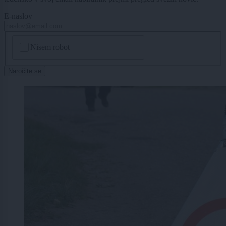
E-naslov
CAPTCHA
Nisem robot
Naročite se