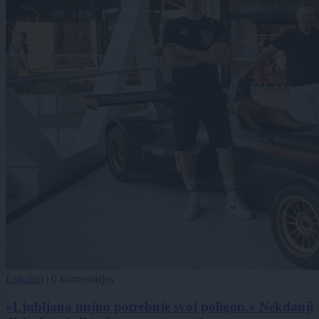
Lokalno
|
0 komentarjev
»Ljubljana nujno potrebuje svoj poligon.« Nekdanji