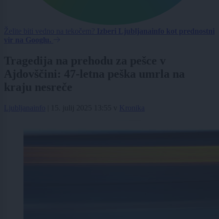
Želite biti vedno na tekočem?
Izberi Ljubljanainfo kot prednostni
vir na Googlu.
Tragedija na prehodu za pešce v
Ajdovščini: 47-letna peška umrla na
kraju nesreče
Ljubljanainfo
|
15. julij 2025 13:55
v
Kronika