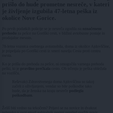
prišlo do hude prometne nesreče, v kateri
je življenje izgubila 47-letna peška iz
okolice Nove Gorice.
Po prvih podatkih policije se je nesreča zgodila na
označenem
prehodu
za pešce na Goriški cesti, v bližini avtobusne postaje in
prodajalne mesnin.
78-letna voznica osebnega avtomobila, doma iz okolice Ajdovščine,
je pripeljala po Goriški cesti iz smeri naselja Cesta proti centru
mesta.
Ko je prišla do prehoda za pešce, ni omogočila varnega prehoda
peški, ki je
pravilno prečkala
cesto. Ob trčenju je peška obležala
na vozišču.
Reševalci Zdravstvenega doma Ajdovščina so takoj
začeli z oživljanjem, vendar so bile poškodbe tako
hude, da je ženska na
kraju nesreče
podlegla
poškodbam
.
Želiš biti vedno na tekočem? Prijavi se na novice in dvakrat
tedensko v svoj email nabiralnik prejmi pregled svežih novic.