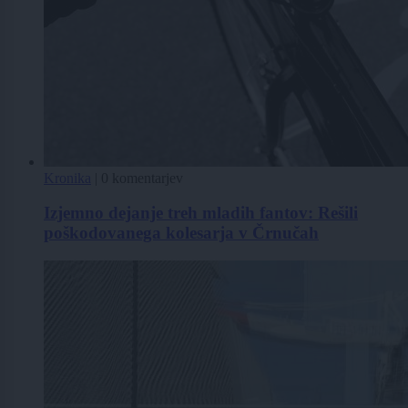
Kronika
|
0 komentarjev
Izjemno dejanje treh mladih fantov: Rešili
poškodovanega kolesarja v Črnučah