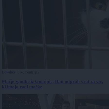
Lokalno
|
0 komentarjev
Mačje zgodbe iz Gmajnic: Dan odprtih vrat za vse,
ki imajo radi mačke