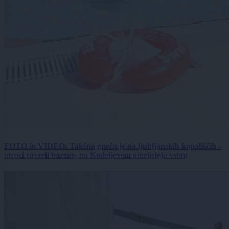
FOTO in VIDEO: Takšna gneča je na ljubljanskih kopališčih -
otroci zavzeli bazene, na Kodeljevem omejujejo vstop