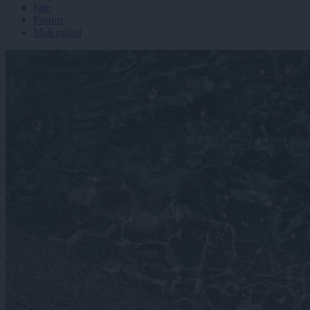
Igre
Forum
Mali oglasi