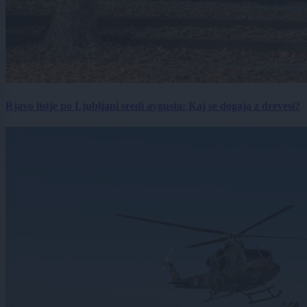
Rjavo listje po Ljubljani sredi avgusta: Kaj se dogaja z drevesi?