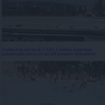
Vročina terja svoj davek: V UKC Ljubljana porast hudo
poškodovanih, letos že več kot 420 pristankov helikopterjev