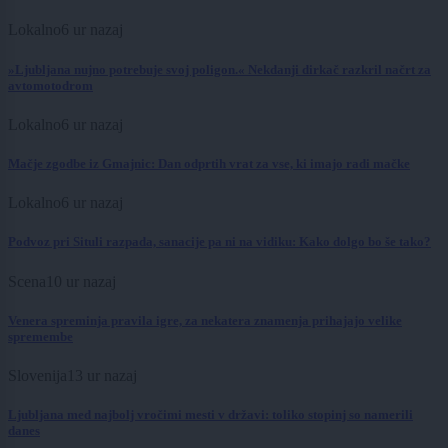
Lokalno
6 ur nazaj
»Ljubljana nujno potrebuje svoj poligon.« Nekdanji dirkač razkril načrt za
avtomotodrom
Lokalno
6 ur nazaj
Mačje zgodbe iz Gmajnic: Dan odprtih vrat za vse, ki imajo radi mačke
Lokalno
6 ur nazaj
Podvoz pri Situli razpada, sanacije pa ni na vidiku: Kako dolgo bo še tako?
Scena
10 ur nazaj
Venera spreminja pravila igre, za nekatera znamenja prihajajo velike
spremembe
Slovenija
13 ur nazaj
Ljubljana med najbolj vročimi mesti v državi: toliko stopinj so namerili
danes