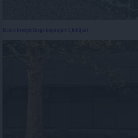
Konec brezplačnega kopanja v Ljubljani