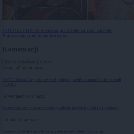
FOTO in VIDEO: Severina poskrbela za vroč začetek
Pomurskega poletnega festivala
Komentarji
Zadnje objavljeno
V živo
Kronika
9 minut nazaj
FOTO: Trk na Topniški cesti v Ljubljani, razbit avtomobil obstal sredi
križišča
Slovenija
eno uro nazaj
Po vročinskem valu vremenski preobrat, opozorila tudi za Ljubljano
Globalno
3 ure nazaj
Ponoči streslo hrvaški Kvarner, potres čutili tudi v Sloveniji