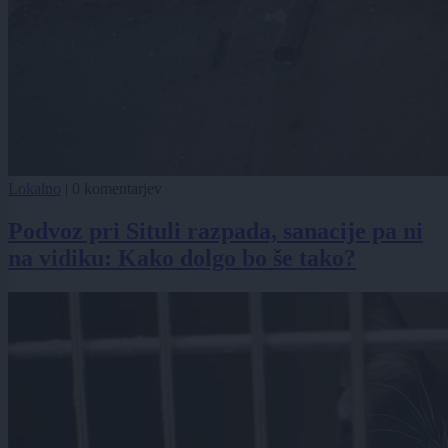
Lokalno
|
0 komentarjev
Podvoz pri Situli razpada, sanacije pa ni
na vidiku: Kako dolgo bo še tako?