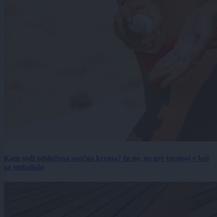
Kam sodi odslužena sončna krema? In ne, ne gre (nujno) v koš
za embalažo