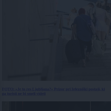
FOTO: »Je to res Ljubljana?« Prizor pri železniški postaji, ki
ga turisti ne bi smeli videti