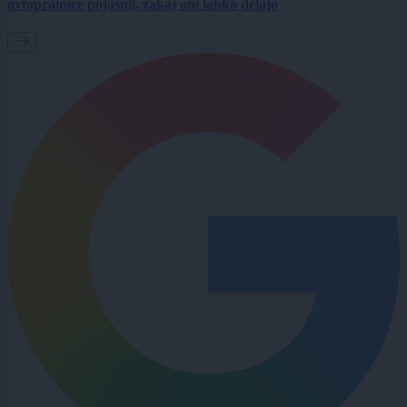
avtopralnice pojasnil, zakaj oni lahko delajo