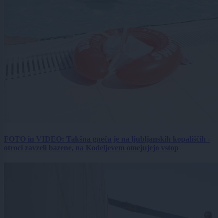
FOTO in VIDEO: Takšna gneča je na ljubljanskih kopališčih -
otroci zavzeli bazene, na Kodeljevem omejujejo vstop