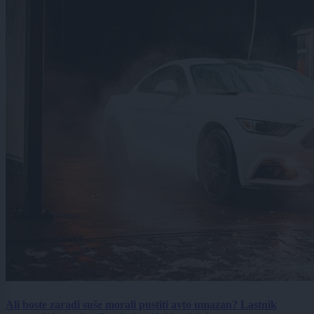
Ali boste zaradi suše morali pustiti avto umazan? Lastnik