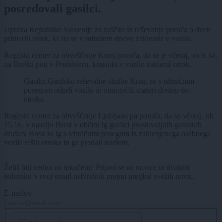
posredovali gasilci.
Uprava Republike Slovenije za zaščito in reševanje poroča o dveh
primerih otrok, ki sta se v minulem dnevu zaklenila v vozilo.
Regijski center za obveščanje Kranj poroča, da se je včeraj, ob 9.34,
na Breški poti v Preddvoru, krajanki v vozilo zaklenil otrok.
Gasilci Gasilsko reševalne službe Kranj so s tehničnim
posegom odprli vozilo in omogočili materi dostop do
otroka.
Regijski center za obveščanje Ljubljana pa poroča, da so včeraj, ob
15.16, v naselju Brest v občini Ig gasilci prostovoljnih gasilskih
društev Brest in Ig s tehničnim posegom iz zaklenjenega osebnega
vozila rešili otroka in ga predali staršem.
Želiš biti vedno na tekočem? Prijavi se na novice in dvakrat
tedensko v svoj email nabiralnik prejmi pregled svežih novic.
E-naslov
CAPTCHA