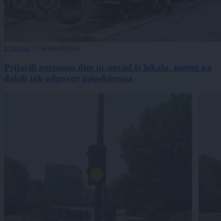
Lokalno
|
0 komentarjev
Prijavili neznosen dim in smrad iz lokala, potem pa
dobili tak odgovor inšpektorata