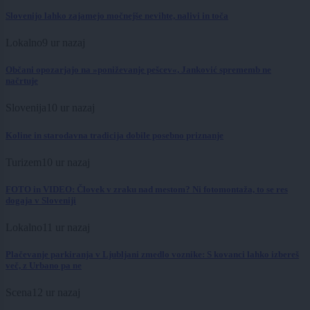
Slovenijo lahko zajamejo močnejše nevihte, nalivi in toča
Lokalno
9 ur nazaj
Občani opozarjajo na »poniževanje pešcev«, Janković sprememb ne
načrtuje
Slovenija
10 ur nazaj
Koline in starodavna tradicija dobile posebno priznanje
Turizem
10 ur nazaj
FOTO in VIDEO: Človek v zraku nad mestom? Ni fotomontaža, to se res
dogaja v Sloveniji
Lokalno
11 ur nazaj
Plačevanje parkiranja v Ljubljani zmedlo voznike: S kovanci lahko izbereš
več, z Urbano pa ne
Scena
12 ur nazaj