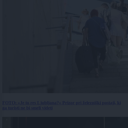
FOTO: »Je to res Ljubljana?« Prizor pri železniški postaji, ki
ga turisti ne bi smeli videti