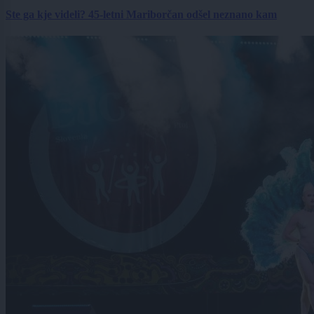
Ste ga kje videli? 45-letni Mariborčan odšel neznano kam