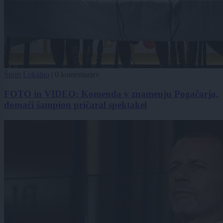
Šport
Lokalno
|
0 komentarjev
FOTO in VIDEO: Komenda v znamenju Pogačarja,
domači šampion pričaral spektakel