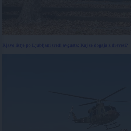
Rjavo listje po Ljubljani sredi avgusta: Kaj se dogaja z drevesi?