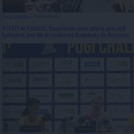
Šport
Lokalno
|
0 komentarjev
FOTO in VIDEO: Pogačarjev izziv znova privabil
kolesarje, pot jih je vodila od Komende do Krvavca