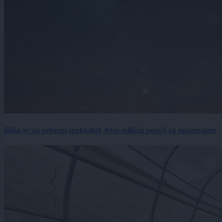
Bliža se na nebesni spektakel, letos odlični pogoji za opazovanje