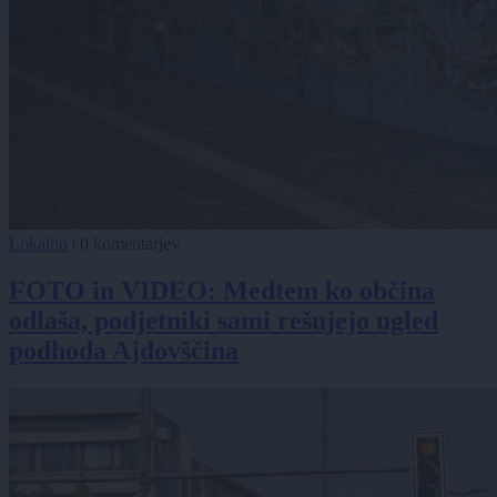
Lokalno
|
0 komentarjev
FOTO in VIDEO: Medtem ko občina
odlaša, podjetniki sami rešujejo ugled
podhoda Ajdovščina