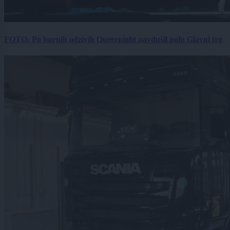
FOTO: Po burnih odzivih Queernight navdušil poln Glavni trg