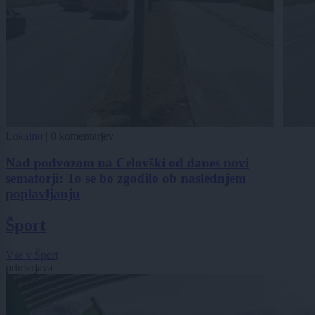
Lokalno
|
0 komentarjev
Nad podvozom na Celovški od danes novi
semaforji: To se bo zgodilo ob naslednjem
poplavljanju
Šport
Vse v Šport
primerjava