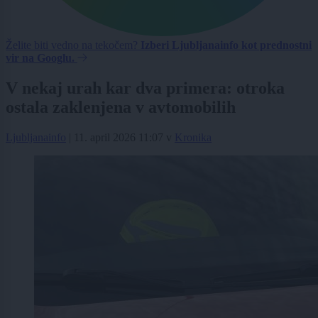
Želite biti vedno na tekočem?
Izberi Ljubljanainfo kot prednostni
vir na Googlu.
V nekaj urah kar dva primera: otroka
ostala zaklenjena v avtomobilih
Ljubljanainfo
|
11. april 2026 11:07
v
Kronika