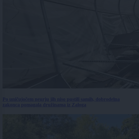
Po uničujočem neurju jih niso pustili samih, dobrodelna
zakonca pomagala družinama iz Zaloga