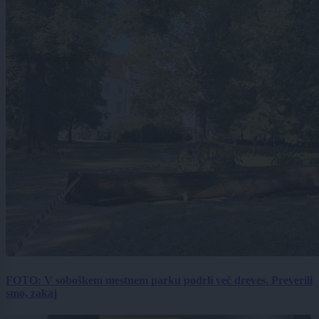
FOTO: V soboškem mestnem parku podrli več dreves. Preverili
smo, zakaj