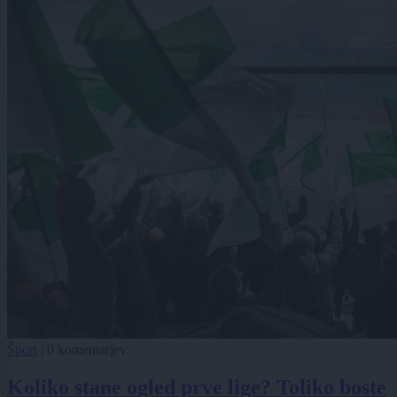
Šport
|
0 komentarjev
Koliko stane ogled prve lige? Toliko boste