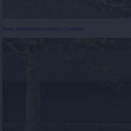
Konec brezplačnega kopanja v Ljubljani