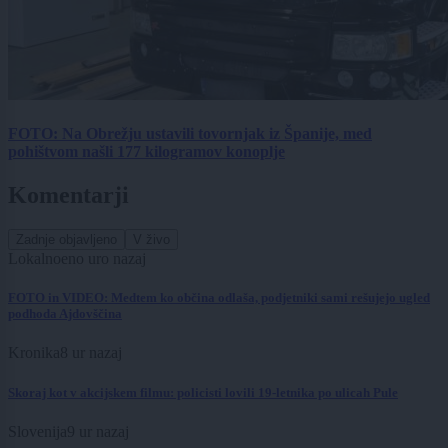
FOTO: Na Obrežju ustavili tovornjak iz Španije, med
pohištvom našli 177 kilogramov konoplje
Komentarji
Zadnje objavljeno
V živo
Lokalno
eno uro nazaj
FOTO in VIDEO: Medtem ko občina odlaša, podjetniki sami rešujejo ugled
podhoda Ajdovščina
Kronika
8 ur nazaj
Skoraj kot v akcijskem filmu: policisti lovili 19-letnika po ulicah Pule
Slovenija
9 ur nazaj