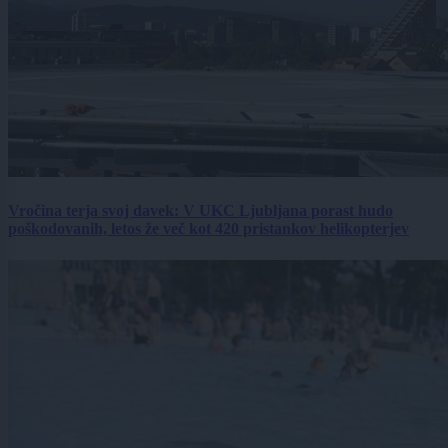
Vročina terja svoj davek: V UKC Ljubljana porast hudo
poškodovanih, letos že več kot 420 pristankov helikopterjev