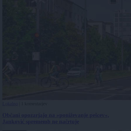
Lokalno
|
1 komentarjev
Občani opozarjajo na »poniževanje pešcev«,
Janković sprememb ne načrtuje