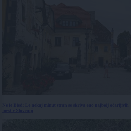
Ne le Bled: Le nekaj minut stran se skriva eno najbolj očarljivih
mest v Sloveniji