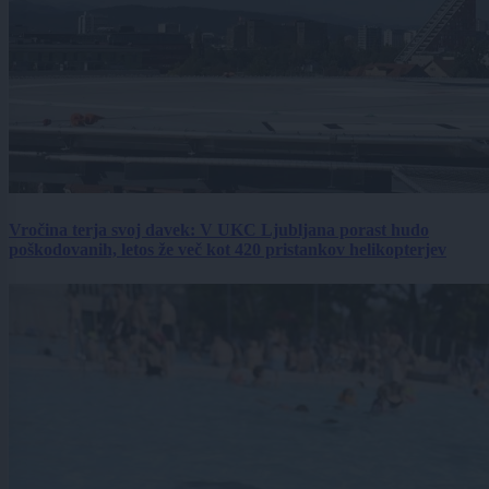
Vročina terja svoj davek: V UKC Ljubljana porast hudo
poškodovanih, letos že več kot 420 pristankov helikopterjev