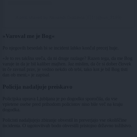
A post shared by Alexandr Drabinca 🇸🇮 (@rus_2199)
»Varoval me je Bog«
Po njegovih besedah bi se incident lahko končal precej huje.
»Je to res takšna sreča, da ni druge razlage? Razen tega, da me Bog
varuje in da je bil kaliber majhen. Jaz mislim, da če si dober človek
in če ravnaš prav, je vedno nekdo ob tebi, tako kot je bil Bog tisti
dan ob meni,« je zapisal.
Policija nadaljuje preiskavo
Policijska uprava Ljubljana je po dogodku sporočila, da vse
vpletene osebe pred prihodom policistov niso bile več na kraju
dogodka.
Policisti nadaljujejo zbiranje obvestil in preverjajo vse okoliščine
incidenta. O ugotovitvah bodo obvestili pristojno državno tožilstvo.