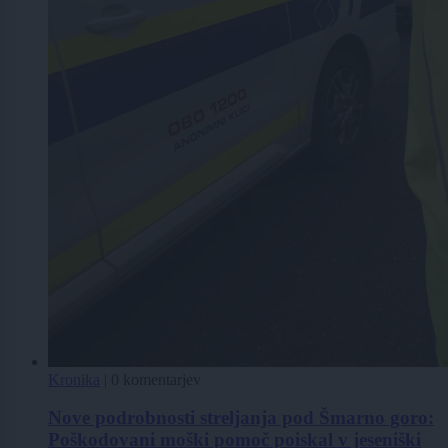
Kronika
|
0 komentarjev
Nove podrobnosti streljanja pod Šmarno goro:
Poškodovani moški pomoč poiskal v jeseniški