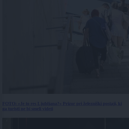
FOTO: »Je to res Ljubljana?« Prizor pri železniški postaji, ki
ga turisti ne bi smeli videti