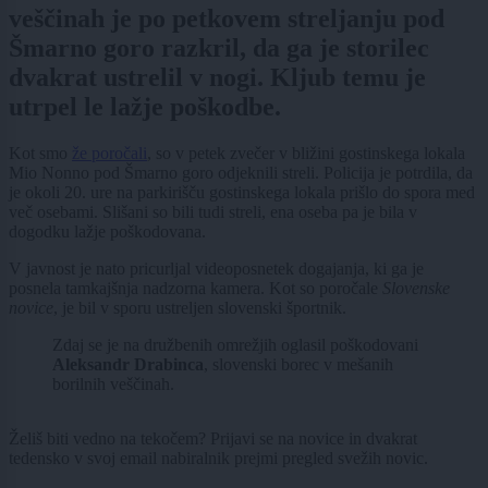
veščinah je po petkovem streljanju pod
Šmarno goro razkril, da ga je storilec
dvakrat ustrelil v nogi. Kljub temu je
utrpel le lažje poškodbe.
Kot smo
že poročali
, so v petek zvečer v bližini gostinskega lokala
Mio Nonno pod Šmarno goro odjeknili streli. Policija je potrdila, da
je okoli 20. ure na parkirišču gostinskega lokala prišlo do spora med
več osebami. Slišani so bili tudi streli, ena oseba pa je bila v
dogodku lažje poškodovana.
V javnost je nato pricurljal videoposnetek dogajanja, ki ga je
posnela tamkajšnja nadzorna kamera. Kot so poročale
Slovenske
novice
, je bil v sporu ustreljen slovenski športnik.
Zdaj se je na družbenih omrežjih oglasil poškodovani
Aleksandr Drabinca
, slovenski borec v mešanih
borilnih veščinah.
Želiš biti vedno na tekočem? Prijavi se na novice in dvakrat
tedensko v svoj email nabiralnik prejmi pregled svežih novic.