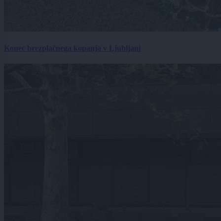
Konec brezplačnega kopanja v Ljubljani