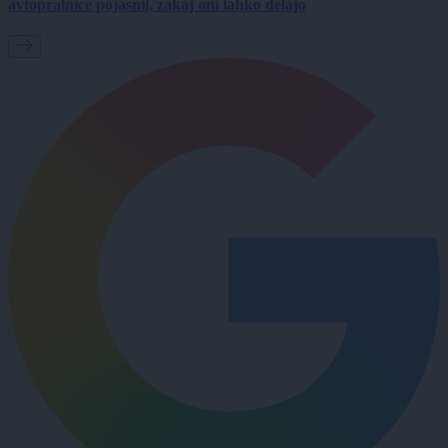
avtopralnice pojasnil, zakaj oni lahko delajo