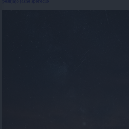
pošiljajo jasno sporočilo