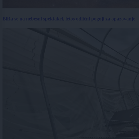
Bliža se na nebesni spektakel, letos odlični pogoji za opazovanje