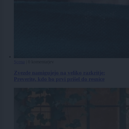
Scena
|
0 komentarjev
Zvezde namigujejo na veliko razkritje:
Preverite, kdo bo prvi prišel do resnice