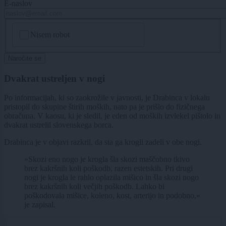
E-naslov
CAPTCHA
Nisem robot
Naročite se
Dvakrat ustreljen v nogi
Po informacijah, ki so zaokrožile v javnosti, je Drabinca v lokalu
pristopil do skupine štirih moških, nato pa je prišlo do fizičnega
obračuna. V kaosu, ki je sledil, je eden od moških izvlekel pištolo in
dvakrat ustrelil slovenskega borca.
Drabinca je v objavi razkril, da sta ga krogli zadeli v obe nogi.
»Skozi eno nogo je krogla šla skozi maščobno tkivo
brez kakršnih koli poškodb, razen estetskih. Pri drugi
nogi je krogla le rahlo oplazila mišico in šla skozi nogo
brez kakršnih koli večjih poškodb. Lahko bi
poškodovala mišice, koleno, kost, arterijo in podobno,«
je zapisal.