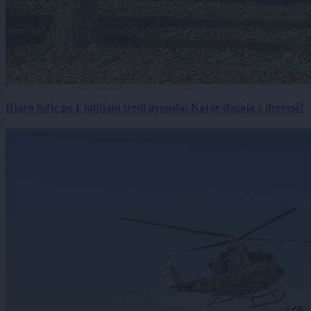
Rjavo listje po Ljubljani sredi avgusta: Kaj se dogaja z drevesi?