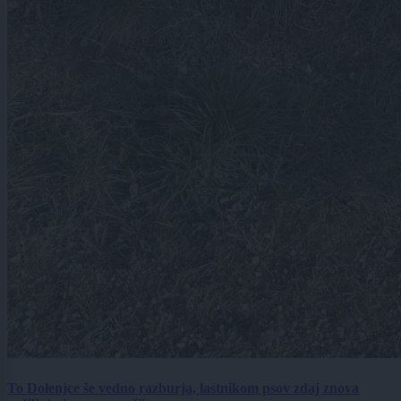
To Dolenjce še vedno razburja, lastnikom psov zdaj znova