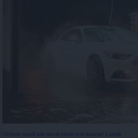
Ali boste zaradi suše morali pustiti avto umazan? Lastnik