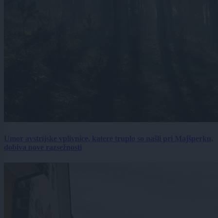
Umor avstrijske vplivnice, katere truplo so našli pri Majšperku,
dobiva nove razsežnosti