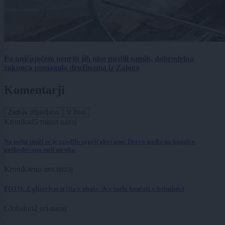
Po uničujočem neurju jih niso pustili samih, dobrodelna
zakonca pomagala družinama iz Zaloga
Komentarji
Zadnje objavljeno
V živo
Kronika
45 minut nazaj
Na polni plaži se je zgodilo nepričakovano: Drevo padlo na kopalce,
poškodovana tudi otroka
Kronika
eno uro nazaj
FOTO: Z gliserjem trčila v obalo, dve osebi končali v bolnišnici
Globalno
2 uri nazaj