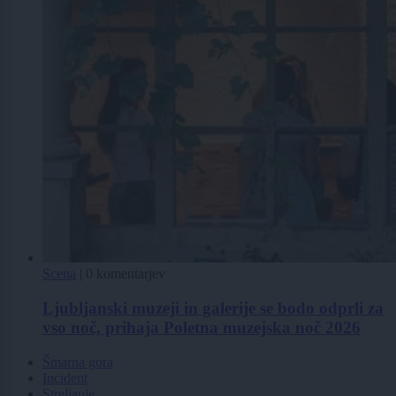
Scena
|
0 komentarjev
Ljubljanski muzeji in galerije se bodo odprli za
vso noč, prihaja Poletna muzejska noč 2026
Šmarna gora
Incident
Streljanje