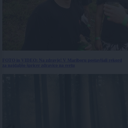
FOTO in VIDEO: Na zdravje! V Mariboru postavljali rekord
za najdaljšo špricer zdravico na svetu