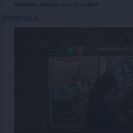
bolnišnici, policisti so ga že zaslišali
Preberite še