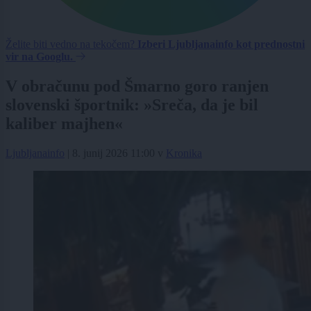
Želite biti vedno na tekočem?
Izberi Ljubljanainfo kot prednostni
vir na Googlu.
V obračunu pod Šmarno goro ranjen
slovenski športnik: »Sreča, da je bil
kaliber majhen«
Ljubljanainfo
|
8. junij 2026 11:00
v
Kronika