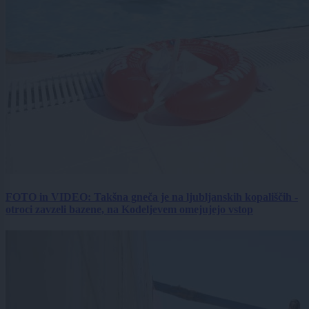
FOTO in VIDEO: Takšna gneča je na ljubljanskih kopališčih -
otroci zavzeli bazene, na Kodeljevem omejujejo vstop