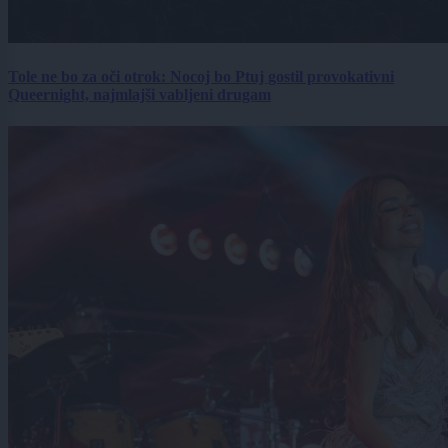
Tole ne bo za oči otrok: Nocoj bo Ptuj gostil provokativni
Queernight, najmlajši vabljeni drugam