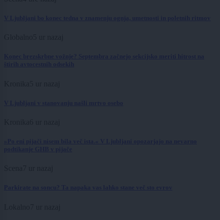
V Ljubljani bo konec tedna v znamenju ognja, umetnosti in poletnih ritmov
Globalno
5 ur nazaj
Konec brezskrbne vožnje? Septembra začnejo sekcijsko meriti hitrost na
štirih avtocestnih odsekih
Kronika
5 ur nazaj
V Ljubljani v stanovanju našli mrtvo osebo
Kronika
6 ur nazaj
»Po eni pijači nisem bila več ista.« V Ljubljani opozarjajo na nevarno
podtikanje GHB v pijače
Scena
7 ur nazaj
Parkirate na soncu? Ta napaka vas lahko stane več sto evrov
Lokalno
7 ur nazaj