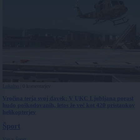
Lokalno
|
0 komentarjev
Vročina terja svoj davek: V UKC Ljubljana porast
hudo poškodovanih, letos že več kot 420 pristankov
helikopterjev
Šport
Vse v Šport