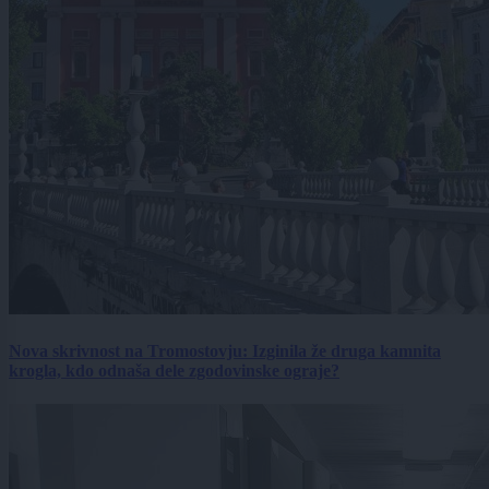
Nova skrivnost na Tromostovju: Izginila že druga kamnita
krogla, kdo odnaša dele zgodovinske ograje?