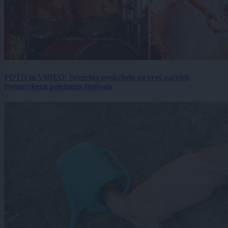
FOTO in VIDEO: Severina poskrbela za vroč začetek
Pomurskega poletnega festivala