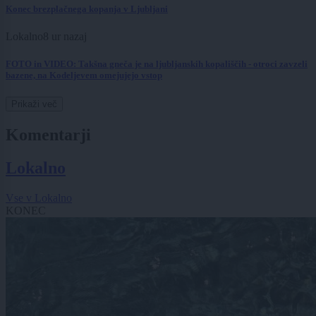
Konec brezplačnega kopanja v Ljubljani
Lokalno
8 ur nazaj
FOTO in VIDEO: Takšna gneča je na ljubljanskih kopališčih - otroci zavzeli
bazene, na Kodeljevem omejujejo vstop
Prikaži več
Komentarji
Lokalno
Vse v Lokalno
KONEC