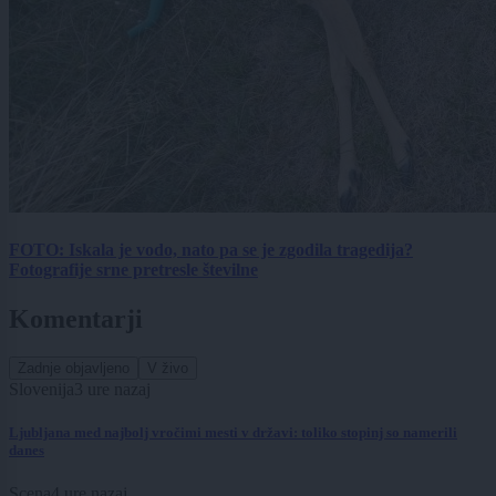
FOTO: Iskala je vodo, nato pa se je zgodila tragedija?
Fotografije srne pretresle številne
Komentarji
Zadnje objavljeno
V živo
Slovenija
3 ure nazaj
Ljubljana med najbolj vročimi mesti v državi: toliko stopinj so namerili
danes
Scena
4 ure nazaj