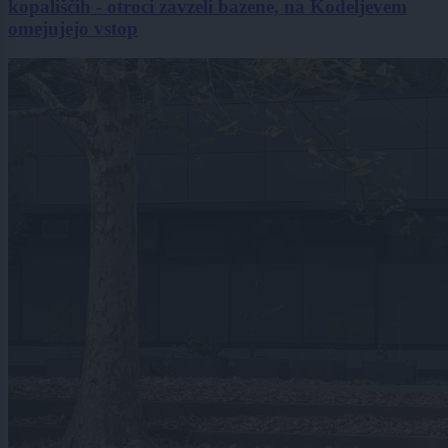
kopališčih - otroci zavzeli bazene, na Kodeljevem
omejujejo vstop