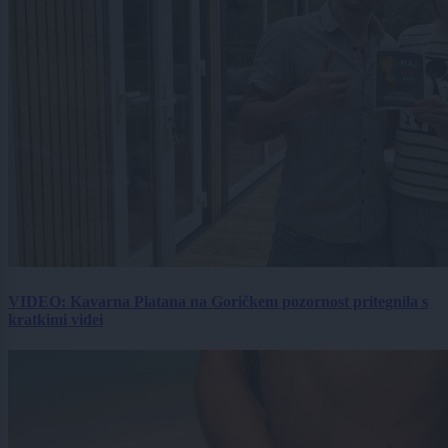
VIDEO: Kavarna Platana na Goričkem pozornost pritegnila s
kratkimi videi