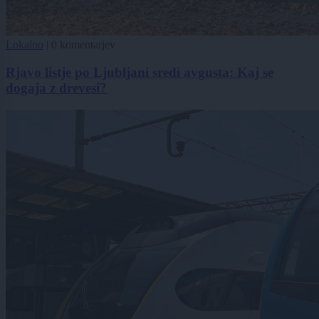
Lokalno
|
0 komentarjev
Rjavo listje po Ljubljani sredi avgusta: Kaj se
dogaja z drevesi?