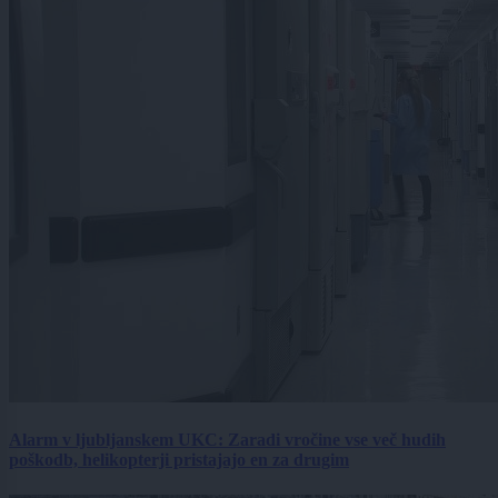
Alarm v ljubljanskem UKC: Zaradi vročine vse več hudih
poškodb, helikopterji pristajajo en za drugim