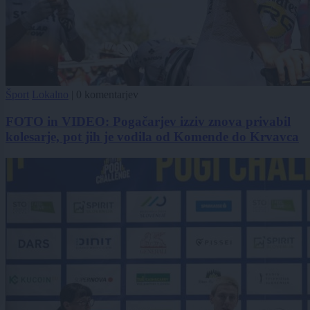
Šport
Lokalno
|
0 komentarjev
FOTO in VIDEO: Pogačarjev izziv znova privabil
kolesarje, pot jih je vodila od Komende do Krvavca