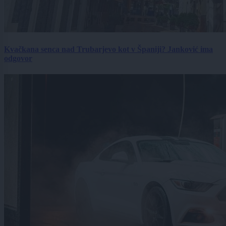
Kvačkana senca nad Trubarjevo kot v Španiji? Janković ima
odgovor