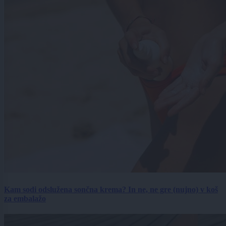
Kam sodi odslužena sončna krema? In ne, ne gre (nujno) v koš
za embalažo