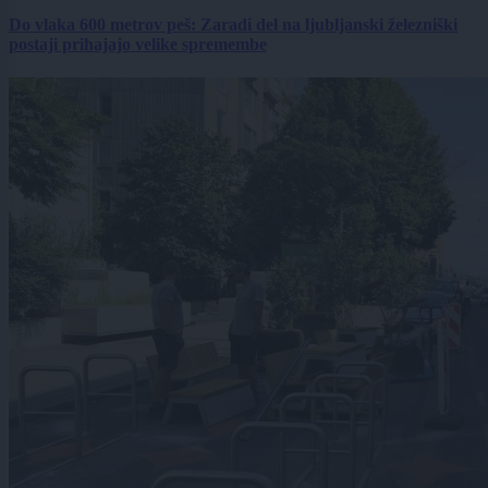
Do vlaka 600 metrov peš: Zaradi del na ljubljanski železniški
postaji prihajajo velike spremembe