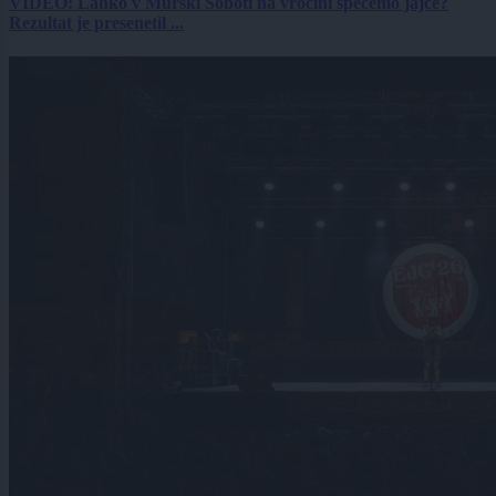
VIDEO: Lahko v Murski Soboti na vročini spečemo jajce?
Rezultat je presenetil ...