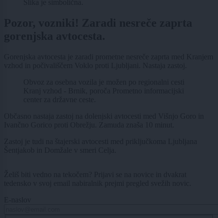
Slika je simbolična.
Pozor, vozniki! Zaradi nesreče zaprta
gorenjska avtocesta.
Gorenjska avtocesta je zaradi prometne nesreče zaprta med Kranjem
vzhod in počivališčem Voklo proti Ljubljani. Nastaja zastoj.
Obvoz za osebna vozila je možen po regionalni cesti
Kranj vzhod - Brnik, poroča Prometno informacijski
center za državne ceste.
Občasno nastaja zastoj na dolenjski avtocesti med Višnjo Goro in
Ivančno Gorico proti Obrežju. Zamuda znaša 10 minut.
Zastoj je tudi na štajerski avtocesti med priključkoma Ljubljana
Šentjakob in Domžale v smeri Celja.
Želiš biti vedno na tekočem? Prijavi se na novice in dvakrat
tedensko v svoj email nabiralnik prejmi pregled svežih novic.
E-naslov