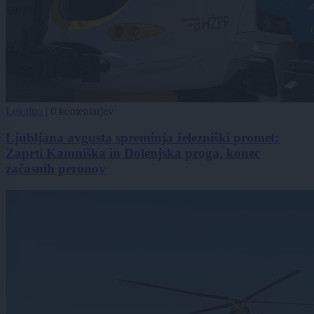
Lokalno
|
0 komentarjev
Ljubljana avgusta spreminja železniški promet:
Zaprti Kamniška in Dolenjska proga, konec
začasnih peronov