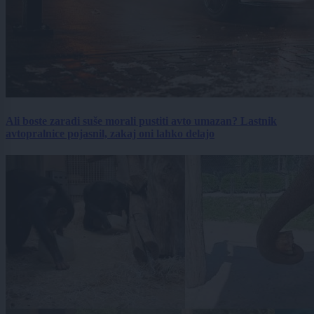
Ali boste zaradi suše morali pustiti avto umazan? Lastnik
avtopralnice pojasnil, zakaj oni lahko delajo