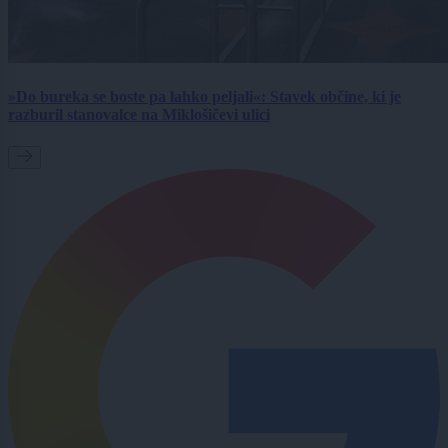
»Do bureka se boste pa lahko peljali«: Stavek občine, ki je
razburil stanovalce na Miklošičevi ulici