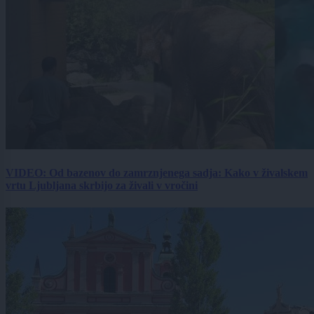
VIDEO: Od bazenov do zamrznjenega sadja: Kako v živalskem
vrtu Ljubljana skrbijo za živali v vročini