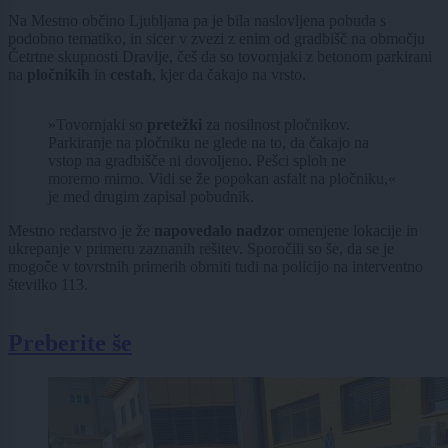
Na Mestno občino Ljubljana pa je bila naslovljena pobuda s
podobno tematiko, in sicer v zvezi z enim od gradbišč na območju
Četrtne skupnosti Dravlje, češ da so tovornjaki z betonom parkirani
na
pločnikih
in
cestah
, kjer da čakajo na vrsto.
»Tovornjaki so
pretežki
za nosilnost pločnikov.
Parkiranje na pločniku ne glede na to, da čakajo na
vstop na gradbišče ni dovoljeno. Pešci sploh ne
moremo mimo. Vidi se že popokan asfalt na pločniku,«
je med drugim zapisal pobudnik.
Mestno redarstvo je že
napovedalo nadzor
omenjene lokacije in
ukrepanje v primeru zaznanih rešitev. Sporočili so še, da se je
mogoče v tovrstnih primerih obrniti tudi na policijo na interventno
številko 113.
Preberite še