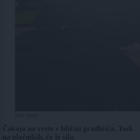
Foto: bralec
Čakajo na vrsto v bližini gradbišča. Tudi
na pločnikih, če je sila.