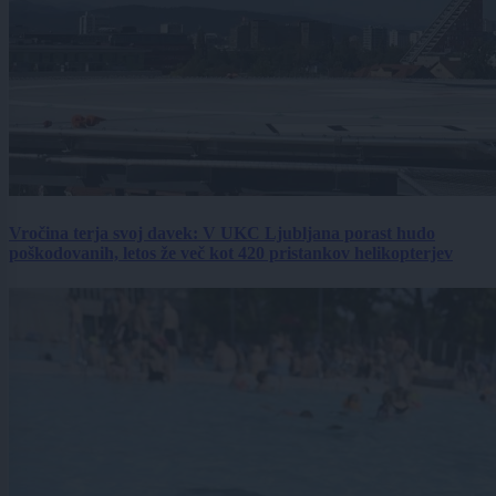
Vročina terja svoj davek: V UKC Ljubljana porast hudo
poškodovanih, letos že več kot 420 pristankov helikopterjev