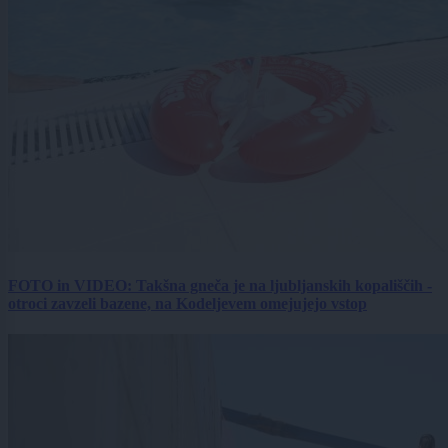
FOTO in VIDEO: Takšna gneča je na ljubljanskih kopališčih -
otroci zavzeli bazene, na Kodeljevem omejujejo vstop