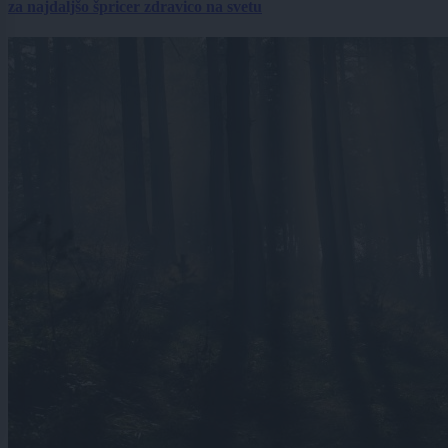
za najdaljšo špricer zdravico na svetu