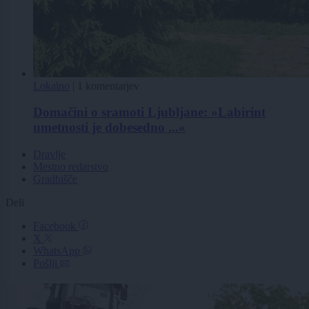
Lokalno
|
1 komentarjev
Domačini o sramoti Ljubljane: »Labirint
umetnosti je dobesedno ...«
Dravlje
Mestno redarstvo
Gradbišče
Deli
Facebook
X
WhatsApp
Pošlji