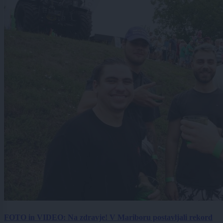
FOTO in VIDEO: Na zdravje! V Mariboru postavljali rekord