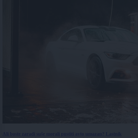
Ali boste zaradi suše morali pustiti avto umazan? Lastnik