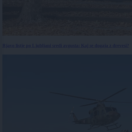
Rjavo listje po Ljubljani sredi avgusta: Kaj se dogaja z drevesi?