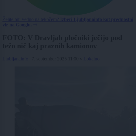
Želite biti vedno na tekočem?
Izberi Ljubljanainfo kot prednostni
vir na Googlu.
FOTO: V Dravljah pločniki ječijo pod
težo nič kaj praznih kamionov
Ljubljanainfo
|
7. september 2025 11:00
v
Lokalno