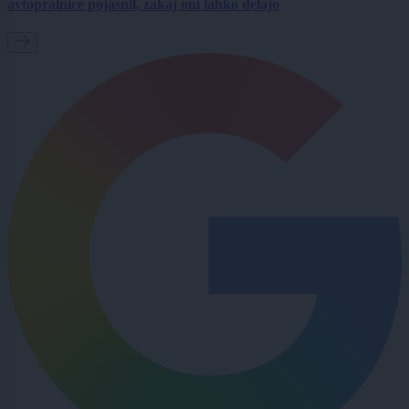
avtopralnice pojasnil, zakaj oni lahko delajo