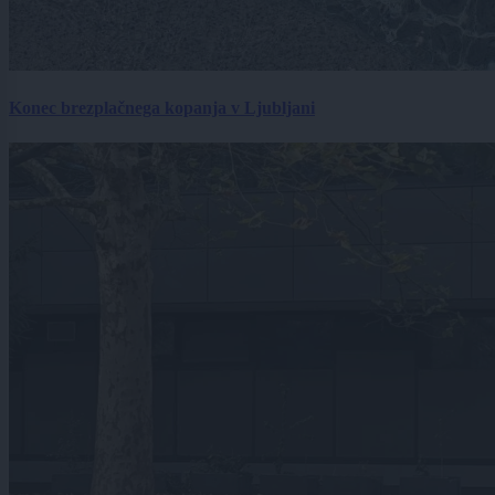
Konec brezplačnega kopanja v Ljubljani