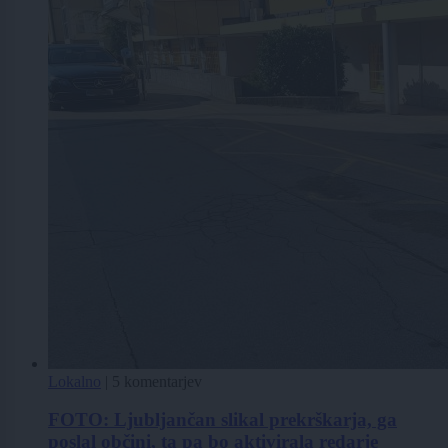
Lokalno
|
5 komentarjev
FOTO: Ljubljančan slikal prekrškarja, ga
poslal občini, ta pa bo aktivirala redarje