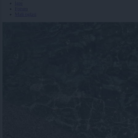
Igre
Forum
Mali oglasi