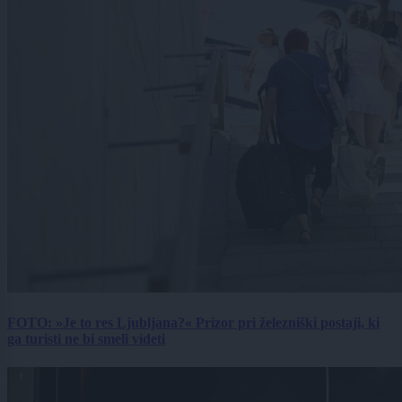
FOTO: »Je to res Ljubljana?« Prizor pri železniški postaji, ki
ga turisti ne bi smeli videti