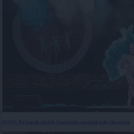
FOTO: Po burnih odzivih Queernight navdušil poln Glavni trg