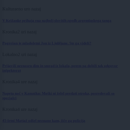
Kultura
eno uro nazaj
V Križanke prihaja ena najbolj slovitih zgodb argentinskega tanga
Kronika
2 uri nazaj
Pogrešan je mladoletni Jon iz Ljubljane. Ste ga videli?
Lokalno
2 uri nazaj
Prijavili neznosen dim in smrad iz lokala, potem pa dobili tak odgovor
inšpektorat
Kronika
4 ure nazaj
Napeta noč v Kamniku: Moški ni želel predati otroka, posredovali so
specialci
Kronika
4 ure nazaj
45-letni Matjaž odšel neznano kam, išče ga policija