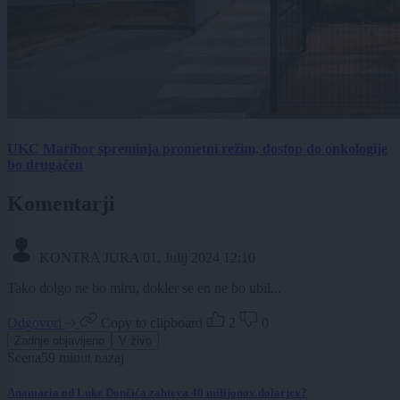
UKC Maribor spreminja prometni režim, dostop do onkologije
bo drugačen
Komentarji
KONTRA JURA
01. Julij 2024 12:10
Tako dolgo ne bo miru, dokler se en ne bo ubil...
Odgovori
Copy to clipboard
2
0
Zadnje objavljeno
V živo
Scena
59 minut nazaj
Anamaria od Luke Dončića zahteva 40 milijonov dolarjev?