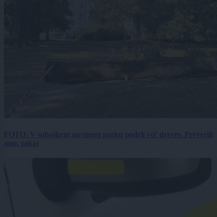
FOTO: V soboškem mestnem parku podrli več dreves. Preverili
smo, zakaj