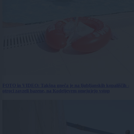
FOTO in VIDEO: Takšna gneča je na ljubljanskih kopališčih -
otroci zavzeli bazene, na Kodeljevem omejujejo vstop