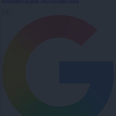
avtopralnice pojasnil, zakaj oni lahko delajo