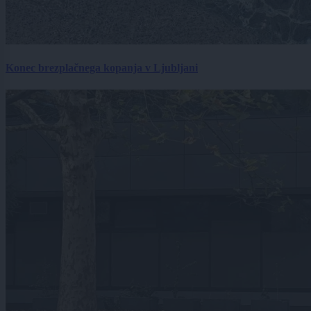
Konec brezplačnega kopanja v Ljubljani