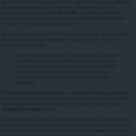
Konec tedna je bilo v prestolnici vse osredotočeno na trampoline in
akrobatske predstave, ki so ponovno pritegnile množice ob
Ljubljanici. Britanec
Ernest Brenchley
je gledalce navdušil z
novim višinskim rekordom, saj je svoj prejšnji najboljši dosežek –
13 metrov – izboljšal za kar štiri metre.
Slovenska prestolnica je že četrtič gostila dogodek Akrobat Odbito,
kjer lahko vsi ljubitelji trampolinov skačejo tudi čez reko na
trampolinskem mostu.
Med številnimi tekmovanji, od skakanja čez Ljubljanico
z najmanj skoki do atraktivnih serij salt in vijakov na
»freestyle« trampolinu, so največ pozornosti pritegnili
boji na največjem trampolinu na svetu. Vrhunski
akrobati z vsega sveta so se preizkusili v različnih
disciplinah.
Najbolj napeto je bilo tekmovanje v lovljenju višinskega rekorda,
kjer mora tekmovalec pokazati ne le dobršnjo pogum, temveč tudi
izjemno spretnost in iznajdljivost, saj se mora visoko v zraku
dotakniti boksarske vreče
.
Glavni favorit za zmago je bil dosedanji rekorder, Ernest Brenchley,
ki je pred tekmo napovedal, da je pripravljen prekositi 13 metrov. To
mu je tudi uspelo, saj je na koncu dosegel kar
17 metrov
. Številni
tekmovalci so premikali meje, zadnjega izzivalca pa je Brenchley