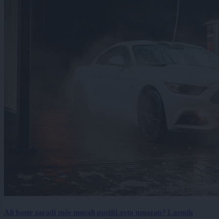
Ali boste zaradi suše morali pustiti avto umazan? Lastnik