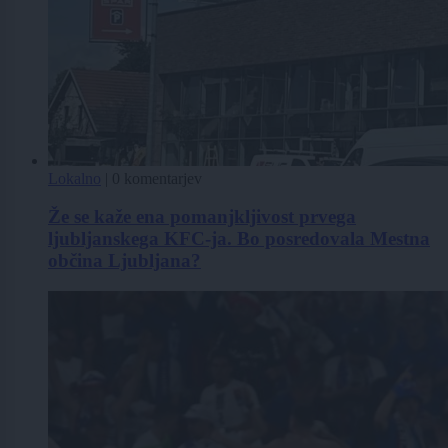
Lokalno
|
0 komentarjev
Že se kaže ena pomanjkljivost prvega
ljubljanskega KFC-ja. Bo posredovala Mestna
občina Ljubljana?