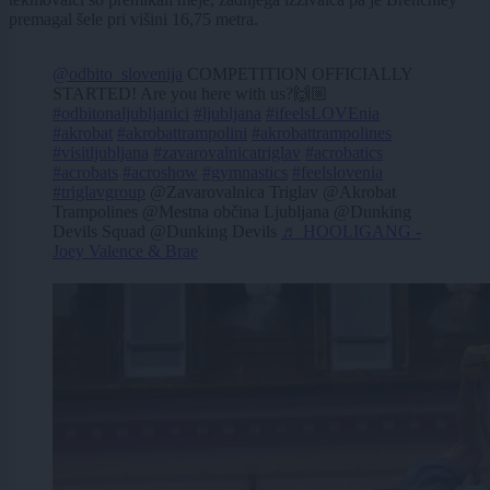
premagal šele pri višini 16,75 metra.
@odbito_slovenija
COMPETITION OFFICIALLY
STARTED! Are you here with us?🙌🏼
#odbitonaljubljanici
#ljubljana
#ifeelsLOVEnia
#akrobat
#akrobattrampolini
#akrobattrampolines
#visitljubljana
#zavarovalnicatriglav
#acrobatics
#acrobats
#acroshow
#gymnastics
#feelslovenia
#triglavgroup
@Zavarovalnica Triglav @Akrobat
Trampolines @Mestna občina Ljubljana @Dunking
Devils Squad @Dunking Devils
♬ HOOLIGANG -
Joey Valence & Brae