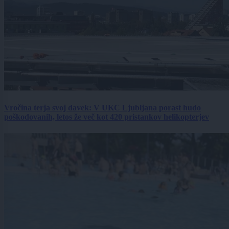
Vročina terja svoj davek: V UKC Ljubljana porast hudo
poškodovanih, letos že več kot 420 pristankov helikopterjev