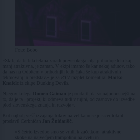
Foto: Bobo
»Skrb, da bi bila tekma zaradi previsokega cilja prihodnje leto kaj
manj atraktivna, je zaman. V ekipi imamo še kar nekaj adutov, tako
da nas na Odbitem v prihodnjih letih čaka še kup atraktivnih
tekmovanj in predstav,« je za
RTV
razplet komentiral
Marko
Knafelc
iz ekipe Dunking Devils.
Njegov kolega
Domen Gaiman
je poudaril, da so najponosnejši na
to, da je ta »projekt, ki odmeva tudi v tujini, od zasnove do izvedbe
plod slovenskega znanja in razvoja«.
Kot najbolj vešč izvajanja trikov na velikanu se je sicer tokrat
proslavil Cerkničan
Jan Žnidaršič
.
»S četrto izvedbo smo se vrnili k začetkom, atraktivne
skoke na največjem trampolinu na svetu in