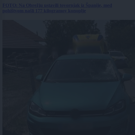
FOTO: Na Obrežju ustavili tovornjak iz Španije, med
pohištvom našli 177 kilogramov konoplje