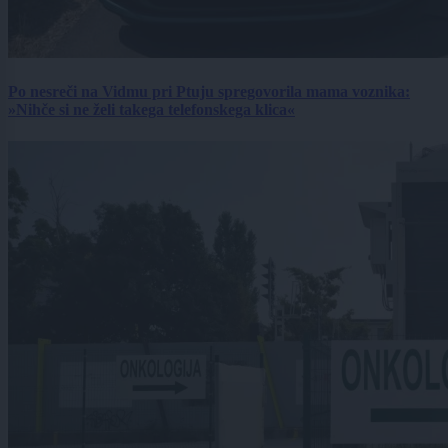
Po nesreči na Vidmu pri Ptuju spregovorila mama voznika:
»Nihče si ne želi takega telefonskega klica«