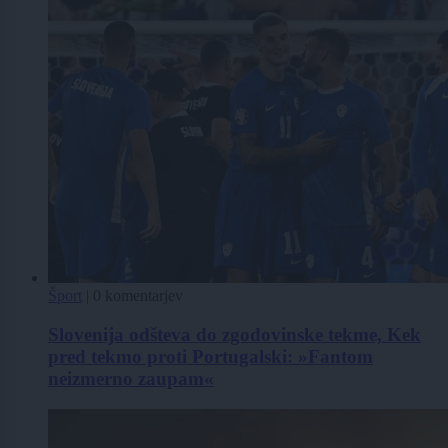
Šport
|
0 komentarjev
Slovenija odšteva do zgodovinske tekme, Kek
pred tekmo proti Portugalski: »Fantom
neizmerno zaupam«