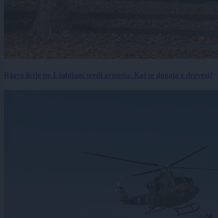
Rjavo listje po Ljubljani sredi avgusta: Kaj se dogaja z drevesi?