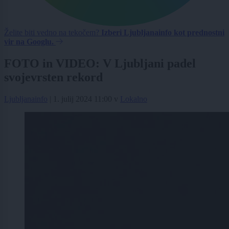
Želite biti vedno na tekočem?
Izberi Ljubljanainfo kot prednostni
vir na Googlu.
FOTO in VIDEO: V Ljubljani padel
svojevrsten rekord
Ljubljanainfo
|
1. julij 2024 11:00
v
Lokalno