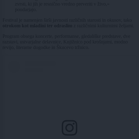
zvrsti, ki jih je resnično vredno preveriti v živo,«
poudarjajo.
Festival je namenjen širši javnosti različnih starosti in okusov, tako
otrokom kot mladini ter odraslim
z različnimi kulturnimi željami.
Program obsega koncerte, performanse, gledališke predstave, dve
razstavi, ustvarjalne delavnice, Knjižnico pod krošnjami, modno
revijo, literarne dogodke in Škucevo tržnico.