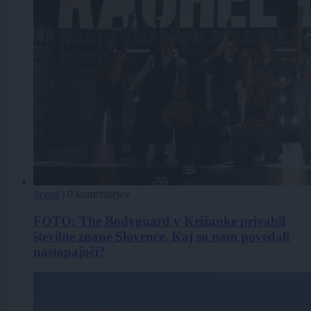
Scena
|
0 komentarjev
FOTO: The Bodyguard v Križanke privabil
številne znane Slovence. Kaj so nam povedali
nastopajoči?