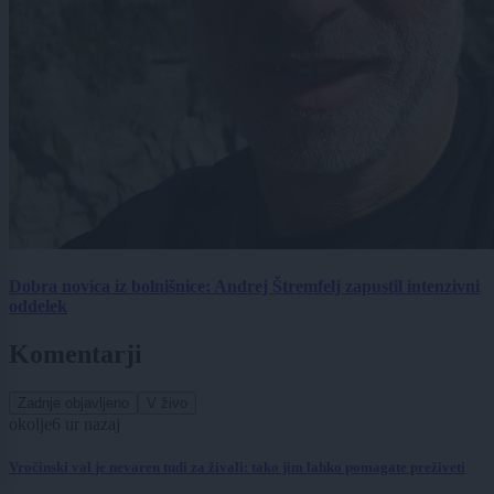
Dobra novica iz bolnišnice: Andrej Štremfelj zapustil intenzivni
oddelek
Komentarji
Zadnje objavljeno
V živo
okolje
6 ur nazaj
Vročinski val je nevaren tudi za živali: tako jim lahko pomagate preživeti