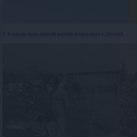
V Pomurju danes izmerili najvišjo temperaturo v Sloveniji