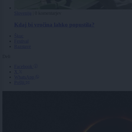
Slovenija
|
0 komentarjev
Kdaj bi vročina lahko popustila?
Škuc
Festival
Razstave
Deli
Facebook
X
WhatsApp
Pošlji