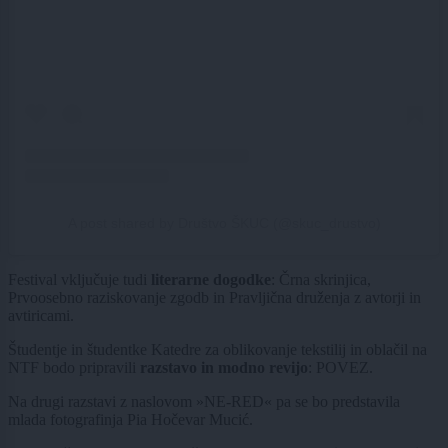
A post shared by Društvo ŠKUC (@skuc_drustvo)
Festival vključuje tudi
literarne dogodke
: Črna skrinjica,
Prvoosebno raziskovanje zgodb in Pravljična druženja z avtorji in
avtiricami.
Študentje in študentke Katedre za oblikovanje tekstilij in oblačil na
NTF bodo pripravili
razstavo in modno revijo
: POVEZ.
Na drugi razstavi z naslovom »NE-RED« pa se bo predstavila
mlada fotografinja Pia Hočevar Mucić.