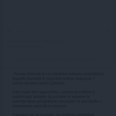
A post shared by Društvo ŠKUC (@skuc_drustvo)
»Namen festivala je s kvalitetnimi kulturno-umetniškimi
dogodki dopolniti in popestriti poletno dogajanje v
starem mestnem jedru Ljubljane.
Zato vsako leto nagovorimo z javnim povabilom k
sodelovanju nekatere že priznane in nekatere še
neuveljavljene perspektivne ustvarjalce in ustvarjalke z
markantnim umetniškim izrazom.
Vsekakor gre za izvajalce_ke različnih umetniških