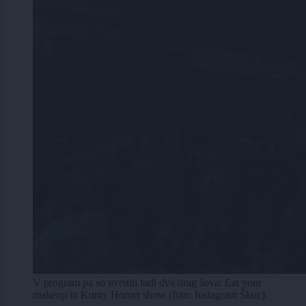
V program pa so uvrstili tudi dva drag šova: Eat your
makeup in Kunty Hororr show (foto: Instagram Škuc).