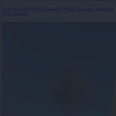
FOTO in VIDEO: Huda nesreča v Pesnici, eno osebo odpeljali v
UKC Maribor