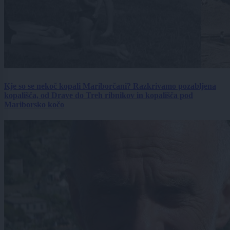
Kje so se nekoč kopali Mariborčani? Razkrivamo pozabljena
kopališča, od Drave do Treh ribnikov in kopališča pod
Mariborsko kočo