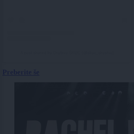
A post shared by Društvo ŠKUC (@skuc_drustvo)
Preberite še