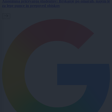
Anonimna pričevanja študentov: Brskanje po omarah, najem le
za lepe punce in prepoved obiskov