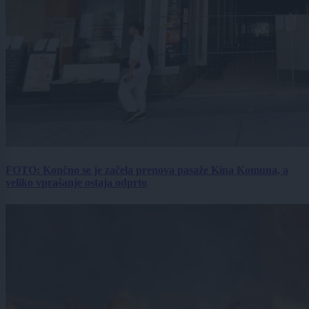
FOTO: Končno se je začela prenova pasaže Kina Komuna, a
veliko vprašanje ostaja odprto