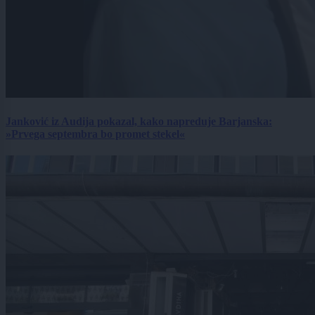
Janković iz Audija pokazal, kako napreduje Barjanska:
»Prvega septembra bo promet stekel«