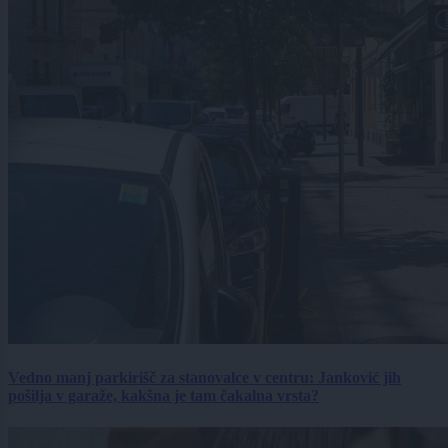
Vedno manj parkirišč za stanovalce v centru: Janković jih
pošilja v garaže, kakšna je tam čakalna vrsta?