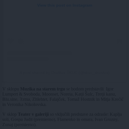
View this post on Instagram
A post shared by Društvo ŠKUC (@skuc_drustvo)
V sklopu
Muzika na starem trgu
se bodom predstavili Igor
Lumpert & Svoboda, Moonset, Noreia, Katji Šulc, Tretji kanu,
Blu.sine, 3:rma, Zhlehtet, Falajček, Tomaž Hostnik in Mitja Krećić
in Veronika Nikolovska.
V sklop
Teater v galeriji
so vključili predstave za odrasle: Kaplja
soli, Gospa Judit (premierno), Flamenko in omara, Ivan Grozny,
Zunaj (premierno).