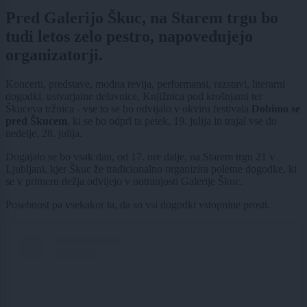
Pred Galerijo Škuc, na Starem trgu bo
tudi letos zelo pestro, napovedujejo
organizatorji.
Koncerti, predstave, modna revija, performansi, razstavi, literarni
dogodki, ustvarjalne delavnice, Knjižnica pod krošnjami ter
Škuceva tržnica - vse to se bo odvijalo v okviru festivala
Dobimo se
pred Škucem
, ki se bo odprl ta petek, 19. julija in trajal vse do
nedelje, 28. julija.
Dogajalo se bo vsak dan, od 17. ure dalje, na Starem trgu 21 v
Ljubljani, kjer Škuc že tradicionalno organizira poletne dogodke, ki
se v primeru dežja odvijejo v notranjosti Galerije Škuc.
Posebnost pa vsekakor ta, da so vsi dogodki vstopnine prosti.