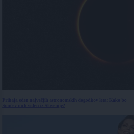
Prihaja eden največjih astronomskih dogodkov leta: Kako bo
Sončev mrk viden iz Slovenije?