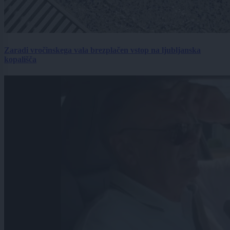
Zaradi vročinskega vala brezplačen vstop na ljubljanska
kopališča