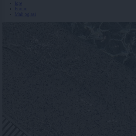
Igre
Forum
Mali oglasi