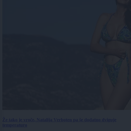
Že tako je vroče, Natalija Verboten pa še dodatno dviguje
temperaturo