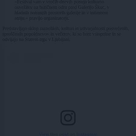
»Festival vam v vročih dnevih ponuja kulturno
osvežitev na butičnem odru pred Galerijo Škuc, v
hladnih notranjih prostorih galerije in v intimnem
atriju,« pravijo organizatorji.
Predstavljajo sklop raznolikih, kulturi in ustvarjalnosti posvečenih,
sproščenih popoldnevov in večerov, ki so brez vstopnine in se
odvijajo na Starem trgu v Ljubljani.
View this post on Instagram