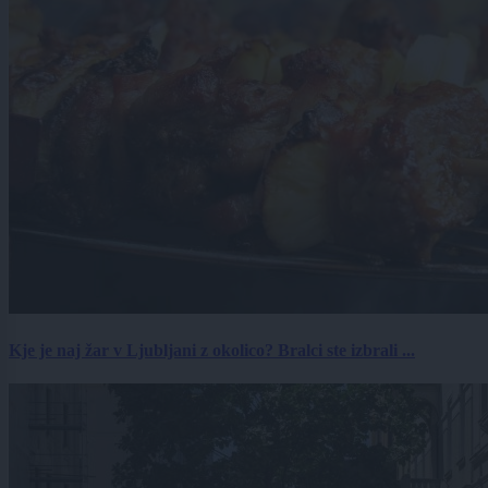
Kje je naj žar v Ljubljani z okolico? Bralci ste izbrali ...