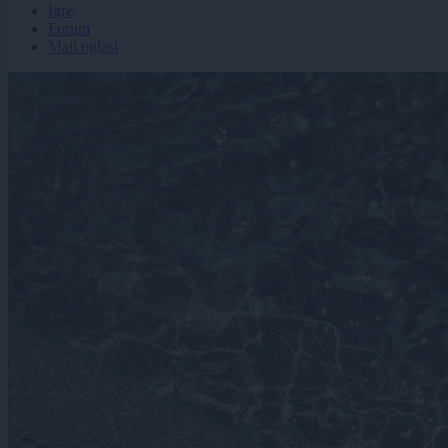
Igre
Forum
Mali oglasi