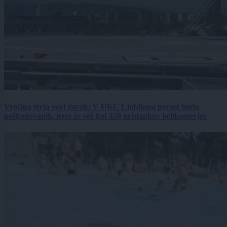
Vročina terja svoj davek: V UKC Ljubljana porast hudo
poškodovanih, letos že več kot 420 pristankov helikopterjev