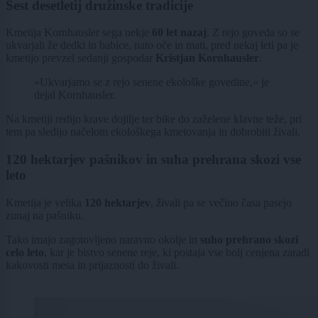
Šest desetletij družinske tradicije
Kmetija Kornhausler sega nekje
60 let nazaj
. Z rejo goveda so se
ukvarjali že dedki in babice, nato oče in mati, pred nekaj leti pa je
kmetijo prevzel sedanji gospodar
Kristjan Kornhausler
.
»Ukvarjamo se z rejo senene ekološke govedine,« je
dejal Kornhausler.
Na kmetiji redijo krave dojilje ter bike do zaželene klavne teže, pri
tem pa sledijo načelom ekološkega kmetovanja in dobrobiti živali.
120 hektarjev pašnikov in suha prehrana skozi vse
leto
Kmetija je velika
120 hektarjev
, živali pa se večino časa pasejo
zunaj na pašniku.
Tako imajo zagotovljeno naravno okolje in
suho prehrano skozi
celo leto
, kar je bistvo senene reje, ki postaja vse bolj cenjena zaradi
kakovosti mesa in prijaznosti do živali.