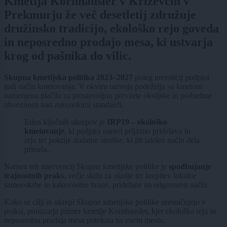
Kmetija Kornhausler v Križevcih v
Prekmurju že več desetletij združuje
družinsko tradicijo, ekološko rejo goveda
in neposredno prodajo mesa, ki ustvarja
krog od pašnika do vilic.
Skupna kmetijska politika 2023–2027
poleg investicij podpira
tudi način kmetovanja. V okviru razvoja podeželja so kmetom
namenjena plačila za prostovoljno prevzete okoljske in podnebne
obveznosti nad zakonskimi standardi.
Eden ključnih ukrepov je
IRP19
– ekološko
kmetovanje
, ki podpira naravi prijazno pridelavo in
rejo ter pokrije dodatne stroške, ki jih takšen način dela
prinaša.
Namen teh intervencij Skupne kmetijske politike je
spodbujanje
trajnostnih praks
, večje skrbi za okolje ter krepitev lokalne
samooskrbe in kakovostne hrane, pridelane na odgovoren način.
Kako se cilji in ukrepi Skupne kmetijske politike uresničujejo v
praksi, ponazarja primer kmetije Kornhausler, kjer ekološka reja in
neposredna prodaja mesa potekata na enem mestu.