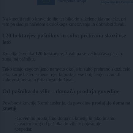
Na kmetiji redijo krave dojilje ter bike do zaželene klavne teže, pri
tem pa sledijo načelom ekološkega kmetovanja in dobrobiti živali.
120 hektarjev pašnikov in suha prehrana skozi vse
leto
Kmetija je velika
120 hektarjev
, živali pa se večino časa pasejo
zunaj na pašniku.
Tako imajo zagotovljeno naravno okolje in suho prehrano skozi celo
leto, kar je bistvo senene reje, ki postaja vse bolj cenjena zaradi
kakovosti mesa in prijaznosti do živali.
Od pašnika do vilic – domača prodaja govedine
Posebnost kmetije Kornhausler je, da govedino
prodajajo doma na
kmetiji
.
»Govedino prodajamo doma na kmetiji in tako imamo
ustvarjen krog od pašnika do vilic,« pojasnjuje
gospodar.