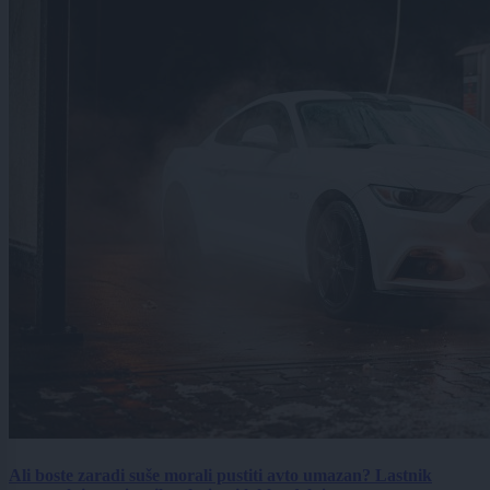
Ali boste zaradi suše morali pustiti avto umazan? Lastnik