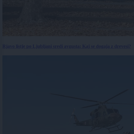
Rjavo listje po Ljubljani sredi avgusta: Kaj se dogaja z drevesi?