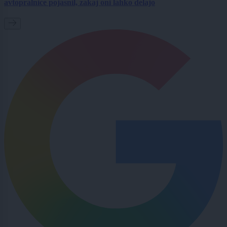
avtopralnice pojasnil, zakaj oni lahko delajo