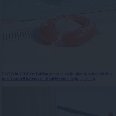
FOTO in VIDEO: Takšna gneča je na ljubljanskih kopališčih -
otroci zavzeli bazene, na Kodeljevem omejujejo vstop