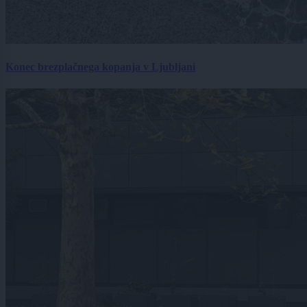
Konec brezplačnega kopanja v Ljubljani