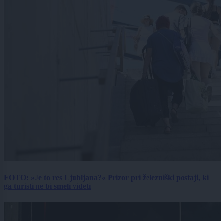
FOTO: »Je to res Ljubljana?« Prizor pri železniški postaji, ki
ga turisti ne bi smeli videti