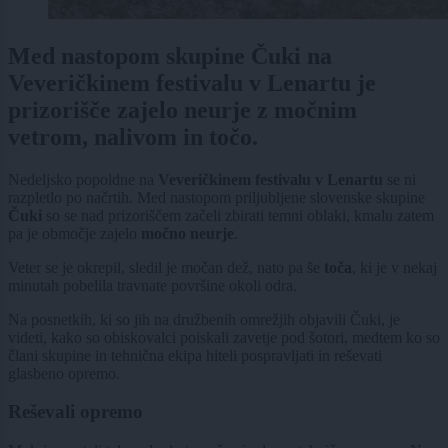
Med nastopom skupine Čuki na
Veveričkinem festivalu v Lenartu je
prizorišče zajelo neurje z močnim
vetrom, nalivom in točo.
Nedeljsko popoldne na
Veveričkinem festivalu v Lenartu
se ni
razpletlo po načrtih. Med nastopom priljubljene slovenske skupine
Čuki
so se nad prizoriščem začeli zbirati temni oblaki, kmalu zatem
pa je območje zajelo
močno neurje
.
Veter se je okrepil, sledil je močan dež, nato pa še
toča
, ki je v nekaj
minutah pobelila travnate površine okoli odra.
Na posnetkih, ki so jih na družbenih omrežjih objavili Čuki, je
videti, kako so obiskovalci poiskali zavetje pod šotori, medtem ko so
člani skupine in tehnična ekipa hiteli pospravljati in reševati
glasbeno opremo.
Reševali opremo