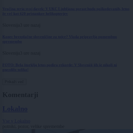
Vročina terja svoj davek: V UKC Ljubljana porast hudo poškodovanih, letos
že več kot 420 pristankov helikopterjev
Slovenija
3 ure nazaj
Konec brezplačne slovenščine za tujce? Vlada pripravlja pomembno
spremembo
Slovenija
3 ure nazaj
FOTO: Bela štorklja letos podira rekorde: V Sloveniji jih še nikoli ni
gnezdilo toliko!
Prikaži več
Komentarji
Lokalno
Vse v Lokalno
potniki, pozor, velike spremembe