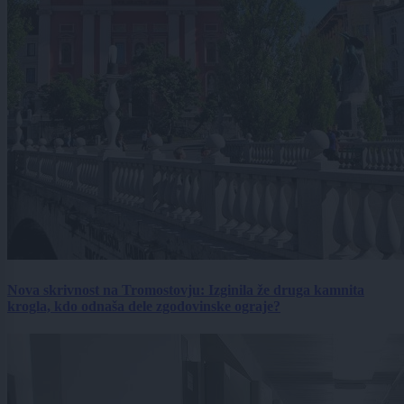
Nova skrivnost na Tromostovju: Izginila že druga kamnita
krogla, kdo odnaša dele zgodovinske ograje?