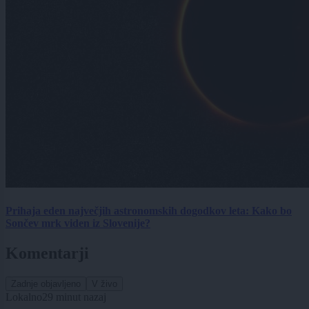
Prihaja eden največjih astronomskih dogodkov leta: Kako bo
Sončev mrk viden iz Slovenije?
Komentarji
Zadnje objavljeno
V živo
Lokalno
29 minut nazaj