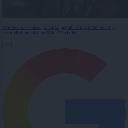
»Do bureka se boste pa lahko peljali«: Stavek občine, ki je
razburil stanovalce na Miklošičevi ulici