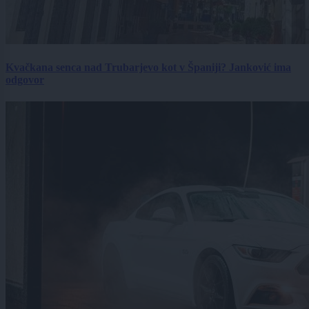
Kvačkana senca nad Trubarjevo kot v Španiji? Janković ima
odgovor