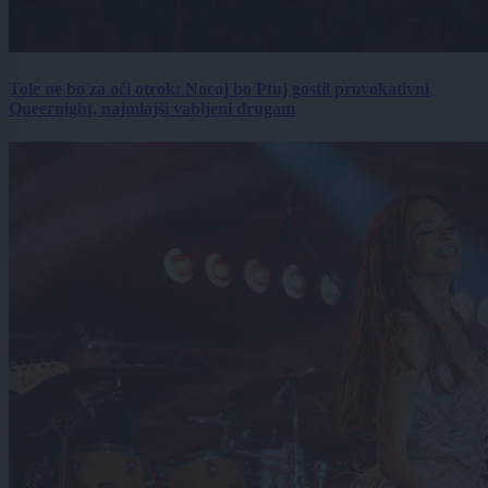
Tole ne bo za oči otrok: Nocoj bo Ptuj gostil provokativni
Queernight, najmlajši vabljeni drugam