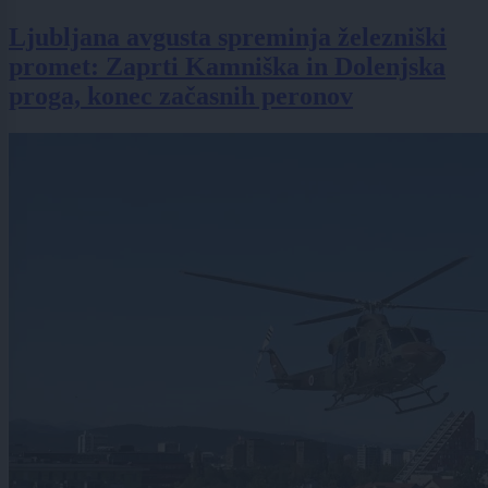
Ljubljana avgusta spreminja železniški
promet: Zaprti Kamniška in Dolenjska
proga, konec začasnih peronov