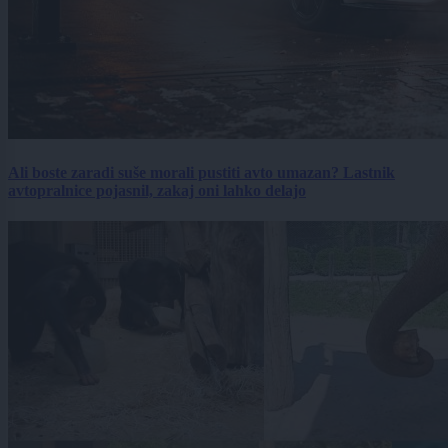
Ali boste zaradi suše morali pustiti avto umazan? Lastnik
avtopralnice pojasnil, zakaj oni lahko delajo