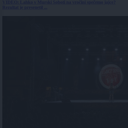
VIDEO: Lahko v Murski Soboti na vročini spečemo jajce?
Rezultat je presenetil ...