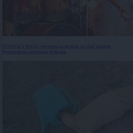
FOTO in VIDEO: Severina poskrbela za vroč začetek
Pomurskega poletnega festivala