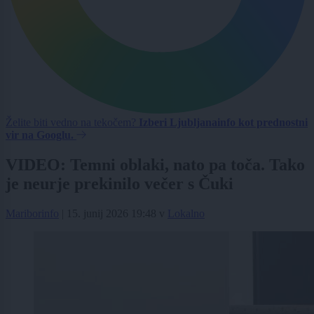
Želite biti vedno na tekočem?
Izberi Ljubljanainfo kot prednostni
vir na Googlu.
VIDEO: Temni oblaki, nato pa toča. Tako
je neurje prekinilo večer s Čuki
Mariborinfo
|
15. junij 2026 19:48
v
Lokalno