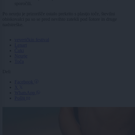
sporočili.
Po neurju je prizorišče ostalo prekrito s plastjo toče, številni
obiskovalci pa so se pred nevihto zatekli pod šotore in druge
nadstreške.
veveričkin festival
Lenart
Čuki
Neurje
Toča
Deli
Facebook
X
WhatsApp
Pošlji