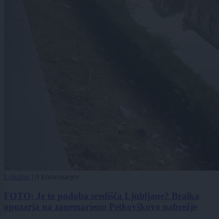
Lokalno
|
0 komentarjev
FOTO: Je to podoba središča Ljubljane? Bralka
opozarja na zanemarjeno Petkovškovo nabrežje