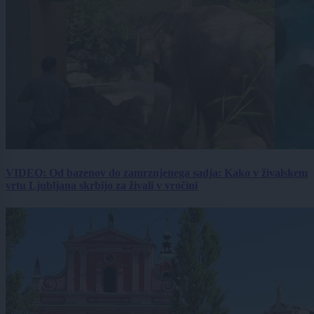
VIDEO: Od bazenov do zamrznjenega sadja: Kako v živalskem
vrtu Ljubljana skrbijo za živali v vročini