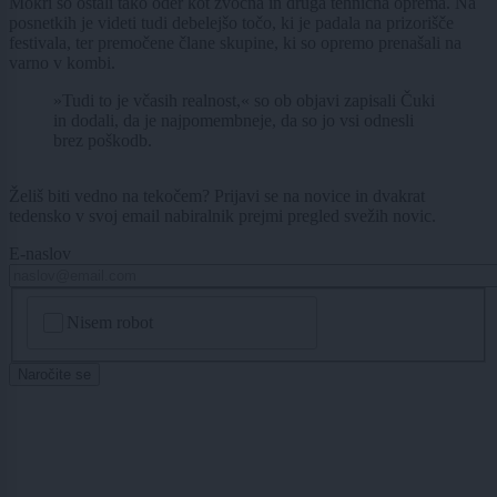
Mokri so ostali tako oder kot zvočna in druga tehnična oprema. Na
posnetkih je videti tudi debelejšo točo, ki je padala na prizorišče
festivala, ter premočene člane skupine, ki so opremo prenašali na
varno v kombi.
»Tudi to je včasih realnost,« so ob objavi zapisali Čuki
in dodali, da je najpomembneje, da so jo vsi odnesli
brez poškodb.
Želiš biti vedno na tekočem? Prijavi se na novice in dvakrat
tedensko v svoj email nabiralnik prejmi pregled svežih novic.
E-naslov
CAPTCHA
Nisem robot
Naročite se