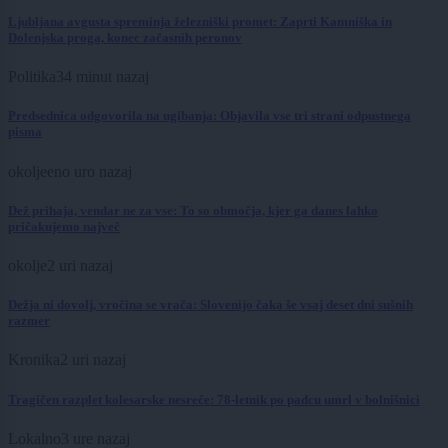
Ljubljana avgusta spreminja železniški promet: Zaprti Kamniška in
Dolenjska proga, konec začasnih peronov
Politika
34 minut nazaj
Predsednica odgovorila na ugibanja: Objavila vse tri strani odpustnega
pisma
okolje
eno uro nazaj
Dež prihaja, vendar ne za vse: To so območja, kjer ga danes lahko
pričakujemo največ
okolje
2 uri nazaj
Dežja ni dovolj, vročina se vrača: Slovenijo čaka še vsaj deset dni sušnih
razmer
Kronika
2 uri nazaj
Tragičen razplet kolesarske nesreče: 78-letnik po padcu umrl v bolnišnici
Lokalno
3 ure nazaj