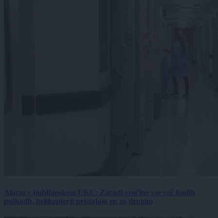
Alarm v ljubljanskem UKC: Zaradi vročine vse več hudih
poškodb, helikopterji pristajajo en za drugim