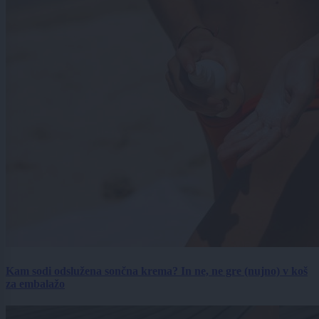
Kam sodi odslužena sončna krema? In ne, ne gre (nujno) v koš
za embalažo