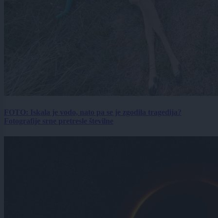
FOTO: Iskala je vodo, nato pa se je zgodila tragedija?
Fotografije srne pretresle številne