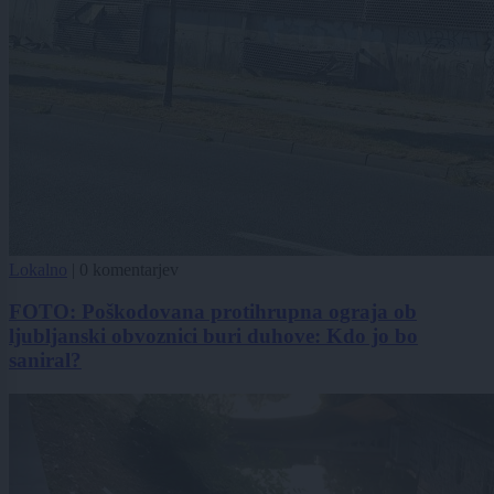
Lokalno
|
0 komentarjev
FOTO: Poškodovana protihrupna ograja ob
ljubljanski obvoznici buri duhove: Kdo jo bo
saniral?