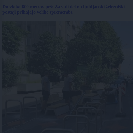
Do vlaka 600 metrov peš: Zaradi del na ljubljanski železniški
postaji prihajajo velike spremembe