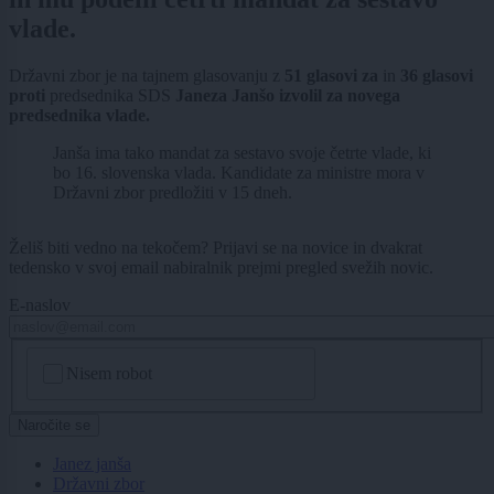
vlade.
Državni zbor je na tajnem glasovanju z
51 glasovi za
in
36 glasovi
proti
predsednika SDS
Janeza Janšo izvolil za novega
predsednika vlade.
Janša ima tako mandat za sestavo svoje četrte vlade, ki
bo 16. slovenska vlada. Kandidate za ministre mora v
Državni zbor predložiti v 15 dneh.
Želiš biti vedno na tekočem? Prijavi se na novice in dvakrat
tedensko v svoj email nabiralnik prejmi pregled svežih novic.
E-naslov
CAPTCHA
Nisem robot
Naročite se
Janez janša
Državni zbor