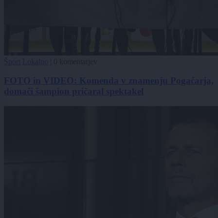
Šport
Lokalno
|
0 komentarjev
FOTO in VIDEO: Komenda v znamenju Pogačarja,
domači šampion pričaral spektakel