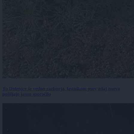
To Dolenjce še vedno razburja, lastnikom psov zdaj znova
pošiljajo jasno sporočilo