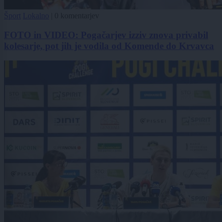
Šport
Lokalno
|
0 komentarjev
FOTO in VIDEO: Pogačarjev izziv znova privabil
kolesarje, pot jih je vodila od Komende do Krvavca