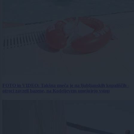
FOTO in VIDEO: Takšna gneča je na ljubljanskih kopališčih -
otroci zavzeli bazene, na Kodeljevem omejujejo vstop