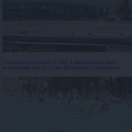
Vročina terja svoj davek: V UKC Ljubljana porast hudo
poškodovanih, letos že več kot 420 pristankov helikopterjev