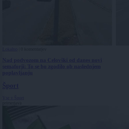
Lokalno
|
0 komentarjev
Nad podvozom na Celovški od danes novi
semaforji: To se bo zgodilo ob naslednjem
poplavljanju
Šport
Vse v Šport
primerjava