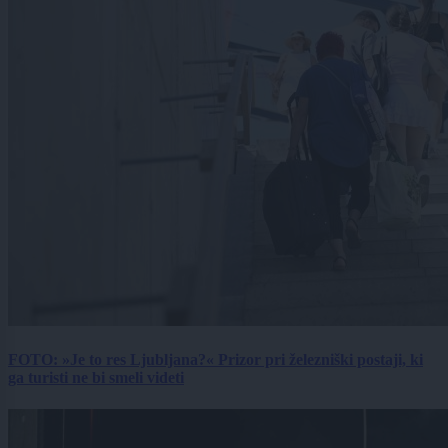
FOTO: »Je to res Ljubljana?« Prizor pri železniški postaji, ki
ga turisti ne bi smeli videti