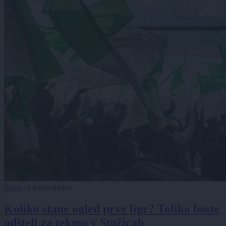
Šport
|
0 komentarjev
Koliko stane ogled prve lige? Toliko boste
odšteli za tekmo v Stožicah