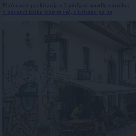
Plačevanje parkiranja v Ljubljani zmedlo voznike:
S kovanci lahko izbereš več, z Urbano pa ne