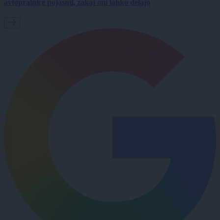
avtopralnice pojasnil, zakaj oni lahko delajo