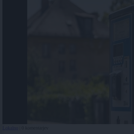
Lokalno
|
0 komentarjev