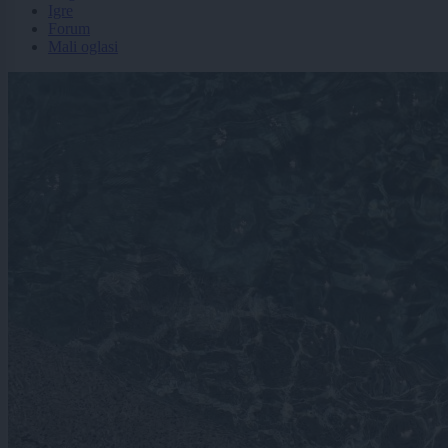
Igre
Forum
Mali oglasi