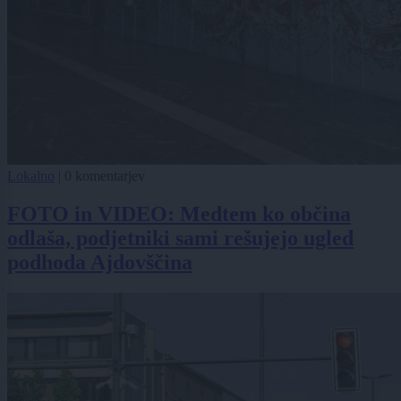
Lokalno
|
0 komentarjev
FOTO in VIDEO: Medtem ko občina
odlaša, podjetniki sami rešujejo ugled
podhoda Ajdovščina