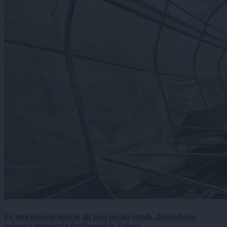
Po uničujočem neurju jih niso pustili samih, dobrodelna
zakonca pomagala družinama iz Zaloga