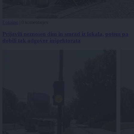
Lokalno
|
0 komentarjev
Prijavili neznosen dim in smrad iz lokala, potem pa
dobili tak odgovor inšpektorata