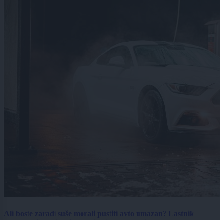
Ali boste zaradi suše morali pustiti avto umazan? Lastnik