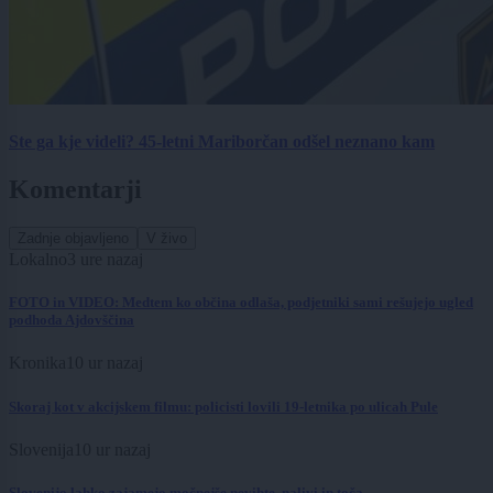
Ste ga kje videli? 45-letni Mariborčan odšel neznano kam
Komentarji
Zadnje objavljeno
V živo
Lokalno
3 ure nazaj
FOTO in VIDEO: Medtem ko občina odlaša, podjetniki sami rešujejo ugled
podhoda Ajdovščina
Kronika
10 ur nazaj
Skoraj kot v akcijskem filmu: policisti lovili 19-letnika po ulicah Pule
Slovenija
10 ur nazaj
Slovenijo lahko zajamejo močnejše nevihte, nalivi in toča