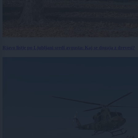
Rjavo listje po Ljubljani sredi avgusta: Kaj se dogaja z drevesi?