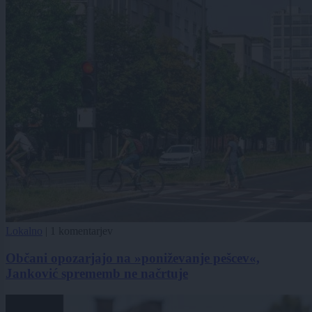
Lokalno
|
1 komentarjev
Občani opozarjajo na »poniževanje pešcev«,
Janković sprememb ne načrtuje