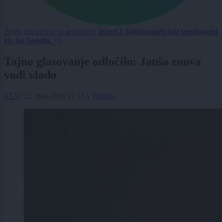
Želite biti vedno na tekočem?
Izberi Ljubljanainfo kot prednostni
vir na Googlu.
Tajno glasovanje odločilo: Janša znova
vodi vlado
STA
|
22. maj 2026 17:17
v
Politika