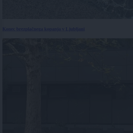
Konec brezplačnega kopanja v Ljubljani