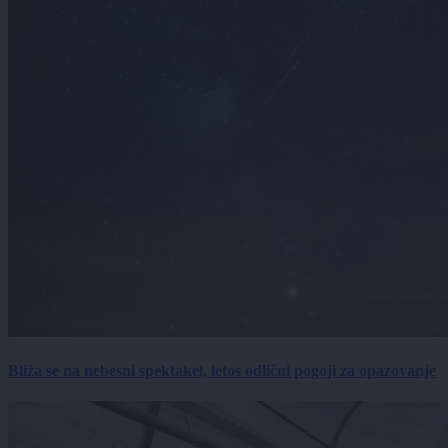
Bliža se na nebesni spektakel, letos odlični pogoji za opazovanje