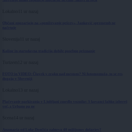
Lokalno
11 ur nazaj
Občani opozarjajo na »poniževanje pešcev«, Janković sprememb ne
načrtuje
Slovenija
11 ur nazaj
Koline in starodavna tradicija dobile posebno priznanje
Turizem
12 ur nazaj
FOTO in VIDEO: Človek v zraku nad mestom? Ni fotomontaža, to se res
dogaja v Sloveniji
Lokalno
13 ur nazaj
Plačevanje parkiranja v Ljubljani zmedlo voznike: S kovanci lahko izbereš
več, z Urbano pa ne
Scena
14 ur nazaj
Anamaria od Luke Dončića zahteva 40 milijonov dolarjev?