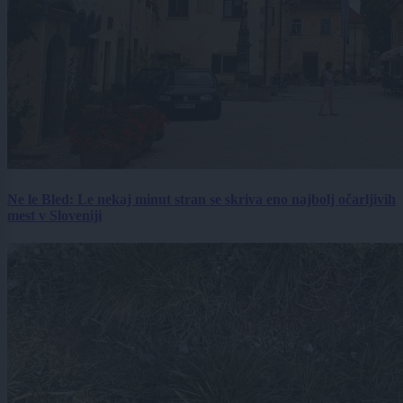
Ne le Bled: Le nekaj minut stran se skriva eno najbolj očarljivih
mest v Sloveniji