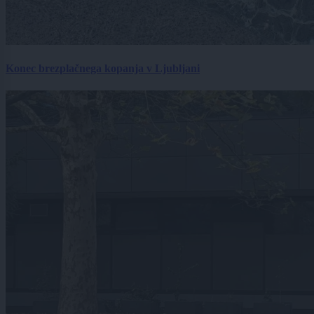
Konec brezplačnega kopanja v Ljubljani