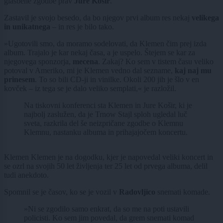
glasbene zgodbe prav
Jure Košir
.
Zastavil je svojo besedo, da bo njegov prvi album res nekaj
velikega
in unikatnega
– in res je bilo tako.
»Ugotovili smo, da moramo sodelovati, da Klemen čim prej izda
album. Trajalo je kar nekaj časa, a je uspelo. Štejem se kar za
njegovega sponzorja,
mecena
. Zakaj? Ko sem v tistem času veliko
potoval v Ameriko, mi je Klemen vedno dal sezname,
kaj naj mu
prinesem
. To so bili CD-ji in vinilke. Okoli 200 jih je šlo v en
kovček – iz tega se je dalo veliko semplati,« je razložil.
Na tiskovni konferenci sta Klemen in Jure Košir, ki je
najbolj zaslužen, da je Trnow Stajl sploh ugledal luč
sveta, razkrila del še neizpričane zgodbe o Klemnu
Klemnu, nastanku albuma in prihajajočem koncertu.
Klemen Klemen je na dogodku, kjer je napovedal veliki koncert in
se ozrl na svojih 50 let življenja ter 25 let od prvega albuma, delil
tudi anekdoto.
Spomnil se je časov, ko se je vozil v
Radovljico
snemati komade.
»Ni se zgodilo samo enkrat, da so me na poti ustavili
policisti. Ko sem jim povedal, da grem snemati komad