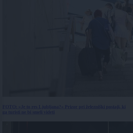
FOTO: »Je to res Ljubljana?« Prizor pri železniški postaji, ki
ga turisti ne bi smeli videti