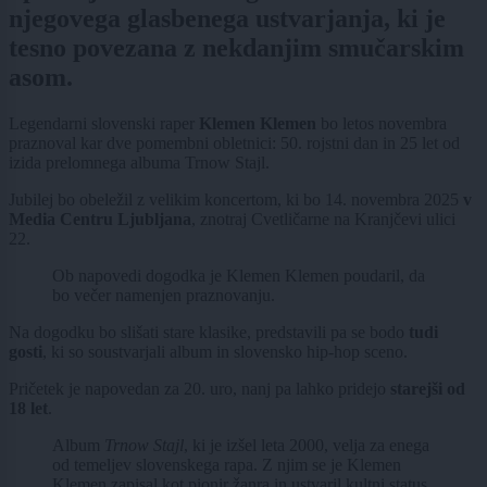
njegovega glasbenega ustvarjanja, ki je
tesno povezana z nekdanjim smučarskim
asom.
Legendarni slovenski raper
Klemen Klemen
bo letos novembra
praznoval kar dve pomembni obletnici: 50. rojstni dan in 25 let od
izida prelomnega albuma Trnow Stajl.
Jubilej bo obeležil z velikim koncertom, ki bo 14. novembra 2025
v
Media Centru Ljubljana
, znotraj Cvetličarne na Kranjčevi ulici
22.
Ob napovedi dogodka je Klemen Klemen poudaril, da
bo večer namenjen praznovanju.
Na dogodku bo slišati stare klasike, predstavili pa se bodo
tudi
gosti
, ki so soustvarjali album in slovensko hip-hop sceno.
Pričetek je napovedan za 20. uro, nanj pa lahko pridejo
starejši od
18 let
.
Album
Trnow Stajl
, ki je izšel leta 2000, velja za enega
od temeljev slovenskega rapa. Z njim se je Klemen
Klemen zapisal kot pionir žanra in ustvaril kultni status,