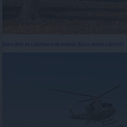
Rjavo listje po Ljubljani sredi avgusta: Kaj se dogaja z drevesi?