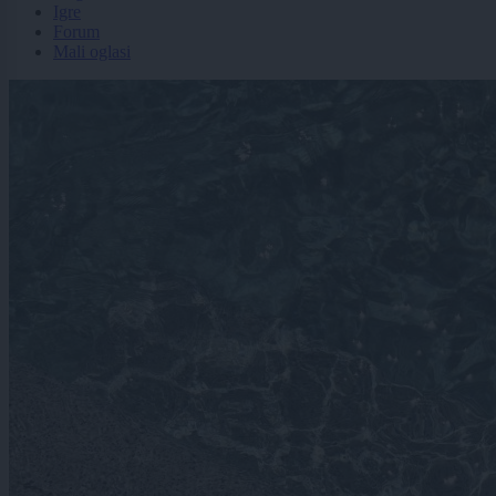
Igre
Forum
Mali oglasi