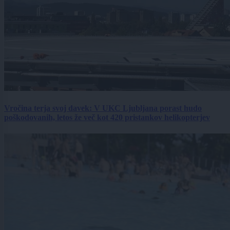
Vročina terja svoj davek: V UKC Ljubljana porast hudo
poškodovanih, letos že več kot 420 pristankov helikopterjev