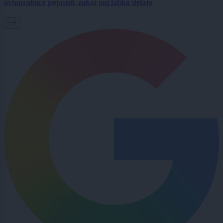
avtopralnice pojasnil, zakaj oni lahko delajo