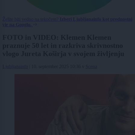
Želite biti vedno na tekočem?
Izberi Ljubljanainfo kot prednostni
vir na Googlu.
FOTO in VIDEO: Klemen Klemen
praznuje 50 let in razkriva skrivnostno
vlogo Jureta Koširja v svojem življenju
Ljubljanainfo
|
10. september 2025 10:36
v
Scena