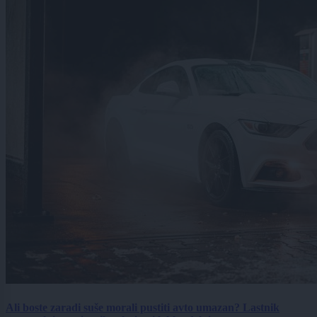
Ali boste zaradi suše morali pustiti avto umazan? Lastnik