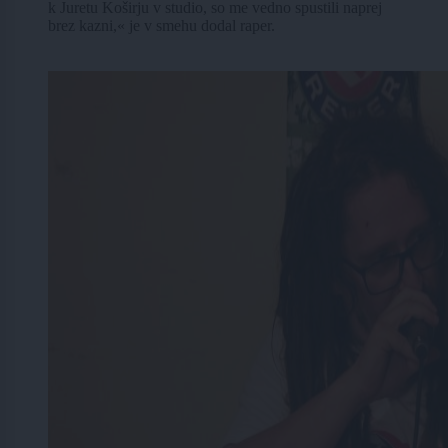
k Juretu Koširju v studio, so me vedno spustili naprej
brez kazni,« je v smehu dodal raper.