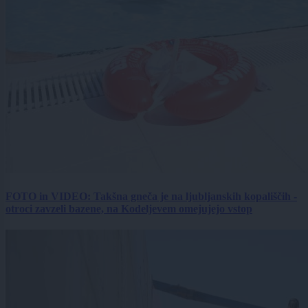
FOTO in VIDEO: Takšna gneča je na ljubljanskih kopališčih -
otroci zavzeli bazene, na Kodeljevem omejujejo vstop