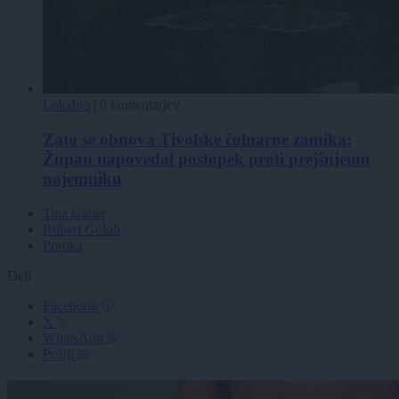
Lokalno
|
0 komentarjev
Zato se obnova Tivolske čolnarne zamika:
Župan napovedal postopek proti prejšnjemu
najemniku
Tina Gaber
Robert Golob
Poroka
Deli
Facebook
X
WhatsApp
Pošlji