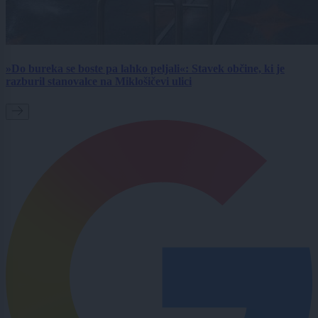
»Do bureka se boste pa lahko peljali«: Stavek občine, ki je
razburil stanovalce na Miklošičevi ulici