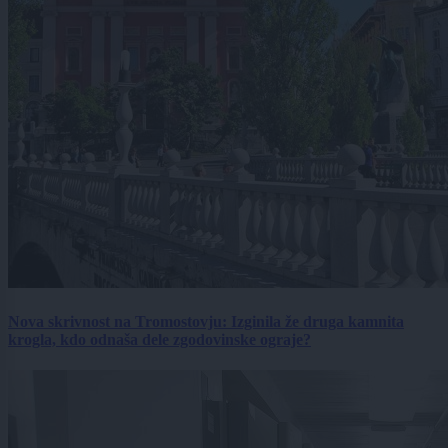
Nova skrivnost na Tromostovju: Izginila že druga kamnita
krogla, kdo odnaša dele zgodovinske ograje?