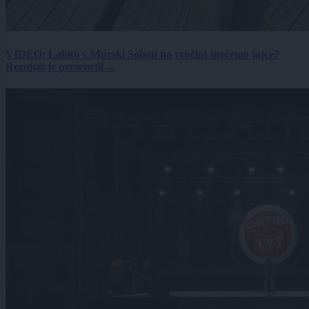
VIDEO: Lahko v Murski Soboti na vročini spečemo jajce?
Rezultat je presenetil ...