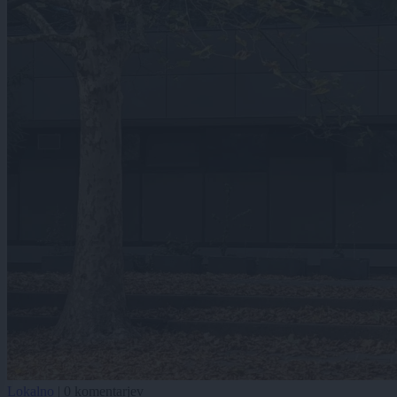
Lokalno
|
0 komentarjev