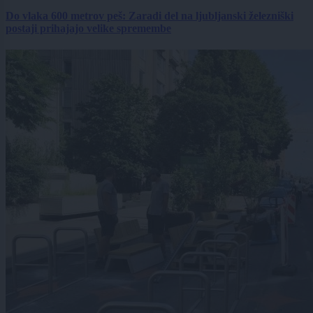
Do vlaka 600 metrov peš: Zaradi del na ljubljanski železniški
postaji prihajajo velike spremembe