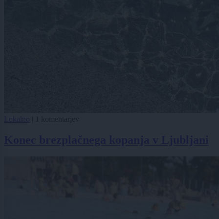
Lokalno
|
1 komentarjev
Konec brezplačnega kopanja v Ljubljani