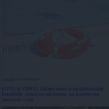
Lokalno
|
0 komentarjev
FOTO in VIDEO: Takšna gneča je na ljubljanskih
kopališčih - otroci zavzeli bazene, na Kodeljevem
omejujejo vstop