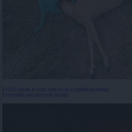
FOTO: Iskala je vodo, nato pa se je zgodila tragedija?
Fotografije srne pretresle številne