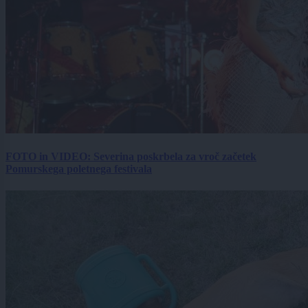
FOTO in VIDEO: Severina poskrbela za vroč začetek
Pomurskega poletnega festivala