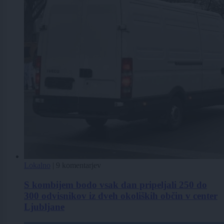
Lokalno
|
9 komentarjev
S kombijem bodo vsak dan pripeljali 250 do
300 odvisnikov iz dveh okoliških občin v center
Ljubljane