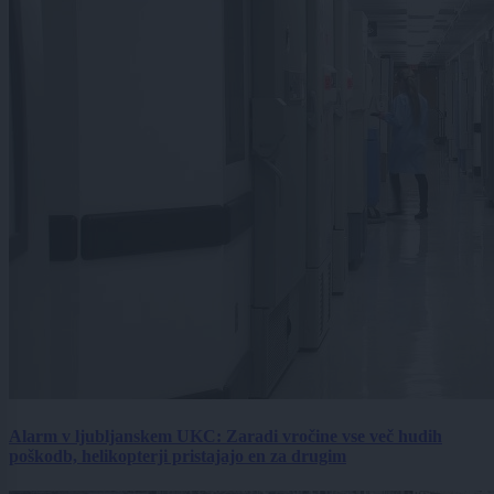
Alarm v ljubljanskem UKC: Zaradi vročine vse več hudih
poškodb, helikopterji pristajajo en za drugim