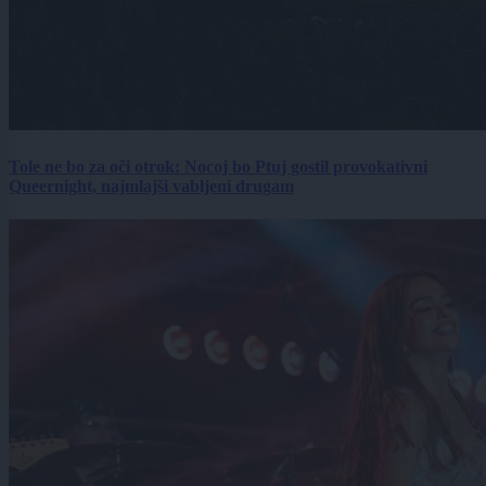
Tole ne bo za oči otrok: Nocoj bo Ptuj gostil provokativni
Queernight, najmlajši vabljeni drugam