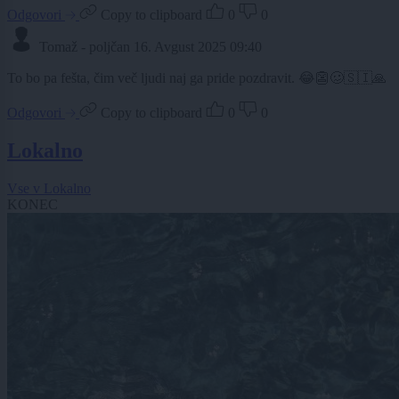
Odgovori
Copy to clipboard
0
0
Tomaž - poljčan
16. Avgust 2025 09:40
To bo pa fešta, čim več ljudi naj ga pride pozdravit. 😂👺🥴🇸🇮🙏
Odgovori
Copy to clipboard
0
0
Lokalno
Vse v Lokalno
KONEC