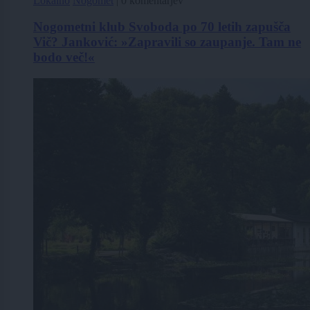
Lokalno
Nogomet
|
0 komentarjev
Nogometni klub Svoboda po 70 letih zapušča
Vič? Janković: »Zapravili so zaupanje. Tam ne
bodo več!«