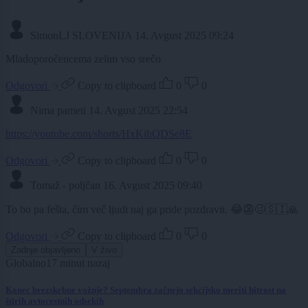
SimonLJ SLOVENIJA
14. Avgust 2025 09:24
Mladoporočencema zelim vso srečo
Odgovori
Copy to clipboard
0
0
Nima pameti
14. Avgust 2025 22:54
https://youtube.com/shorts/HxKihQDSe8E
Odgovori
Copy to clipboard
0
0
Tomaž - poljčan
16. Avgust 2025 09:40
To bo pa fešta, čim več ljudi naj ga pride pozdravit. 😂👺🥴🇸🇮🙏
Odgovori
Copy to clipboard
0
0
Zadnje objavljeno
V živo
Globalno
17 minut nazaj
Konec brezskrbne vožnje? Septembra začnejo sekcijsko meriti hitrost na
štirih avtocestnih odsekih