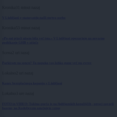
Kronika
31 minut nazaj
V Ljubljani v stanovanju našli mrtvo osebo
Kronika
53 minut nazaj
»Po eni pijači nisem bila več ista.« V Ljubljani opozarjajo na nevarno
podtikanje GHB v pijače
Scena
2 uri nazaj
Parkirate na soncu? Ta napaka vas lahko stane več sto evrov
Lokalno
2 uri nazaj
Konec brezplačnega kopanja v Ljubljani
Lokalno
3 ure nazaj
FOTO in VIDEO: Takšna gneča je na ljubljanskih kopališčih - otroci zavzeli
bazene, na Kodeljevem omejujejo vstop