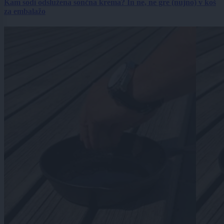
Kam sodi odslužena sončna krema? In ne, ne gre (nujno) v koš
za embalažo