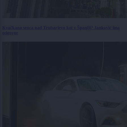
Kvačkana senca nad Trubarjevo kot v Španiji? Janković ima
odgovor