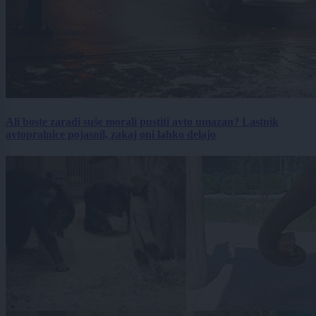
Ali boste zaradi suše morali pustiti avto umazan? Lastnik
avtopralnice pojasnil, zakaj oni lahko delajo