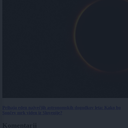
Prihaja eden največjih astronomskih dogodkov leta: Kako bo
Sončev mrk viden iz Slovenije?
Komentarji