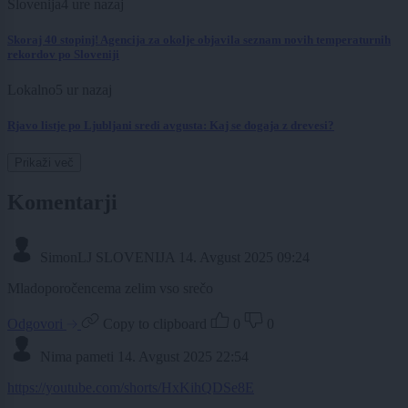
Slovenija
4 ure nazaj
Skoraj 40 stopinj! Agencija za okolje objavila seznam novih temperaturnih
rekordov po Sloveniji
Lokalno
5 ur nazaj
Rjavo listje po Ljubljani sredi avgusta: Kaj se dogaja z drevesi?
Prikaži več
Komentarji
SimonLJ SLOVENIJA
14. Avgust 2025 09:24
Mladoporočencema zelim vso srečo
Odgovori
Copy to clipboard
0
0
Nima pameti
14. Avgust 2025 22:54
https://youtube.com/shorts/HxKihQDSe8E