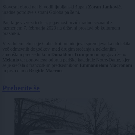
Slovesni obred naj bi vodil ljubljanski župan
Zoran Janković
,
uradne potrditve s strani Goloba pa še ni.
Par, ki je v zvezi tri leta, je javnost prvič uradno seznanil z
razmerjem 7. februarja 2023 na državni proslavi ob kulturnem
prazniku.
V zadnjem letu se je Gaber kot premierjeva spremljevalka udeležila
več odmevnih dogodkov, med drugim srečanja z nekdanjim
ameriškim predsednikom
Donaldom Trumpom
in njegovo ženo
Melanio
ter ponovnega odprtja pariške katedrale Notre-Dame, kjer
se je srečala s francoskim predsednikom
Emmanuelom Macronom
in prvo damo
Brigitte Macron
.
Preberite še