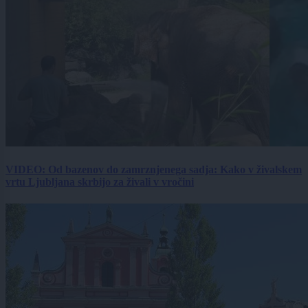
VIDEO: Od bazenov do zamrznjenega sadja: Kako v živalskem
vrtu Ljubljana skrbijo za živali v vročini