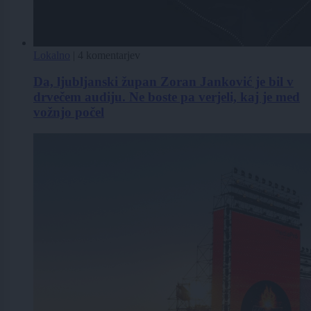
Lokalno
|
4 komentarjev
Da, ljubljanski župan Zoran Janković je bil v
drvečem audiju. Ne boste pa verjeli, kaj je med
vožnjo počel