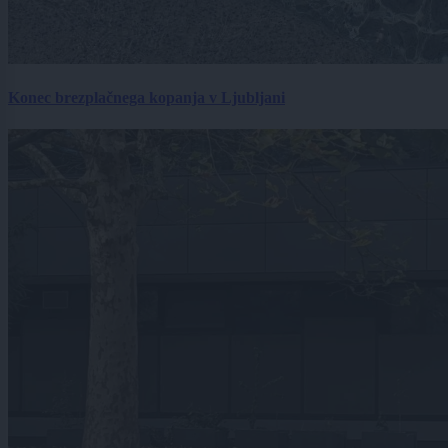
Konec brezplačnega kopanja v Ljubljani