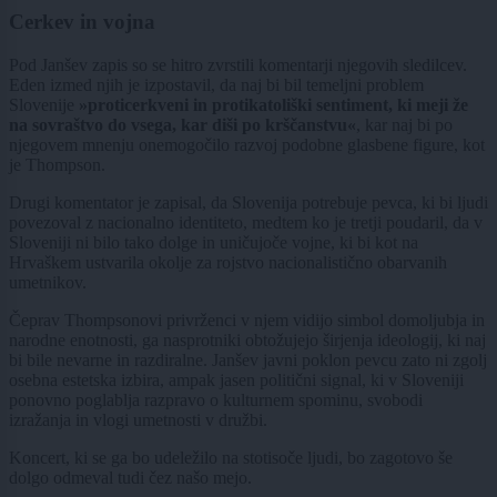
Cerkev in vojna
Pod Janšev zapis so se hitro zvrstili komentarji njegovih sledilcev.
Eden izmed njih je izpostavil, da naj bi bil temeljni problem
Slovenije
»proticerkveni in protikatoliški sentiment, ki meji že
na sovraštvo do vsega, kar diši po krščanstvu«
, kar naj bi po
njegovem mnenju onemogočilo razvoj podobne glasbene figure, kot
je Thompson.
Drugi komentator je zapisal, da Slovenija potrebuje pevca, ki bi ljudi
povezoval z nacionalno identiteto, medtem ko je tretji poudaril, da v
Sloveniji ni bilo tako dolge in uničujoče vojne, ki bi kot na
Hrvaškem ustvarila okolje za rojstvo nacionalistično obarvanih
umetnikov.
Čeprav Thompsonovi privrženci v njem vidijo simbol domoljubja in
narodne enotnosti, ga nasprotniki obtožujejo širjenja ideologij, ki naj
bi bile nevarne in razdiralne. Janšev javni poklon pevcu zato ni zgolj
osebna estetska izbira, ampak jasen politični signal, ki v Sloveniji
ponovno poglablja razpravo o kulturnem spominu, svobodi
izražanja in vlogi umetnosti v družbi.
Koncert, ki se ga bo udeležilo na stotisoče ljudi, bo zagotovo še
dolgo odmeval tudi čez našo mejo.