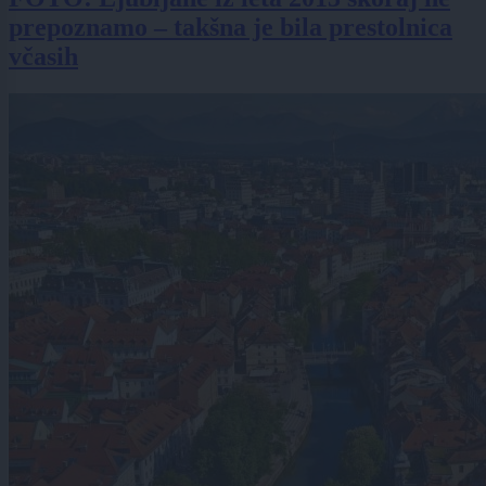
prepoznamo – takšna je bila prestolnica
včasih