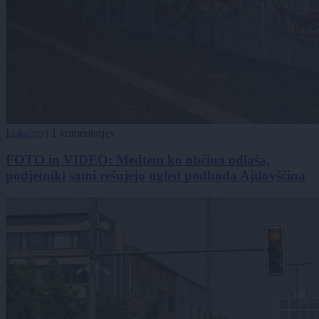
Lokalno
|
1 komentarjev
FOTO in VIDEO: Medtem ko občina odlaša,
podjetniki sami rešujejo ugled podhoda Ajdovščina