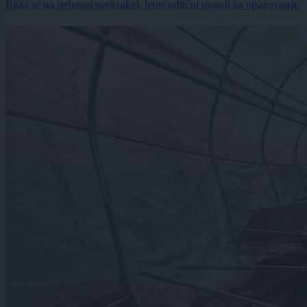
Bliža se na nebesni spektakel, letos odlični pogoji za opazovanje