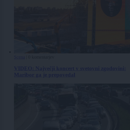
Scena
|
0 komentarjev
VIDEO: Največji koncert v svetovni zgodovini:
Maribor ga je prepovedal