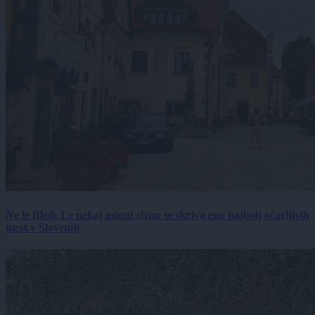
Ne le Bled: Le nekaj minut stran se skriva eno najbolj očarljivih
mest v Sloveniji