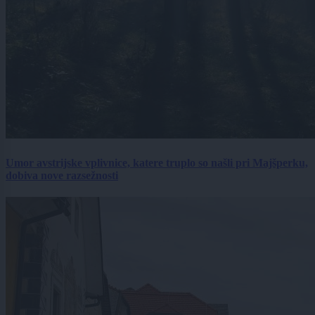
Umor avstrijske vplivnice, katere truplo so našli pri Majšperku,
dobiva nove razsežnosti