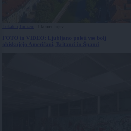
Lokalno
Turizem
|
1 komentarjev
FOTO in VIDEO: Ljubljano poleti vse bolj
obiskujejo Američani, Britanci in Španci