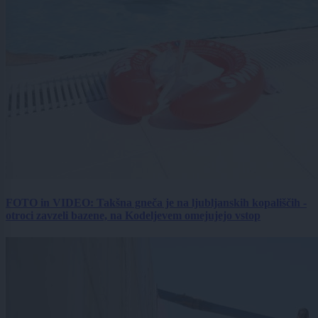
FOTO in VIDEO: Takšna gneča je na ljubljanskih kopališčih -
otroci zavzeli bazene, na Kodeljevem omejujejo vstop