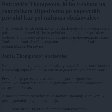
Perkovića Thompsona, ki bo v soboto na
zagrebškem Hipodromu po napovedih
privabil kar pol milijona obiskovalcev.
V teh zadnjih vročih dneh, ko zagrebški dogodek znova odpira stare
polemike o meji med glasbo in politično simboliko, je v pričakovano
podporo Thompsonu javno stopil
vodja slovenske opozicije Janez
Janša
, ki je zapisal: »Slovenija nima nikogar, ki bi imel talent in
pogum
Marka Perkovića
.«
Janša, Thompsonov oboževalec
Nekdanji premier je že v preteklosti zagovarjal Thompsonov koncert
v Sloveniji, kljub temu da so oblasti dogodek večkrat prepovedale.
Pevcu očitajo povezave z ustaštvom in sporno zgodovinsko
simboliko, zaradi česar so bili njegovi nastopi prepovedani v več
evropskih državah.
A Janša se prepovedi koncerta v Mariboru spominja s stavkom, ki
precej spreminja pogled na situacijo:
»Fašisti so tisti, ki so mu prepovedali koncert v