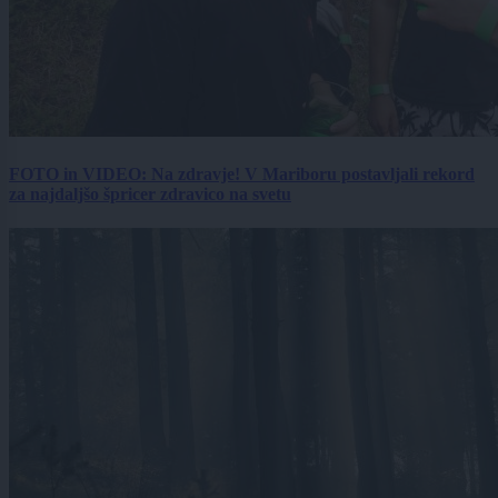
FOTO in VIDEO: Na zdravje! V Mariboru postavljali rekord
za najdaljšo špricer zdravico na svetu