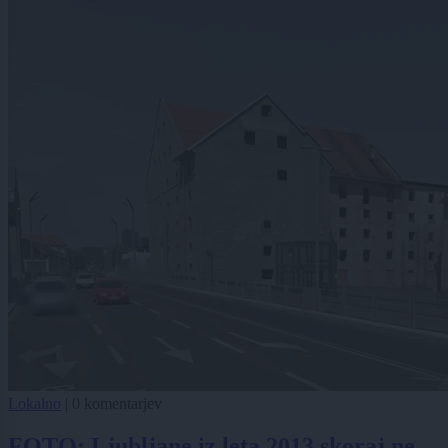
Lokalno
|
0 komentarjev
FOTO: Ljubljane iz leta 2013 skoraj ne