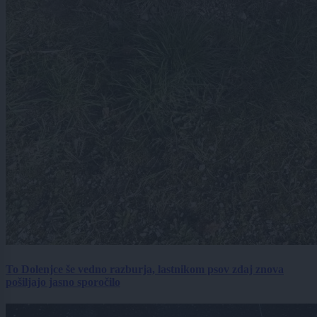
To Dolenjce še vedno razburja, lastnikom psov zdaj znova
pošiljajo jasno sporočilo