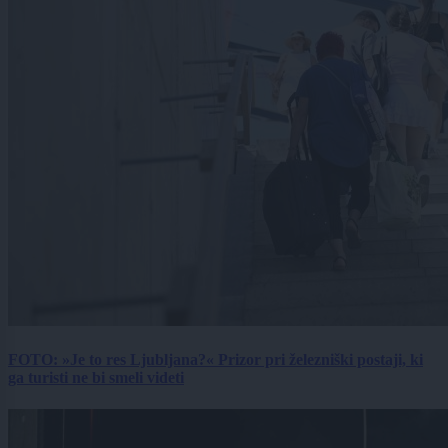
FOTO: »Je to res Ljubljana?« Prizor pri železniški postaji, ki
ga turisti ne bi smeli videti