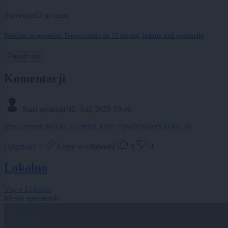
Slovenija
13 ur nazaj
Vročina ne popušča: Temperature do 35 stopinj, izdano tudi opozorilo
Prikaži več
Komentarji
Stari prijatelji
02. Julij 2025 19:46
https://youtu.be/Od_51cmivCk?si=TpodNNahzYD2cG5b
Odgovori
Copy to clipboard
0
0
Lokalno
Vse v Lokalno
Mesto sprememb