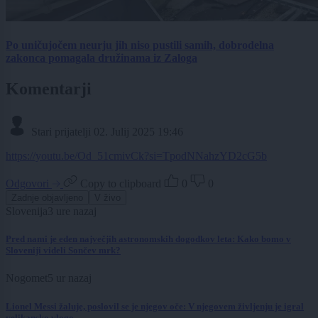
Po uničujočem neurju jih niso pustili samih, dobrodelna
zakonca pomagala družinama iz Zaloga
Komentarji
Stari prijatelji
02. Julij 2025 19:46
https://youtu.be/Od_51cmivCk?si=TpodNNahzYD2cG5b
Odgovori
Copy to clipboard
0
0
Zadnje objavljeno
V živo
Slovenija
3 ure nazaj
Pred nami je eden največjih astronomskih dogodkov leta: Kako bomo v
Sloveniji videli Sončev mrk?
Nogomet
5 ur nazaj
Lionel Messi žaluje, poslovil se je njegov oče: V njegovem življenju je igral
velikansko vlogo