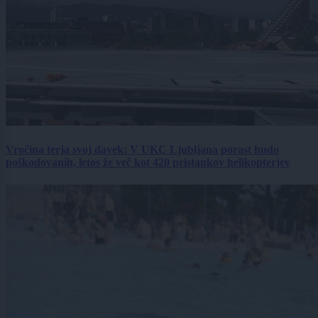
Vročina terja svoj davek: V UKC Ljubljana porast hudo
poškodovanih, letos že več kot 420 pristankov helikopterjev