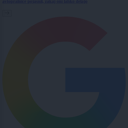
avtopralnice pojasnil, zakaj oni lahko delajo