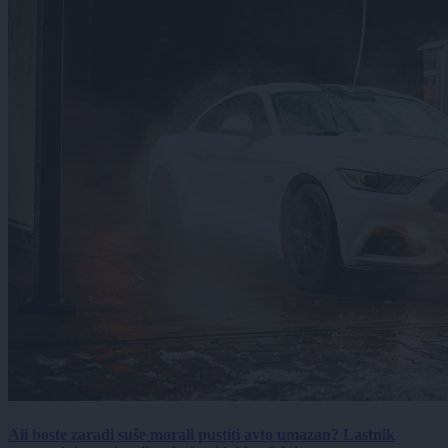
Ali boste zaradi suše morali pustiti avto umazan? Lastnik