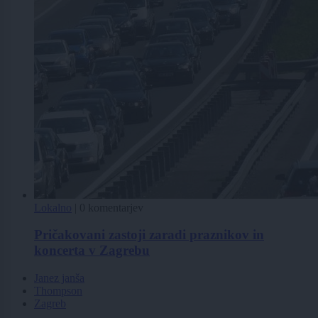
Lokalno
|
0 komentarjev
Pričakovani zastoji zaradi praznikov in
koncerta v Zagrebu
Janez janša
Thompson
Zagreb