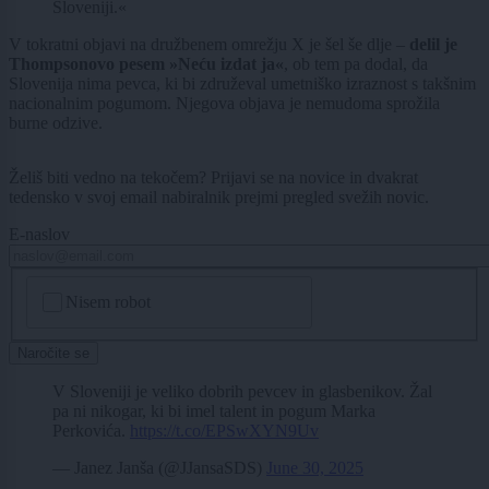
Sloveniji.«
V tokratni objavi na družbenem omrežju X je šel še dlje –
delil je
Thompsonovo pesem »Neću izdat ja«
, ob tem pa dodal, da
Slovenija nima pevca, ki bi združeval umetniško izraznost s takšnim
nacionalnim pogumom. Njegova objava je nemudoma sprožila
burne odzive.
Želiš biti vedno na tekočem? Prijavi se na novice in dvakrat
tedensko v svoj email nabiralnik prejmi pregled svežih novic.
E-naslov
CAPTCHA
Nisem robot
Naročite se
V Sloveniji je veliko dobrih pevcev in glasbenikov. Žal
pa ni nikogar, ki bi imel talent in pogum Marka
Perkovića.
https://t.co/EPSwXYN9Uv
— Janez Janša (@JJansaSDS)
June 30, 2025