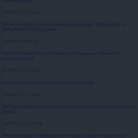
Globalno
8 ur nazaj
Nimate vozniškega izpita, pa vseeno sedete za volan? Na Hrvaškem vas
lahko doleti 2.650 evrov kazni
Lokalno
9 ur nazaj
FOTO: Ljubljane iz leta 2013 skoraj ne prepoznamo – takšna je bila
prestolnica včasih
Kronika
11 ur nazaj
Trčenje potniškega in tovornega vlaka na Hrvaškem
Lokalno
12 ur nazaj
FOTO in VIDEO: Ljubljano poleti vse bolj obiskujejo Američani, Britanci in
Španci
Globalno
12 ur nazaj
Huda vročina na Hrvaškem, nevaren vročinski val bo vztrajal do srede