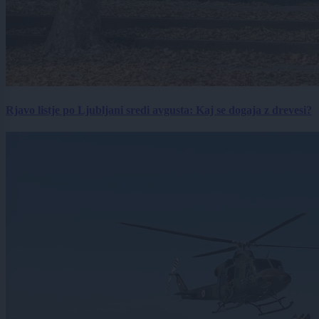
Rjavo listje po Ljubljani sredi avgusta: Kaj se dogaja z drevesi?