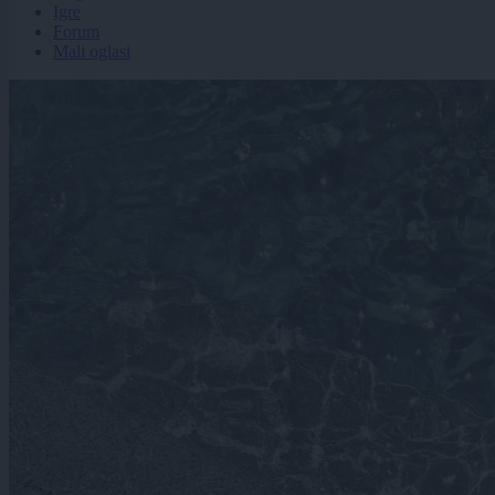
Igre
Forum
Mali oglasi