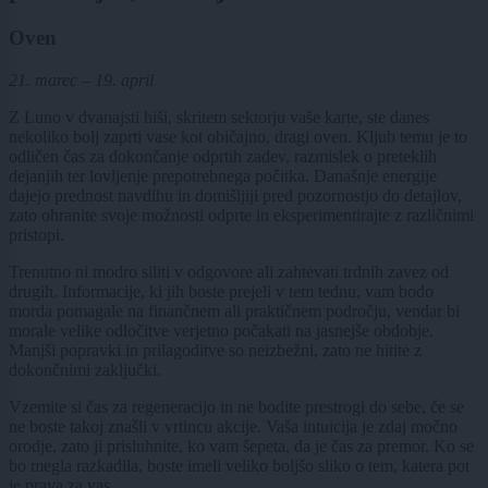
Oven
21. marec – 19. april
Z Luno v dvanajsti hiši, skritem sektorju vaše karte, ste danes
nekoliko bolj zaprti vase kot običajno, dragi oven. Kljub temu je to
odličen čas za dokončanje odprtih zadev, razmislek o preteklih
dejanjih ter lovljenje prepotrebnega počitka. Današnje energije
dajejo prednost navdihu in domišljiji pred pozornostjo do detajlov,
zato ohranite svoje možnosti odprte in eksperimentirajte z različnimi
pristopi.
Trenutno ni modro siliti v odgovore ali zahtevati trdnih zavez od
drugih. Informacije, ki jih boste prejeli v tem tednu, vam bodo
morda pomagale na finančnem ali praktičnem področju, vendar bi
morale velike odločitve verjetno počakati na jasnejše obdobje.
Manjši popravki in prilagoditve so neizbežni, zato ne hitite z
dokončnimi zaključki.
Vzemite si čas za regeneracijo in ne bodite prestrogi do sebe, če se
ne boste takoj znašli v vrtincu akcije. Vaša intuicija je zdaj močno
orodje, zato ji prisluhnite, ko vam šepeta, da je čas za premor. Ko se
bo megla razkadila, boste imeli veliko boljšo sliko o tem, katera pot
je prava za vas.