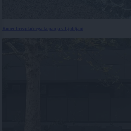
Konec brezplačnega kopanja v Ljubljani