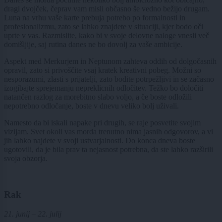
dragi dvojček, čeprav vam misli občasno še vedno bežijo drugam.
Luna na vrhu vaše karte prebuja potrebo po formalnosti in
profesionalizmu, zato se lahko znajdete v situaciji, kjer bodo oči
uprte v vas. Razmislite, kako bi v svoje delovne naloge vnesli več
domišljije, saj rutina danes ne bo dovolj za vaše ambicije.
Aspekt med Merkurjem in Neptunom zahteva oddih od dolgočasnih
opravil, zato si privoščite vsaj kratek kreativni pobeg. Možni so
nesporazumi, zlasti s prijatelji, zato bodite potrpežljivi in se začasno
izogibajte sprejemanju nepreklicnih odločitev. Težko bo določiti
natančen razlog za morebitno slabo voljo, a če boste odložili
nepotrebno odločanje, boste v dnevu veliko bolj uživali.
Namesto da bi iskali napake pri drugih, se raje posvetite svojim
vizijam. Svet okoli vas morda trenutno nima jasnih odgovorov, a vi
jih lahko najdete v svoji ustvarjalnosti. Do konca dneva boste
ugotovili, da je bila prav ta nejasnost potrebna, da ste lahko razširili
svoja obzorja.
Rak
21. junij – 22. julij