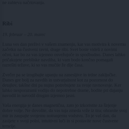
ne zahteva načrtovanja.
Ribi
19. februar – 20. marec
Luna ves dan preživi v vašem znamenju, kar vas motivira k novemu
začetku na čustveni ravni, drage ribi. Svet boste videli z novimi
očmi, kar bo za vas izjemno osvežujoče in spodbudno. Danes lahko
pričakujete prebliske navdiha, ki vam bodo končno pomagali
razrešiti težave, ki so vas mučile že dlje časa.
Zvečer pa se izogibajte upanju na zanesljive in trdne zaključke.
Danes gre bolj za navdih in ustvarjalnost kot za pozornost do
detajlov, takšne dni pa nujno potrebujete za svoje ravnovesje. Ker
lahko nesporazumi vodijo do nepotrebne drame, bodite pri dajanju
navodil in navodil drugim izjemno jasni.
Vaša energija je danes magnetična, zato jo izkoristite za širjenje
dobre volje. Ne dovolite, da vas tuja zmeda vrže iz tira; ohranite svoj
mir in zaupajte svojemu notranjemu vodstvu. To je vaš dan, da
zasijete v svoji polni, intuitivni luči in si postavite nove čustvene
temelje.