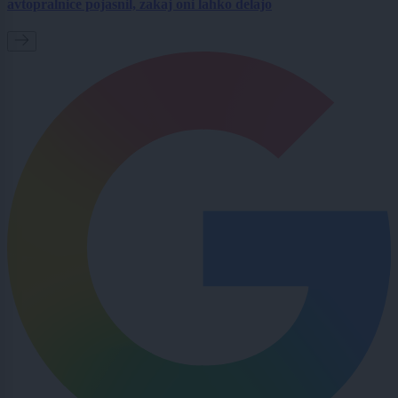
avtopralnice pojasnil, zakaj oni lahko delajo