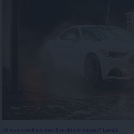
Ali boste zaradi suše morali pustiti avto umazan? Lastnik