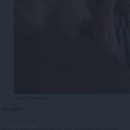
Slika je simbolična.
Dvojčka
21. maj – 20. junij
Danes se morda počutite nekoliko bolj ambiciozno kot običajno,