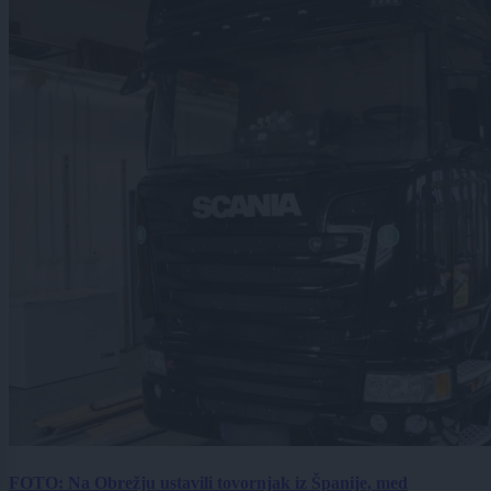
FOTO: Na Obrežju ustavili tovornjak iz Španije, med