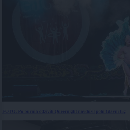
FOTO: Po burnih odzivih Queernight navdušil poln Glavni trg