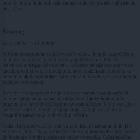
notranje mirni, bodo tudi vaše zunanje ambicije postale bolj jasne in
dosegljive.
Kozorog
22. december – 19. januar
Splošno kooperativno vzdušje vam bo danes dvignilo razpoloženje
in povečalo vašo željo po druženju, dragi kozorog. Prijetne
izmenjave mnenj so zelo verjetne, in čeprav današnje energije niso
izrazito produktivne, je kratek premor od analiziranja ravno to, kar
trenutno najbolj potrebujete. Sprostite se in dovolite, da vas pogovor
popelje v nove smeri.
Kasneje se lahko pojavi tendenca k napačnemu razumevanju ali
hitremu sprejemanju napačnih zaključkov. Ljudje bodo morda
prijazni, a se ne bodo želeli trdno zavezati ničemur, kar bi vas lahko
malce razjezilo. Če boste znali ohraniti stvari odprte, se boste
izognili frustracijam in v dnevu bolj uživali.
Teden, ki je pred vami, je odličen za beleženje ustvarjalnih idej in
informacij, ki prihajajo k vam. Ne hitite z njihovo realizacijo, temveč
jih le zbirajte kot dragocene kamenčke v mozaiku. Vaša praktična