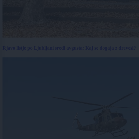
Rjavo listje po Ljubljani sredi avgusta: Kaj se dogaja z drevesi?