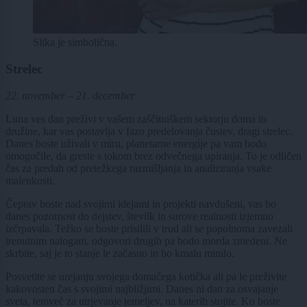
Slika je simbolična.
Strelec
22. november – 21. december
Luna ves dan preživi v vašem zaščitniškem sektorju doma in
družine, kar vas postavlja v fazo predelovanja čustev, dragi strelec.
Danes boste uživali v miru, planetarne energije pa vam bodo
omogočile, da greste s tokom brez odvečnega upiranja. To je odličen
čas za predah od pretežkega razmišljanja in analiziranja vsake
malenkosti.
Čeprav boste nad svojimi idejami in projekti navdušeni, vas bo
danes pozornost do dejstev, številk in surove realnosti izjemno
izčrpavala. Težko se boste prisilili v trud ali se popolnoma zavezali
trenutnim nalogam, odgovori drugih pa bodo morda zmedeni. Ne
skrbite, saj je to stanje le začasno in bo kmalu minilo.
Posvetite se urejanju svojega domačega kotička ali pa le preživite
kakovosten čas s svojimi najbližjimi. Danes ni dan za osvajanje
sveta, temveč za utrjevanje temeljev, na katerih stojite. Ko boste