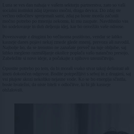
Luna se ves dan nahaja v vašem sektorju partnerstva, zato so vaši
socialni instinkti zdaj izjemno močni, draga devica. Do zdaj ste
večino odločitev sprejemali sami, zdaj pa boste morda začutili
močno potrebo po mnenju nekomu, ki mu zaupate. Navdihnilo vas
bo sodelovanje in duh deljenja idej, kar bo osvežilo vaše odnose.
Povezovanje z drugimi bo večinoma pozitivno, vendar se lahko
kasneje danes pojavi nekaj zmede glede mnenj, prevoza ali navodil.
Najbolje bo, da se trenutno ne zanašate preveč na tuje obljube, saj
lahko megleno razmišljanje okolice poplača vašo natančno presojo.
Zabeležite si nove ideje, a počakajte z njihovo uresničitvijo.
Opustite potrebo po tem, da bi morali vsako stvar takoj definirati ali
imeti dokončen odgovor. Bodite potrpežljivi s seboj in z drugimi, saj
vsi plujete skozi nekoliko nejasne vode. Ko se bo energija sčistila,
boste hvaležni, da niste hiteli v odločitve, ki bi jih kasneje
obžalovali.