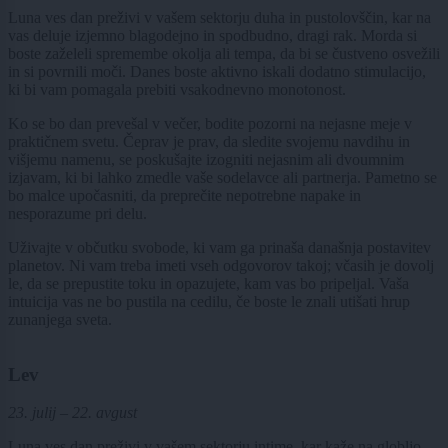
Luna ves dan preživi v vašem sektorju duha in pustolovščin, kar na
vas deluje izjemno blagodejno in spodbudno, dragi rak. Morda si
boste zaželeli spremembe okolja ali tempa, da bi se čustveno osvežili
in si povrnili moči. Danes boste aktivno iskali dodatno stimulacijo,
ki bi vam pomagala prebiti vsakodnevno monotonost.
Ko se bo dan prevešal v večer, bodite pozorni na nejasne meje v
praktičnem svetu. Čeprav je prav, da sledite svojemu navdihu in
višjemu namenu, se poskušajte izogniti nejasnim ali dvoumnim
izjavam, ki bi lahko zmedle vaše sodelavce ali partnerja. Pametno se
bo malce upočasniti, da preprečite nepotrebne napake in
nesporazume pri delu.
Uživajte v občutku svobode, ki vam ga prinaša današnja postavitev
planetov. Ni vam treba imeti vseh odgovorov takoj; včasih je dovolj
le, da se prepustite toku in opazujete, kam vas bo pripeljal. Vaša
intuicija vas ne bo pustila na cedilu, če boste le znali utišati hrup
zunanjega sveta.
Lev
23. julij – 22. avgust
Luna ves dan preživi v vašem sektorju intime, kar kaže na globljo