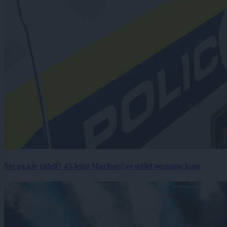
Ste ga kje videli? 45-letni Mariborčan odšel neznano kam