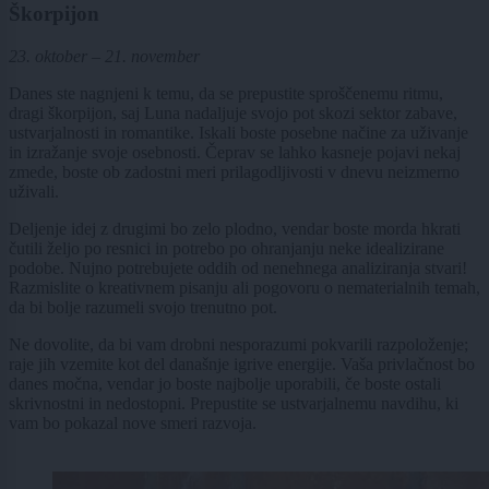
Škorpijon
23. oktober – 21. november
Danes ste nagnjeni k temu, da se prepustite sproščenemu ritmu,
dragi škorpijon, saj Luna nadaljuje svojo pot skozi sektor zabave,
ustvarjalnosti in romantike. Iskali boste posebne načine za uživanje
in izražanje svoje osebnosti. Čeprav se lahko kasneje pojavi nekaj
zmede, boste ob zadostni meri prilagodljivosti v dnevu neizmerno
uživali.
Deljenje idej z drugimi bo zelo plodno, vendar boste morda hkrati
čutili željo po resnici in potrebo po ohranjanju neke idealizirane
podobe. Nujno potrebujete oddih od nenehnega analiziranja stvari!
Razmislite o kreativnem pisanju ali pogovoru o nematerialnih temah,
da bi bolje razumeli svojo trenutno pot.
Ne dovolite, da bi vam drobni nesporazumi pokvarili razpoloženje;
raje jih vzemite kot del današnje igrive energije. Vaša privlačnost bo
danes močna, vendar jo boste najbolje uporabili, če boste ostali
skrivnostni in nedostopni. Prepustite se ustvarjalnemu navdihu, ki
vam bo pokazal nove smeri razvoja.