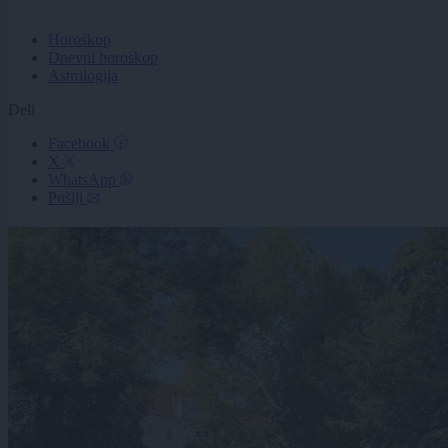
Horoskop
Dnevni horoskop
Astrologija
Deli
Facebook
X
WhatsApp
Pošlji