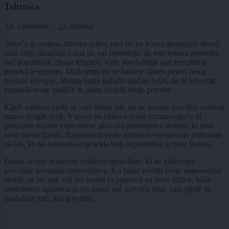
Tehtnica
23. september – 22. oktober
Tekoča in urejena dnevna rutina vam bo na koncu pomagala doseči
vaše cilje, današnja Luna pa vas opominja, da tem temam posvetite
več pozornosti, draga tehtnica. Vaše navdušenje nad trenutnimi
projekti je opazno, kljub temu da se kasneje danes pojavi nekaj
nejasne energije. Morda boste začutili močno željo, da bi nekomu
pojasnili svoje stališče in jasno izrazili svoje potrebe.
Kljub vašemu trudu se vam lahko zdi, da ne morete pravilno razbrati
namer drugih ljudi. Vseeno pa lahko s svojo razumevajočo in
prodorno naravo vzpostavite globoko povezavo z nekom, ki ceni
vašo pronicljivost. Najpomembnejše razprave vseeno raje prihranite
za čas, ko bo komunikacija tekla bolj neposredno in brez šumov.
Danes se raje posvetite drobnim opravilom, ki ne zahtevajo
prevelike mentalne obremenitve. Ko boste uredili svoje neposredno
okolje, se bo tudi vaš um umiril in pripravil na nove izzive. Vaša
sposobnost opazovanja bo danes vaš največji adut, zato glejte in
poslušajte več, kot govorite.