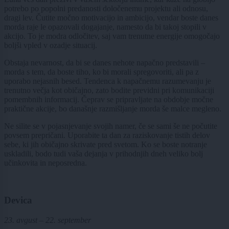
potrebo po popolni predanosti določenemu projektu ali odnosu,
dragi lev. Čutite močno motivacijo in ambicijo, vendar boste danes
morda raje le opazovali dogajanje, namesto da bi takoj stopili v
akcijo. To je modra odločitev, saj vam trenutne energije omogočajo
boljši vpled v ozadje situacij.
Obstaja nevarnost, da bi se danes nehote napačno predstavili –
morda s tem, da boste tiho, ko bi morali spregovoriti, ali pa z
uporabo nejasnih besed. Tendenca k napačnemu razumevanju je
trenutno večja kot običajno, zato bodite previdni pri komunikaciji
pomembnih informacij. Čeprav se pripravljate na obdobje močne
praktične akcije, bo današnje razmišljanje morda še malce megleno.
Ne silite se v pojasnjevanje svojih namer, če se sami še ne počutite
povsem prepričani. Uporabite ta dan za raziskovanje tistih delov
sebe, ki jih običajno skrivate pred svetom. Ko se boste notranje
uskladili, bodo tudi vaša dejanja v prihodnjih dneh veliko bolj
učinkovita in neposredna.
Devica
23. avgust – 22. september