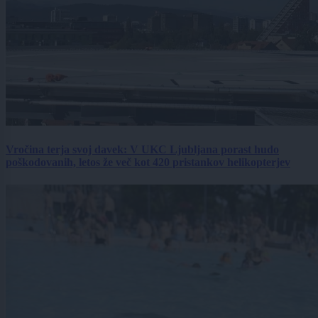
Vročina terja svoj davek: V UKC Ljubljana porast hudo
poškodovanih, letos že več kot 420 pristankov helikopterjev