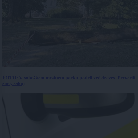
FOTO: V soboškem mestnem parku podrli več dreves. Preverili
smo, zakaj