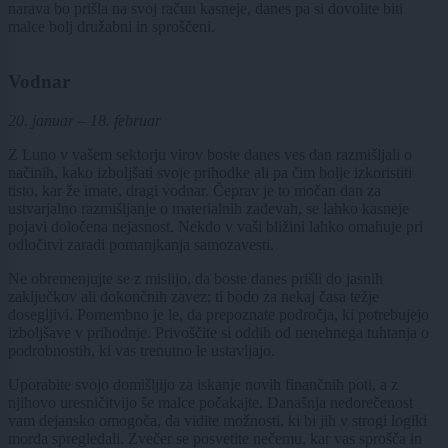
narava bo prišla na svoj račun kasneje, danes pa si dovolite biti
malce bolj družabni in sproščeni.
Vodnar
20. januar – 18. februar
Z Luno v vašem sektorju virov boste danes ves dan razmišljali o
načinih, kako izboljšati svoje prihodke ali pa čim bolje izkoristiti
tisto, kar že imate, dragi vodnar. Čeprav je to močan dan za
ustvarjalno razmišljanje o materialnih zadevah, se lahko kasneje
pojavi določena nejasnost. Nekdo v vaši bližini lahko omahuje pri
odločitvi zaradi pomanjkanja samozavesti.
Ne obremenjujte se z mislijo, da boste danes prišli do jasnih
zaključkov ali dokončnih zavez; ti bodo za nekaj časa težje
dosegljivi. Pomembno je le, da prepoznate področja, ki potrebujejo
izboljšave v prihodnje. Privoščite si oddih od nenehnega tuhtanja o
podrobnostih, ki vas trenutno le ustavljajo.
Uporabite svojo domišljijo za iskanje novih finančnih poti, a z
njihovo uresničitvijo še malce počakajte. Današnja nedorečenost
vam dejansko omogoča, da vidite možnosti, ki bi jih v strogi logiki
morda spregledali. Zvečer se posvetite nečemu, kar vas sprošča in