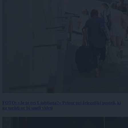
FOTO: »Je to res Ljubljana?« Prizor pri železniški postaji, ki
ga turisti ne bi smeli videti