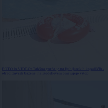
FOTO in VIDEO: Takšna gneča je na ljubljanskih kopališčih -
otroci zavzeli bazene, na Kodeljevem omejujejo vstop