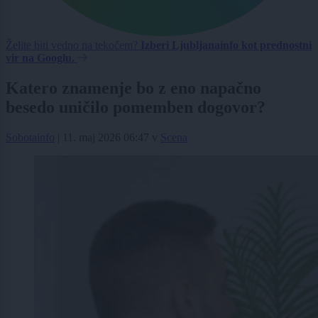
Želite biti vedno na tekočem?
Izberi Ljubljanainfo kot prednostni
vir na Googlu.
Katero znamenje bo z eno napačno
besedo uničilo pomemben dogovor?
Sobotainfo
|
11. maj 2026 06:47
v
Scena