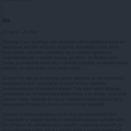
Bik
20. april – 20. maj
Današnja Luna spodbuja vašo družabno plat in prebuja potrebo po
pripadnosti nečemu večjemu, dragi bik. Razmislite o tem, da bi
svojo rutino vsaj malce popestrili, saj je energija ugodna za
eksperimentiranje z novimi stvarmi, pa čeprav na majhni ravni.
Greste po svoji poti, polni idej o osebnih projektih, in trenutno imate
občutek, da trdno držite niti v svojih rokah.
Kasneje čez dan pa bo energija precej nihajoča; na eni strani boste
motivirani za delo, na drugi pa se boste borili z nejasnim
nezadovoljstvom ali mentalno lenobo. Vaše misli lahko odtavajo
ravno takrat, ko bi morali biti najbolj zbrani, a ne skrbite, saj je to le
začasno stanje. Najbolje bo, da se izogibate trdnim načrtom, saj si
boste premislili takoj, ko boste o stvari resneje razmislili.
Dovolite si malce sanjarjenja, ne da bi se pri tem počutili krive.
Včasih prav iz takšnih trenutkov odsotnosti zrastejo najboljše ideje.
Do večera se bo vaš fokus znova izostril, vi pa boste bogatejši za
novo spoznanje o tem, kaj si v resnici želite v svojem družbenem