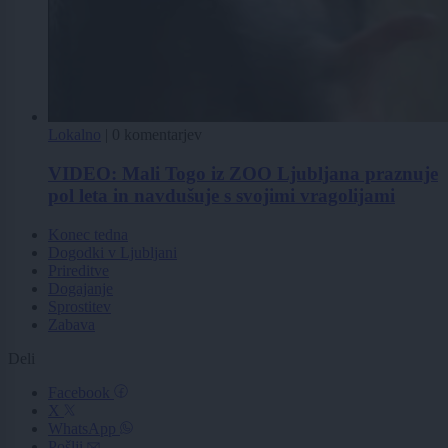
Lokalno
|
0 komentarjev
VIDEO: Mali Togo iz ZOO Ljubljana praznuje
pol leta in navdušuje s svojimi vragolijami
Konec tedna
Dogodki v Ljubljani
Prireditve
Dogajanje
Sprostitev
Zabava
Deli
Facebook
X
WhatsApp
Pošlji