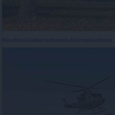
Rjavo listje po Ljubljani sredi avgusta: Kaj se dogaja z drevesi?