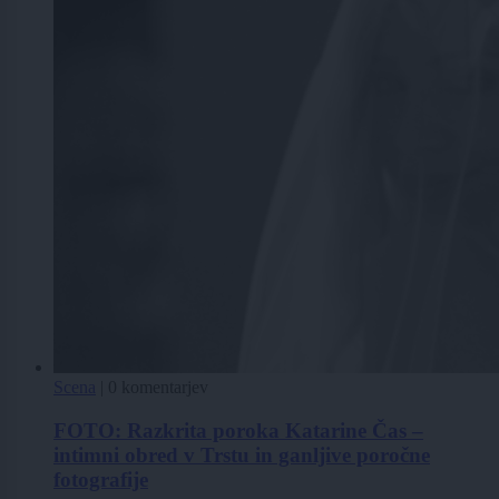
Scena
|
0 komentarjev
FOTO: Razkrita poroka Katarine Čas –
intimni obred v Trstu in ganljive poročne
fotografije