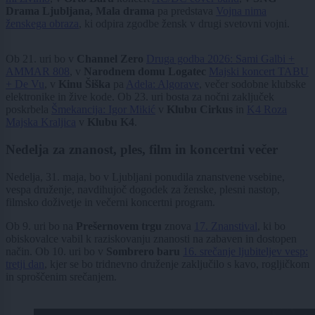
Drama Ljubljana, Mala drama
pa predstava
Vojna nima
ženskega obraza
, ki odpira zgodbe žensk v drugi svetovni vojni.
Ob 21. uri bo v
Channel Zero
Druga godba 2026: Sami Galbi +
AMMAR 808
, v
Narodnem domu Logatec
Majski koncert TABU
+ De Vu
, v
Kinu Šiška
pa
Adela: Algorave
, večer sodobne klubske
elektronike in žive kode. Ob 23. uri bosta za nočni zaključek
poskrbela
Šmekancija: Igor Mikić
v
Klubu Cirkus
in
K4 Roza
Majska Kraljica
v
Klubu K4
.
Nedelja za znanost, ples, film in koncertni večer
Nedelja, 31. maja, bo v Ljubljani ponudila znanstvene vsebine,
vespa druženje, navdihujoč dogodek za ženske, plesni nastop,
filmsko doživetje in večerni koncertni program.
Ob 9. uri bo na
Prešernovem trgu
znova
17. Znanstival
, ki bo
obiskovalce vabil k raziskovanju znanosti na zabaven in dostopen
način. Ob 10. uri bo v
Sombrero baru
16. srečanje ljubiteljev vesp:
tretji dan
, kjer se bo tridnevno druženje zaključilo s kavo, rogljičkom
in sproščenim srečanjem.