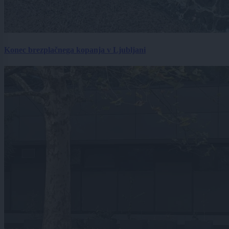
Konec brezplačnega kopanja v Ljubljani