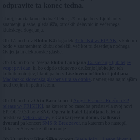
odpravite ta konec tedna.
Torej, kam ta konec tedna? Petek, 29. maja, bo v Ljubljani v
znamenju glasbe, gledališča, otroških delavnic in večernega
klubskega dogajanja.
Ob 17. uri bo v
Klubu K4
dogodek
37 let K4 w/ FJAAK
, s katerim
bodo v znamenitem klubu obeležili več kot tri desetletja nočnega
življenja in elektronske glasbe.
Ob 18. uri bo pri
Vespa klubu Ljubljana
16. srečanje ljubiteljev
vesp: prvi dan
, ki bo odprlo tridnevno druženje ljubiteljev teh
kultnih motorjev, hkrati pa bo v
Lisztovem inštitutu Ljubljana
Madžarsko-slovenska glasbena ura za otroke
, namenjena najmlajšim
med tretjim in petim letom.
Ob 19. uri bo v
Orto Baru
koncert
Amy’s Escape - Rdečina EP
release w/ FRISHKI
, na katerem bo zasedba predstavila svoj novi
EP. Ob 19.30 bo v
SNG Opera in balet Ljubljana
baletna
predstava
Veliki Gatsby
, v
Cankarjevem domu, Gallusovi
dvorani
pa koncert
SMS 6: Brez zavor
, na katerem bo nastopil
Orkester Slovenske filharmonije.
Ob 20. uri bo v
Kinu Šiška
koncert
Gisela João + Lagon Nwar +