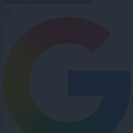
avtopralnice pojasnil, zakaj oni lahko delajo