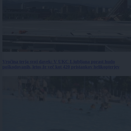
Vročina terja svoj davek: V UKC Ljubljana porast hudo
poškodovanih, letos že več kot 420 pristankov helikopterjev