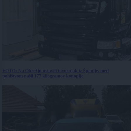
FOTO: Na Obrežju ustavili tovornjak iz Španije, med
pohištvom našli 177 kilogramov konoplje