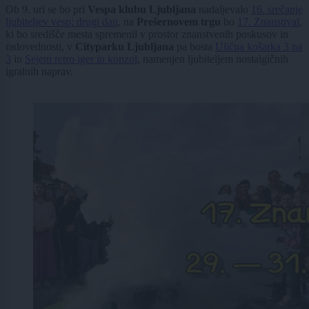
Ob 9. uri se bo pri
Vespa klubu Ljubljana
nadaljevalo
16. srečanje
ljubiteljev vesp: drugi dan
, na
Prešernovem trgu
bo
17. Znanstival
,
ki bo središče mesta spremenil v prostor znanstvenih poskusov in
radovednosti, v
Cityparku Ljubljana
pa bosta
Ulična košarka 3 na
3
in
Sejem retro iger in konzol
, namenjen ljubiteljem nostalgičnih
igralnih naprav.