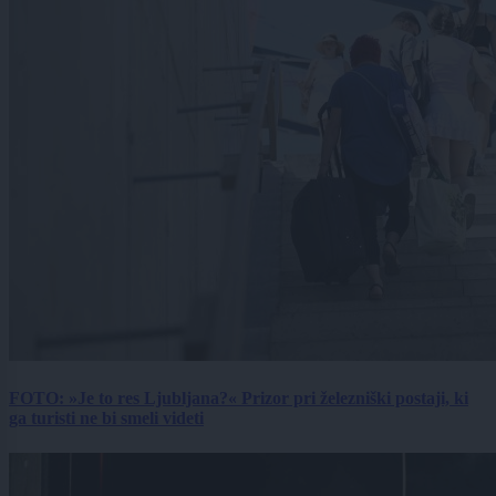
FOTO: »Je to res Ljubljana?« Prizor pri železniški postaji, ki
ga turisti ne bi smeli videti