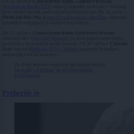
Ob 15. uri bo v
Cankarjevem domu, Gallusovi dvorani
(R)evolucija ženske 2026
, največji dogodek za ženske v Sloveniji,
ki bo združil navdih, pogovore in osebnostno rast. Ob 16. uri bo v
Plesni šoli Ples Plus
K-pop nova generacija - Ples Plus
, namenjen
ljubiteljem koreografij in sodobne pop kulture.
Ob 17. uri bo v
Cankarjevem domu, Linhartovi dvorani
animirani film
Valovanje (Straume)
, ki skozi popotovanje odpira
premislek o skupnosti in novih svetovih. Ob 20. uri bo v
Channel
Zero
koncert
Big|Brave (CA) + Stamor
, namenjen ljubiteljem
mračnejših zvočnih atmosfer.
Za drugo aktualno dogajanje spremljajte rubriko
'Dogodki v Ljubljani' na spletnem portalu
Ljubljanainfo
.
Preberite še