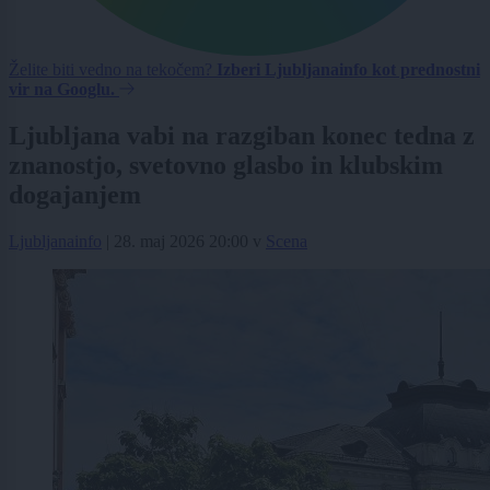
Želite biti vedno na tekočem?
Izberi Ljubljanainfo kot prednostni
vir na Googlu.
Ljubljana vabi na razgiban konec tedna z
znanostjo, svetovno glasbo in klubskim
dogajanjem
Ljubljanainfo
|
28. maj 2026 20:00
v
Scena