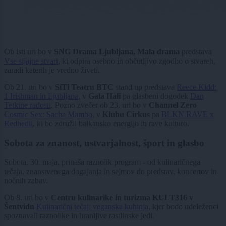
Ob isti uri bo v
SNG Drama Ljubljana, Mala drama
predstava
Vse sijajne stvari
, ki odpira osebno in občutljivo zgodbo o stvareh,
zaradi katerih je vredno živeti.
Ob 21. uri bo v
SiTi Teatru BTC
stand up predstava
Reece Kidd:
1 Irishman in Ljubljana
, v
Gala Hali
pa glasbeni dogodek
Dan
Tetkine radosti
. Pozno zvečer ob 23. uri bo v
Channel Zero
Cosmic Sex: Sacha Mambo
, v
Klubu Cirkus
pa
BLKN RAVE x
Redhedii
, ki bo združil balkansko energijo in rave kulturo.
Sobota za znanost, ustvarjalnost, šport in glasbo
Sobota, 30. maja, prinaša raznolik program - od kulinaričnega
tečaja, znanstvenega dogajanja in sejmov do predstav, koncertov in
nočnih zabav.
Ob 8. uri bo v
Centru kulinarike in turizma KULT316 v
Šentvidu
Kulinarični tečaj: veganska kuhinja
, kjer bodo udeleženci
spoznavali raznolike in hranljive rastlinske jedi.