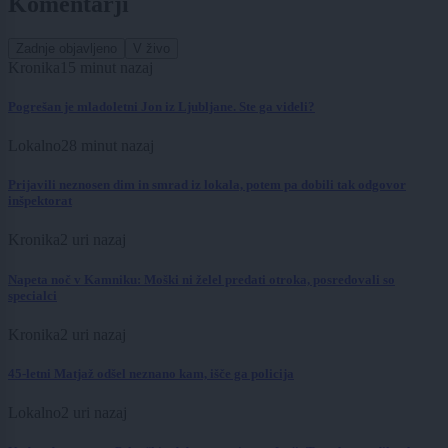
Komentarji
Zadnje objavljeno
V živo
Kronika
15 minut nazaj
Pogrešan je mladoletni Jon iz Ljubljane. Ste ga videli?
Lokalno
28 minut nazaj
Prijavili neznosen dim in smrad iz lokala, potem pa dobili tak odgovor
inšpektorat
Kronika
2 uri nazaj
Napeta noč v Kamniku: Moški ni želel predati otroka, posredovali so
specialci
Kronika
2 uri nazaj
45-letni Matjaž odšel neznano kam, išče ga policija
Lokalno
2 uri nazaj