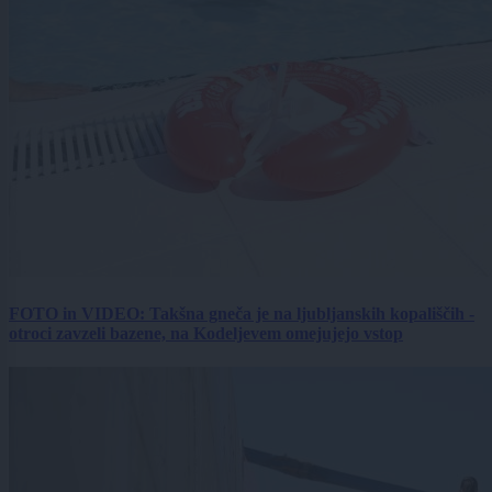
FOTO in VIDEO: Takšna gneča je na ljubljanskih kopališčih -
otroci zavzeli bazene, na Kodeljevem omejujejo vstop