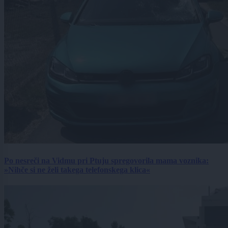
Po nesreči na Vidmu pri Ptuju spregovorila mama voznika:
»Nihče si ne želi takega telefonskega klica«