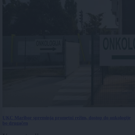
UKC Maribor spreminja prometni režim, dostop do onkologije
bo drugačen