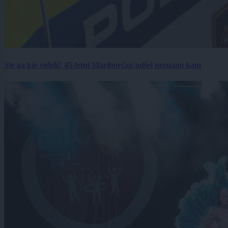
Ste ga kje videli? 45-letni Mariborčan odšel neznano kam