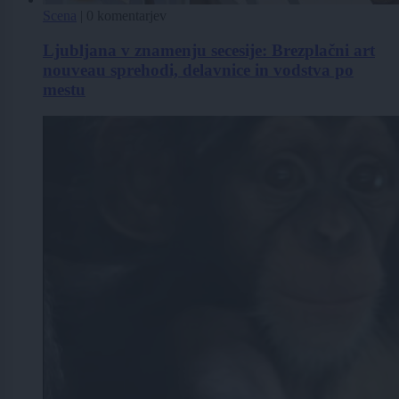
Scena
|
0 komentarjev
Ljubljana v znamenju secesije: Brezplačni art
nouveau sprehodi, delavnice in vodstva po
mestu