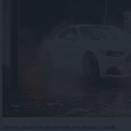
Ali boste zaradi suše morali pustiti avto umazan? Lastnik