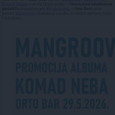
Bobo & Behaja
v okviru Druge godbe, v
Slovenskem mladinskem
gledališču
avtorski projekt
Kje mi živimo
, v
Orto Baru
pa še
koncert
Mangroove
, s katerim se zasedba po daljšem premoru vrača
v Ljubljano.