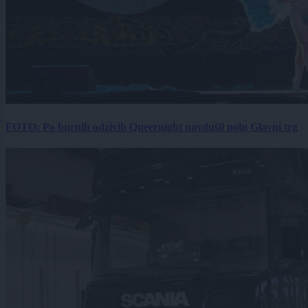
FOTO: Po burnih odzivih Queernight navdušil poln Glavni trg