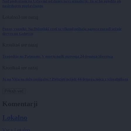
Nad podvozom na Celovški od danes novi semaforji: To se bo zgodilo ob
naslednjem poplavljanju
Lokalno
3 ure nazaj
Pozor, vozniki: Na Dolenjski cesti ta vikend prihaja zapora zaradi sečnje
dreves na Golovcu
Kronika
4 ure nazaj
Tragedija na Pašmanu: V morju našli mrtvega 24-letnega Slovenca
Kronika
4 ure nazaj
Je na Viču na delu požigalec? Policisti prijeli 44-letnega tujca z vžigalnikom
Prikaži več
Komentarji
Lokalno
Vse v Lokalno