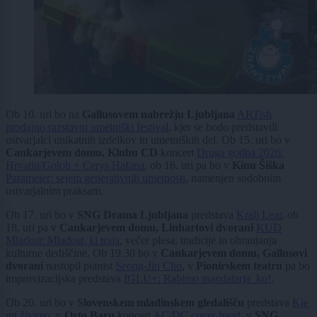
Ob 10. uri bo na
Gallusovem nabrežju Ljubljana
ARTish
prodajno razstavni umetniški festival
, kjer se bodo predstavili
ustvarjalci unikatnih izdelkov in umetniških del. Ob 15. uri bo v
Cankarjevem domu, Klubu CD
koncert
Druga godba 2026:
Hrvatin/Golob + Cerys Hafana
, ob 16. uri pa bo v
Kinu Šiška
Parameter: sejem generativnih umetnosti
, namenjen sodobnim
ustvarjalnim praksam.
Ob 17. uri bo v
SNG Drama Ljubljana
predstava
Kralj Lear
, ob
18. uri pa v
Cankarjevem domu, Linhartovi dvorani
KUD
Mladost: Mladost, ki traja
, večer plesa, tradicije in ohranjanja
kulturne dediščine. Ob 19.30 bo v
Cankarjevem domu, Gallusovi
dvorani
nastopil pianist
Seong-Jin Cho
, v
Pionirskem teatru
pa bo
improvizacijska predstava
IGLU+: Rabimo mandatarja_ko!
.
Ob 20. uri bo v
Slovenskem mladinskem gledališču
predstava
Kje
mi živimo
, v
Orto Baru
koncert
AC/DC cover band
, v
SNG