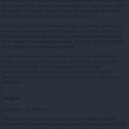
odnose ena na ena, dragi kozorog. Danes pa bosta Venera in Saturn
neusmiljeno trčila, kar lahko prinese manjšo streznitev, hladno prho
ali manjše razočaranje. Družinski člani ali nakopičene obveznosti
okoli doma bodo delovali izjemno obremenjujoče.
Vse te domače skrbi vas bodo omejevale, še posebej v primerjavi z
vašim sicer pestrim družabnim življenjem. Nekaj lahko v teh urah
hitro razblini vaše iluzije o določeni zadevi, vendar vam bodo vaši
lastni instinkti pravočasno signalizirali, da morate upočasniti tempo
in se prilagoditi novonastalim razmeram.
Nagnjeni boste k temu, da določene skrivnosti in skrbi zadržite
strogo zase, hkrati pa boste izjemno osredotočeni na to, da delo
opravite brez napak. Med navigiranjem skozi današnja
problematična področja boste največ uspha dosegli, če boste
pokazali pravo mero predanosti in zaupanja vase ter v ljudi, ki vas
obkrožajo.
Vodnar
20. januar – 18. februar
Danes boste morali ponovno temeljito oceniti nekatere ključne
elemente svojih poslovnih projektov, pa tudi osebnih odnosov, dragi