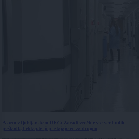
Alarm v ljubljanskem UKC: Zaradi vročine vse več hudih
poškodb, helikopterji pristajajo en za drugim