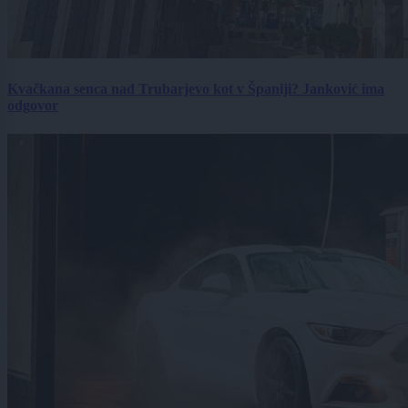
Kvačkana senca nad Trubarjevo kot v Španiji? Janković ima
odgovor