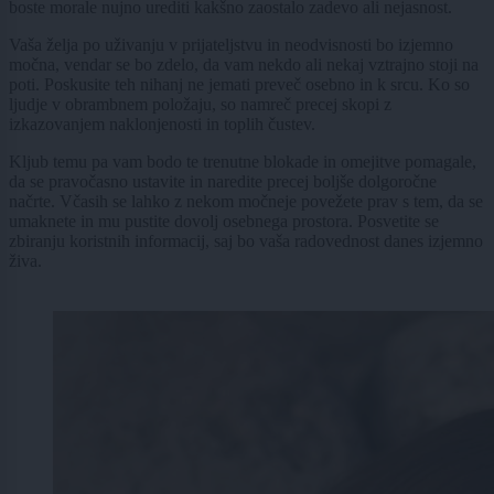
boste morale nujno urediti kakšno zaostalo zadevo ali nejasnost.
Vaša želja po uživanju v prijateljstvu in neodvisnosti bo izjemno
močna, vendar se bo zdelo, da vam nekdo ali nekaj vztrajno stoji na
poti. Poskusite teh nihanj ne jemati preveč osebno in k srcu. Ko so
ljudje v obrambnem položaju, so namreč precej skopi z
izkazovanjem naklonjenosti in toplih čustev.
Kljub temu pa vam bodo te trenutne blokade in omejitve pomagale,
da se pravočasno ustavite in naredite precej boljše dolgoročne
načrte. Včasih se lahko z nekom močneje povežete prav s tem, da se
umaknete in mu pustite dovolj osebnega prostora. Posvetite se
zbiranju koristnih informacij, saj bo vaša radovednost danes izjemno
živa.