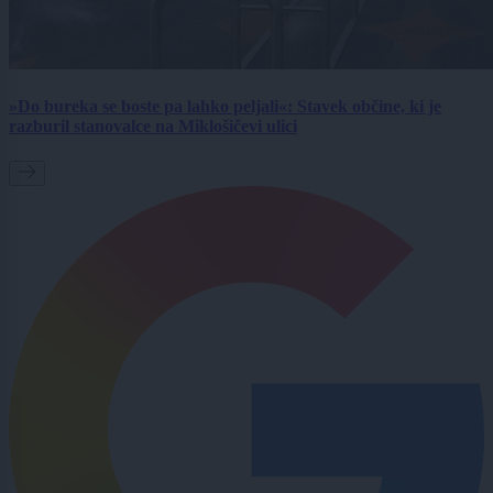
»Do bureka se boste pa lahko peljali«: Stavek občine, ki je
razburil stanovalce na Miklošičevi ulici