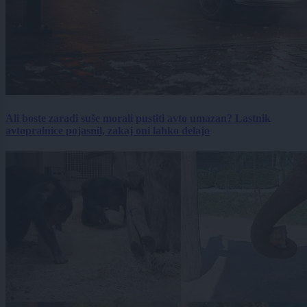
Ali boste zaradi suše morali pustiti avto umazan? Lastnik
avtopralnice pojasnil, zakaj oni lahko delajo