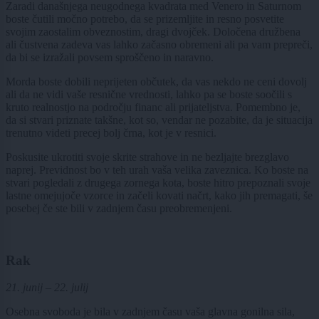
Zaradi današnjega neugodnega kvadrata med Venero in Saturnom
boste čutili močno potrebo, da se prizemljite in resno posvetite
svojim zaostalim obveznostim, dragi dvojček. Določena družbena
ali čustvena zadeva vas lahko začasno obremeni ali pa vam prepreči,
da bi se izražali povsem sproščeno in naravno.
Morda boste dobili neprijeten občutek, da vas nekdo ne ceni dovolj
ali da ne vidi vaše resnične vrednosti, lahko pa se boste soočili s
kruto realnostjo na področju financ ali prijateljstva. Pomembno je,
da si stvari priznate takšne, kot so, vendar ne pozabite, da je situacija
trenutno videti precej bolj črna, kot je v resnici.
Poskusite ukrotiti svoje skrite strahove in ne bezljajte brezglavo
naprej. Previdnost bo v teh urah vaša velika zaveznica. Ko boste na
stvari pogledali z drugega zornega kota, boste hitro prepoznali svoje
lastne omejujoče vzorce in začeli kovati načrt, kako jih premagati, še
posebej če ste bili v zadnjem času preobremenjeni.
Rak
21. junij – 22. julij
Osebna svoboda je bila v zadnjem času vaša glavna gonilna sila,