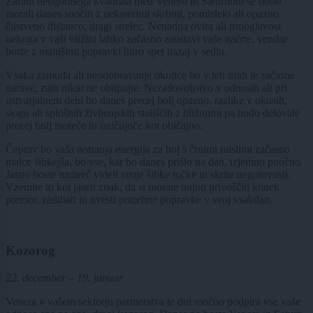
Zaradi neugodnega kvadrata med Venero in Saturnom se boste
morali danes soočiti z nekaterimi skrbmi, pomisleki ali opazno
čustveno distanco, dragi strelec. Nenadna ovira ali trmoglavost
nekoga v vaši bližini lahko začasno zaustavi vaše načrte, vendar
boste z manjšimi popravki hitro spet nazaj v sedlu.
Vsaka zamuda ali neodobravanje okolice bo v teh urah le začasne
narave, zato nikar ne obupujte. Nezadovoljstvo v odnosih ali pri
ustvarjalnem delu bo danes precej bolj opazno, razlike v okusih,
slogu ali splošnih življenjskih stališčih z bližnjimi pa bodo delovale
precej bolj moteče in uničujoče kot običajno.
Čeprav bo vaša notranja energija za boj s črnimi mislimi začasno
malce šibkejša, bo vse, kar bo danes prišlo na dan, izjemno poučno.
Jasno boste namreč videli svoje šibke točke in skrite negotovosti.
Vzemite to kot jasen znak, da si morate nujno privoščiti kratek
premor, zadihati in uvesti potrebne popravke v svoj vsakdan.
Kozorog
22. december – 19. januar
Venera v vašem sektorju partnerstva te dni močno podpira vse vaše