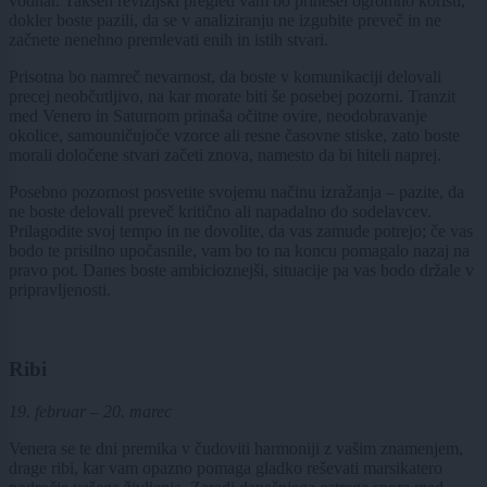
vodnar. Takšen revizijski pregled vam bo prinesel ogromno koristi,
dokler boste pazili, da se v analiziranju ne izgubite preveč in ne
začnete nenehno premlevati enih in istih stvari.
Prisotna bo namreč nevarnost, da boste v komunikaciji delovali
precej neobčutljivo, na kar morate biti še posebej pozorni. Tranzit
med Venero in Saturnom prinaša očitne ovire, neodobravanje
okolice, samouničujoče vzorce ali resne časovne stiske, zato boste
morali določene stvari začeti znova, namesto da bi hiteli naprej.
Posebno pozornost posvetite svojemu načinu izražanja – pazite, da
ne boste delovali preveč kritično ali napadalno do sodelavcev.
Prilagodite svoj tempo in ne dovolite, da vas zamude potrejo; če vas
bodo te prisilno upočasnile, vam bo to na koncu pomagalo nazaj na
pravo pot. Danes boste ambicioznejši, situacije pa vas bodo držale v
pripravljenosti.
Ribi
19. februar – 20. marec
Venera se te dni premika v čudoviti harmoniji z vašim znamenjem,
drage ribi, kar vam opazno pomaga gladko reševati marsikatero