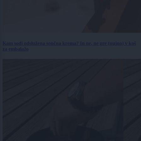
Kam sodi odslužena sončna krema? In ne, ne gre (nujno) v koš
za embalažo