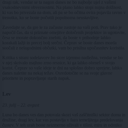
dragi rak, vendar se ta nagon danes ne bo najbolje ujel z vašimi
vsakodnevnimi obveznostmi. Na plano lahko stopi nujna dolžnost,
ki vas bo privezala na dom, ali pa se bo očitna ovira pojavila ravno v
trenutku, ko se boste počutili popolnoma neustavljive.
Zavedajte se, da gre le za začasne zastoje na vaši poti. Prav tako je
napočil čas, da si priznate omejitve določenih projektov in ugotovite,
česa se morate dokončno znebiti, da boste v prihodnje lahko
korakali lažji in precej bolj srečni. Čeprav se boste danes morda
soočali z nelagodnimi občutki, vam bo prisilna upočasnitev koristila.
Kritika s strani sodelavcev bo sicer izjemno nadležna, vendar se bo
v njej skrivalo majhno zrno resnice, ki ga lahko obrneš v svojo
korist. Čeprav so vaše ideje te dni na splošno dobro sprejete, lahko
danes naletite na nekaj težav. Osredotočite se na svoje glavne
prioritete in popravljanje starih napak.
Lev
23. julij – 22. avgust
Luna bo danes ves dan potovala skozi vaš zaščitniški sektor doma in
družine, dragi lev, kar vas postavlja v fazo temeljitega predelovanja
čustev. V teh urah boste neizmerno uživali v tišini, miru in odmiku