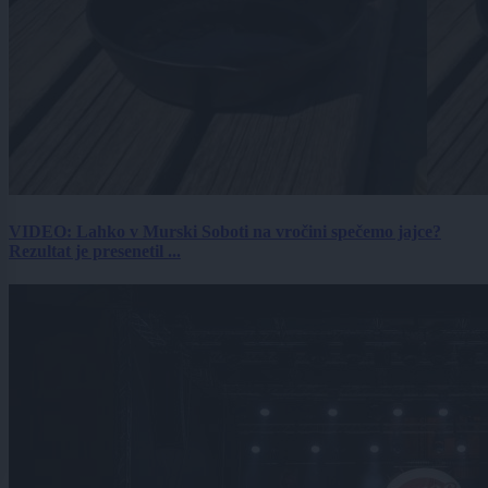
VIDEO: Lahko v Murski Soboti na vročini spečemo jajce?
Rezultat je presenetil ...