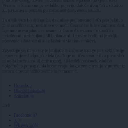
področje vašega življenja. Zaradi današnjega ostrega spora med
Venero in Saturnom pa se lahko pojavijo določeni zapleti z okolico
ali pa naravna potreba po začasnem čustvenem umiku.
Ta umik vam bo omogočil, da dobite prepotrebno širšo perspektivo
in si pravilno razporedite svoje moči. Čeprav ste bile v zadnjem času
izjemno ustvarjalne in strastne, se boste danes morale soočiti z
nekaterimi frustracijami ali blokadami. Te ovire bodo na površju
povezane s financami ali z lastnimi skritimi strahovi.
Zavedajte se, da so vse te blokade le začasne narave in v sebi nosijo
neprecenljive življenjske lekcije. To je odličen trenutek za premislek
in ne za brezglavo siljenje naprej. Ta kratek postanek vam bo
dolgoročno pomagal, da boste svojo dragoceno energijo v prihodnje
usmerile precej učinkoviteje in pametneje.
Horoskop
Dnevni horoskop
Astrologija
Deli
Facebook
X
WhatsApp