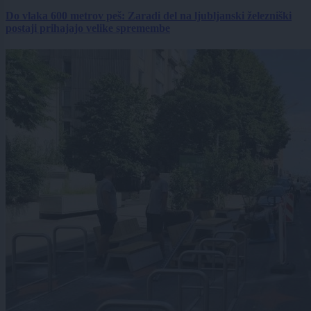
Do vlaka 600 metrov peš: Zaradi del na ljubljanski železniški
postaji prihajajo velike spremembe