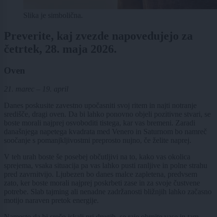
Slika je simbolična.
Preverite, kaj zvezde napovedujejo za
četrtek, 28. maja 2026.
Oven
21. marec – 19. april
Danes poskusite zavestno upočasniti svoj ritem in najti notranje
središče, dragi oven. Da bi lahko ponovno objeli pozitivne stvari, se
boste morali najprej osvoboditi tistega, kar vas bremeni. Zaradi
današnjega napetega kvadrata med Venero in Saturnom bo namreč
soočanje s pomanjkljivostmi preprosto nujno, če želite naprej.
V teh urah boste še posebej občutljivi na to, kako vas okolica
sprejema, vsaka situacija pa vas lahko pusti ranljive in polne strahu
pred zavrnitvijo. Ljubezen bo danes malce zapletena, predvsem
zato, ker boste morali najprej poskrbeti zase in za svoje čustvene
potrebe. Slab tajming ali nenadne zadržanosti bližnjih lahko začasno
motijo naraven pretok energije.
Namesto da bi srečo iskali pri drugih, se raje obrnite vase in tam