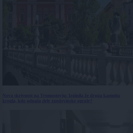
Nova skrivnost na Tromostovju: Izginila že druga kamnita
krogla, kdo odnaša dele zgodovinske ograje?