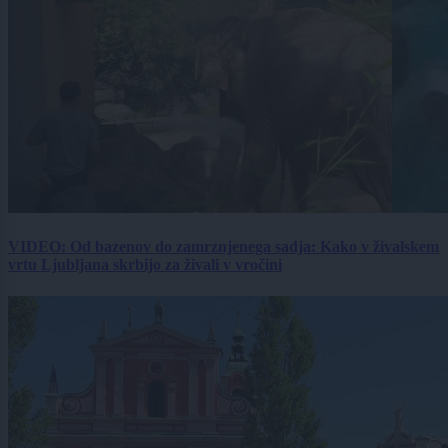
VIDEO: Od bazenov do zamrznjenega sadja: Kako v živalskem
vrtu Ljubljana skrbijo za živali v vročini