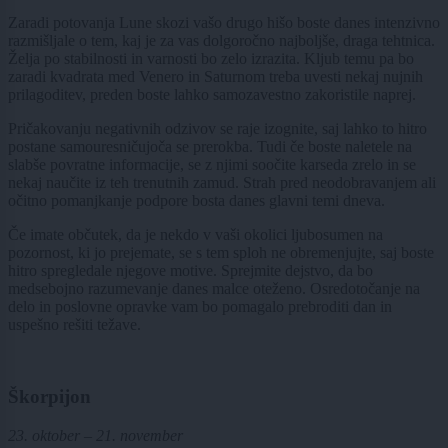
Zaradi potovanja Lune skozi vašo drugo hišo boste danes intenzivno
razmišljale o tem, kaj je za vas dolgoročno najboljše, draga tehtnica.
Želja po stabilnosti in varnosti bo zelo izrazita. Kljub temu pa bo
zaradi kvadrata med Venero in Saturnom treba uvesti nekaj nujnih
prilagoditev, preden boste lahko samozavestno zakoristile naprej.
Pričakovanju negativnih odzivov se raje izognite, saj lahko to hitro
postane samouresničujoča se prerokba. Tudi če boste naletele na
slabše povratne informacije, se z njimi soočite karseda zrelo in se
nekaj naučite iz teh trenutnih zamud. Strah pred neodobravanjem ali
očitno pomanjkanje podpore bosta danes glavni temi dneva.
Če imate občutek, da je nekdo v vaši okolici ljubosumen na
pozornost, ki jo prejemate, se s tem sploh ne obremenjujte, saj boste
hitro spregledale njegove motive. Sprejmite dejstvo, da bo
medsebojno razumevanje danes malce oteženo. Osredotočanje na
delo in poslovne opravke vam bo pomagalo prebroditi dan in
uspešno rešiti težave.
Škorpijon
23. oktober – 21. november