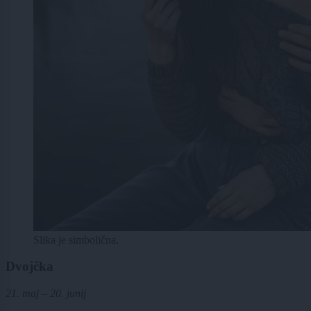
Slika je simbolična.
Dvojčka
21. maj – 20. junij