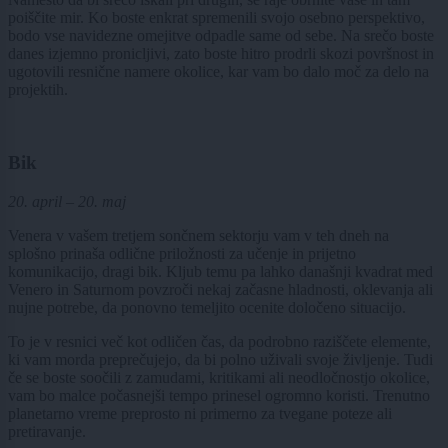
poiščite mir. Ko boste enkrat spremenili svojo osebno perspektivo,
bodo vse navidezne omejitve odpadle same od sebe. Na srečo boste
danes izjemno pronicljivi, zato boste hitro prodrli skozi površnost in
ugotovili resnične namere okolice, kar vam bo dalo moč za delo na
projektih.
Bik
20. april – 20. maj
Venera v vašem tretjem sončnem sektorju vam v teh dneh na
splošno prinaša odlične priložnosti za učenje in prijetno
komunikacijo, dragi bik. Kljub temu pa lahko današnji kvadrat med
Venero in Saturnom povzroči nekaj začasne hladnosti, oklevanja ali
nujne potrebe, da ponovno temeljito ocenite določeno situacijo.
To je v resnici več kot odličen čas, da podrobno raziščete elemente,
ki vam morda preprečujejo, da bi polno uživali svoje življenje. Tudi
če se boste soočili z zamudami, kritikami ali neodločnostjo okolice,
vam bo malce počasnejši tempo prinesel ogromno koristi. Trenutno
planetarno vreme preprosto ni primerno za tvegane poteze ali
pretiravanje.