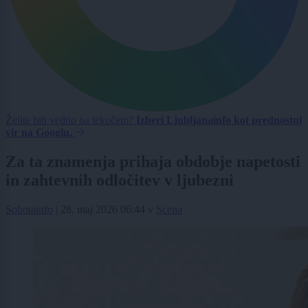
Želite biti vedno na tekočem?
Izberi Ljubljanainfo kot prednostni
vir na Googlu.
Za ta znamenja prihaja obdobje napetosti
in zahtevnih odločitev v ljubezni
Sobotainfo
|
28. maj 2026 06:44
v
Scena