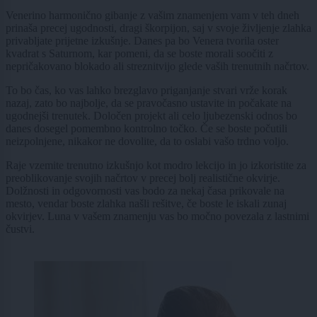
Venerino harmonično gibanje z vašim znamenjem vam v teh dneh
prinaša precej ugodnosti, dragi škorpijon, saj v svoje življenje zlahka
privabljate prijetne izkušnje. Danes pa bo Venera tvorila oster
kvadrat s Saturnom, kar pomeni, da se boste morali soočiti z
nepričakovano blokado ali streznitvijo glede vaših trenutnih načrtov.
To bo čas, ko vas lahko brezglavo priganjanje stvari vrže korak
nazaj, zato bo najbolje, da se pravočasno ustavite in počakate na
ugodnejši trenutek. Določen projekt ali celo ljubezenski odnos bo
danes dosegel pomembno kontrolno točko. Če se boste počutili
neizpolnjene, nikakor ne dovolite, da to oslabi vašo trdno voljo.
Raje vzemite trenutno izkušnjo kot modro lekcijo in jo izkoristite za
preoblikovanje svojih načrtov v precej bolj realistične okvirje.
Dolžnosti in odgovornosti vas bodo za nekaj časa prikovale na
mesto, vendar boste zlahka našli rešitve, če boste le iskali zunaj
okvirjev. Luna v vašem znamenju vas bo močno povezala z lastnimi
čustvi.