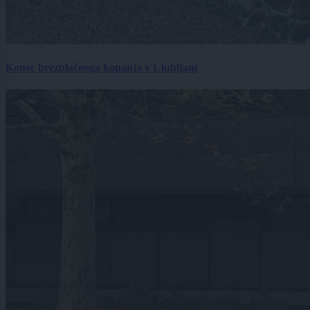
Konec brezplačnega kopanja v Ljubljani