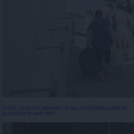
FOTO: »Je to res Ljubljana?« Prizor pri železniški postaji, ki
ga turisti ne bi smeli videti