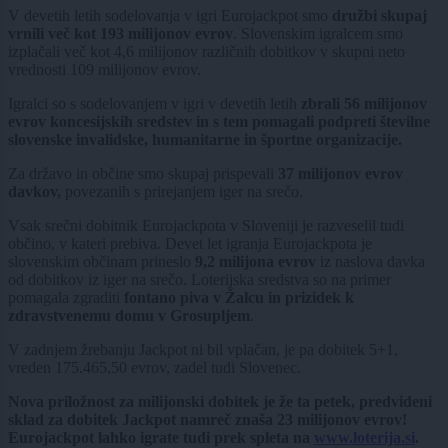
V devetih letih sodelovanja v igri Eurojackpot smo
družbi skupaj
vrnili več kot 193 milijonov evrov
. Slovenskim igralcem smo
izplačali več kot 4,6 milijonov različnih dobitkov v skupni neto
vrednosti 109 milijonov evrov.
Igralci so s sodelovanjem v igri v devetih letih
zbrali 56 milijonov
evrov koncesijskih sredstev in s tem pomagali podpreti številne
slovenske invalidske, humanitarne in športne organizacije.
Za državo in občine smo skupaj prispevali
37 milijonov evrov
davkov,
povezanih s prirejanjem iger na srečo.
Vsak srečni dobitnik Eurojackpota v Sloveniji je razveselil tudi
občino, v kateri prebiva. Devet let igranja Eurojackpota je
slovenskim občinam prineslo
9,2 milijona evrov
iz naslova davka
od dobitkov iz iger na srečo. Loterijska sredstva so na primer
pomagala zgraditi
fontano piva v Žalcu in prizidek k
zdravstvenemu domu v Grosupljem
.
V zadnjem žrebanju Jackpot ni bil vplačan, je pa dobitek 5+1,
vreden 175.465,50 evrov, zadel tudi Slovenec.
Nova priložnost za milijonski dobitek je že ta petek, predvideni
sklad za dobitek Jackpot namreč znaša 23 milijonov evrov!
Eurojackpot lahko igrate tudi prek spleta na
www.loterija.si
.