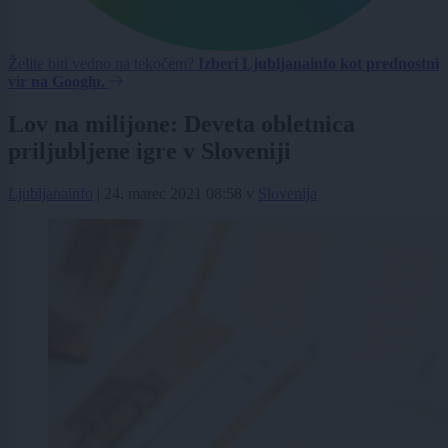
Želite biti vedno na tekočem?
Izberi Ljubljanainfo kot prednostni
vir na Googlu.
Lov na milijone: Deveta obletnica
priljubljene igre v Sloveniji
Ljubljanainfo
|
24. marec 2021 08:58
v
Slovenija