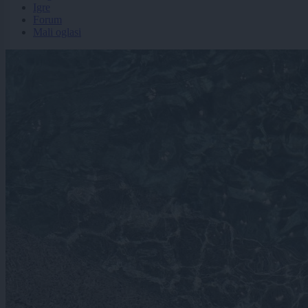
Igre
Forum
Mali oglasi