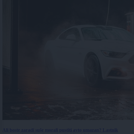
Ali boste zaradi suše morali pustiti avto umazan? Lastnik