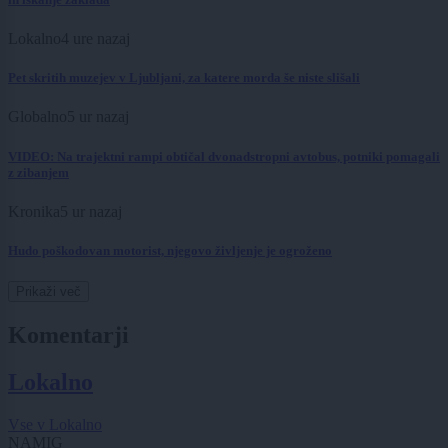
Lokalno
4 ure nazaj
Pet skritih muzejev v Ljubljani, za katere morda še niste slišali
Globalno
5 ur nazaj
VIDEO: Na trajektni rampi obtičal dvonadstropni avtobus, potniki pomagali
z zibanjem
Kronika
5 ur nazaj
Hudo poškodovan motorist, njegovo življenje je ogroženo
Prikaži več
Komentarji
Lokalno
Vse v Lokalno
NAMIG