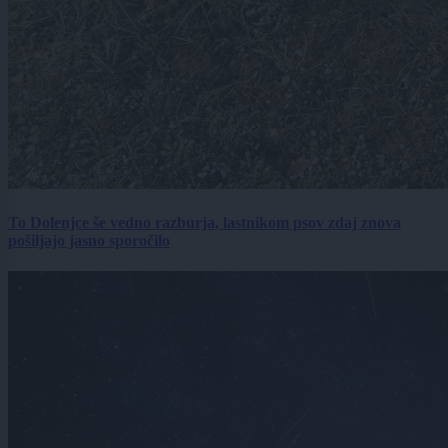
To Dolenjce še vedno razburja, lastnikom psov zdaj znova
pošiljajo jasno sporočilo