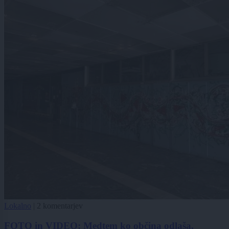
Lokalno
|
2 komentarjev
FOTO in VIDEO: Medtem ko občina odlaša,