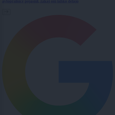
avtopralnice pojasnil, zakaj oni lahko delajo