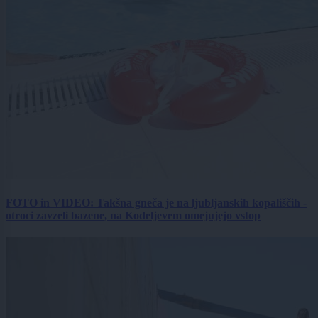
FOTO in VIDEO: Takšna gneča je na ljubljanskih kopališčih -
otroci zavzeli bazene, na Kodeljevem omejujejo vstop