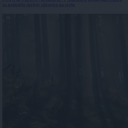
za najdaljšo špricer zdravico na svetu