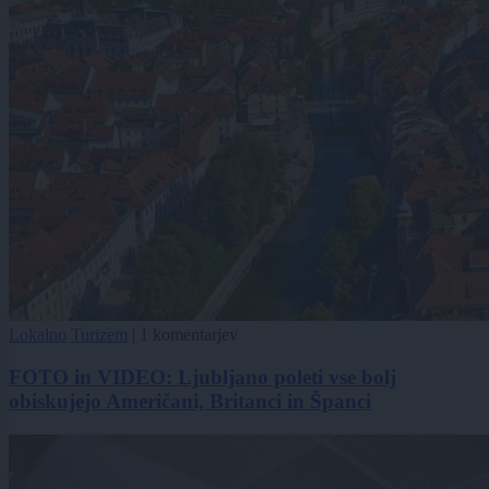
Lokalno
Turizem
|
1 komentarjev
FOTO in VIDEO: Ljubljano poleti vse bolj
obiskujejo Američani, Britanci in Španci