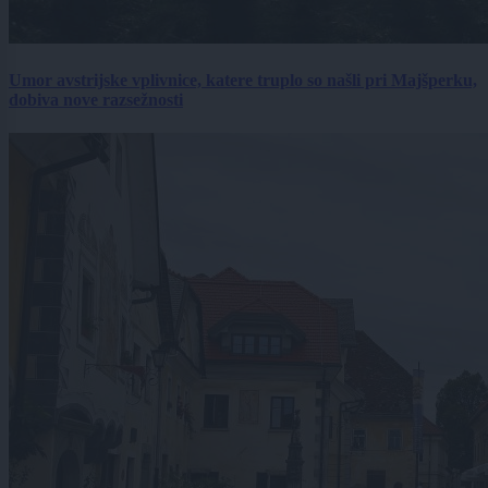
Umor avstrijske vplivnice, katere truplo so našli pri Majšperku,
dobiva nove razsežnosti