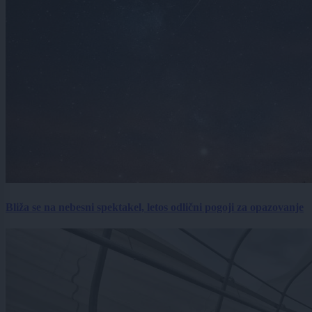
Bliža se na nebesni spektakel, letos odlični pogoji za opazovanje