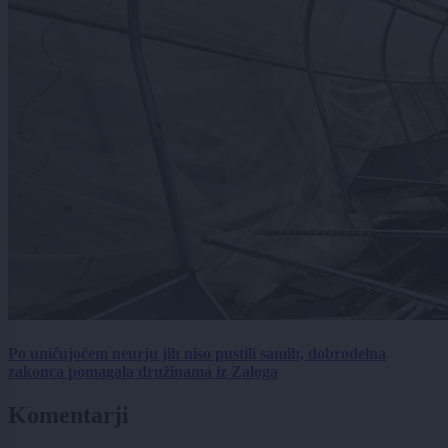
Po uničujočem neurju jih niso pustili samih, dobrodelna
zakonca pomagala družinama iz Zaloga
Komentarji