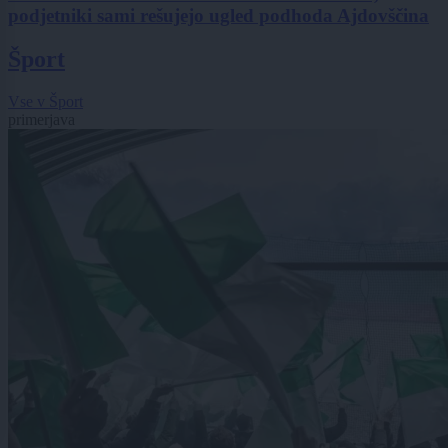
podjetniki sami rešujejo ugled podhoda Ajdovščina
Šport
Vse v Šport
primerjava