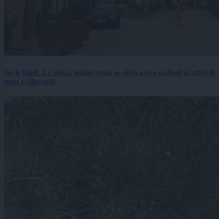
Ne le Bled: Le nekaj minut stran se skriva eno najbolj očarljivih
mest v Sloveniji