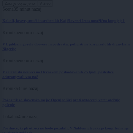
Zadnje objavljeno
V živo
Scena
35 minut nazaj
Kokoši, krave, smuči in srebrniki: Kaj Slovenci letos množično kupujejo?
Kronika
eno uro nazaj
V Ljubljani gorela drevesa in podrastje, policisti na kraju zalotili državljana
Nigerije
Kronika
eno uro nazaj
V železniški nesreči na Hrvaškem poškodovanih 25 ljudi, posledice
odstranjevali vso noč
Kronika
3 ure nazaj
Požar tik za slovensko mejo: Ogenj se širi proti avtocesti, veter otežuje
gašenje
Lokalno
4 ure nazaj
Počitnice, ki jih otroci ne bodo pozabili: V Naklem jih čakajo konji, kuhanje
in iskanje zaklada