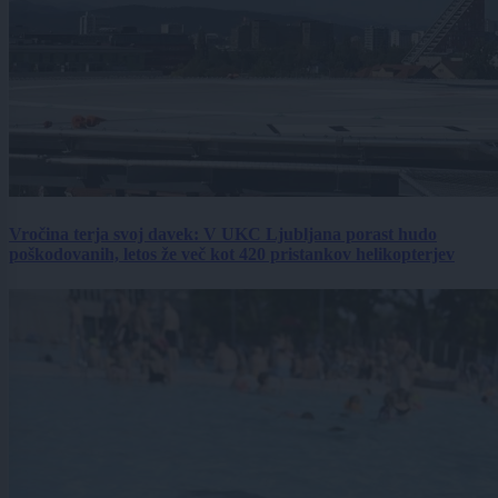
Vročina terja svoj davek: V UKC Ljubljana porast hudo
poškodovanih, letos že več kot 420 pristankov helikopterjev