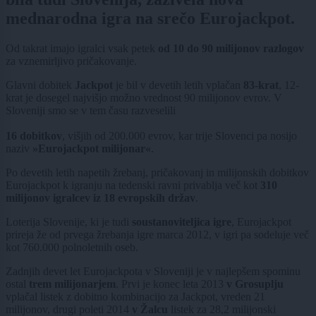
mednarodna igra na srečo Eurojackpot.
Od takrat imajo igralci vsak petek
od 10 do 90 milijonov razlogov
za vznemirljivo pričakovanje.
Glavni dobitek
Jackpot
je bil v devetih letih vplačan
83-krat
, 12-
krat je dosegel najvišjo možno vrednost 90 milijonov evrov. V
Sloveniji smo se v tem času razveselili
16 dobitkov
, višjih od 200.000 evrov, kar trije Slovenci pa nosijo
naziv
»Eurojackpot milijonar«
.
Po devetih letih napetih žrebanj, pričakovanj in milijonskih dobitkov
Eurojackpot k igranju na tedenski ravni privablja več kot
310
milijonov igralcev iz 18 evropskih držav
.
Loterija Slovenije, ki je tudi
soustanoviteljica igre
, Eurojackpot
prireja že od prvega žrebanja igre marca 2012, v igri pa sodeluje več
kot 760.000 polnoletnih oseb.
Zadnjih devet let Eurojackpota v Sloveniji je v najlepšem spominu
ostal
trem milijonarjem
. Prvi je konec leta 2013
v Grosuplju
vplačal listek z dobitno kombinacijo za Jackpot, vreden 21
milijonov, drugi poleti 2014
v Žalcu
listek za 28,2 milijonski