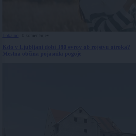
Lokalno
|
0 komentarjev
Kdo v Ljubljani dobi 380 evrov ob rojstvu otroka?
Mestna občina pojasnila pogoje