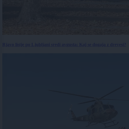
Rjavo listje po Ljubljani sredi avgusta: Kaj se dogaja z drevesi?