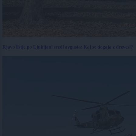
Rjavo listje po Ljubljani sredi avgusta: Kaj se dogaja z drevesi?