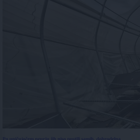
Po uničujočem neurju jih niso pustili samih, dobrodelna