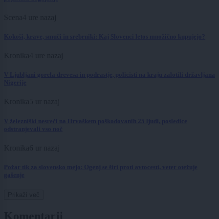
Scena
4 ure nazaj
Kokoši, krave, smuči in srebrniki: Kaj Slovenci letos množično kupujejo?
Kronika
4 ure nazaj
V Ljubljani gorela drevesa in podrastje, policisti na kraju zalotili državljana
Nigerije
Kronika
5 ur nazaj
V železniški nesreči na Hrvaškem poškodovanih 25 ljudi, posledice
odstranjevali vso noč
Kronika
6 ur nazaj
Požar tik za slovensko mejo: Ogenj se širi proti avtocesti, veter otežuje
gašenje
Prikaži več
Komentarji