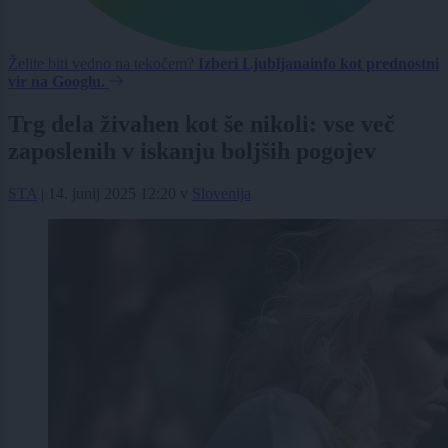
Želite biti vedno na tekočem?
Izberi Ljubljanainfo kot prednostni
vir na Googlu.
Trg dela živahen kot še nikoli: vse več
zaposlenih v iskanju boljših pogojev
STA
|
14. junij 2025 12:20
v
Slovenija