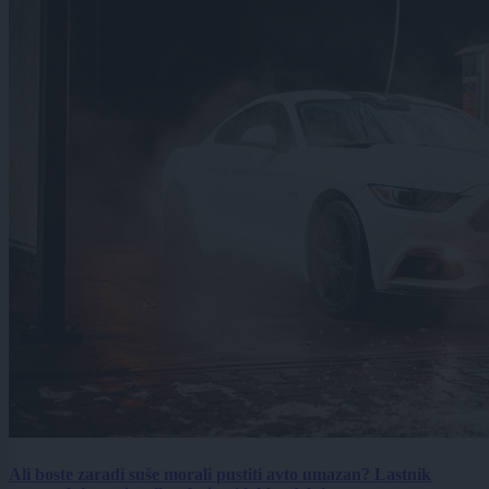
Ali boste zaradi suše morali pustiti avto umazan? Lastnik