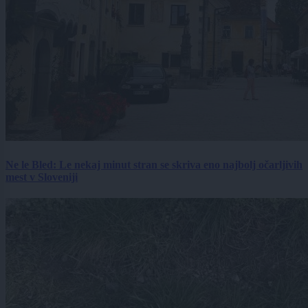
Ne le Bled: Le nekaj minut stran se skriva eno najbolj očarljivih
mest v Sloveniji