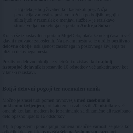
»Trg dela je bolj živahen kot kadarkoli prej. Nižja
percepcija varnosti zaposlitve in želja po boljših pogojih
silita ljudi v razmislek o menjavi službe,« je raziskavo
strnila vodja marketinga na portalu
Andreja Šobar
.
Kot so še izpostavili na portalu MojeDelo, plača že nekaj časa ni več
glavni motivator zaposlenih. Na prvem mestu se je utrdilo
pozitivno
delovno okolje
, usklajenost zasebnega in poslovnega življenja ter
bližina delovnega mesta.
Pozitivno delovno okolje je v letošnji raziskavi kot
najbolj
izstopajoč dejavnik
izpostavilo 10 odstotkov več anketirancev kot
v lanski raziskavi.
Boljši delovni pogoji ter normalen urnik
Močno je zrasel tudi pomen ravnovesja
med zasebnim in
poklicnim življenjem
, pri katerem so zabeležili 20 odstotkov več
omemb kot lani, medtem ko je zanimanje za dinamično ali razgibano
delo opazno upadlo 16 odstotkov.
Kljub pogostemu poudarjanju pomena finančne varnosti se plača kot
odločilni dejavnik letos uvršča
šele na šesto mesto
, razen pri