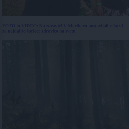
FOTO in VIDEO: Na zdravje! V Mariboru postavljali rekord
za najdaljšo špricer zdravico na svetu