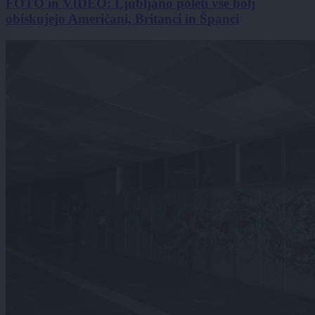
FOTO in VIDEO: Ljubljano poleti vse bolj
obiskujejo Američani, Britanci in Španci