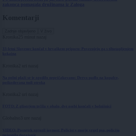
zakonca pomagala družinama iz Zaloga
Komentarji
Zadnje objavljeno
V živo
Kronika
25 minut nazaj
33-letni Slovenec končal v hrvaškem priporu: Povezujejo ga s tihotapljenjem
kokaina
Kronika
2 uri nazaj
Na polni plaži se je zgodilo nepričakovano: Drevo padlo na kopalce,
poškodovana tudi otroka
Kronika
2 uri nazaj
FOTO: Z gliserjem trčila v obalo, dve osebi končali v bolnišnici
Globalno
3 ure nazaj
VIDEO: Posnetek zgrozil javnost: Policist v morje vrgel psa, policija
pojasnila dogajanje