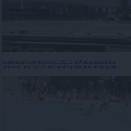
Vročina terja svoj davek: V UKC Ljubljana porast hudo
poškodovanih, letos že več kot 420 pristankov helikopterjev