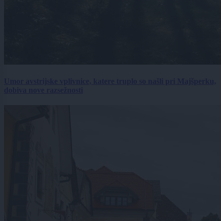
Umor avstrijske vplivnice, katere truplo so našli pri Majšperku,
dobiva nove razsežnosti