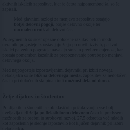
aktivnih iskalcih zaposlitve, kjer je četrta najpomembnejša, so še
zapisali.
Med glavnimi razlogi za menjavo zaposlitve ostajajo
boljši delovni pogoji
, boljše delovno okolje ter
normalen urnik
ali delovni čas.
Po segmentih so sicer opazne določene razlike: beli in modri
ovratniki pogosteje izpostavljajo željo po novih izzivih, pasivni
iskalci pa vedno pogosteje navajajo stres in preobremenjenost, kar
postaja pomemben kazalnik za prepoznavanje potrebe po menjavi
delovnega okolja.
Med najpogosteje izpostavljenimi dejavniki pri izbiri novega
delodajalca so še
bližina delovnega mesta
, zaposlitev za nedoločen
čas in pri določenih skupinah tudi
možnost dela od doma
.
Želje dijakov in študentov
Pri dijakih in študentih se ob klasičnih pričakovanjih vse bolj
uveljavlja tudi
želja po fleksibilnem delovnem času
in predvsem
možnostih za osebni in strokovni razvoj. 27,5 odstotka več mladih
kot zaposlenih je slednje izpostavilo kot ključen dejavnik pri izbiri
delodajalca.