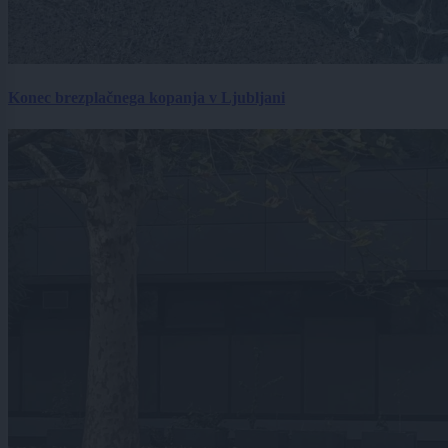
Konec brezplačnega kopanja v Ljubljani