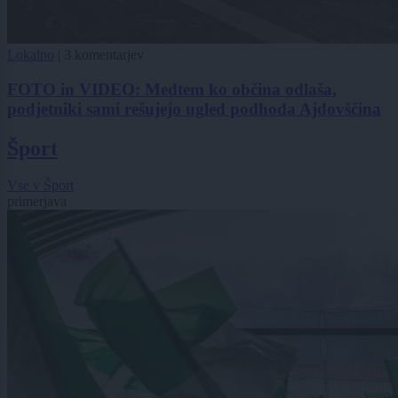
Lokalno
|
3 komentarjev
FOTO in VIDEO: Medtem ko občina odlaša,
podjetniki sami rešujejo ugled podhoda Ajdovščina
Šport
Vse v Šport
primerjava