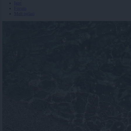
Igre
Forum
Mali oglasi