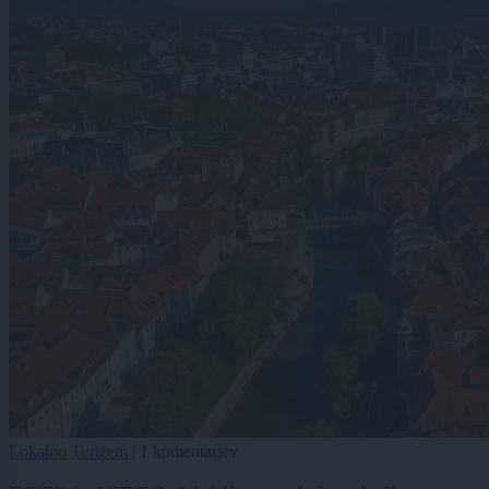
Lokalno
Turizem
|
1 komentarjev