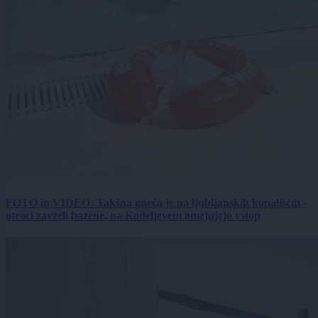
FOTO in VIDEO: Takšna gneča je na ljubljanskih kopališčih -
otroci zavzeli bazene, na Kodeljevem omejujejo vstop