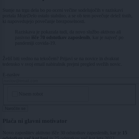
Stanje na trgu dela bo po oceni večine sodelujočih v raziskavi
portala
MojeDelo
ostalo stabilno, a se ob tem povečuje delež tistih,
ki napovedujejo povečanje brezposelnosti.
Raziskava je pokazala tudi, da novo službo aktivno ali
pasivno
išče 70 odstotkov zaposlenih
, kar je največ po
pandemiji covida-19.
Želiš biti vedno na tekočem? Prijavi se na novice in dvakrat
tedensko v svoj email nabiralnik prejmi pregled svežih novic.
E-naslov
CAPTCHA
Nisem robot
Naročite se
Plača ni glavni motivator
Novo zaposlitev aktivno išče 30 odstotkov zaposlenih, kar je
15
odstotkov več kot lani
in 25 odstotkov več kot leta 2022.