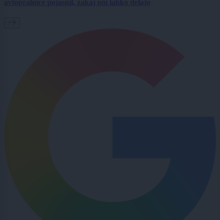
avtopralnice pojasnil, zakaj oni lahko delajo