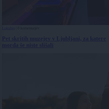
Lokalno
|
0 komentarjev
Pet skritih muzejev v Ljubljani, za katere
morda še niste slišali