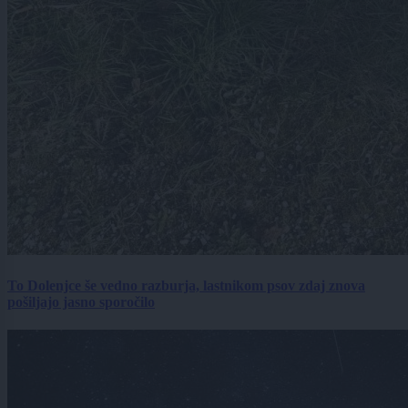
To Dolenjce še vedno razburja, lastnikom psov zdaj znova
pošiljajo jasno sporočilo