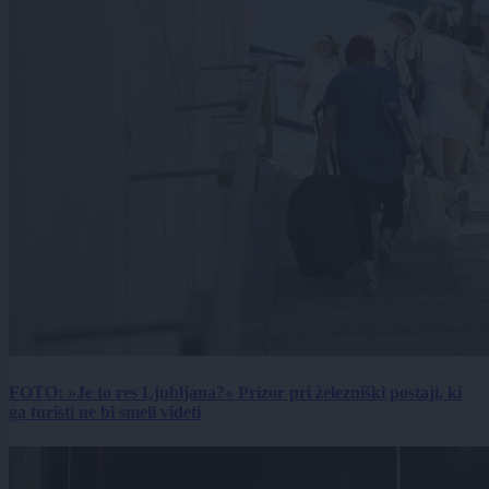
FOTO: »Je to res Ljubljana?« Prizor pri železniški postaji, ki
ga turisti ne bi smeli videti