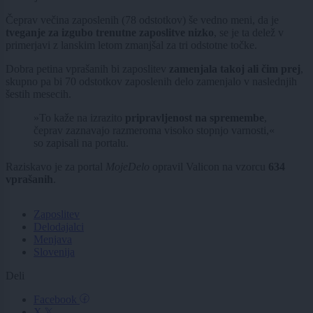
Čeprav večina zaposlenih (78 odstotkov) še vedno meni, da je
tveganje za izgubo trenutne zaposlitve nizko
, se je ta delež v
primerjavi z lanskim letom zmanjšal za tri odstotne točke.
Dobra petina vprašanih bi zaposlitev
zamenjala takoj ali čim prej
,
skupno pa bi 70 odstotkov zaposlenih delo zamenjalo v naslednjih
šestih mesecih.
»To kaže na izrazito
pripravljenost na spremembe
,
čeprav zaznavajo razmeroma visoko stopnjo varnosti,«
so zapisali na portalu.
Raziskavo je za portal
MojeDelo
opravil Valicon na vzorcu
634
vprašanih
.
Zaposlitev
Delodajalci
Menjava
Slovenija
Deli
Facebook
X