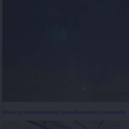
Bliža se na nebesni spektakel, letos odlični pogoji za opazovanje