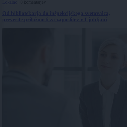
Lokalno
|
0 komentarjev
Od bibliotekarja do inšpekcijskega svetovalca,
preverite priložnosti za zaposlitev v Ljubljani