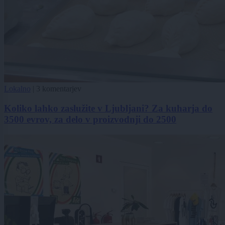
Lokalno
|
3 komentarjev
Koliko lahko zaslužite v Ljubljani? Za kuharja do
3500 evrov, za delo v proizvodnji do 2500