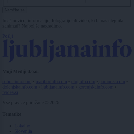
Naročite se
Imaš novico, informacijo, fotografijo ali video, ki bi nas utegnila
zanimati? Najboljše nagradimo.
Pošlji
Moji Mediji d.o.o.
sobotainfo.com
•
mariborinfo.com
•
ptujinfo.com
•
pomurec.com
•
dolenjskainfo.com
•
ljubljanainfo.com
•
gorenjskainfo.com
•
tvidea.si
Vse pravice pridržane © 2026
Tematike
Lokalno
Slovenija