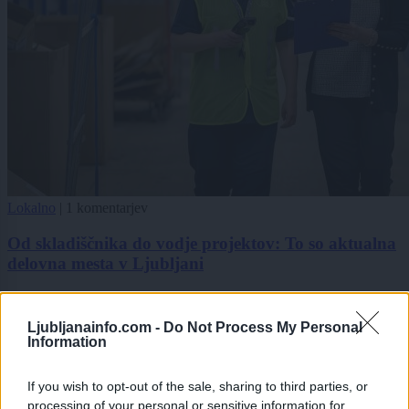
Lokalno
|
1 komentarjev
Od skladiščnika do vodje projektov: To so aktualna
delovna mesta v Ljubljani
1
2
Ljubljanainfo.com -
Do Not Process My Personal
3
Information
4
If you wish to opt-out of the sale, sharing to third parties, or
processing of your personal or sensitive information for