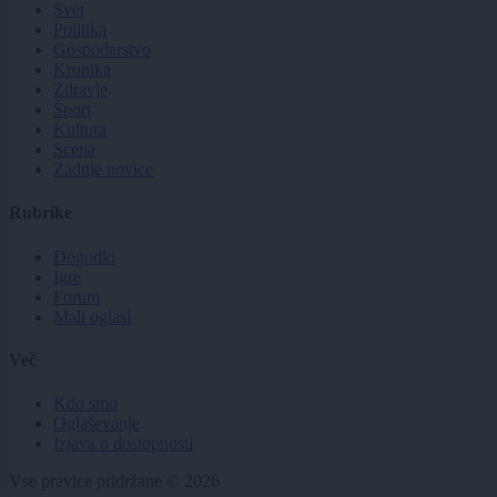
Svet
Politika
Gospodarstvo
Kronika
Zdravje
Šport
Kultura
Scena
Zadnje novice
Rubrike
Dogodki
Igre
Forum
Mali oglasi
Več
Kdo smo
Oglaševanje
Izjava o dostopnosti
Vse pravice pridržane © 2026