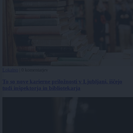
Lokalno
|
0 komentarjev
To so nove karierne priložnosti v Ljubljani, iščejo
tudi inšpektorja in bibliotekarja