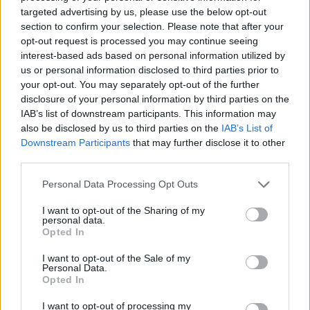
Zadnje objavljeno
V živo
targeted advertising by us, please use the below opt-out
Lokalno
24 minut nazaj
section to confirm your selection. Please note that after your
opt-out request is processed you may continue seeing
VIDEO: Ponujali so mu droge, policist pa stal v bližini. Kaj se dogaja na
interest-based ads based on personal information utilized by
Metelkovi?
us or personal information disclosed to third parties prior to
Globalno
eno uro nazaj
your opt-out. You may separately opt-out of the further
disclosure of your personal information by third parties on the
Benetke z vstopninami zaslužile več kot pet milijonov evrov, bodo prihodnje
IAB’s list of downstream participants. This information may
leto še višje?
also be disclosed by us to third parties on the
IAB’s List of
Prijavi se na cajtng
Downstream Participants
that may further disclose it to other
Lokalno
2 uri nazaj
third parties.
Drevo leta sredi del na Barjanski: Občina zdaj preverja zaščito
Personal Data Processing Opt Outs
ljubljanskega ponosa
I want to opt-out of the Sharing of my
Slovenija
3 ure nazaj
personal data.
Opted In
Slovenci zaslužimo več, kot naj bi potrebovali za srečo? Podatek, ki
preseneča
I want to opt-out of the Sale of my
Personal Data.
Lokalno
3 ure nazaj
Opted In
FOTO: Novo opozorilo iz centra Ljubljane: Pod Mesarskim mostom našla
I want to opt-out of processing my