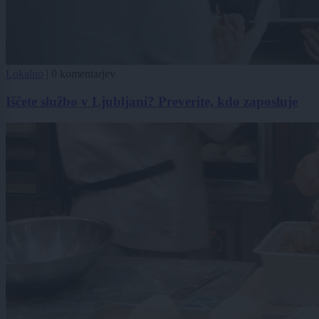
Lokalno
|
0 komentarjev
Iščete službo v Ljubljani? Preverite, kdo zaposluje