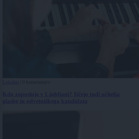
Lokalno
|
0 komentarjev
Kdo zaposluje v Ljubljani? Iščejo tudi učitelja
glasbe in odvetniškega kandidata