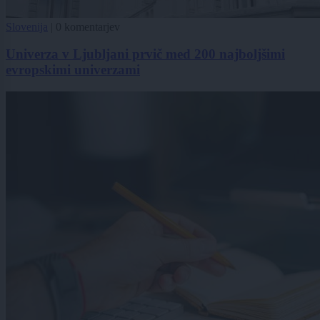
Slovenija
|
0 komentarjev
Univerza v Ljubljani prvič med 200 najboljšimi
evropskimi univerzami