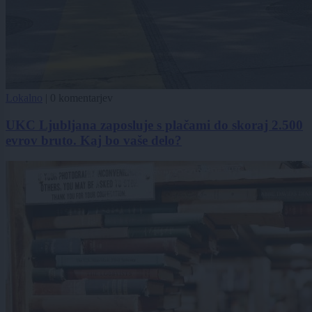
Lokalno
|
0 komentarjev
UKC Ljubljana zaposluje s plačami do skoraj 2.500
evrov bruto. Kaj bo vaše delo?