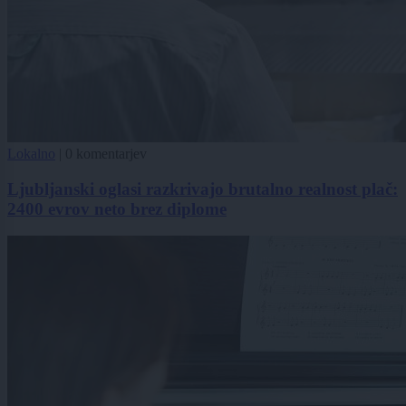
Lokalno
|
0 komentarjev
Ljubljanski oglasi razkrivajo brutalno realnost plač:
2400 evrov neto brez diplome