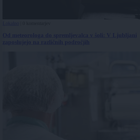
Lokalno
|
0 komentarjev
Od meteorologa do spremljevalca v šoli: V Ljubljani
zaposlujejo na različnih področjih