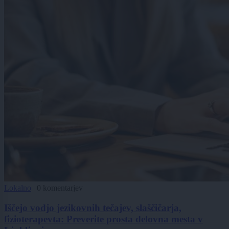
Lokalno
|
0 komentarjev
Iščejo vodjo jezikovnih tečajev, slaščičarja,
fizioterapevta: Preverite prosta delovna mesta v