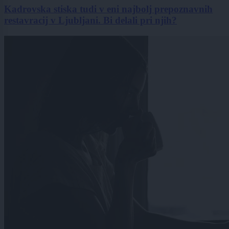
Kadrovska stiska tudi v eni najbolj prepoznavnih
restavracij v Ljubljani. Bi delali pri njih?