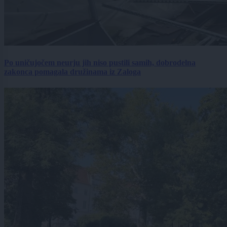
Po uničujočem neurju jih niso pustili samih, dobrodelna
zakonca pomagala družinama iz Zaloga