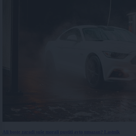
Ali boste zaradi suše morali pustiti avto umazan? Lastnik