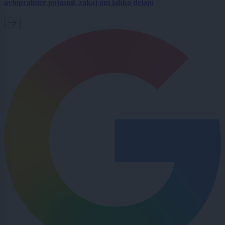
avtopralnice pojasnil, zakaj oni lahko delajo