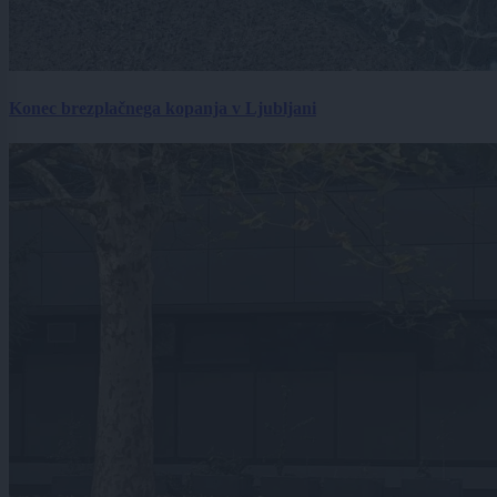
Konec brezplačnega kopanja v Ljubljani