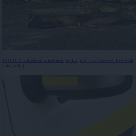
FOTO: V soboškem mestnem parku podrli več dreves. Preverili
smo, zakaj