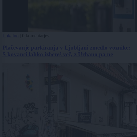
Lokalno
|
0 komentarjev
Plačevanje parkiranja v Ljubljani zmedlo voznike:
S kovanci lahko izbereš več, z Urbano pa ne