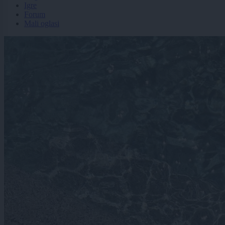
Igre
Forum
Mali oglasi