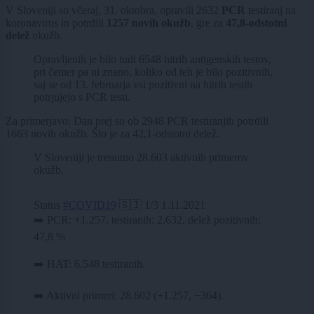
V Sloveniji so včeraj, 31. oktobra, opravili 2632
PCR
testiranj na
koronavirus in potrdili
1257 novih okužb
, gre za
47,8-odstotni
delež
okužb.
Opravljenih je bilo tudi 6548 hitrih antigenskih testov,
pri čemer pa ni znano, koliko od teh je bilo pozitivnih,
saj se od 13. februarja vsi pozitivni na hitrih testih
potrjujejo s PCR testi.
Za primerjavo: Dan prej so ob 2948 PCR testiranjih potrdili
1663 novih okužb. Šlo je za 42,1-odstotni delež.
V Sloveniji je trenutno 28.603 aktivnih primerov
okužb.
Status
#COVID19
🇸🇮 1/3 1.11.2021
➡️ PCR: +1.257, testiranih: 2.632, delež pozitivnih:
47,8 %
➡️ HAT: 6.548 testiranih.
➡️ Aktivni primeri: 28.602 (+1.257, −364).