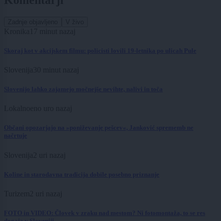
Zadnje objavljeno
V živo
Kronika
17 minut nazaj
Skoraj kot v akcijskem filmu: policisti lovili 19-letnika po ulicah Pule
Slovenija
30 minut nazaj
Slovenijo lahko zajamejo močnejše nevihte, nalivi in toča
Lokalno
eno uro nazaj
Občani opozarjajo na »poniževanje pešcev«, Janković sprememb ne
načrtuje
Slovenija
2 uri nazaj
Koline in starodavna tradicija dobile posebno priznanje
Turizem
2 uri nazaj
FOTO in VIDEO: Človek v zraku nad mestom? Ni fotomontaža, to se res
dogaja v Sloveniji