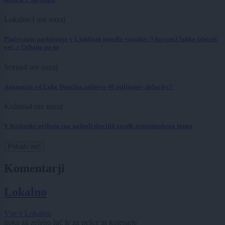
Lokalno
3 ure nazaj
Plačevanje parkiranja v Ljubljani zmedlo voznike: S kovanci lahko izbereš
več, z Urbano pa ne
Scena
4 ure nazaj
Anamaria od Luke Dončića zahteva 40 milijonov dolarjev?
Kultura
4 ure nazaj
V Križanke prihaja ena najbolj slovitih zgodb argentinskega tanga
Prikaži več
Komentarji
Lokalno
Vse v Lokalno
tipka za zeleno luč le za pešce in kolesarje