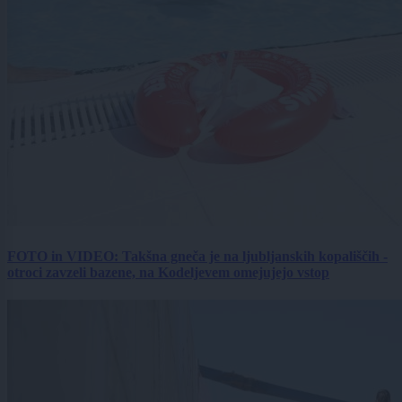
FOTO in VIDEO: Takšna gneča je na ljubljanskih kopališčih -
otroci zavzeli bazene, na Kodeljevem omejujejo vstop