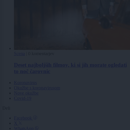
Scena
|
0 komentarjev
Deset najboljših filmov, ki si jih morate ogledati
to noč čarovnic
Koronavirus
Okužbe s koronavirusom
Nove okužbe
Covid-19
Deli
Facebook
X
WhatsApp