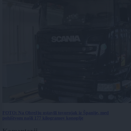
FOTO: Na Obrežju ustavili tovornjak iz Španije, med
pohištvom našli 177 kilogramov konoplje
Komentarji