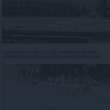
Vročina terja svoj davek: V UKC Ljubljana porast hudo
poškodovanih, letos že več kot 420 pristankov helikopterjev