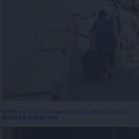
FOTO: »Je to res Ljubljana?« Prizor pri železniški postaji, ki
ga turisti ne bi smeli videti