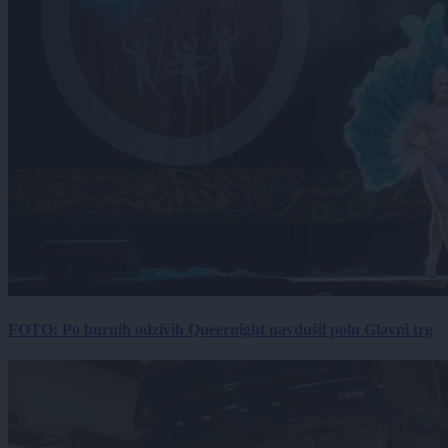
FOTO: Po burnih odzivih Queernight navdušil poln Glavni trg