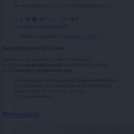
➡️ 14d pojavnost: 1.356,2 na 100.000 prebivalcev.
💪💉+🌬️🏠+😷+🙎↔↔🙎‍♂️=⛔🦠!
pic.twitter.com/j8baHnxgfW
— Sledilnik (@sledilnik)
November 1, 2021
Hospitalizirane 603 osebe
Trenutno so po podatkih Covid-19 Sledilnika v
bolnišnicah
hospitalizirani 603
covidni bolniki, od tega
je
145 pacientov na intenzivni negi
.
V Sloveniji smo včeraj zabeležili
deset smrtnih žrtev
s
koronavirusom, po podatkih Covid-19 Sledilnika je
zaradi covida-19 v Sloveniji umrlo že
4755 posameznikov.
Preberite še