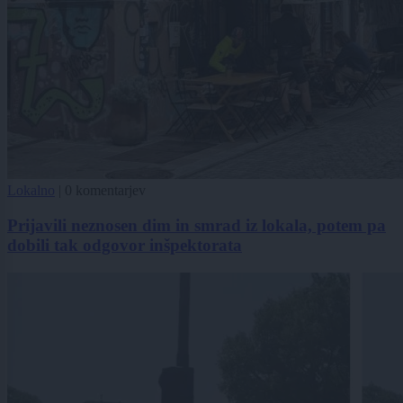
Lokalno
|
0 komentarjev
Prijavili neznosen dim in smrad iz lokala, potem pa
dobili tak odgovor inšpektorata