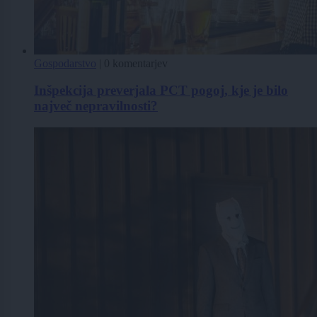
Gospodarstvo
|
0 komentarjev
Inšpekcija preverjala PCT pogoj, kje je bilo
največ nepravilnosti?