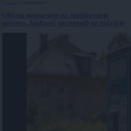
Lokalno
|
0 komentarjev
Občani opozarjajo na »poniževanje
pešcev«, Janković sprememb ne načrtuje