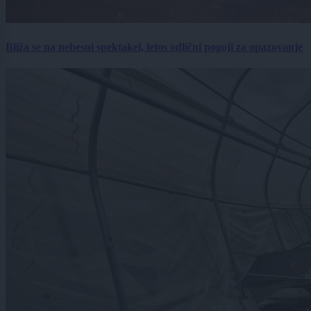
Bliža se na nebesni spektakel, letos odlični pogoji za opazovanje