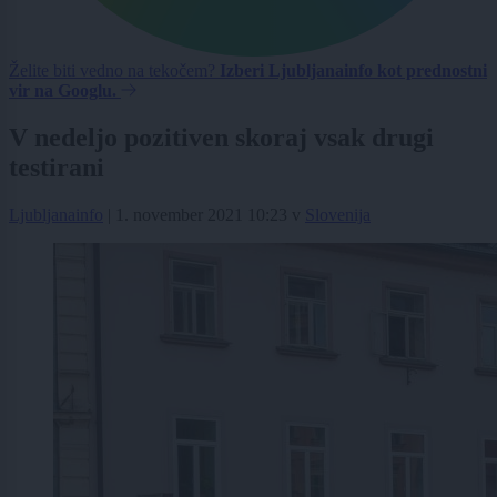
Želite biti vedno na tekočem?
Izberi Ljubljanainfo kot prednostni
vir na Googlu.
V nedeljo pozitiven skoraj vsak drugi
testirani
Ljubljanainfo
|
1. november 2021 10:23
v
Slovenija