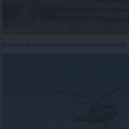
Rjavo listje po Ljubljani sredi avgusta: Kaj se dogaja z drevesi?