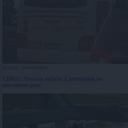
Slovenija
|
0 komentarjev
VIDEO: Nevarna vožnja: Z avtobusom po
reševalnem pasu