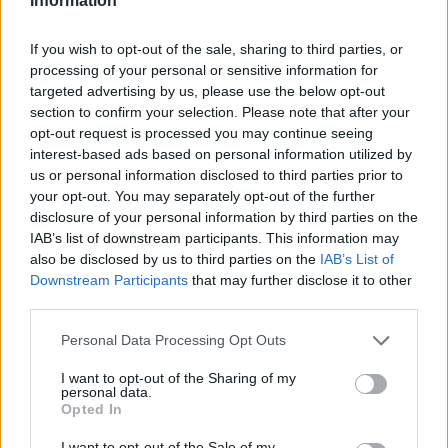
Information
E-naslov
If you wish to opt-out of the sale, sharing to third parties, or
CAPTCHA
Nisem robot
processing of your personal or sensitive information for
targeted advertising by us, please use the below opt-out
section to confirm your selection. Please note that after your
Naročite se
opt-out request is processed you may continue seeing
Imaš novico, informacijo, fotografijo ali video, ki bi nas utegnila
interest-based ads based on personal information utilized by
zanimati? Najboljše nagradimo.
us or personal information disclosed to third parties prior to
your opt-out. You may separately opt-out of the further
Pošlji
disclosure of your personal information by third parties on the
IAB’s list of downstream participants. This information may
also be disclosed by us to third parties on the
IAB’s List of
Prijavi se na cajtng
Downstream Participants
that may further disclose it to other
third parties.
Moji Mediji d.o.o.
Personal Data Processing Opt Outs
sobotainfo.com
•
mariborinfo.com
•
ptujinfo.com
•
pomurec.com
•
dolenjskainfo.com
•
ljubljanainfo.com
•
gorenjskainfo.com
•
I want to opt-out of the Sharing of my
tvidea.si
personal data.
Opted In
Vse pravice pridržane © 2026
I want to opt-out of the Sale of my