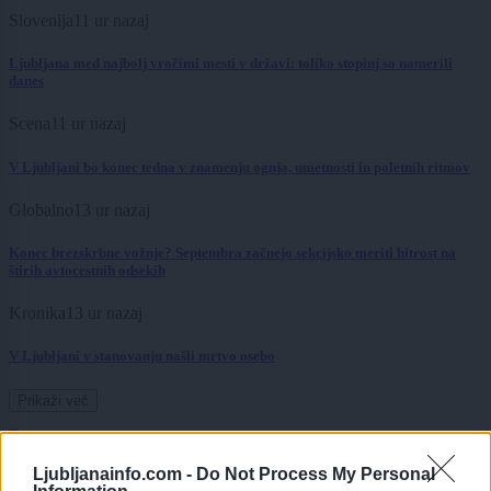
Slovenija
11 ur nazaj
Ljubljana med najbolj vročimi mesti v državi: toliko stopinj so namerili
danes
Scena
11 ur nazaj
V Ljubljani bo konec tedna v znamenju ognja, umetnosti in poletnih ritmov
Globalno
13 ur nazaj
Konec brezskrbne vožnje? Septembra začnejo sekcijsko meriti hitrost na
štirih avtocestnih odsekih
Kronika
13 ur nazaj
V Ljubljani v stanovanju našli mrtvo osebo
Prikaži več
Želiš biti vedno na tekočem? Prijavi se na novice in dvakrat
tedensko v svoj email nabiralnik prejmi pregled svežih novic.
Ljubljanainfo.com -
Do Not Process My Personal