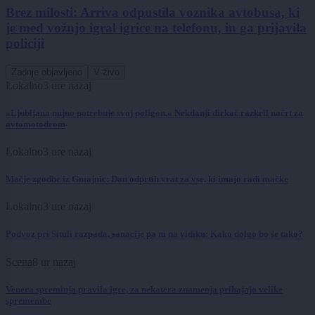
Brez milosti: Arriva odpustila voznika avtobusa, ki
je med vožnjo igral igrice na telefonu, in ga prijavila
policiji
Zadnje objavljeno
V živo
Lokalno
3 ure nazaj
»Ljubljana nujno potrebuje svoj poligon.« Nekdanji dirkač razkril načrt za
avtomotodrom
Lokalno
3 ure nazaj
Mačje zgodbe iz Gmajnic: Dan odprtih vrat za vse, ki imajo radi mačke
Lokalno
3 ure nazaj
Podvoz pri Situli razpada, sanacije pa ni na vidiku: Kako dolgo bo še tako?
Scena
8 ur nazaj
Venera spreminja pravila igre, za nekatera znamenja prihajajo velike
spremembe