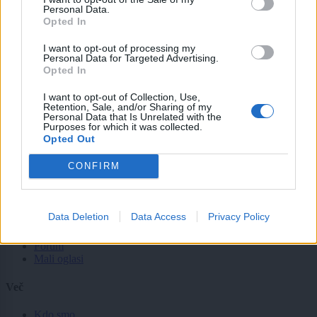
Personal Data.
Tematike
Opted In
Lokalno
I want to opt-out of processing my
Slovenija
Personal Data for Targeted Advertising.
Svet
Opted In
Politika
Gospodarstvo
I want to opt-out of Collection, Use,
Kronika
Retention, Sale, and/or Sharing of my
Zdravje
Personal Data that Is Unrelated with the
Purposes for which it was collected.
Šport
Opted Out
Kultura
Scena
Zadnje novice
CONFIRM
Rubrike
Data Deletion
Data Access
Privacy Policy
Dogodki
Igre
Forum
Mali oglasi
Več
Kdo smo