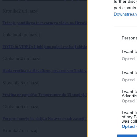
further disc
participants
Kronika
2 uri nazaj
Downstream 
Trčenje potniškega in tovornega vlaka na Hrvaškem
Lokalno
4 ure nazaj
Persona
FOTO in VIDEO: Ljubljano poleti vse bolj obiskujejo Američani, Britanci in 
I want t
Globalno
4 ure nazaj
Opted 
Huda vročina na Hrvaškem, nevaren vročinski val bo vztrajal do srede
I want t
Opted 
Slovenija
5 ur nazaj
I want 
Vročina ne popušča: Temperature do 35 stopinj, izdano tudi opozorilo
Advertis
Opted 
Globalno
6 ur nazaj
I want t
of my P
Pot proti morju bo daljša: Na avtocestah zastoji in več prometnih nesreč
was col
Opted 
Kronika
7 ur nazaj