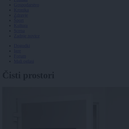
Gospodarstvo
Kronika
Zdravje
Šport
Kultura
Scena
Zadnje novice
Dogodki
Igre
Forum
Mali oglasi
Čisti prostori