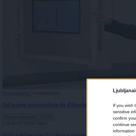
Ljubljana
Gospodarstvo
|
0 komentarjev
Od najete proizvodnje do Pfizerja: Zgodba podjetja, k
If you wish 
sensitive in
Zadnje objavljeno
V živo
confirm you
Lokalno
37 minut nazaj
continue se
information 
FOTO: Ljubljane iz leta 2013 skoraj ne prepoznamo – takšna je bila prestolni