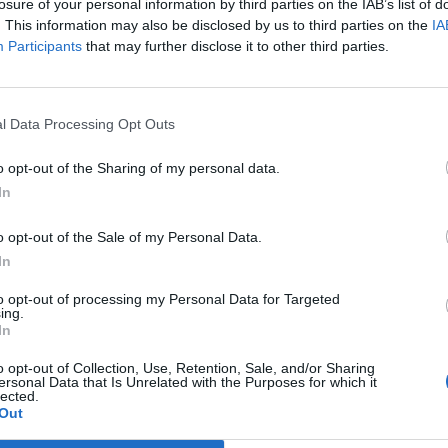
losure of your personal information by third parties on the IAB’s list of
. This information may also be disclosed by us to third parties on the
IA
Participants
that may further disclose it to other third parties.
Prijavi se na cajtng
l Data Processing Opt Outs
Španci
o opt-out of the Sharing of my personal data.
In
o opt-out of the Sale of my Personal Data.
In
to opt-out of processing my Personal Data for Targeted
ing.
In
o opt-out of Collection, Use, Retention, Sale, and/or Sharing
ersonal Data that Is Unrelated with the Purposes for which it
lected.
Out