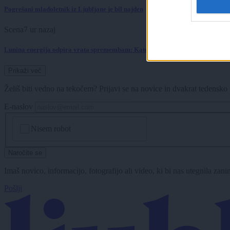
Pogrešani mladoletnik iz Ljubljane je bil najden
Scena
7 ur nazaj
Lunina energija odpira vrata spremembam: Katera znamenja danes čaka pravi
Prikaži več
Želiš biti vedno na tekočem? Prijavi se na novice in dvakrat tedensko 
E-naslov
CAPTCHA
Nisem robot
Naročite se
Imaš novico, informacijo, fotografijo ali video, ki bi nas utegnila zan
Pošlji