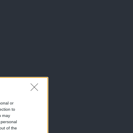
sonal or
ection to
ou may
 personal
out of the