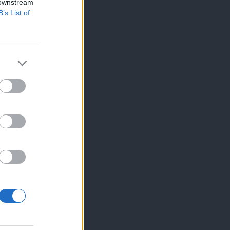
 downstream
B’s List of
×