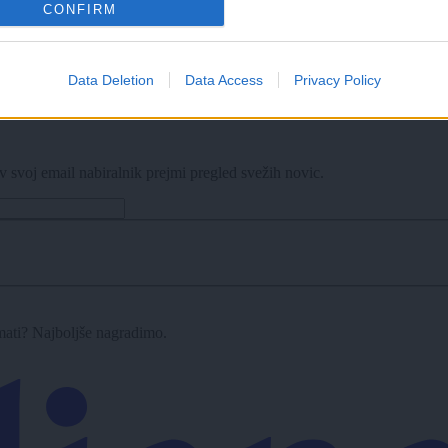
CONFIRM
Data Deletion
Data Access
Privacy Policy
 trenutek za veliki korak?
v svoj email nabiralnik prejmi pregled svežih novic.
imati? Najboljše nagradimo.