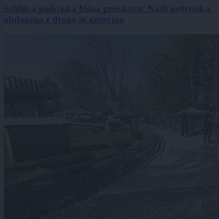
Srhljiva policijska hišna preiskava: Našli petletnika,
obdanega z drogo in gotovino