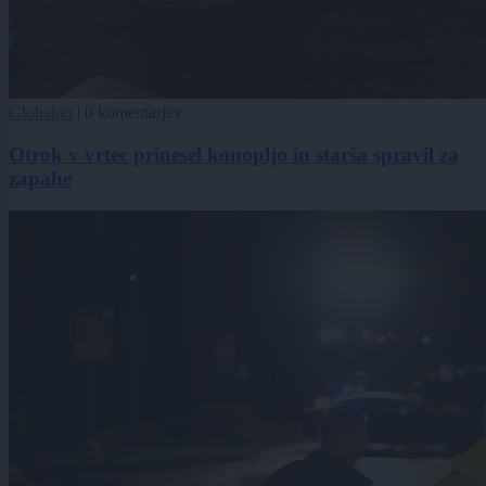
Globalno
|
0 komentarjev
Otrok v vrtec prinesel konopljo in starša spravil za
zapahe