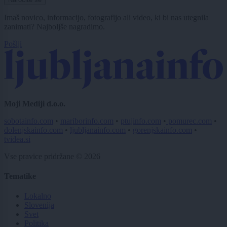
Imaš novico, informacijo, fotografijo ali video, ki bi nas utegnila
zanimati? Najboljše nagradimo.
Pošlji
Moji Mediji d.o.o.
sobotainfo.com
•
mariborinfo.com
•
ptujinfo.com
•
pomurec.com
•
dolenjskainfo.com
•
ljubljanainfo.com
•
gorenjskainfo.com
•
tvidea.si
Vse pravice pridržane © 2026
Tematike
Lokalno
Slovenija
Svet
Politika