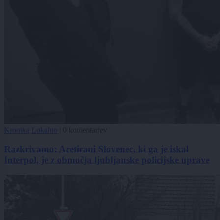
Kronika
Lokalno
|
0 komentarjev
Razkrivamo: Aretirani Slovenec, ki ga je iskal
Interpol, je z območja ljubljanske policijske uprave