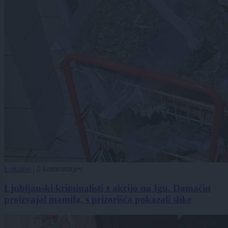
Lokalno
|
0 komentarjev
Ljubljanski kriminalisti z akcijo na Igu. Domačin
proizvajal mamila, s prizorišča pokazali slike