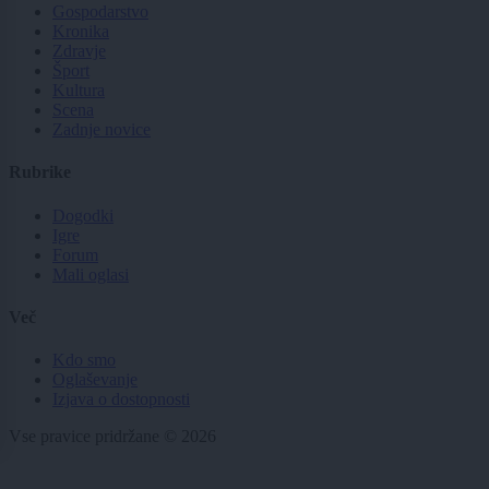
Gospodarstvo
Kronika
Zdravje
Šport
Kultura
Scena
Zadnje novice
Rubrike
Dogodki
Igre
Forum
Mali oglasi
Več
Kdo smo
Oglaševanje
Izjava o dostopnosti
Vse pravice pridržane © 2026