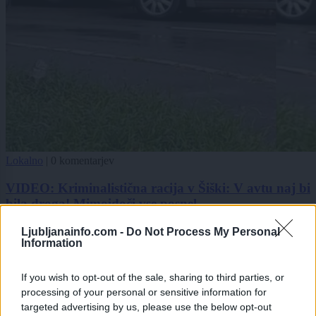
Lokalno
|
0 komentarjev
VIDEO: Kriminalistična racija v Šiški: V avtu naj bi
bila droga! Mimoidoči vse posnel
1
Ljubljanainfo.com -
Do Not Process My Personal
Information
2
3
If you wish to opt-out of the sale, sharing to third parties, or
processing of your personal or sensitive information for
targeted advertising by us, please use the below opt-out
Zadnje objavljeno
V živo