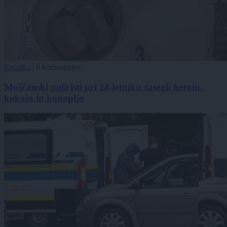
Kronika
|
0 komentarjev
Moščanski policisti pri 28-letniku zasegli heroin,
kokain in konopljo