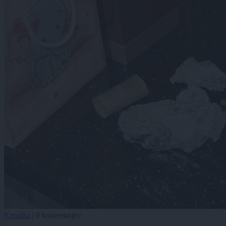
Kronika
|
0 komentarjev