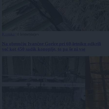
Kronika
|
0 komentarjev
Na območju Ivančne Gorice pri 60-letniku odkrili
več kot 450 sadik konoplje, to pa še ni vse