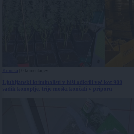
Kronika
|
0 komentarjev
Ljubljanski kriminalisti v hiši odkrili več kot 900
sadik konoplje, trije moški končali v priporu