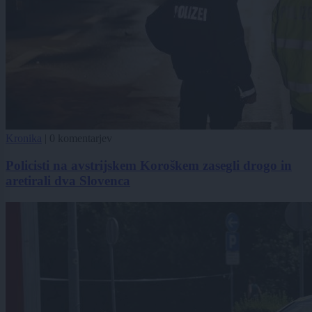
Kronika
|
0 komentarjev
Policisti na avstrijskem Koroškem zasegli drogo in
aretirali dva Slovenca