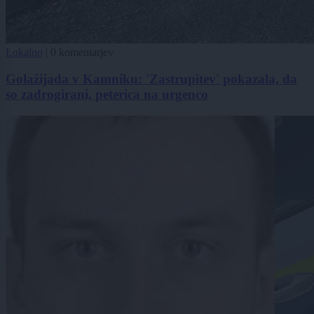
Lokalno
|
0 komentarjev
Golažijada v Kamniku: 'Zastrupitev' pokazala, da
so zadrogirani, peterica na urgenco