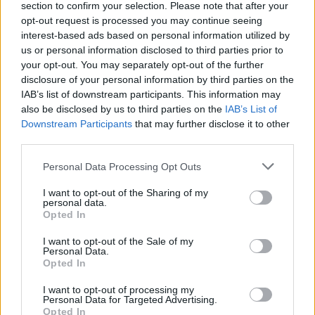
Lokalno
48 minut nazaj
section to confirm your selection. Please note that after your
opt-out request is processed you may continue seeing
Plačevanje parkiranja v Ljubljani zmedlo voznike: S kovanci lahko izbereš
interest-based ads based on personal information utilized by
več, z Urbano pa ne
us or personal information disclosed to third parties prior to
your opt-out. You may separately opt-out of the further
Scena
2 uri nazaj
disclosure of your personal information by third parties on the
IAB’s list of downstream participants. This information may
Anamaria od Luke Dončića zahteva 40 milijonov dolarjev?
also be disclosed by us to third parties on the
IAB’s List of
Prijavi se na cajtng
Downstream Participants
that may further disclose it to other
Kultura
2 uri nazaj
third parties.
V Križanke prihaja ena najbolj slovitih zgodb argentinskega tanga
Personal Data Processing Opt Outs
Kronika
3 ure nazaj
I want to opt-out of the Sharing of my
personal data.
Pogrešan je mladoletni Jon iz Ljubljane. Ste ga videli?
Opted In
Lokalno
3 ure nazaj
I want to opt-out of the Sale of my
Personal Data.
Opted In
Prijavili neznosen dim in smrad iz lokala, potem pa dobili tak odgovor
inšpektorata
I want to opt-out of processing my
Personal Data for Targeted Advertising.
Kronika
5 ur nazaj
Opted In