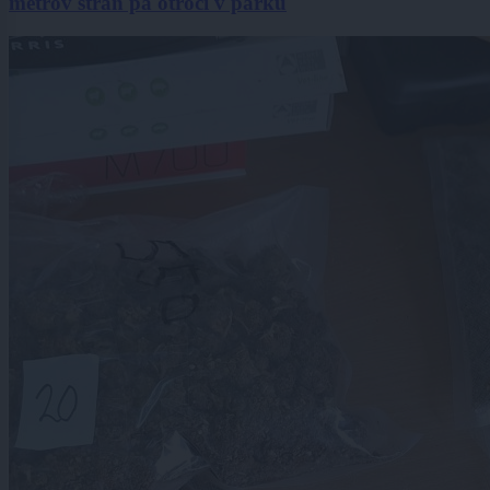
metrov stran pa otroci v parku