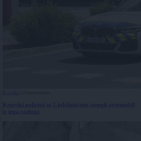
Kronika
|
0 komentarjev
Koprski policisti so Ljubljančanu zasegli avtomobil
iz tega razloga