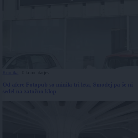
Kronika
|
0 komentarjev
Od afere Fotopub so minila tri leta, Smodej pa še ni
sedel na zatožno klop