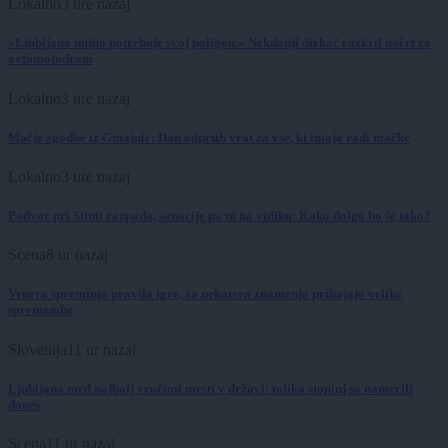
Lokalno
3 ure nazaj
»Ljubljana nujno potrebuje svoj poligon.« Nekdanji dirkač razkril načrt za
avtomotodrom
Lokalno
3 ure nazaj
Mačje zgodbe iz Gmajnic: Dan odprtih vrat za vse, ki imajo radi mačke
Lokalno
3 ure nazaj
Podvoz pri Situli razpada, sanacije pa ni na vidiku: Kako dolgo bo še tako?
Scena
8 ur nazaj
Venera spreminja pravila igre, za nekatera znamenja prihajajo velike
spremembe
Slovenija
11 ur nazaj
Ljubljana med najbolj vročimi mesti v državi: toliko stopinj so namerili
danes
Scena
11 ur nazaj