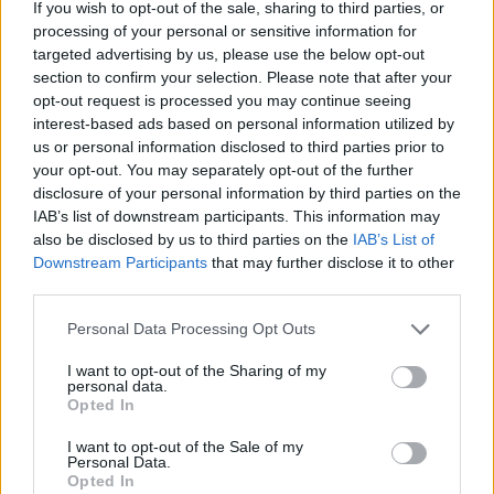
If you wish to opt-out of the sale, sharing to third parties, or
processing of your personal or sensitive information for
Imaš novico, informacijo, fotografijo ali video, ki bi nas utegnila
targeted advertising by us, please use the below opt-out
zanimati? Najboljše nagradimo.
section to confirm your selection. Please note that after your
Pošlji
opt-out request is processed you may continue seeing
interest-based ads based on personal information utilized by
us or personal information disclosed to third parties prior to
your opt-out. You may separately opt-out of the further
disclosure of your personal information by third parties on the
IAB’s list of downstream participants. This information may
Moji Mediji d.o.o.
also be disclosed by us to third parties on the
IAB’s List of
Prijavi se na cajtng
sobotainfo.com
•
mariborinfo.com
•
ptujinfo.com
•
pomurec.com
•
Downstream Participants
that may further disclose it to other
dolenjskainfo.com
•
ljubljanainfo.com
•
gorenjskainfo.com
•
third parties.
tvidea.si
Personal Data Processing Opt Outs
Vse pravice pridržane © 2026
I want to opt-out of the Sharing of my
Tematike
personal data.
Opted In
Lokalno
Slovenija
I want to opt-out of the Sale of my
Personal Data.
Svet
Opted In
Politika