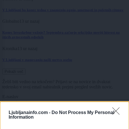
V Ljubljani bo konec tedna v znamenju ognja, umetnosti in poletnih ritmov
Globalno
13 ur nazaj
Konec brezskrbne vožnje? Septembra začnejo sekcijsko meriti hitrost na
štirih avtocestnih odsekih
Kronika
13 ur nazaj
V Ljubljani v stanovanju našli mrtvo osebo
Prikaži več
Želiš biti vedno na tekočem? Prijavi se na novice in dvakrat
tedensko v svoj email nabiralnik prejmi pregled svežih novic.
E-naslov
CAPTCHA
Ljubljanainfo.com -
Do Not Process My Personal
Nisem robot
Information
Naročite se