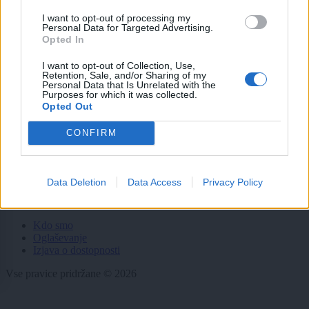
Gospodarstvo
Kronika
I want to opt-out of processing my
Personal Data for Targeted Advertising.
Zdravje
Opted In
Šport
Kultura
I want to opt-out of Collection, Use,
Scena
Retention, Sale, and/or Sharing of my
Zadnje novice
Personal Data that Is Unrelated with the
Purposes for which it was collected.
Opted Out
Rubrike
CONFIRM
Dogodki
Igre
Forum
Mali oglasi
Data Deletion
Data Access
Privacy Policy
Več
Kdo smo
Oglaševanje
Izjava o dostopnosti
Vse pravice pridržane © 2026