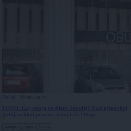
Kultura
|
0 komentarjev
FOTO: Kaj ostaja za Afero Smodej? Nad njegovimi
ljubljanskimi prostori sedaj le še Obup
Zadnje objavljeno
V živo