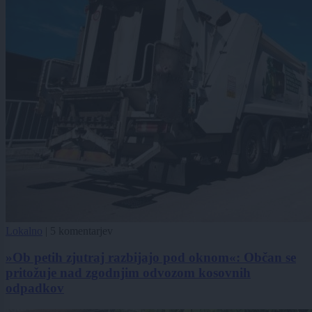
Lokalno
|
5 komentarjev
»Ob petih zjutraj razbijajo pod oknom«: Občan se
pritožuje nad zgodnjim odvozom kosovnih
odpadkov