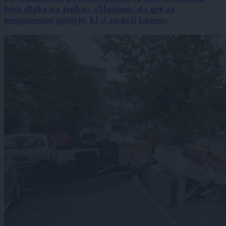
brez dlake na jeziku: »Menimo, da gre za
nespametno početje, ki si zasluži kazen«