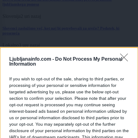
ljubljanskega ponosa
Slovenija
2 uri nazaj
Slovenci zaslužimo več, kot naj bi potrebovali za srečo? Podatek, ki
preseneča
Lokalno
3 ure nazaj
FOTO: Novo opozorilo iz centra Ljubljane: Pod Mesarskim mostom našla
Ljubljanainfo.com -
Do Not Process My Personal
odvržene igle
Information
Lokalno
3 ure nazaj
If you wish to opt-out of the sale, sharing to third parties, or
processing of your personal or sensitive information for
Coworking kot prostor za resno delo
targeted advertising by us, please use the below opt-out
Globalno
4 ure nazaj
section to confirm your selection. Please note that after your
opt-out request is processed you may continue seeing
Letošnji junij in julij v Zahodni Evropi najtoplejši v zgodovini
interest-based ads based on personal information utilized by
us or personal information disclosed to third parties prior to
Scena
5 ur nazaj
your opt-out. You may separately opt-out of the further
disclosure of your personal information by third parties on the
Zvezde prinašajo spremembe, nič ne bo tako, kot se zdi
IAB’s list of downstream participants. This information may