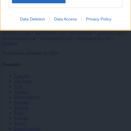
Data Deletion
Data Access
Privacy Policy
Moji Mediji d.o.o.
sobotainfo.com
•
mariborinfo.com
•
ptujinfo.com
•
pomurec.com
•
dolenjskainfo.com
•
ljubljanainfo.com
•
gorenjskainfo.com
•
tvidea.si
Vse pravice pridržane © 2026
Tematike
Lokalno
Slovenija
Svet
Politika
Gospodarstvo
Kronika
Zdravje
Šport
Kultura
Scena
Zadnje novice