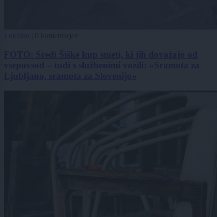
Lokalno
|
0 komentarjev
FOTO: Sredi Šiške kup smeti, ki jih dovažajo od
vsepovsod – tudi s službenimi vozili: »Sramota za
Ljubljano, sramota za Slovenijo«