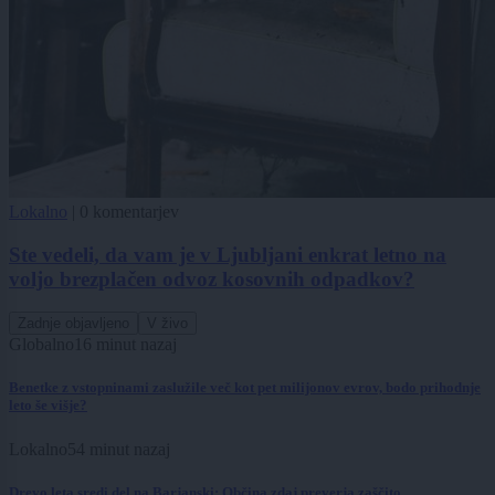
Lokalno
|
0 komentarjev
Ste vedeli, da vam je v Ljubljani enkrat letno na
voljo brezplačen odvoz kosovnih odpadkov?
Zadnje objavljeno
V živo
Globalno
16 minut nazaj
Benetke z vstopninami zaslužile več kot pet milijonov evrov, bodo prihodnje
leto še višje?
Lokalno
54 minut nazaj
Drevo leta sredi del na Barjanski: Občina zdaj preverja zaščito