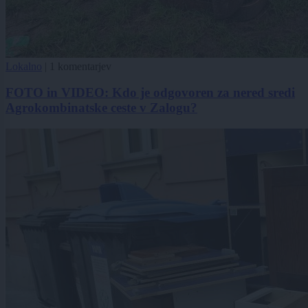
Lokalno
|
1 komentarjev
FOTO in VIDEO: Kdo je odgovoren za nered sredi
Agrokombinatske ceste v Zalogu?