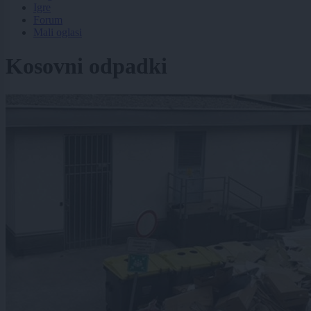
Igre
Forum
Mali oglasi
Kosovni odpadki