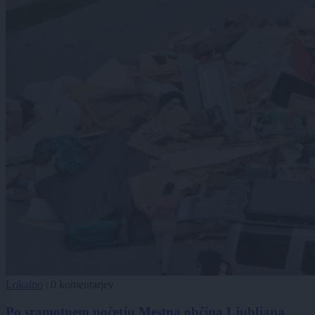
Lokalno
|
0 komentarjev
Po sramotnem početju Mestna občina Ljubljana