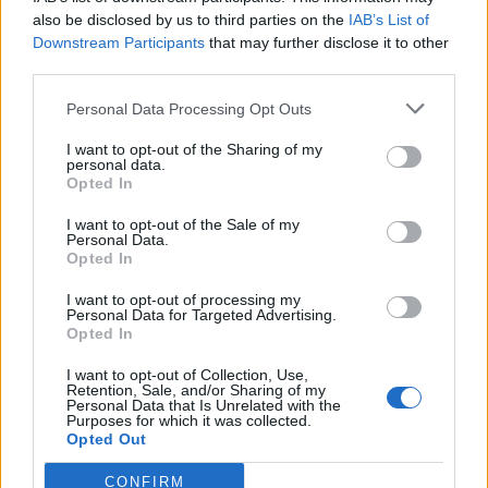
also be disclosed by us to third parties on the
IAB’s List of
Lokalno
8 ur nazaj
Prijavi se na cajtng
Downstream Participants
that may further disclose it to other
third parties.
Bi radi razstavljali v Mestni hiši ali Galeriji Kresija? Ljubljana išče nove
projekte
Personal Data Processing Opt Outs
Prikaži več
I want to opt-out of the Sharing of my
personal data.
Želiš biti vedno na tekočem? Prijavi se na novice in dvakrat
Opted In
tedensko v svoj email nabiralnik prejmi pregled svežih novic.
I want to opt-out of the Sale of my
E-naslov
Personal Data.
Opted In
CAPTCHA
Nisem robot
I want to opt-out of processing my
Personal Data for Targeted Advertising.
Opted In
Naročite se
I want to opt-out of Collection, Use,
Imaš novico, informacijo, fotografijo ali video, ki bi nas utegnila
Retention, Sale, and/or Sharing of my
Personal Data that Is Unrelated with the
zanimati? Najboljše nagradimo.
Purposes for which it was collected.
Opted Out
Pošlji
CONFIRM