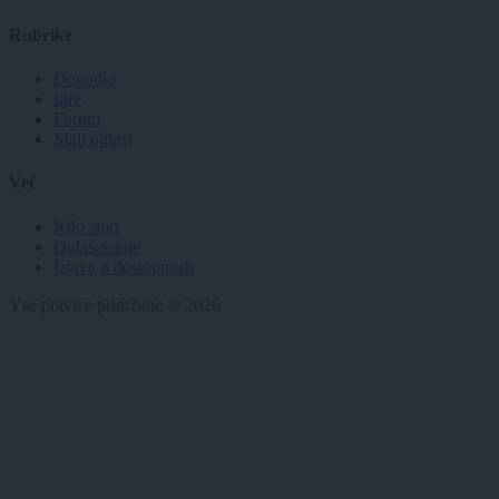
Rubrike
Dogodki
Igre
Forum
Mali oglasi
Več
Kdo smo
Oglaševanje
Izjava o dostopnosti
Vse pravice pridržane © 2026