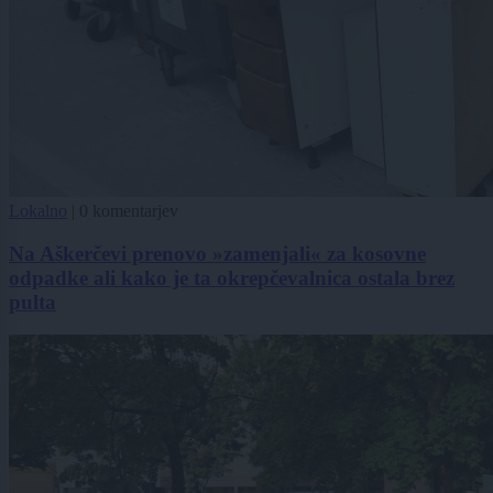
Lokalno
|
0 komentarjev
Na Aškerčevi prenovo »zamenjali« za kosovne
odpadke ali kako je ta okrepčevalnica ostala brez
pulta