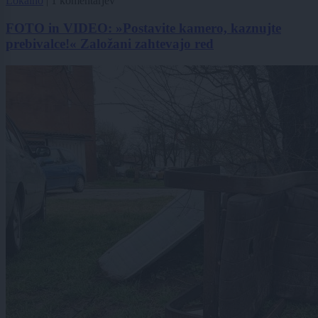
Lokalno
|
1 komentarjev
FOTO in VIDEO: »Postavite kamero, kaznujte
prebivalce!« Založani zahtevajo red