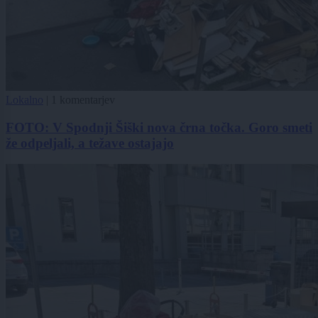
Lokalno
|
1 komentarjev
FOTO: V Spodnji Šiški nova črna točka. Goro smeti
že odpeljali, a težave ostajajo