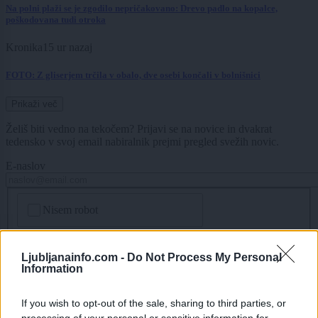
Na polni plaži se je zgodilo nepričakovano: Drevo padlo na kopalce,
poškodovana tudi otroka
Kronika
15 ur nazaj
FOTO: Z gliserjem trčila v obalo, dve osebi končali v bolnišnici
Prikaži več
Želiš biti vedno na tekočem? Prijavi se na novice in dvakrat
tedensko v svoj email nabiralnik prejmi pregled svežih novic.
E-naslov
CAPTCHA
Nisem robot
Naročite se
Ljubljanainfo.com -
Do Not Process My Personal
Imaš novico, informacijo, fotografijo ali video, ki bi nas utegnila
Information
zanimati? Najboljše nagradimo.
If you wish to opt-out of the sale, sharing to third parties, or
Pošlji