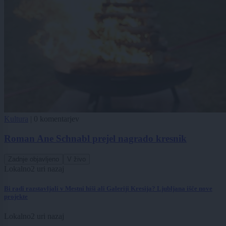
Kultura
|
0 komentarjev
Roman Ane Schnabl prejel nagrado kresnik
Zadnje objavljeno
V živo
Lokalno
2 uri nazaj
Bi radi razstavljali v Mestni hiši ali Galeriji Kresija? Ljubljana išče nove
projekte
Lokalno
2 uri nazaj