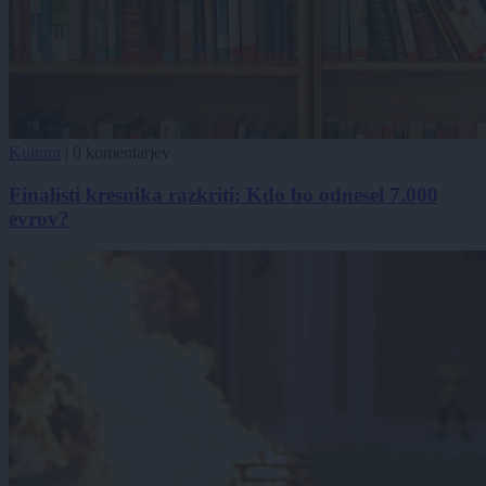
Kultura
|
0 komentarjev
Finalisti kresnika razkriti: Kdo bo odnesel 7.000
evrov?