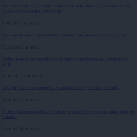
Namestitev klime v Ljubljani ni tako preprosta: Napačna postavitev lahko
prinese spor s sosedi ali inšpekcijo
Lokalno
2 uri nazaj
Novi mural »Najemniška kletka« ob Kinu Šiška skriva močno sporočilo
Turizem
10 ur nazaj
Prihajajo nočne prepovedi prodaje alkohola na Hrvaškem, v teh krajih že
velja
Slovenija
12 ur nazaj
Novi hit je »leno vrtnarjenje« - manj dela in več pridelka s temi triki
Kronika
13 ur nazaj
33-letni Slovenec končal v hrvaškem priporu: Povezujejo ga s tihotapljenjem
kokaina
Kronika
14 ur nazaj