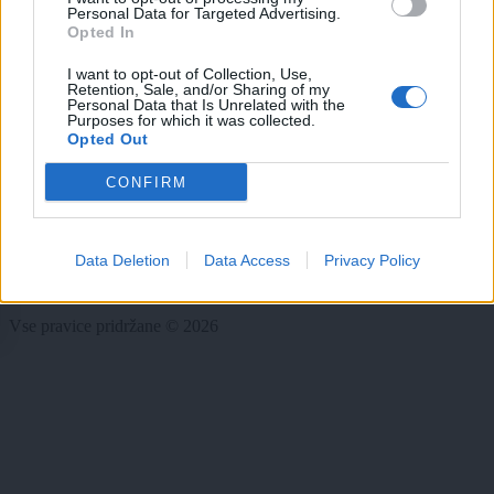
Personal Data for Targeted Advertising.
Zadnje novice
Opted In
Rubrike
I want to opt-out of Collection, Use,
Retention, Sale, and/or Sharing of my
Dogodki
Personal Data that Is Unrelated with the
Purposes for which it was collected.
Igre
Opted Out
Forum
Mali oglasi
CONFIRM
Več
Kdo smo
Data Deletion
Data Access
Privacy Policy
Oglaševanje
Izjava o dostopnosti
Vse pravice pridržane © 2026