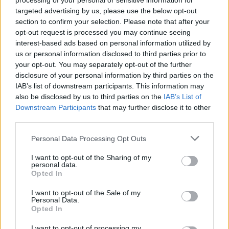
processing of your personal or sensitive information for
targeted advertising by us, please use the below opt-out
section to confirm your selection. Please note that after your
opt-out request is processed you may continue seeing
interest-based ads based on personal information utilized by
Moji Mediji d.o.o.
us or personal information disclosed to third parties prior to
your opt-out. You may separately opt-out of the further
sobotainfo.com
•
mariborinfo.com
•
ptujinfo.com
•
pomurec.com
•
disclosure of your personal information by third parties on the
dolenjskainfo.com
•
ljubljanainfo.com
•
gorenjskainfo.com
•
IAB’s list of downstream participants. This information may
tvidea.si
also be disclosed by us to third parties on the
IAB’s List of
Vse pravice pridržane © 2026
Prijavi se na cajtng
Downstream Participants
that may further disclose it to other
third parties.
Tematike
Personal Data Processing Opt Outs
Lokalno
Slovenija
I want to opt-out of the Sharing of my
Svet
personal data.
Politika
Opted In
Gospodarstvo
Kronika
I want to opt-out of the Sale of my
Zdravje
Personal Data.
Šport
Opted In
Kultura
Scena
I want to opt-out of processing my