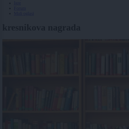
Igre
Forum
Mali oglasi
kresnikova nagrada