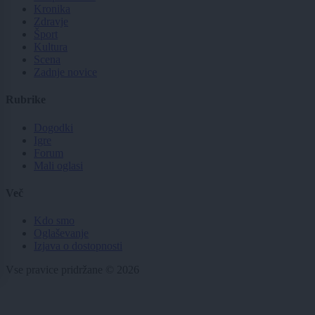
Kronika
Zdravje
Šport
Kultura
Scena
Zadnje novice
Rubrike
Dogodki
Igre
Forum
Mali oglasi
Več
Kdo smo
Oglaševanje
Izjava o dostopnosti
Vse pravice pridržane © 2026