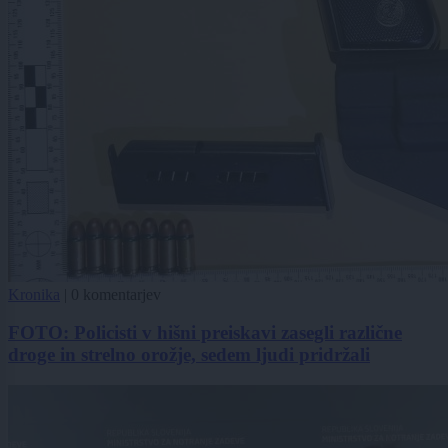
Kronika
|
0 komentarjev
FOTO: Policisti v hišni preiskavi zasegli različne
droge in strelno orožje, sedem ljudi pridržali