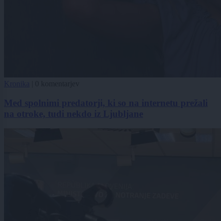
Kronika
|
0 komentarjev
Med spolnimi predatorji, ki so na internetu prežali
na otroke, tudi nekdo iz Ljubljane