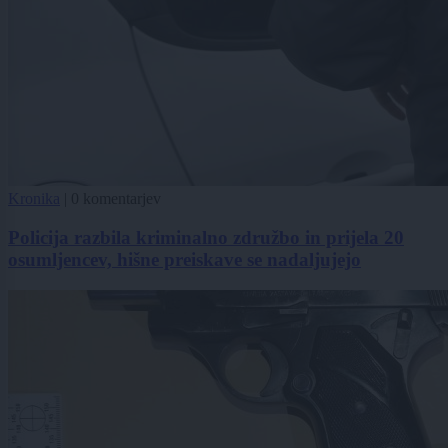
Kronika
|
0 komentarjev
Policija razbila kriminalno združbo in prijela 20
osumljencev, hišne preiskave se nadaljujejo