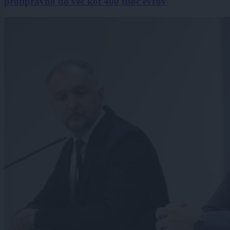
protipravno do več kot 400 tisoč evrov