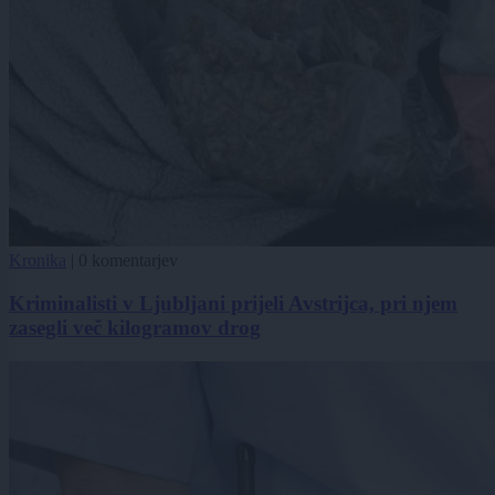
Kronika
|
0 komentarjev
Kriminalisti v Ljubljani prijeli Avstrijca, pri njem
zasegli več kilogramov drog