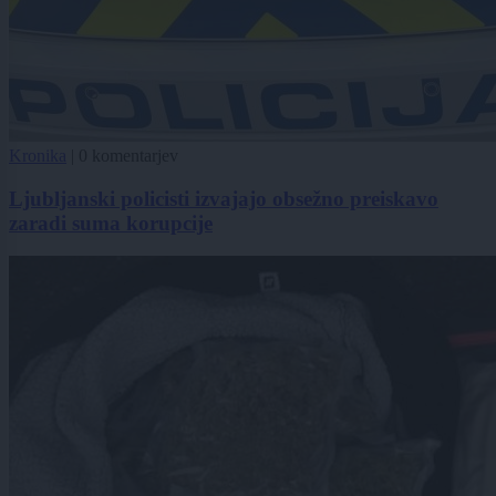
Kronika
|
0 komentarjev
Ljubljanski policisti izvajajo obsežno preiskavo
zaradi suma korupcije