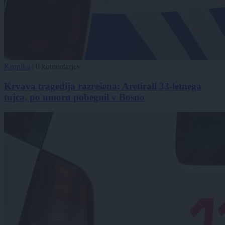
Kronika
|
0 komentarjev
Krvava tragedija razrešena: Aretirali 33-letnega
tujca, po umoru pobegnil v Bosno