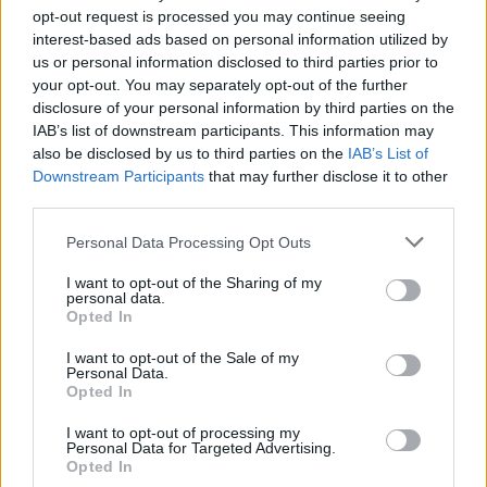
Slovenija
36 minut nazaj
opt-out request is processed you may continue seeing
interest-based ads based on personal information utilized by
Vročina ne popušča: Temperature do 35 stopinj, izdano tudi opozorilo
us or personal information disclosed to third parties prior to
your opt-out. You may separately opt-out of the further
Globalno
2 uri nazaj
disclosure of your personal information by third parties on the
IAB’s list of downstream participants. This information may
Pot proti morju bo daljša: Na avtocestah zastoji in več prometnih nesreč
also be disclosed by us to third parties on the
IAB’s List of
Prijavi se na cajtng
Downstream Participants
that may further disclose it to other
Kronika
2 uri nazaj
third parties.
Pogrešani mladoletnik iz Ljubljane je bil najden
Personal Data Processing Opt Outs
Scena
3 ure nazaj
I want to opt-out of the Sharing of my
personal data.
Lunina energija odpira vrata spremembam: Katera znamenja danes čaka
Opted In
pravi trenutek za veliki korak?
I want to opt-out of the Sale of my
Lokalno
6 ur nazaj
Personal Data.
Opted In
FOTO in VIDEO: Medtem ko občina odlaša, podjetniki sami rešujejo ugled
podhoda Ajdovščina
I want to opt-out of processing my
Personal Data for Targeted Advertising.
Opted In
Kronika
14 ur nazaj