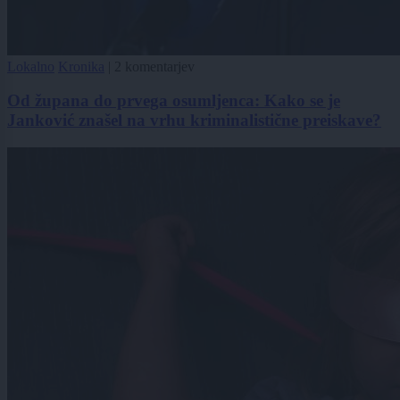
Lokalno
Kronika
|
2 komentarjev
Od župana do prvega osumljenca: Kako se je
Janković znašel na vrhu kriminalistične preiskave?