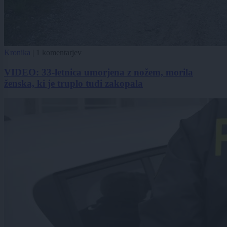
Kronika
|
1 komentarjev
VIDEO: 33-letnica umorjena z nožem, morila
ženska, ki je truplo tudi zakopala