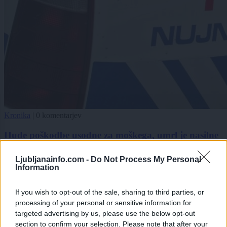
Kronika
|
0 komentarjev
Hude poškodbe usodne za moškega, umrl je nasilne
smrti
Ljubljanainfo.com -
Do Not Process My Personal
1
Information
2
3
If you wish to opt-out of the sale, sharing to third parties, or
processing of your personal or sensitive information for
targeted advertising by us, please use the below opt-out
Zadnje objavljeno
V živo
section to confirm your selection. Please note that after your