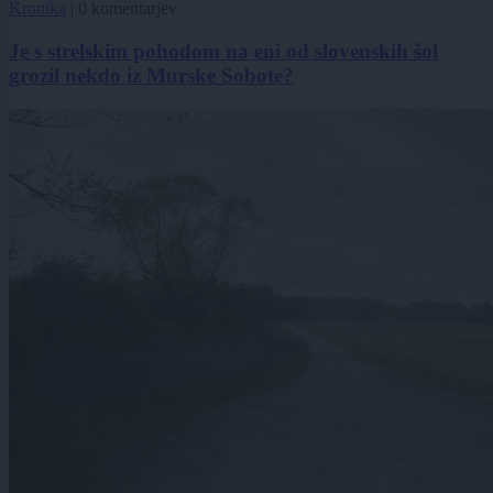
Kronika
|
0 komentarjev
Je s strelskim pohodom na eni od slovenskih šol
grozil nekdo iz Murske Sobote?