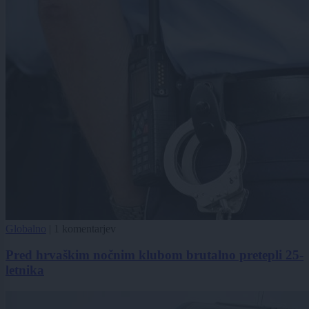
Globalno
|
1 komentarjev
Pred hrvaškim nočnim klubom brutalno pretepli 25-
letnika