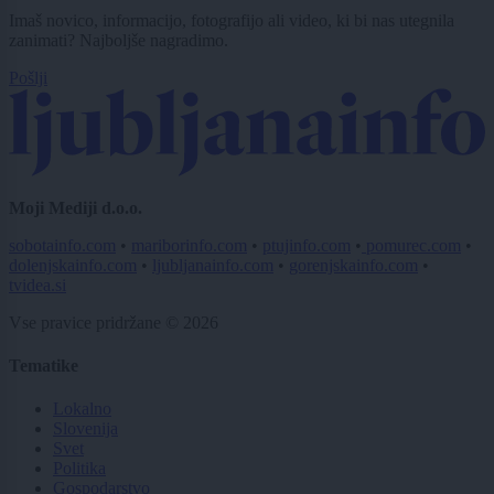
Imaš novico, informacijo, fotografijo ali video, ki bi nas utegnila
zanimati? Najboljše nagradimo.
Pošlji
Moji Mediji d.o.o.
sobotainfo.com
•
mariborinfo.com
•
ptujinfo.com
•
pomurec.com
•
dolenjskainfo.com
•
ljubljanainfo.com
•
gorenjskainfo.com
•
tvidea.si
Vse pravice pridržane © 2026
Tematike
Lokalno
Slovenija
Svet
Politika
Gospodarstvo