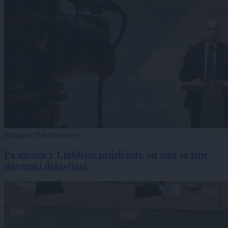
Kronika
|
0 komentarjev
Po umoru v Ljubljani prijeli štiri, od tega so trije
slovenski državljani