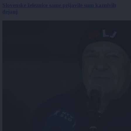
Slovenske železnice same prijavile sum kaznivih
dejanj