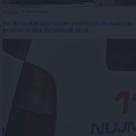
Kronika
|
0 komentarjev
Več slovenskih državljanov pridobivalo in razširjalo
posnetke spolno zlorabljenih otrok