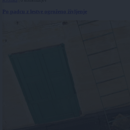
Kronika
|
0 komentarjev
Po padcu z lestve ogroženo življenje