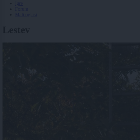
Igre
Forum
Mali oglasi
Lestev