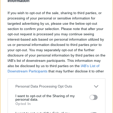
Information
Zvezde prinašajo spremembe, nič ne bo tako, kot se zdi
If you wish to opt-out of the sale, sharing to third parties, or
Prikaži več
processing of your personal or sensitive information for
targeted advertising by us, please use the below opt-out
Želiš biti vedno na tekočem? Prijavi se na novice in dvakrat
tedensko v svoj email nabiralnik prejmi pregled svežih novic.
section to confirm your selection. Please note that after your
opt-out request is processed you may continue seeing
E-naslov
interest-based ads based on personal information utilized by
us or personal information disclosed to third parties prior to
CAPTCHA
your opt-out. You may separately opt-out of the further
Nisem robot
disclosure of your personal information by third parties on the
IAB’s list of downstream participants. This information may
Naročite se
also be disclosed by us to third parties on the
IAB’s List of
Prijavi se na cajtng
Downstream Participants
that may further disclose it to other
Imaš novico, informacijo, fotografijo ali video, ki bi nas utegnila
third parties.
zanimati? Najboljše nagradimo.
Pošlji
Personal Data Processing Opt Outs
I want to opt-out of the Sharing of my
personal data.
Opted In