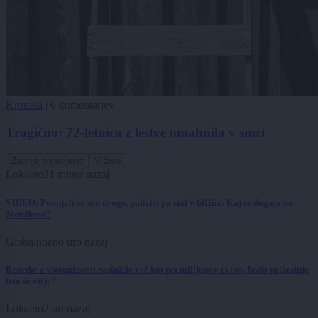
Kronika
|
0 komentarjev
Tragično: 72-letnica z lestve omahnila v smrt
Zadnje objavljeno
V živo
Lokalno
21 minut nazaj
VIDEO: Ponujali so mu droge, policist pa stal v bližini. Kaj se dogaja na
Metelkovi?
Globalno
eno uro nazaj
Benetke z vstopninami zaslužile več kot pet milijonov evrov, bodo prihodnje
leto še višje?
Lokalno
2 uri nazaj