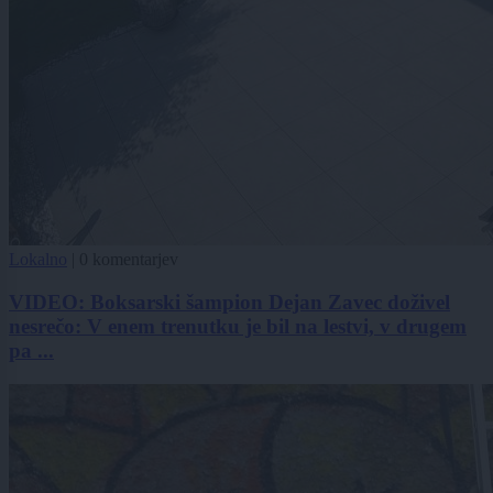
Lokalno
|
0 komentarjev
VIDEO: Boksarski šampion Dejan Zavec doživel
nesrečo: V enem trenutku je bil na lestvi, v drugem
pa ...