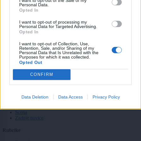
I want to opt-out of the Sale of my
Moji Mediji d.o.o.
Personal Data.
Opted In
sobotainfo.com
•
mariborinfo.com
•
ptujinfo.com
•
pomurec.com
•
dolenjskainfo.com
•
ljubljanainfo.com
•
gorenjskainfo.com
•
I want to opt-out of processing my
tvidea.si
Personal Data for Targeted Advertising.
Opted In
Vse pravice pridržane © 2026
I want to opt-out of Collection, Use,
Retention, Sale, and/or Sharing of my
Tematike
Personal Data that Is Unrelated with the
Purposes for which it was collected.
Lokalno
Opted Out
Slovenija
Svet
CONFIRM
Politika
Gospodarstvo
Kronika
Zdravje
Data Deletion
Data Access
Privacy Policy
Šport
Kultura
Scena
Zadnje novice
Rubrike