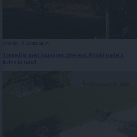
Kronika
|
0 komentarjev
Tragedija med žaganjem drevesa: Moški padel z
lestve in umrl