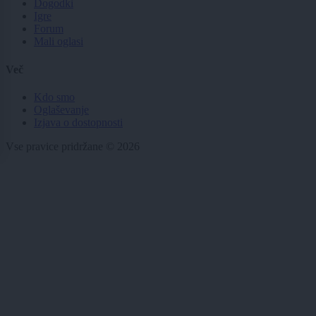
Dogodki
Igre
Forum
Mali oglasi
Več
Kdo smo
Oglaševanje
Izjava o dostopnosti
Vse pravice pridržane © 2026