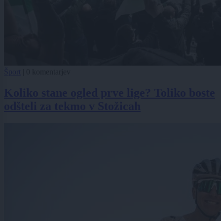
Šport
|
0 komentarjev
Koliko stane ogled prve lige? Toliko boste
odšteli za tekmo v Stožicah