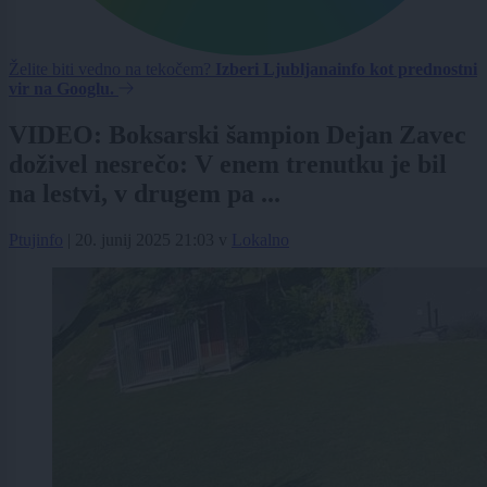
Želite biti vedno na tekočem?
Izberi Ljubljanainfo kot prednostni
vir na Googlu.
VIDEO: Boksarski šampion Dejan Zavec
doživel nesrečo: V enem trenutku je bil
na lestvi, v drugem pa ...
Ptujinfo
|
20. junij 2025 21:03
v
Lokalno