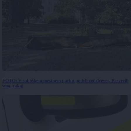
FOTO: V soboškem mestnem parku podrli več dreves. Preverili
smo, zakaj