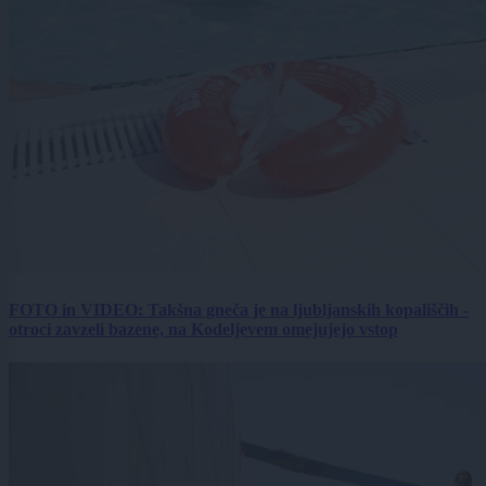
FOTO in VIDEO: Takšna gneča je na ljubljanskih kopališčih -
otroci zavzeli bazene, na Kodeljevem omejujejo vstop