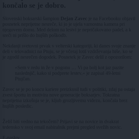
končalo se je dobro.
Slovenski boksarski šampion
Dejan Zavec
je na Facebooku objavil
posnetek neprijetne nesreče, ki jo je ujela varnostna kamera pri
njegovem domu. Med delom na lestvi je nepričakovano padel, a k
sreči ni prišlo do hujših poškodb.
Nekdanji svetovni prvak v velterski kategoriji, ki danes svoje znanje
deli v telovadnici na Ptuju, se je včeraj lotil vzdrževanja hiše, ko se
je zgodil nesrečen dogodek. Posnetek je Zavec delil z opozorilom:
»Sem v redu in že v pogonu … Vi pa bolj kot jaz pazite
naslednjič, kako si podprete lestev,« je zapisal 49-letni
Ptujčan.
Zavec se je po koncu kariere preizkusil tudi v politiki, zdaj pa ostaja
zvest športu in motivira nove generacije boksarjev. Tokratna
neprijetna izkušnja se je, kljub grozljivemu videzu, končala brez
hujših posledic.
Želiš biti vedno na tekočem? Prijavi se na novice in dvakrat
tedensko v svoj email nabiralnik prejmi pregled svežih novic.
E-naslov