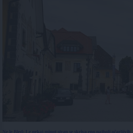
Ne le Bled: Le nekaj minut stran se skriva eno najbolj očarljivih