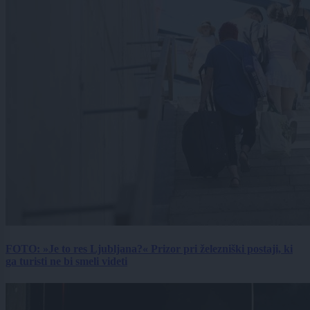
FOTO: »Je to res Ljubljana?« Prizor pri železniški postaji, ki
ga turisti ne bi smeli videti