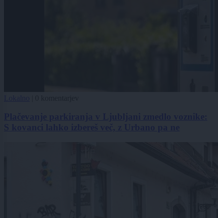
Lokalno
|
0 komentarjev
Plačevanje parkiranja v Ljubljani zmedlo voznike:
S kovanci lahko izbereš več, z Urbano pa ne