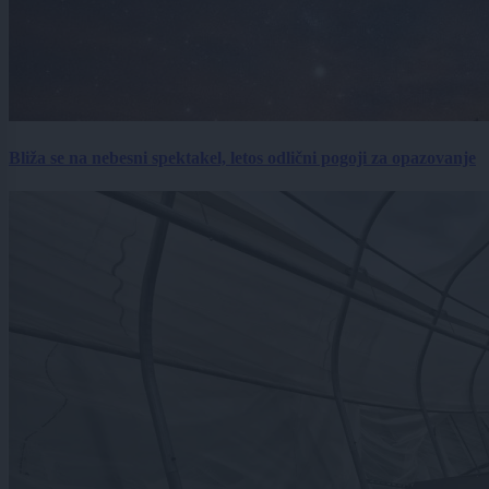
Bliža se na nebesni spektakel, letos odlični pogoji za opazovanje