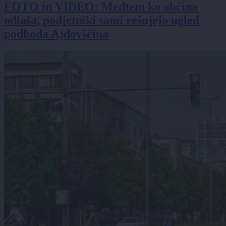
FOTO in VIDEO: Medtem ko občina
odlaša, podjetniki sami rešujejo ugled
podhoda Ajdovščina