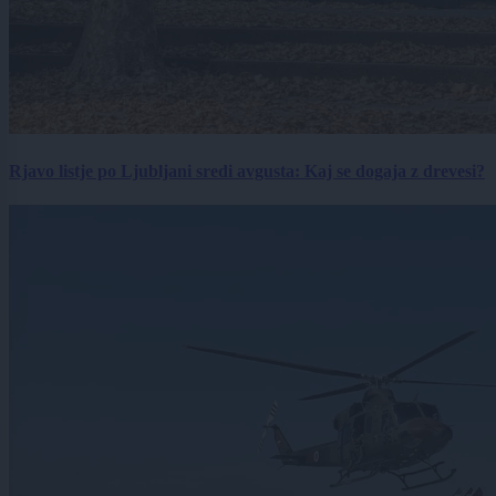
Rjavo listje po Ljubljani sredi avgusta: Kaj se dogaja z drevesi?