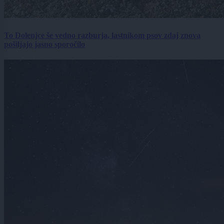
To Dolenjce še vedno razburja, lastnikom psov zdaj znova
pošiljajo jasno sporočilo