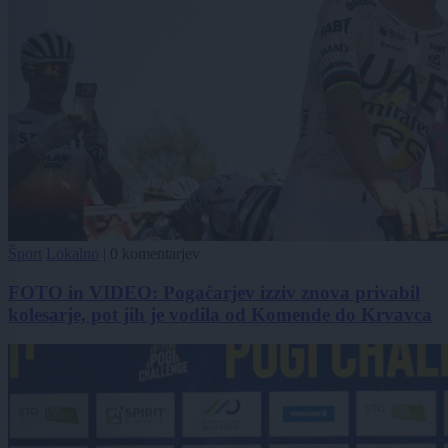
Šport
Lokalno
|
0 komentarjev
FOTO in VIDEO: Pogačarjev izziv znova privabil
kolesarje, pot jih je vodila od Komende do Krvavca