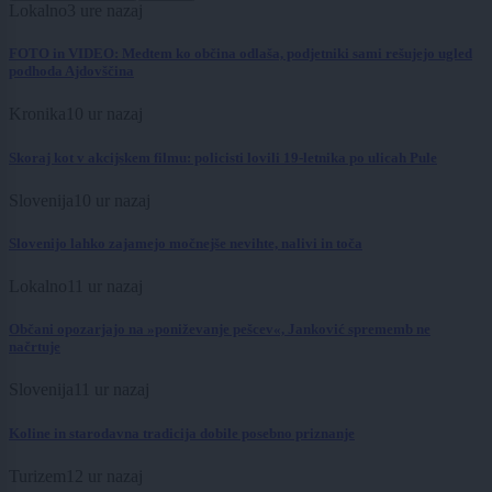
Lokalno
3 ure nazaj
FOTO in VIDEO: Medtem ko občina odlaša, podjetniki sami rešujejo ugled
podhoda Ajdovščina
Kronika
10 ur nazaj
Skoraj kot v akcijskem filmu: policisti lovili 19-letnika po ulicah Pule
Slovenija
10 ur nazaj
Slovenijo lahko zajamejo močnejše nevihte, nalivi in toča
Lokalno
11 ur nazaj
Občani opozarjajo na »poniževanje pešcev«, Janković sprememb ne
načrtuje
Slovenija
11 ur nazaj
Koline in starodavna tradicija dobile posebno priznanje
Turizem
12 ur nazaj