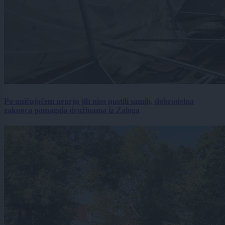
Po uničujočem neurju jih niso pustili samih, dobrodelna
zakonca pomagala družinama iz Zaloga