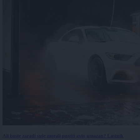
Ali boste zaradi suše morali pustiti avto umazan? Lastnik