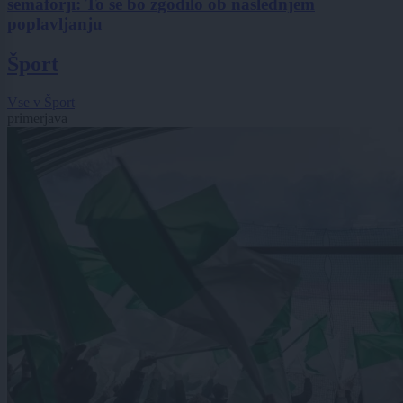
semaforji: To se bo zgodilo ob naslednjem
poplavljanju
Šport
Vse v Šport
primerjava