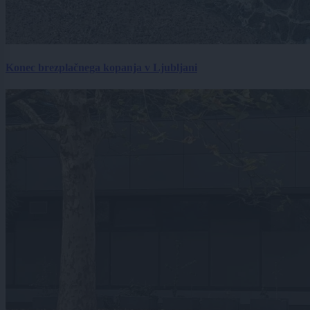
Konec brezplačnega kopanja v Ljubljani