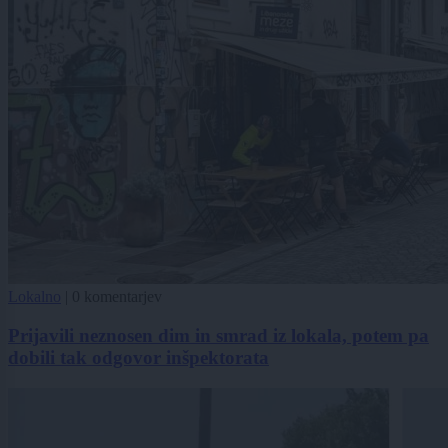
Lokalno
|
0 komentarjev
Prijavili neznosen dim in smrad iz lokala, potem pa
dobili tak odgovor inšpektorata