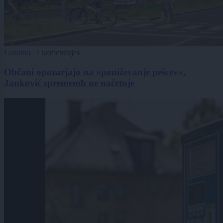
Lokalno
|
1 komentarjev
Občani opozarjajo na »poniževanje pešcev«,
Janković sprememb ne načrtuje