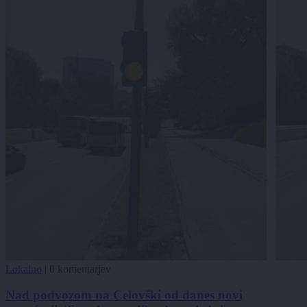
Lokalno
|
0 komentarjev
Nad podvozom na Celovški od danes novi