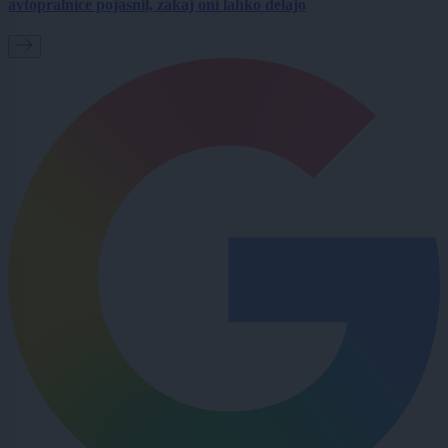
avtopralnice pojasnil, zakaj oni lahko delajo