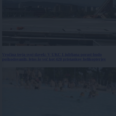
Vročina terja svoj davek: V UKC Ljubljana porast hudo
poškodovanih, letos že več kot 420 pristankov helikopterjev