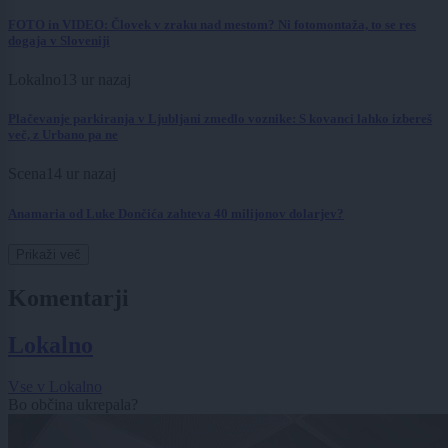
FOTO in VIDEO: Človek v zraku nad mestom? Ni fotomontaža, to se res
dogaja v Sloveniji
Lokalno
13 ur nazaj
Plačevanje parkiranja v Ljubljani zmedlo voznike: S kovanci lahko izbereš
več, z Urbano pa ne
Scena
14 ur nazaj
Anamaria od Luke Dončića zahteva 40 milijonov dolarjev?
Prikaži več
Komentarji
Lokalno
Vse v Lokalno
Bo občina ukrepala?