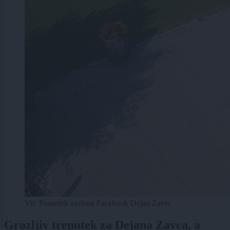
Vir: Posnetek zaslona Facebook Dejan Zavec
Grozljiv trenutek za Dejana Zavca, a