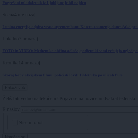
Pogrešani mladoletnik iz Ljubljane je bil najden
Scena
4 ure nazaj
Lunina energija odpira vrata spremembam: Katera znamenja danes čaka pravi
Lokalno
7 ur nazaj
FOTO in VIDEO: Medtem ko občina odlaša, podjetniki sami rešujejo ugled p
Kronika
14 ur nazaj
Skoraj kot v akcijskem filmu: policisti lovili 19-letnika po ulicah Pule
Prikaži več
Želiš biti vedno na tekočem? Prijavi se na novice in dvakrat tedensko 
E-naslov
CAPTCHA
Nisem robot
Naročite se