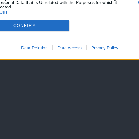
ersonal Data that Is Unrelated with the Purposes for which it
lected.
Out
ek
CONFIRM
Španci
Data Deletion
Data Access
Privacy Policy