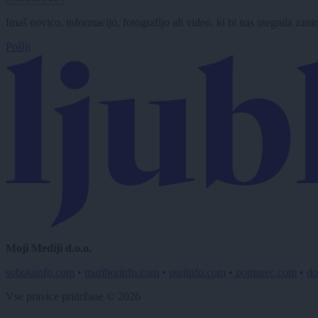
Imaš novico, informacijo, fotografijo ali video, ki bi nas utegnila zan
Pošlji
Moji Mediji d.o.o.
sobotainfo.com
•
mariborinfo.com
•
ptujinfo.com
•
pomurec.com
•
do
Vse pravice pridržane © 2026