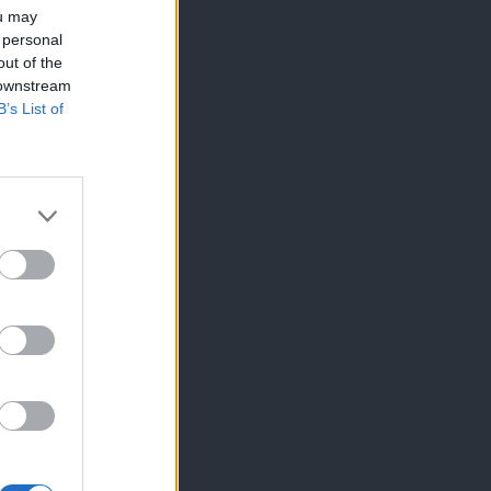
ou may
 personal
out of the
 downstream
B’s List of
×