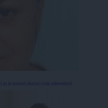
 ki jo je poznal skoraj vsak mimoidoči