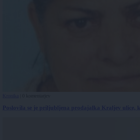
Kronika
|
0 komentarjev
Poslovila se je priljubljena prodajalka Kraljev ulice,