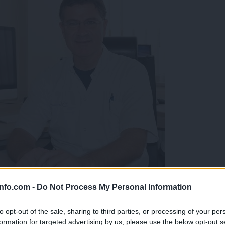
info.com -
Do Not Process My Personal Information
kot le izjemen zdravnik in znanstvenik«
to opt-out of the sale, sharing to third parties, or processing of your per
formation for targeted advertising by us, please use the below opt-out s