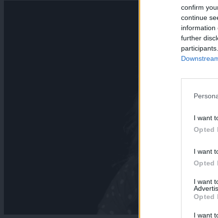
confirm you
continue se
information 
further disc
participants
Downstream 
Persona
I want t
Opted 
I want t
Opted 
I want 
Advertis
Opted 
I want t