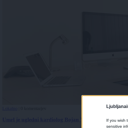
Ljubljana
Lokalno
|
0 komentarjev
Umrl je ugledni kardiolog Bojan Vrtovec: »Bil je več 
If you wish 
sensitive in