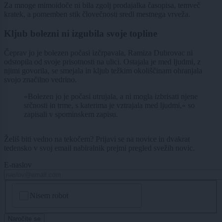
Za mnoge mimoidoče ni bila zgolj prodajalka časopisa, temveč
kratek, a pomemben stik človečnosti sredi mestnega vrveža.
Kljub bolezni ni izgubila svoje topline
Čeprav jo je bolezen počasi izčrpavala, Ramiza Dubrovac ni
odstopila od svoje prisotnosti na ulici. Ostajala je med ljudmi, z
njimi govorila, se smejala in kljub težkim okoliščinam ohranjala
svojo značilno vedrino.
»Bolezen jo je počasi utrujala, a ni mogla izbrisati njene
srčnosti in trme, s katerima je vztrajala med ljudmi,« so
zapisali v spominskem zapisu.
Želiš biti vedno na tekočem? Prijavi se na novice in dvakrat
tedensko v svoj email nabiralnik prejmi pregled svežih novic.
E-naslov
CAPTCHA
Nisem robot
Naročite se