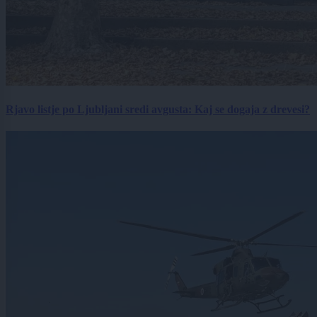
Rjavo listje po Ljubljani sredi avgusta: Kaj se dogaja z drevesi?