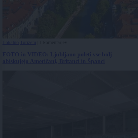
Lokalno
Turizem
|
1 komentarjev
FOTO in VIDEO: Ljubljano poleti vse bolj
obiskujejo Američani, Britanci in Španci