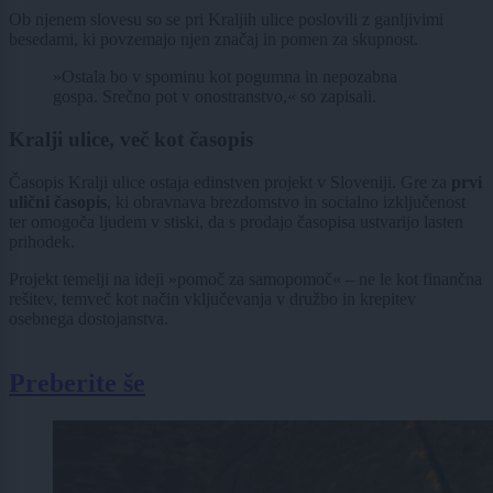
Ob njenem slovesu so se pri Kraljih ulice poslovili z ganljivimi
besedami, ki povzemajo njen značaj in pomen za skupnost.
»Ostala bo v spominu kot pogumna in nepozabna
gospa. Srečno pot v onostranstvo,« so zapisali.
Kralji ulice, več kot časopis
Časopis Kralji ulice ostaja edinstven projekt v Sloveniji. Gre za
prvi
ulični časopis
, ki obravnava brezdomstvo in socialno izključenost
ter omogoča ljudem v stiski, da s prodajo časopisa ustvarijo lasten
prihodek.
Projekt temelji na ideji »pomoč za samopomoč« – ne le kot finančna
rešitev, temveč kot način vključevanja v družbo in krepitev
osebnega dostojanstva.
Preberite še