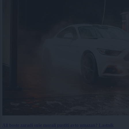
Ali boste zaradi suše morali pustiti avto umazan? Lastnik