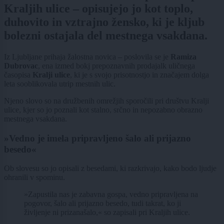
Kraljih ulice – opisujejo jo kot toplo,
duhovito in vztrajno žensko, ki je kljub
bolezni ostajala del mestnega vsakdana.
Iz Ljubljane prihaja žalostna novica – poslovila se je
Ramiza
Dubrovac
, ena izmed bokj prepoznavnih prodajalk uličnega
časopisa
Kralji ulice
, ki je s svojo prisotnostjo in značajem dolga
leta sooblikovala utrip mestnih ulic.
Njeno slovo so na družbenih omrežjih sporočili pri društvu Kralji
ulice, kjer so jo poznali kot stalno, srčno in nepozabno obrazno
mestnega vsakdana.
»Vedno je imela pripravljeno šalo ali prijazno
besedo«
Ob slovesu so jo opisali z besedami, ki razkrivajo, kako bodo ljudje
ohranili v spominu.
»Zapustila nas je zabavna gospa, vedno pripravljena na
pogovor, šalo ali prijazno besedo, tudi takrat, ko ji
življenje ni prizanašalo,« so zapisali pri Kraljih ulice.