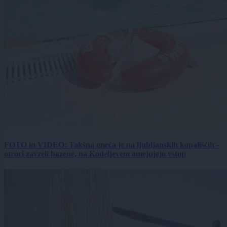
FOTO in VIDEO: Takšna gneča je na ljubljanskih kopališčih -
otroci zavzeli bazene, na Kodeljevem omejujejo vstop