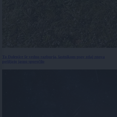
To Dolenjce še vedno razburja, lastnikom psov zdaj znova
pošiljajo jasno sporočilo