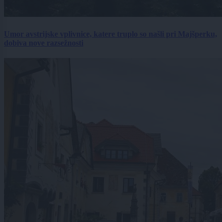
Umor avstrijske vplivnice, katere truplo so našli pri Majšperku,
dobiva nove razsežnosti