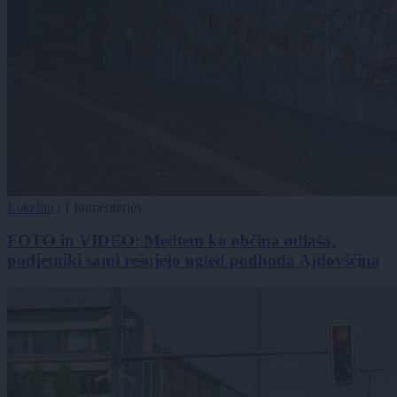
Lokalno
|
1 komentarjev
FOTO in VIDEO: Medtem ko občina odlaša,
podjetniki sami rešujejo ugled podhoda Ajdovščina