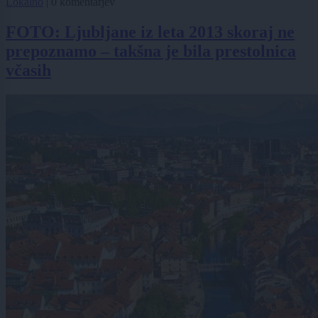
Lokalno
|
0 komentarjev
FOTO: Ljubljane iz leta 2013 skoraj ne
prepoznamo – takšna je bila prestolnica
včasih