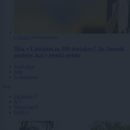
Lokalno
|
0 komentarjev
Hiša v Ljubljani za 300 tisočakov? Ja. Ampak
poglejte, kaj v resnici dobite
Kralji ulice
Smrt
In memoriam
Deli
Facebook
X
WhatsApp
Pošlji