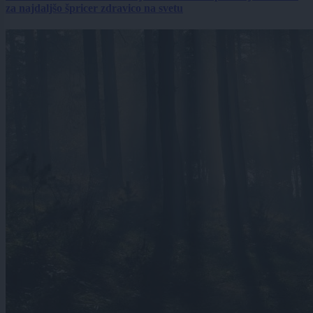
za najdaljšo špricer zdravico na svetu