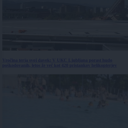
Vročina terja svoj davek: V UKC Ljubljana porast hudo
poškodovanih, letos že več kot 420 pristankov helikopterjev