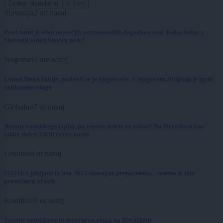
Zadnje objavljeno
V živo
Slovenija
2 uri nazaj
Pred nami je eden največjih astronomskih dogodkov leta: Kako bomo v
Sloveniji videli Sončev mrk?
Nogomet
4 ure nazaj
Lionel Messi žaluje, poslovil se je njegov oče: V njegovem življenju je igral
velikansko vlogo
Globalno
7 ur nazaj
Nimate vozniškega izpita, pa vseeno sedete za volan? Na Hrvaškem vas
lahko doleti 2.650 evrov kazni
Lokalno
8 ur nazaj
FOTO: Ljubljane iz leta 2013 skoraj ne prepoznamo – takšna je bila
prestolnica včasih
Kronika
10 ur nazaj
Trčenje potniškega in tovornega vlaka na Hrvaškem