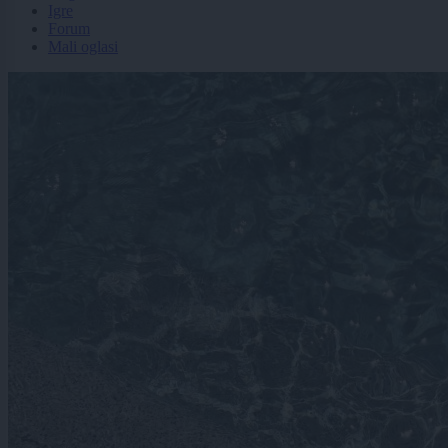
Igre
Forum
Mali oglasi