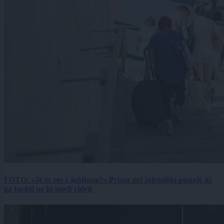
FOTO: »Je to res Ljubljana?« Prizor pri železniški postaji, ki
ga turisti ne bi smeli videti