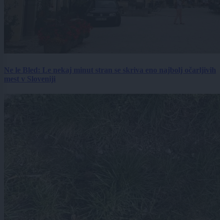
Ne le Bled: Le nekaj minut stran se skriva eno najbolj očarljivih
mest v Sloveniji