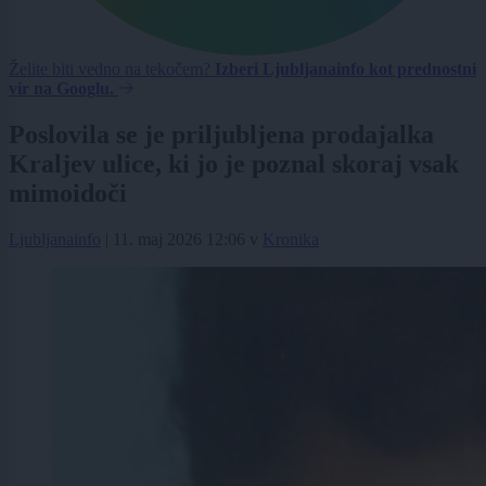
Želite biti vedno na tekočem?
Izberi Ljubljanainfo kot prednostni
vir na Googlu.
Poslovila se je priljubljena prodajalka
Kraljev ulice, ki jo je poznal skoraj vsak
mimoidoči
Ljubljanainfo
|
11. maj 2026 12:06
v
Kronika