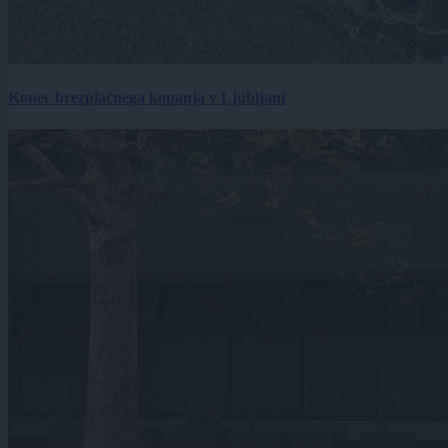
Konec brezplačnega kopanja v Ljubljani