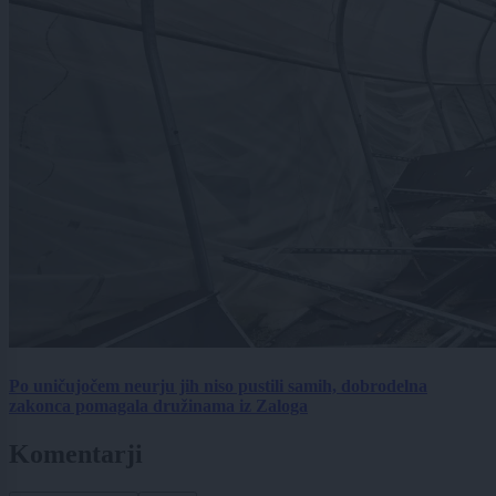
Po uničujočem neurju jih niso pustili samih, dobrodelna
zakonca pomagala družinama iz Zaloga
Komentarji