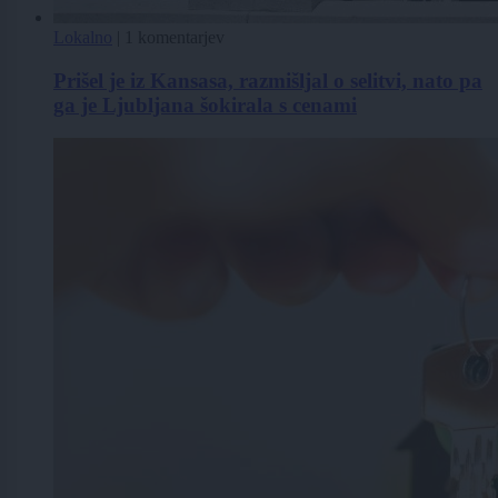
Lokalno
|
1 komentarjev
Prišel je iz Kansasa, razmišljal o selitvi, nato pa
ga je Ljubljana šokirala s cenami