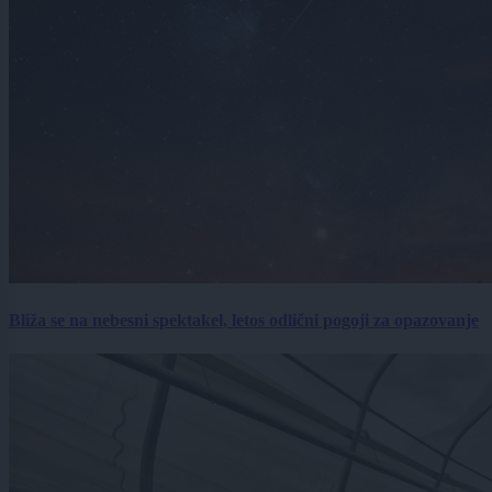
Bliža se na nebesni spektakel, letos odlični pogoji za opazovanje