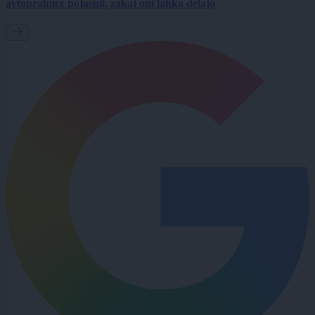
avtopralnice pojasnil, zakaj oni lahko delajo