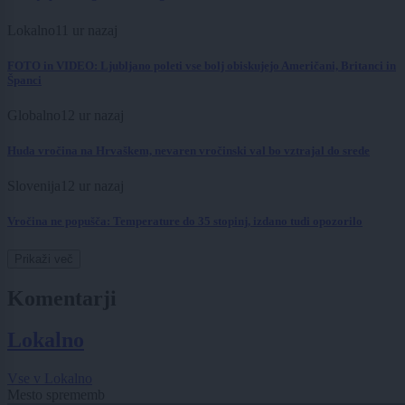
Lokalno
11 ur nazaj
FOTO in VIDEO: Ljubljano poleti vse bolj obiskujejo Američani, Britanci in
Španci
Globalno
12 ur nazaj
Huda vročina na Hrvaškem, nevaren vročinski val bo vztrajal do srede
Slovenija
12 ur nazaj
Vročina ne popušča: Temperature do 35 stopinj, izdano tudi opozorilo
Prikaži več
Komentarji
Lokalno
Vse v Lokalno
Mesto sprememb