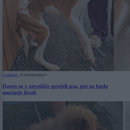
Lokalno
|
0 komentarjev
Danes so v zavetišče sprejeli psa, gre za hudo
mučenje živali