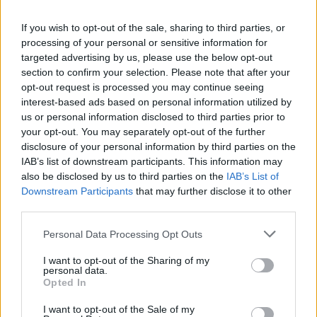
Naročite se
If you wish to opt-out of the sale, sharing to third parties, or
processing of your personal or sensitive information for
Imaš novico, informacijo, fotografijo ali video, ki bi nas utegnila
targeted advertising by us, please use the below opt-out
zanimati? Najboljše nagradimo.
section to confirm your selection. Please note that after your
Pošlji
opt-out request is processed you may continue seeing
interest-based ads based on personal information utilized by
us or personal information disclosed to third parties prior to
your opt-out. You may separately opt-out of the further
disclosure of your personal information by third parties on the
IAB’s list of downstream participants. This information may
Moji Mediji d.o.o.
also be disclosed by us to third parties on the
IAB’s List of
Prijavi se na cajtng
Downstream Participants
that may further disclose it to other
sobotainfo.com
•
mariborinfo.com
•
ptujinfo.com
•
pomurec.com
•
dolenjskainfo.com
•
ljubljanainfo.com
•
gorenjskainfo.com
•
third parties.
tvidea.si
Personal Data Processing Opt Outs
Vse pravice pridržane © 2026
I want to opt-out of the Sharing of my
personal data.
Tematike
Opted In
Lokalno
I want to opt-out of the Sale of my
Slovenija