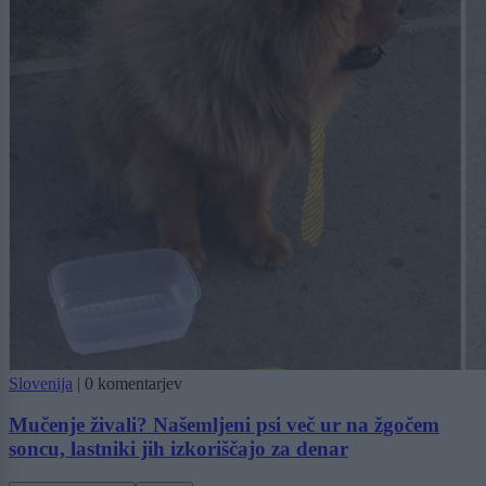
Slovenija
|
0 komentarjev
Mučenje živali? Našemljeni psi več ur na žgočem
soncu, lastniki jih izkoriščajo za denar