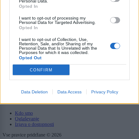
Personal Data.
Svet
Opted In
Politika
Gospodarstvo
I want to opt-out of processing my
Kronika
Personal Data for Targeted Advertising.
Zdravje
Opted In
Šport
Kultura
I want to opt-out of Collection, Use,
Scena
Retention, Sale, and/or Sharing of my
Zadnje novice
Personal Data that Is Unrelated with the
Purposes for which it was collected.
Opted Out
Rubrike
CONFIRM
Dogodki
Igre
Forum
Mali oglasi
Data Deletion
Data Access
Privacy Policy
Več
Kdo smo
Oglaševanje
Izjava o dostopnosti
Vse pravice pridržane © 2026