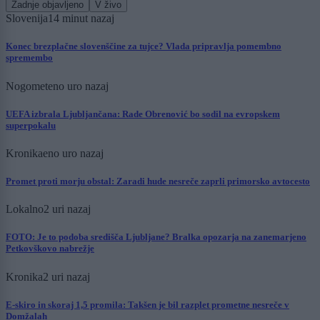
Zadnje objavljeno
V živo
Slovenija
14 minut nazaj
Konec brezplačne slovenščine za tujce? Vlada pripravlja pomembno
spremembo
Nogomet
eno uro nazaj
UEFA izbrala Ljubljančana: Rade Obrenović bo sodil na evropskem
superpokalu
Kronika
eno uro nazaj
Promet proti morju obstal: Zaradi hude nesreče zaprli primorsko avtocesto
Lokalno
2 uri nazaj
FOTO: Je to podoba središča Ljubljane? Bralka opozarja na zanemarjeno
Petkovškovo nabrežje
Kronika
2 uri nazaj
E-skiro in skoraj 1,5 promila: Takšen je bil razplet prometne nesreče v
Domžalah