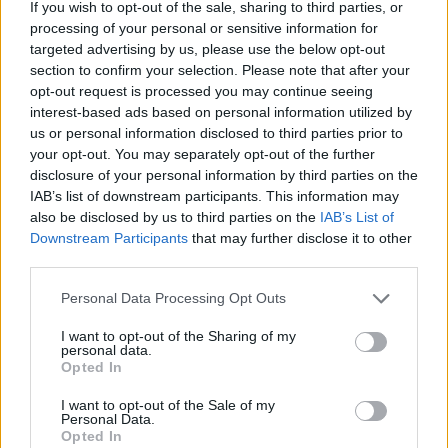
If you wish to opt-out of the sale, sharing to third parties, or
processing of your personal or sensitive information for
Imaš novico, informacijo, fotografijo ali video, ki bi nas utegnila
targeted advertising by us, please use the below opt-out
zanimati? Najboljše nagradimo.
section to confirm your selection. Please note that after your
Pošlji
opt-out request is processed you may continue seeing
interest-based ads based on personal information utilized by
us or personal information disclosed to third parties prior to
your opt-out. You may separately opt-out of the further
disclosure of your personal information by third parties on the
IAB’s list of downstream participants. This information may
Moji Mediji d.o.o.
also be disclosed by us to third parties on the
IAB’s List of
Prijavi se na cajtng
sobotainfo.com
•
mariborinfo.com
•
ptujinfo.com
•
pomurec.com
•
Downstream Participants
that may further disclose it to other
dolenjskainfo.com
•
ljubljanainfo.com
•
gorenjskainfo.com
•
third parties.
tvidea.si
Personal Data Processing Opt Outs
Vse pravice pridržane © 2026
I want to opt-out of the Sharing of my
Tematike
personal data.
Opted In
Lokalno
Slovenija
I want to opt-out of the Sale of my
Personal Data.
Svet
Opted In
Politika