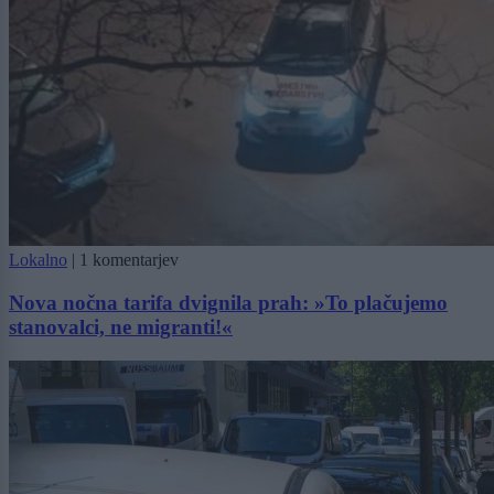
Lokalno
|
1 komentarjev
Nova nočna tarifa dvignila prah: »To plačujemo
stanovalci, ne migranti!«