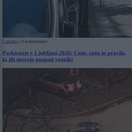
Lokalno
|
0 komentarjev
Parkiranje v Ljubljani 2026: Cene, cone in pravila,
ki jih morajo poznati vozniki