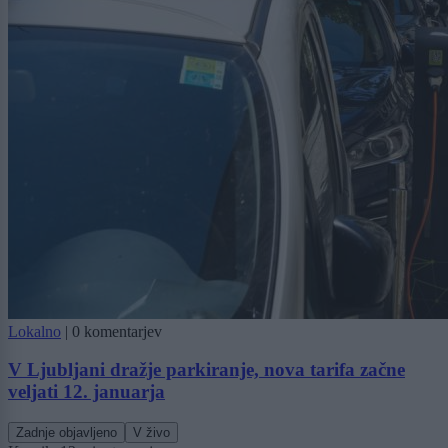
Lokalno
|
0 komentarjev
V Ljubljani dražje parkiranje, nova tarifa začne
veljati 12. januarja
Zadnje objavljeno
V živo