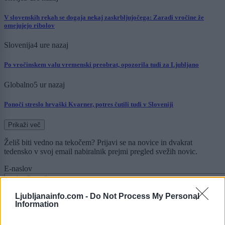
V slovenskih rekah se dogaja nekaj zaskrbljujočega: Zaradi vročine že
omejujejo ribolov
Slovenija
4 ure nazaj
Po vročinskem valu vremenski preobrat, opozorila tudi za Ljubljano
Globalno
5 ur nazaj
Ponoči streslo hrvaški Kvarner, potres čutili tudi v Sloveniji
Prikaži več
Želiš biti vedno na tekočem? Prijavi se na novice in dvakrat
tedensko v svoj email nabiralnik prejmi pregled svežih novic.
E-naslov
CAPTCHA
Ljubljanainfo.com -
Do Not Process My Personal
Nisem robot
Information
Naročite se