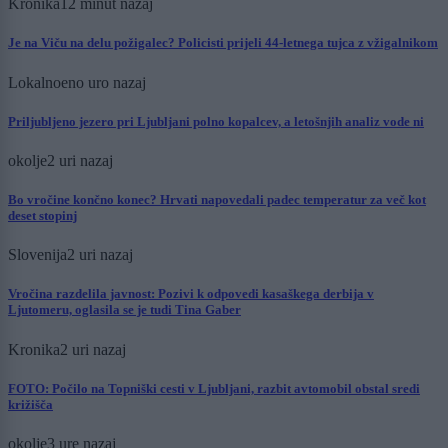
Kronika
12 minut nazaj
Je na Viču na delu požigalec? Policisti prijeli 44-letnega tujca z vžigalnikom
Lokalno
eno uro nazaj
Priljubljeno jezero pri Ljubljani polno kopalcev, a letošnjih analiz vode ni
okolje
2 uri nazaj
Bo vročine končno konec? Hrvati napovedali padec temperatur za več kot
deset stopinj
Slovenija
2 uri nazaj
Vročina razdelila javnost: Pozivi k odpovedi kasaškega derbija v
Ljutomeru, oglasila se je tudi Tina Gaber
Kronika
2 uri nazaj
FOTO: Počilo na Topniški cesti v Ljubljani, razbit avtomobil obstal sredi
križišča
okolje
3 ure nazaj