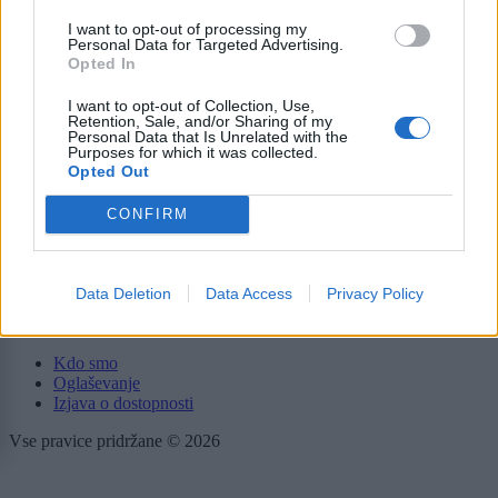
Gospodarstvo
Kronika
I want to opt-out of processing my
Personal Data for Targeted Advertising.
Zdravje
Opted In
Šport
Kultura
I want to opt-out of Collection, Use,
Scena
Retention, Sale, and/or Sharing of my
Zadnje novice
Personal Data that Is Unrelated with the
Purposes for which it was collected.
Opted Out
Rubrike
CONFIRM
Dogodki
Igre
Forum
Mali oglasi
Data Deletion
Data Access
Privacy Policy
Več
Kdo smo
Oglaševanje
Izjava o dostopnosti
Vse pravice pridržane © 2026