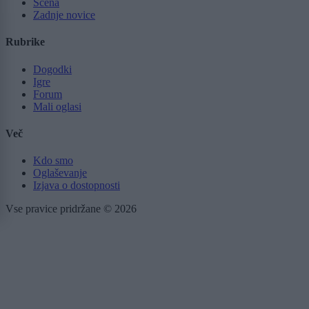
Scena
Zadnje novice
Rubrike
Dogodki
Igre
Forum
Mali oglasi
Več
Kdo smo
Oglaševanje
Izjava o dostopnosti
Vse pravice pridržane © 2026