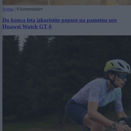
Scena
|
0 komentarjev
Do konca leta izkoristite popust na pametne ure
Huawei Watch GT 6