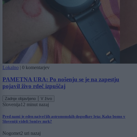
Lokalno
|
0 komentarjev
PAMETNA URA: Po nošenju se je na zapestju
pojavil živo rdeč izpuščaj
Zadnje objavljeno
V živo
Slovenija
12 minut nazaj
Pred nami je eden največjih astronomskih dogodkov leta: Kako bomo v
Sloveniji videli Sončev mrk?
Nogomet
2 uri nazaj