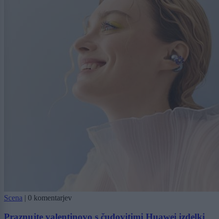
Scena
|
0 komentarjev
Praznujte valentinovo s čudovitimi Huawei izdelki