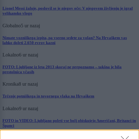
Lionel Messi žaluje, poslovil se je njegov oče: V njegovem življenju je igral
velikansko vlogo
Globalno
5 ur nazaj
Nimate vozniškega izpita, pa vseeno sedete za volan? Na Hrvaškem vas
lahko doleti 2.650 evrov kazni
Lokalno
6 ur nazaj
FOTO: Ljubljane iz leta 2013 skoraj ne prepoznamo – takšna je bila
prestolnica včasih
Kronika
8 ur nazaj
Trčenje potniškega in tovornega vlaka na Hrvaškem
Lokalno
9 ur nazaj
FOTO in VIDEO: Ljubljano poleti vse bolj obiskujejo Američani, Britanci in
Španci
Globalno
10 ur nazaj