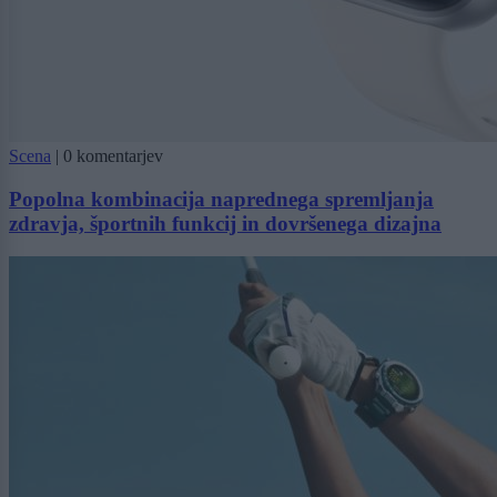
Scena
|
0 komentarjev
Popolna kombinacija naprednega spremljanja
zdravja, športnih funkcij in dovršenega dizajna