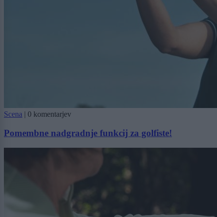
Scena
|
0 komentarjev
Pomembne nadgradnje funkcij za golfiste!