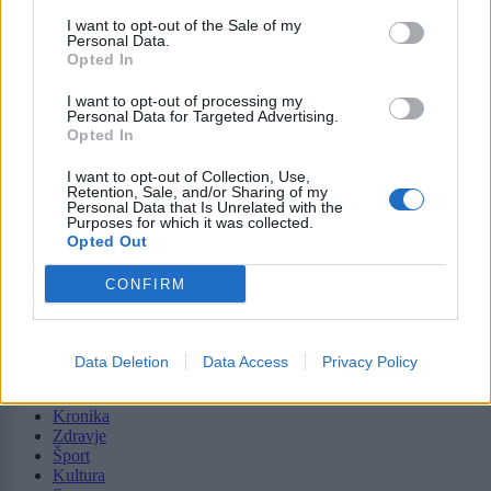
I want to opt-out of the Sale of my
Personal Data.
Opted In
I want to opt-out of processing my
Personal Data for Targeted Advertising.
Moji Mediji d.o.o.
Opted In
sobotainfo.com
•
mariborinfo.com
•
ptujinfo.com
•
pomurec.com
•
dolenjskainfo.com
•
ljubljanainfo.com
•
gorenjskainfo.com
•
I want to opt-out of Collection, Use,
Retention, Sale, and/or Sharing of my
tvidea.si
Personal Data that Is Unrelated with the
Purposes for which it was collected.
Vse pravice pridržane © 2026
Opted Out
Tematike
CONFIRM
Lokalno
Slovenija
Svet
Data Deletion
Data Access
Privacy Policy
Politika
Gospodarstvo
Kronika
Zdravje
Šport
Kultura