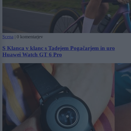
Scena
|
0 komentarjev
S Klanca v klanc s Tadejem Pogačarjem in uro
Huawei Watch GT 6 Pro