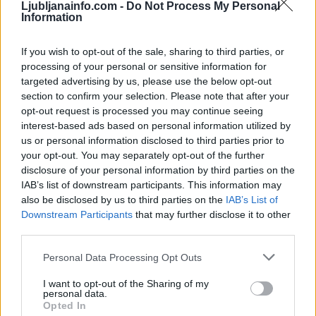
Ljubljanainfo.com -
Do Not Process My Personal
Information
Huda vročina na Hrvaškem, nevaren vročinski val bo vztrajal do srede
If you wish to opt-out of the sale, sharing to third parties, or
Slovenija
10 ur nazaj
processing of your personal or sensitive information for
Vročina ne popušča: Temperature do 35 stopinj, izdano tudi opozorilo
targeted advertising by us, please use the below opt-out
section to confirm your selection. Please note that after your
Prikaži več
opt-out request is processed you may continue seeing
interest-based ads based on personal information utilized by
Želiš biti vedno na tekočem? Prijavi se na novice in dvakrat
us or personal information disclosed to third parties prior to
tedensko v svoj email nabiralnik prejmi pregled svežih novic.
your opt-out. You may separately opt-out of the further
E-naslov
disclosure of your personal information by third parties on the
IAB’s list of downstream participants. This information may
also be disclosed by us to third parties on the
IAB’s List of
CAPTCHA
Prijavi se na cajtng
Nisem robot
Downstream Participants
that may further disclose it to other
third parties.
Naročite se
Personal Data Processing Opt Outs
Imaš novico, informacijo, fotografijo ali video, ki bi nas utegnila
I want to opt-out of the Sharing of my
zanimati? Najboljše nagradimo.
personal data.
Opted In
Pošlji