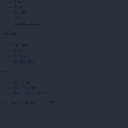
Zdravje
Šport
Kultura
Scena
Zadnje novice
Rubrike
Dogodki
Igre
Forum
Mali oglasi
Več
Kdo smo
Oglaševanje
Izjava o dostopnosti
Vse pravice pridržane © 2026