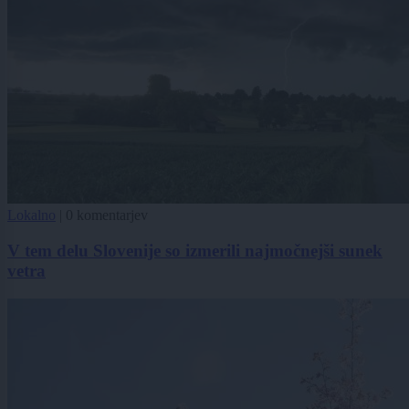
Lokalno
|
0 komentarjev
V tem delu Slovenije so izmerili najmočnejši sunek
vetra