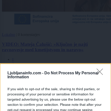
Lokalno
|
0 komentarjev
VIDEO: Mateja Čalušić: »Ključno je najti
ravnovesje med kmetijstvom in naravo«
1
2
3
Ljubljanainfo.com -
Do Not Process My Personal
Information
Zadnje objavljeno
V živo
If you wish to opt-out of the sale, sharing to third parties, or
okolje
43 minut nazaj
processing of your personal or sensitive information for
targeted advertising by us, please use the below opt-out
Dežja ni dovolj, vročina se vrača: Slovenijo čaka še vsaj deset dni sušnih
section to confirm your selection. Please note that after your
razmer
opt-out request is processed you may continue seeing