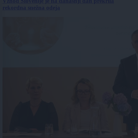
Vzhod Slovenije je na današnji dan prekrila
rekordna snežna odeja