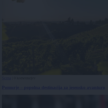
Scena
|
0 komentarjev
Pomurje – popolna destinacija za jesensko avanturo