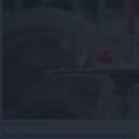
Lokalno
|
0 komentarjev
Bralci Ljubljanainfo ste izglasovali naj natakarja, to