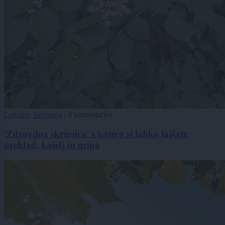
Lokalno
Slovenija
|
0 komentarjev
'Zdravilna skrinjica' s katero si lahko lajšate
prehlad, kašelj in gripo