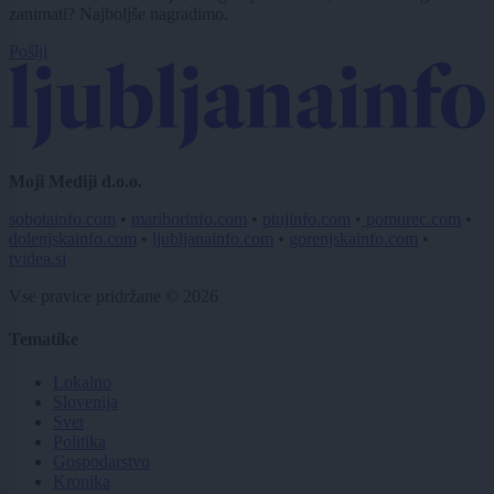
zanimati? Najboljše nagradimo.
Pošlji
Moji Mediji d.o.o.
sobotainfo.com
•
mariborinfo.com
•
ptujinfo.com
•
pomurec.com
•
dolenjskainfo.com
•
ljubljanainfo.com
•
gorenjskainfo.com
•
tvidea.si
Vse pravice pridržane © 2026
Tematike
Lokalno
Slovenija
Svet
Politika
Gospodarstvo
Kronika