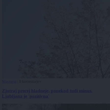
Slovenija
|
0 komentarjev
Zjutraj precej hladneje, ponekod tudi minus.
Ljubljana je 'pozitivna'