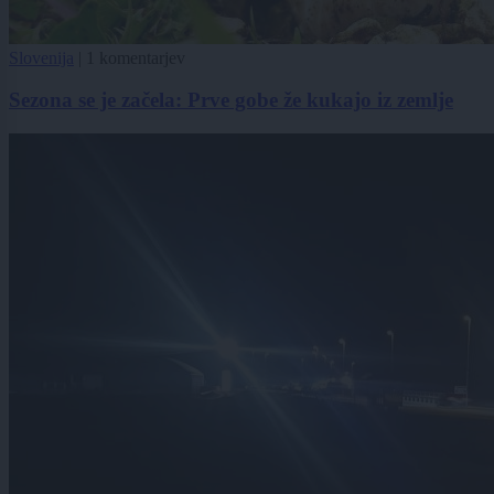
Slovenija
|
1 komentarjev
Sezona se je začela: Prve gobe že kukajo iz zemlje