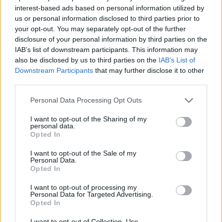
Kronika
eno uro nazaj
interest-based ads based on personal information utilized by
us or personal information disclosed to third parties prior to
Tragičen razplet kolesarske nesreče: 78-letnik po padcu umrl v bolnišnici
your opt-out. You may separately opt-out of the further
disclosure of your personal information by third parties on the
Lokalno
2 uri nazaj
IAB’s list of downstream participants. This information may
also be disclosed by us to third parties on the
IAB’s List of
Vročina terja svoj davek: V UKC Ljubljana porast hudo poškodovanih, letos
Prijavi se na cajtng
Downstream Participants
that may further disclose it to other
že več kot 420 pristankov helikopterjev
third parties.
Slovenija
2 uri nazaj
Personal Data Processing Opt Outs
Konec brezplačne slovenščine za tujce? Vlada pripravlja pomembno
I want to opt-out of the Sharing of my
spremembo
personal data.
Opted In
Slovenija
2 uri nazaj
I want to opt-out of the Sale of my
FOTO: Bela štorklja letos podira rekorde: V Sloveniji jih še nikoli ni
Personal Data.
gnezdilo toliko!
Opted In
Nogomet
3 ure nazaj
I want to opt-out of processing my
Personal Data for Targeted Advertising.
Opted In
UEFA izbrala Ljubljančana: Rade Obrenović bo sodil na evropskem
superpokalu
I want to opt-out of Collection, Use,