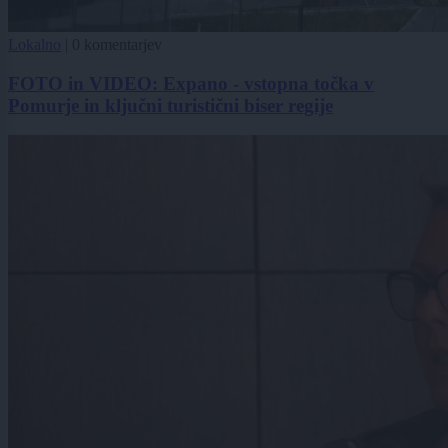
Lokalno
|
0 komentarjev
FOTO in VIDEO: Expano - vstopna točka v
Pomurje in ključni turistični biser regije