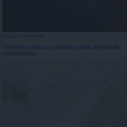
Kronika
|
0 komentarjev
Po hudem trčenju z avtobusom voznik avtomobila
umrl na kraju