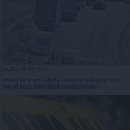
Kronika
|
0 komentarjev
Primorka je spet odprta, a kaos se nadaljuje: Dve
nesreči povzročili večkilometrske kolone