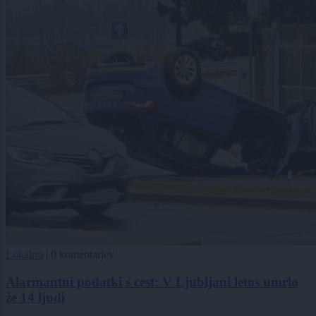
Lokalno
|
0 komentarjev
Alarmantni podatki s cest: V Ljubljani letos umrlo
že 14 ljudi