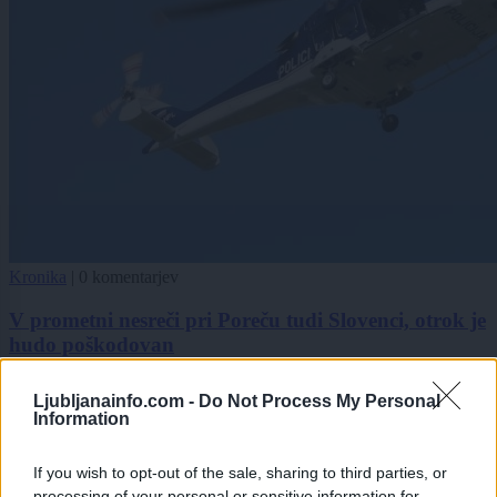
Kronika
|
0 komentarjev
V prometni nesreči pri Poreču tudi Slovenci, otrok je
hudo poškodovan
1
Ljubljanainfo.com -
Do Not Process My Personal
2
Information
3
If you wish to opt-out of the sale, sharing to third parties, or
processing of your personal or sensitive information for