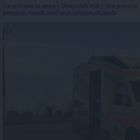
Na prehodu za pešce v Domžalah trčil v dva pešca in
pobegnil, voznik vozil pod vplivom alkohola