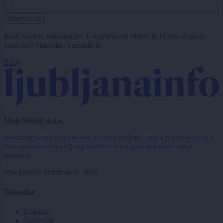
Naročite se
Imaš novico, informacijo, fotografijo ali video, ki bi nas utegnila
zanimati? Najboljše nagradimo.
Pošlji
Moji Mediji d.o.o.
sobotainfo.com
•
mariborinfo.com
•
ptujinfo.com
•
pomurec.com
•
dolenjskainfo.com
•
ljubljanainfo.com
•
gorenjskainfo.com
•
tvidea.si
Vse pravice pridržane © 2026
Tematike
Lokalno
Slovenija