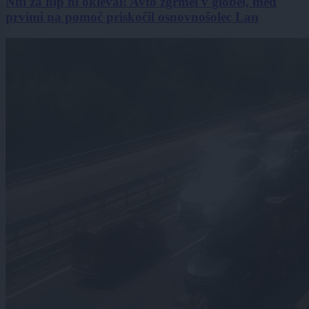
Niti za hip ni okleval! Avto zgrmel v globel, med
prvimi na pomoč priskočil osnovnošolec Lan