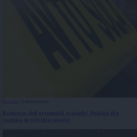
Kronika
|
0 komentarjev
Kolesarja zbil avtomobil avtošole? Policija išče
voznika in očividca nesreče