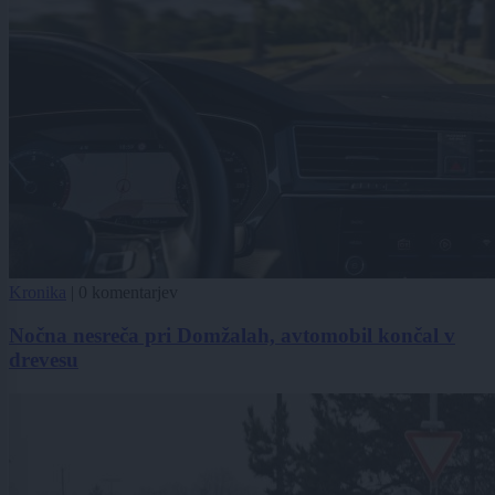
Kronika
|
0 komentarjev
Nočna nesreča pri Domžalah, avtomobil končal v
drevesu