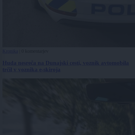
Kronika
|
0 komentarjev
Huda nesreča na Dunajski cesti, voznik avtomobila
trčil v voznika e-skiroja