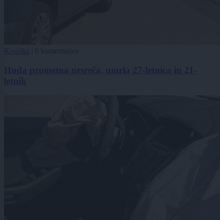
Kronika
|
0 komentarjev
Huda prometna nesreča, umrla 27-letnica in 21-
letnik