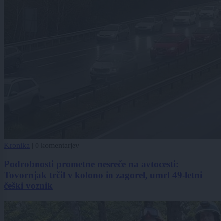
Kronika
|
0 komentarjev
Podrobnosti prometne nesreče na avtocesti:
Tovornjak trčil v kolono in zagorel, umrl 49-letni
češki voznik