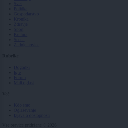
Svet
Politika
Gospodarstvo
Kronika
Zdravje
Šport
Kultura
Scena
Zadnje novice
Rubrike
Dogodki
Igre
Forum
Mali oglasi
Več
Kdo smo
Oglaševanje
Izjava o dostopnosti
Vse pravice pridržane © 2026