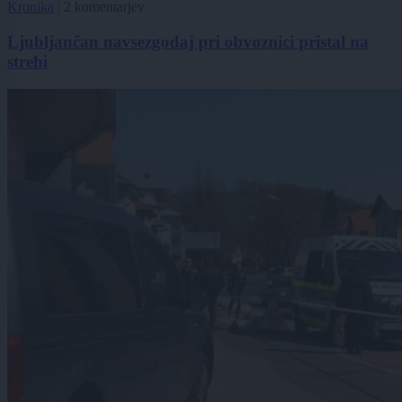
Kronika
|
2 komentarjev
Ljubljančan navsezgodaj pri obvoznici pristal na
strehi