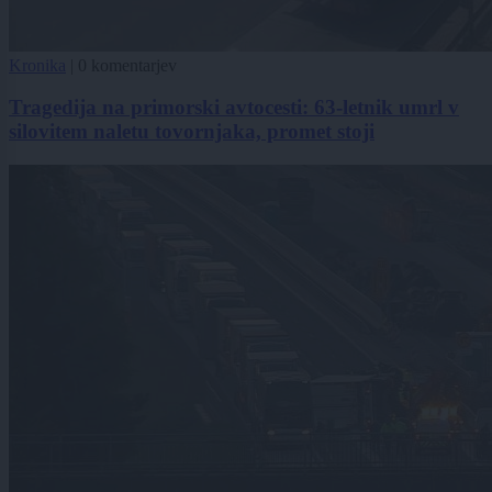
Kronika
|
0 komentarjev
Tragedija na primorski avtocesti: 63-letnik umrl v
silovitem naletu tovornjaka, promet stoji