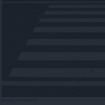
Kronika
|
0 komentarjev