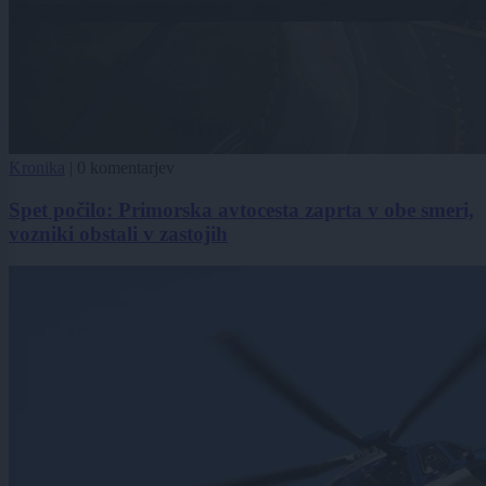
Kronika
|
0 komentarjev
Spet počilo: Primorska avtocesta zaprta v obe smeri,
vozniki obstali v zastojih