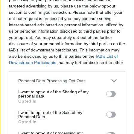
Zadnje objavljeno
V živo
targeted advertising by us, please use the below opt-out
Globalno
41 sekund nazaj
section to confirm your selection. Please note that after your
opt-out request is processed you may continue seeing
VIDEO: Dvonadstropni avtobus obtičal na trajektu za Korčulo, potniki ga
interest-based ads based on personal information utilized by
skušali premakniti z zibanjem
us or personal information disclosed to third parties prior to
Kronika
36 minut nazaj
your opt-out. You may separately opt-out of the further
disclosure of your personal information by third parties on the
Hudo poškodovan motorist, njegovo življenje je ogroženo
IAB’s list of downstream participants. This information may
also be disclosed by us to third parties on the
IAB’s List of
Kronika
38 minut nazaj
Prijavi se na cajtng
Downstream Participants
that may further disclose it to other
third parties.
Pri delu padla z lestev, eden od delavcev se je huje poškodoval
Personal Data Processing Opt Outs
Slovenija
2 uri nazaj
I want to opt-out of the Sharing of my
Po sobotni osvežitvi znova vroče, suho vreme naj bi vztrajalo ves prihodnji
personal data.
teden
Opted In
Scena
3 ure nazaj
I want to opt-out of the Sale of my
Personal Data.
Opted In
Ena napačna beseda lahko sproži zaplet, ta znamenja naj bodo previdna
I want to opt-out of processing my