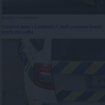
Kronika
|
0 komentarjev
Tragično jutro v Ljubljani: V hudi prometni nesreči
umrla ena oseba