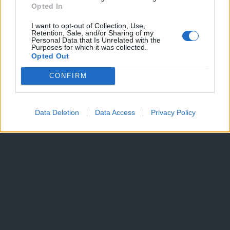
Dogodki
Opted In
Igre
Forum
I want to opt-out of Collection, Use,
Mali oglasi
Retention, Sale, and/or Sharing of my
Personal Data that Is Unrelated with the
Purposes for which it was collected.
Več
Opted Out
Kdo smo
CONFIRM
Oglaševanje
Izjava o dostopnosti
Vse pravice pridržane © 2026
Data Deletion
Data Access
Privacy Policy