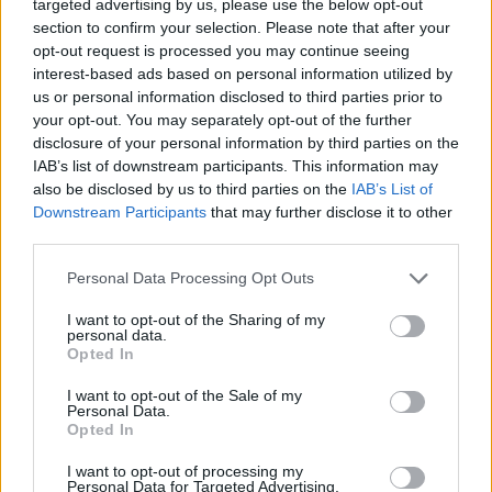
targeted advertising by us, please use the below opt-out
Moji Mediji d.o.o.
section to confirm your selection. Please note that after your
sobotainfo.com
•
mariborinfo.com
•
ptujinfo.com
•
pomurec.com
•
opt-out request is processed you may continue seeing
dolenjskainfo.com
•
ljubljanainfo.com
•
gorenjskainfo.com
•
interest-based ads based on personal information utilized by
tvidea.si
us or personal information disclosed to third parties prior to
your opt-out. You may separately opt-out of the further
Vse pravice pridržane © 2026
disclosure of your personal information by third parties on the
IAB’s list of downstream participants. This information may
Tematike
also be disclosed by us to third parties on the
IAB’s List of
Prijavi se na cajtng
Downstream Participants
that may further disclose it to other
Lokalno
Slovenija
third parties.
Svet
Politika
Personal Data Processing Opt Outs
Gospodarstvo
Kronika
I want to opt-out of the Sharing of my
Zdravje
personal data.
Šport
Opted In
Kultura
Scena
I want to opt-out of the Sale of my
Zadnje novice
Personal Data.
Opted In
Rubrike
I want to opt-out of processing my
Personal Data for Targeted Advertising.