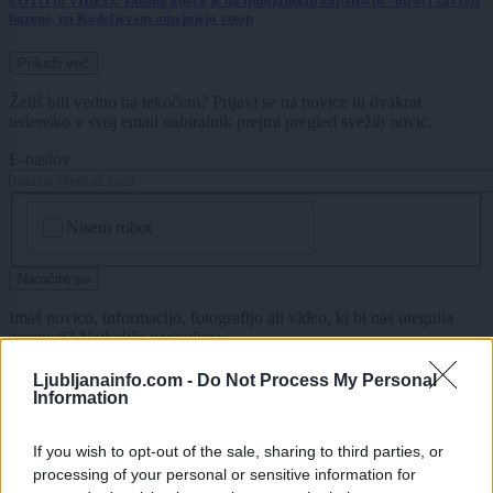
FOTO in VIDEO: Takšna gneča je na ljubljanskih kopališčih - otroci zavzeli
bazene, na Kodeljevem omejujejo vstop
Prikaži več
Želiš biti vedno na tekočem? Prijavi se na novice in dvakrat
tedensko v svoj email nabiralnik prejmi pregled svežih novic.
E-naslov
CAPTCHA
Nisem robot
Naročite se
Imaš novico, informacijo, fotografijo ali video, ki bi nas utegnila
zanimati? Najboljše nagradimo.
Pošlji
Ljubljanainfo.com -
Do Not Process My Personal
Information
If you wish to opt-out of the sale, sharing to third parties, or
processing of your personal or sensitive information for