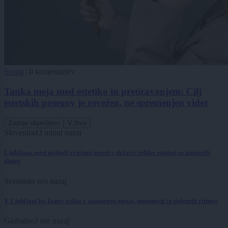
Scena
|
0 komentarjev
Tanka meja med estetiko in pretiravanjem: Cilj
estetskih posegov je osvežen, ne spremenjen videz
Zadnje objavljeno
V živo
Slovenija
43 minut nazaj
Ljubljana med najbolj vročimi mesti v državi: toliko stopinj so namerili
danes
Scena
eno uro nazaj
V Ljubljani bo konec tedna v znamenju ognja, umetnosti in poletnih ritmov
Globalno
3 ure nazaj