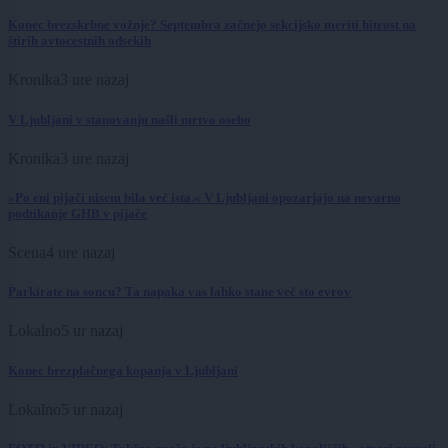
Konec brezskrbne vožnje? Septembra začnejo sekcijsko meriti hitrost na
štirih avtocestnih odsekih
Kronika
3 ure nazaj
V Ljubljani v stanovanju našli mrtvo osebo
Kronika
3 ure nazaj
»Po eni pijači nisem bila več ista.« V Ljubljani opozarjajo na nevarno
podtikanje GHB v pijače
Scena
4 ure nazaj
Parkirate na soncu? Ta napaka vas lahko stane več sto evrov
Lokalno
5 ur nazaj
Konec brezplačnega kopanja v Ljubljani
Lokalno
5 ur nazaj