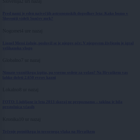
Slovenija
2 uri nazaj
Pred nami je eden največjih astronomskih dogodkov leta: Kako bomo v
Sloveniji videli Sončev mrk?
Nogomet
4 ure nazaj
Lionel Messi žaluje, poslovil se je njegov oče: V njegovem življenju je igral
velikansko vlogo
Globalno
7 ur nazaj
Nimate vozniškega izpita, pa vseeno sedete za volan? Na Hrvaškem vas
lahko doleti 2.650 evrov kazni
Lokalno
8 ur nazaj
FOTO: Ljubljane iz leta 2013 skoraj ne prepoznamo – takšna je bila
prestolnica včasih
Kronika
10 ur nazaj
Trčenje potniškega in tovornega vlaka na Hrvaškem