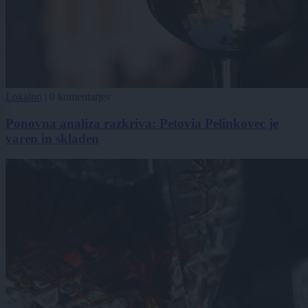
Lokalno
|
0 komentarjev
Ponovna analiza razkriva: Petovia Pelinkovec je
varen in skladen