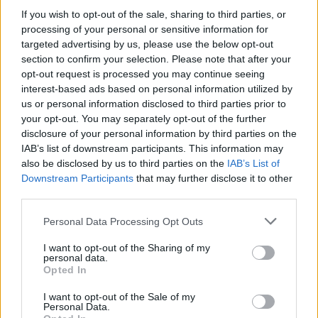
Naročite se
If you wish to opt-out of the sale, sharing to third parties, or
processing of your personal or sensitive information for
Imaš novico, informacijo, fotografijo ali video, ki bi nas utegnila
targeted advertising by us, please use the below opt-out
zanimati? Najboljše nagradimo.
section to confirm your selection. Please note that after your
Pošlji
opt-out request is processed you may continue seeing
interest-based ads based on personal information utilized by
us or personal information disclosed to third parties prior to
your opt-out. You may separately opt-out of the further
disclosure of your personal information by third parties on the
IAB’s list of downstream participants. This information may
Moji Mediji d.o.o.
also be disclosed by us to third parties on the
IAB’s List of
Prijavi se na cajtng
sobotainfo.com
•
mariborinfo.com
•
ptujinfo.com
•
pomurec.com
•
Downstream Participants
that may further disclose it to other
dolenjskainfo.com
•
ljubljanainfo.com
•
gorenjskainfo.com
•
third parties.
tvidea.si
Personal Data Processing Opt Outs
Vse pravice pridržane © 2026
I want to opt-out of the Sharing of my
Tematike
personal data.
Opted In
Lokalno
Slovenija
I want to opt-out of the Sale of my
Personal Data.
Svet