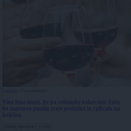
Lokalno
|
0 komentarjev
Vina letos manj, bo pa vrhunske kakovosti: Suša
bo zagotovo pustila svoje posledice in vplivala na
količino
Zadnje objavljeno
V živo