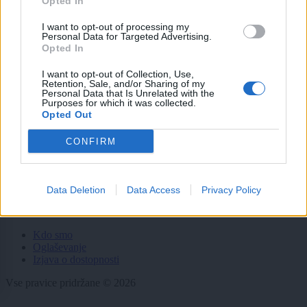
Opted In
Politika
Gospodarstvo
I want to opt-out of processing my
Kronika
Personal Data for Targeted Advertising.
Zdravje
Opted In
Šport
Kultura
I want to opt-out of Collection, Use,
Scena
Retention, Sale, and/or Sharing of my
Zadnje novice
Personal Data that Is Unrelated with the
Purposes for which it was collected.
Opted Out
Rubrike
CONFIRM
Dogodki
Igre
Forum
Mali oglasi
Data Deletion
Data Access
Privacy Policy
Več
Kdo smo
Oglaševanje
Izjava o dostopnosti
Vse pravice pridržane © 2026