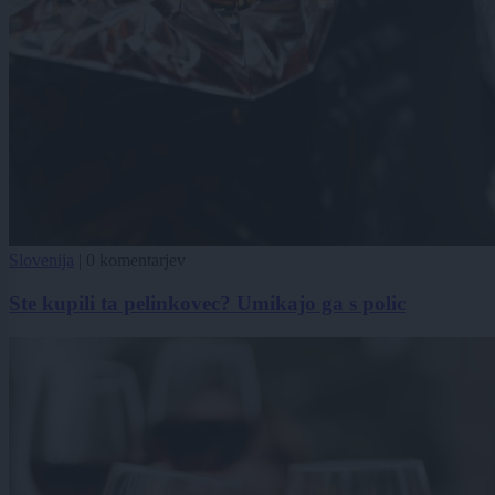
Slovenija
|
0 komentarjev
Ste kupili ta pelinkovec? Umikajo ga s polic