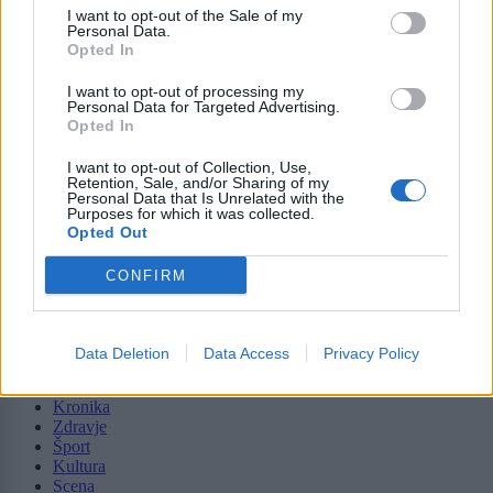
I want to opt-out of the Sale of my
Personal Data.
Opted In
I want to opt-out of processing my
Moji Mediji d.o.o.
Personal Data for Targeted Advertising.
Opted In
sobotainfo.com
•
mariborinfo.com
•
ptujinfo.com
•
pomurec.com
•
dolenjskainfo.com
•
ljubljanainfo.com
•
gorenjskainfo.com
•
I want to opt-out of Collection, Use,
Retention, Sale, and/or Sharing of my
tvidea.si
Personal Data that Is Unrelated with the
Purposes for which it was collected.
Vse pravice pridržane © 2026
Opted Out
Tematike
CONFIRM
Lokalno
Slovenija
Svet
Data Deletion
Data Access
Privacy Policy
Politika
Gospodarstvo
Kronika
Zdravje
Šport
Kultura
Scena