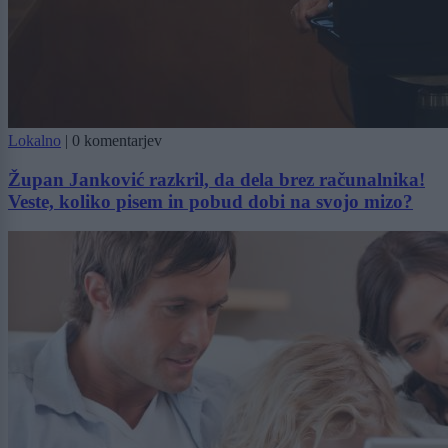
Lokalno
|
0 komentarjev
Župan Janković razkril, da dela brez računalnika!
Veste, koliko pisem in pobud dobi na svojo mizo?