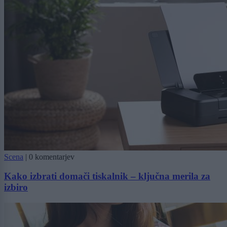
Scena
|
0 komentarjev
Kako izbrati domači tiskalnik – ključna merila za
izbiro