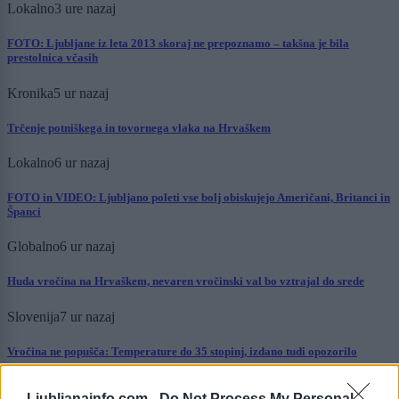
Lokalno
3 ure nazaj
FOTO: Ljubljane iz leta 2013 skoraj ne prepoznamo – takšna je bila
prestolnica včasih
Kronika
5 ur nazaj
Trčenje potniškega in tovornega vlaka na Hrvaškem
Lokalno
6 ur nazaj
FOTO in VIDEO: Ljubljano poleti vse bolj obiskujejo Američani, Britanci in
Španci
Globalno
6 ur nazaj
Huda vročina na Hrvaškem, nevaren vročinski val bo vztrajal do srede
Slovenija
7 ur nazaj
Vročina ne popušča: Temperature do 35 stopinj, izdano tudi opozorilo
Globalno
8 ur nazaj
Ljubljanainfo.com -
Do Not Process My Personal