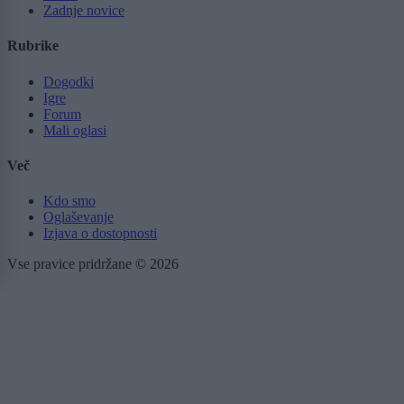
Zadnje novice
Rubrike
Dogodki
Igre
Forum
Mali oglasi
Več
Kdo smo
Oglaševanje
Izjava o dostopnosti
Vse pravice pridržane © 2026