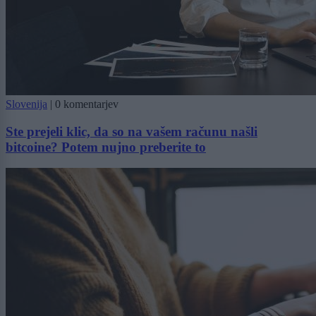
Slovenija
|
0 komentarjev
Ste prejeli klic, da so na vašem računu našli
bitcoine? Potem nujno preberite to