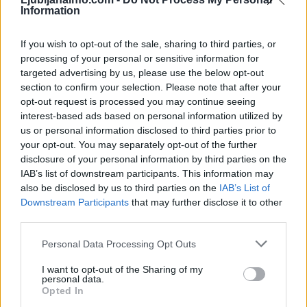
Information
Pot proti morju bo daljša: Na avtocestah zastoji in več prometnih nesreč
Kronika
9 ur nazaj
If you wish to opt-out of the sale, sharing to third parties, or
processing of your personal or sensitive information for
Pogrešani mladoletnik iz Ljubljane je bil najden
targeted advertising by us, please use the below opt-out
section to confirm your selection. Please note that after your
Prikaži več
opt-out request is processed you may continue seeing
interest-based ads based on personal information utilized by
Želiš biti vedno na tekočem? Prijavi se na novice in dvakrat
us or personal information disclosed to third parties prior to
tedensko v svoj email nabiralnik prejmi pregled svežih novic.
your opt-out. You may separately opt-out of the further
E-naslov
disclosure of your personal information by third parties on the
IAB’s list of downstream participants. This information may
also be disclosed by us to third parties on the
IAB’s List of
CAPTCHA
Prijavi se na cajtng
Nisem robot
Downstream Participants
that may further disclose it to other
third parties.
Naročite se
Personal Data Processing Opt Outs
Imaš novico, informacijo, fotografijo ali video, ki bi nas utegnila
zanimati? Najboljše nagradimo.
I want to opt-out of the Sharing of my
personal data.
Opted In
Pošlji