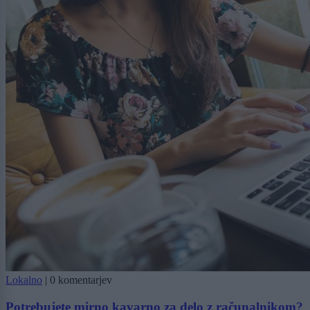
Lokalno
|
0 komentarjev
Potrebujete mirno kavarno za delo z računalnikom?