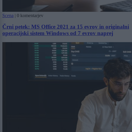
Scena
|
0 komentarjev
Črni petek: MS Office 2021 za 15 evrov in originalni
operacijski sistem Windows od 7 evrov naprej