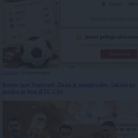
Lokalno
|
0 komentarjev
Konec igre Napoved: Znan je zmagovalec, čakata ga
majica in bon BTC City