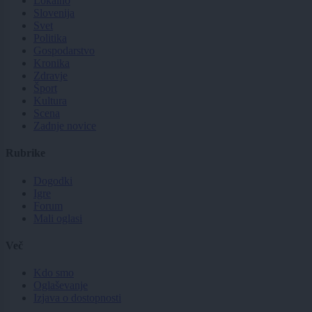
Lokalno
Slovenija
Svet
Politika
Gospodarstvo
Kronika
Zdravje
Šport
Kultura
Scena
Zadnje novice
Rubrike
Dogodki
Igre
Forum
Mali oglasi
Več
Kdo smo
Oglaševanje
Izjava o dostopnosti