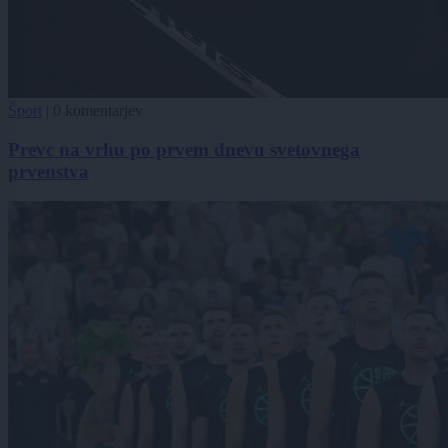
Šport
|
0 komentarjev
Prevc na vrhu po prvem dnevu svetovnega
prvenstva