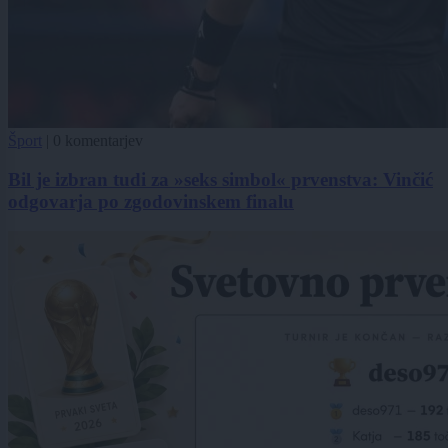
Šport
|
0 komentarjev
Bil je izbran tudi za »seks simbol« prvenstva: Vinčić
odgovarja po zgodovinskem finalu