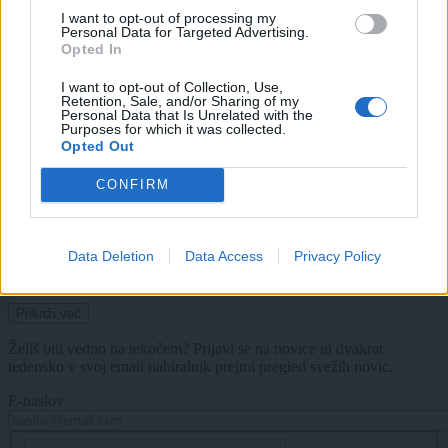
lahko doleti 2.650 evrov kazni
I want to opt-out of processing my
Personal Data for Targeted Advertising.
Lokalno
14 ur nazaj
Opted In
FOTO: Ljubljane iz leta 2013 skoraj ne prepoznamo – takšna je bila
I want to opt-out of Collection, Use,
prestolnica včasih
Retention, Sale, and/or Sharing of my
Personal Data that Is Unrelated with the
Purposes for which it was collected.
Kronika
16 ur nazaj
Opted Out
Trčenje potniškega in tovornega vlaka na Hrvaškem
CONFIRM
Lokalno
17 ur nazaj
Data Deletion
Data Access
Privacy Policy
FOTO in VIDEO: Ljubljano poleti vse bolj obiskujejo Američani, Britanci in
Španci
Prikaži več
Želiš biti vedno na tekočem? Prijavi se na novice in dvakrat
tedensko v svoj email nabiralnik prejmi pregled svežih novic.
E-naslov
CAPTCHA