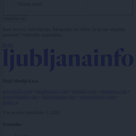
Nisem robot
Naročite se
Imaš novico, informacijo, fotografijo ali video, ki bi nas utegnila
zanimati? Najboljše nagradimo.
Pošlji
Moji Mediji d.o.o.
sobotainfo.com
•
mariborinfo.com
•
ptujinfo.com
•
pomurec.com
•
dolenjskainfo.com
•
ljubljanainfo.com
•
gorenjskainfo.com
•
tvidea.si
Vse pravice pridržane © 2026
Tematike