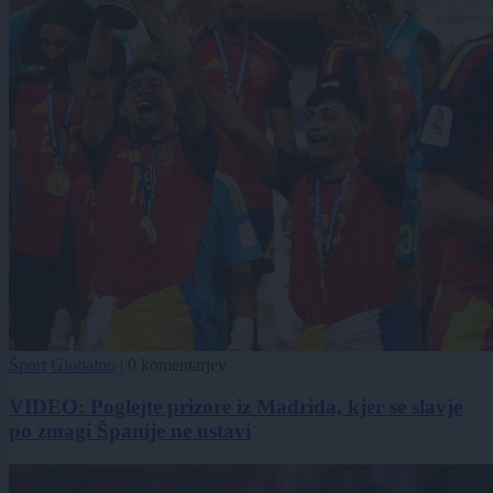
Šport
Globalno
|
0 komentarjev
VIDEO: Poglejte prizore iz Madrida, kjer se slavje
po zmagi Španije ne ustavi