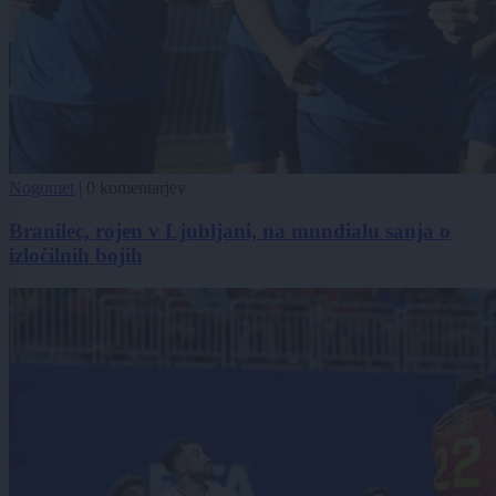
Nogomet
|
0 komentarjev
Branilec, rojen v Ljubljani, na mundialu sanja o
izločilnih bojih