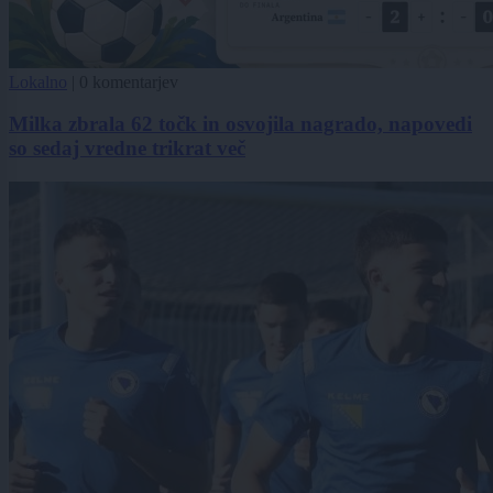
Lokalno
|
0 komentarjev
Milka zbrala 62 točk in osvojila nagrado, napovedi
so sedaj vredne trikrat več