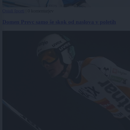
Ostali športi
|
0 komentarjev
Domen Prevc samo še skok od naslova v poletih