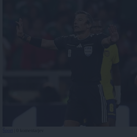
Šport
|
0 komentarjev