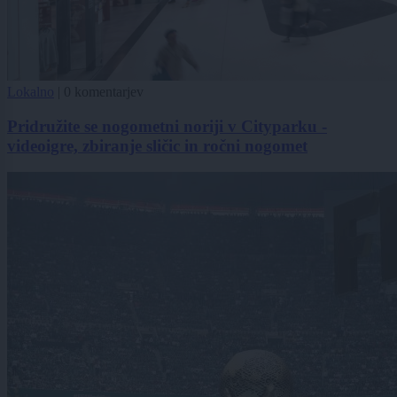
Lokalno
|
0 komentarjev
Pridružite se nogometni noriji v Cityparku -
videoigre, zbiranje sličic in ročni nogomet