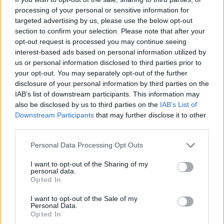
Zadnje objavljeno
V živo
processing of your personal or sensitive information for
Lokalno
19 minut nazaj
targeted advertising by us, please use the below opt-out
Kdo v Ljubljani dobi 380 evrov ob rojstvu otroka? Mestna občina pojasnila
section to confirm your selection. Please note that after your
pogoje
opt-out request is processed you may continue seeing
interest-based ads based on personal information utilized by
Lokalno
19 minut nazaj
us or personal information disclosed to third parties prior to
your opt-out. You may separately opt-out of the further
Ste vedeli? Prva stanovanjska terapevtska skupnost v Sloveniji je zaživela
disclosure of your personal information by third parties on the
prav v Škofji Loki
IAB’s list of downstream participants. This information may
also be disclosed by us to third parties on the
IAB’s List of
Slovenija
8 ur nazaj
Prijavi se na cajtng
Downstream Participants
that may further disclose it to other
Pred nami je eden največjih astronomskih dogodkov leta: Kako bomo v
third parties.
Sloveniji videli Sončev mrk?
Personal Data Processing Opt Outs
Nogomet
10 ur nazaj
I want to opt-out of the Sharing of my
personal data.
Lionel Messi žaluje, poslovil se je njegov oče: V njegovem življenju je igral
Opted In
velikansko vlogo
I want to opt-out of the Sale of my
Globalno
13 ur nazaj
Personal Data.
Opted In
Nimate vozniškega izpita, pa vseeno sedete za volan? Na Hrvaškem vas