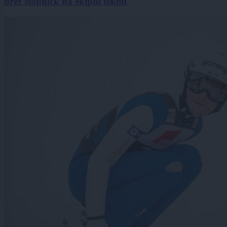
brez stopničk na ekipni tekmi