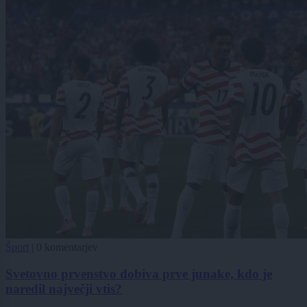
Šport
|
0 komentarjev
Svetovno prvenstvo dobiva prve junake, kdo je
naredil največji vtis?