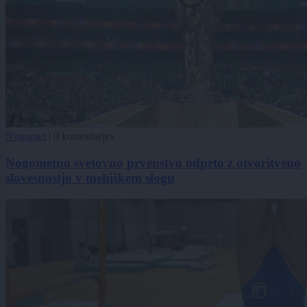
Nogomet
|
0 komentarjev
Nogometno svetovno prvenstvo odprto z otvoritveno
slovesnostjo v mehiškem slogu