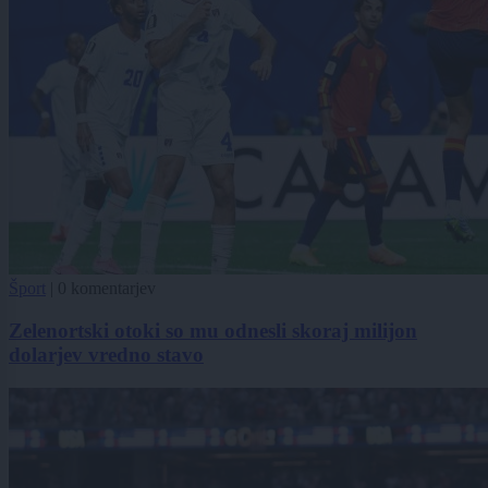
Šport
|
0 komentarjev
Zelenortski otoki so mu odnesli skoraj milijon
dolarjev vredno stavo