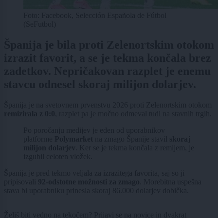
Foto: Facebook, Selección Española de Fútbol
(SeFutbol)
Španija je bila proti Zelenortskim otokom
izrazit favorit, a se je tekma končala brez
zadetkov. Nepričakovan razplet je enemu
stavcu odnesel skoraj milijon dolarjev.
Španija je na svetovnem prvenstvu 2026 proti Zelenortskim otokom
remizirala z 0:0
, razplet pa je močno odmeval tudi na stavnih trgih.
Po poročanju medijev je eden od uporabnikov
platforme
Polymarket
na zmago Španije stavil
skoraj
milijon dolarjev
. Ker se je tekma končala z remijem, je
izgubil celoten vložek.
Španija je pred tekmo veljala za izrazitega favorita, saj so ji
pripisovali
92-odstotne možnosti za zmago
. Morebitna uspešna
stava bi uporabniku prinesla skoraj 86.000 dolarjev dobička.
Želiš biti vedno na tekočem? Prijavi se na novice in dvakrat