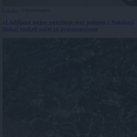
Lokalno
|
0 komentarjev
»Ljubljana nujno potrebuje svoj poligon.« Nekdanji
dirkač razkril načrt za avtomotodrom