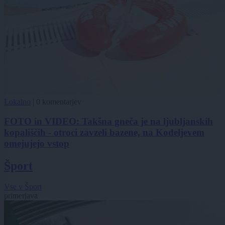
Lokalno
|
0 komentarjev
FOTO in VIDEO: Takšna gneča je na ljubljanskih
kopališčih - otroci zavzeli bazene, na Kodeljevem
omejujejo vstop
Šport
Vse v Šport
primerjava