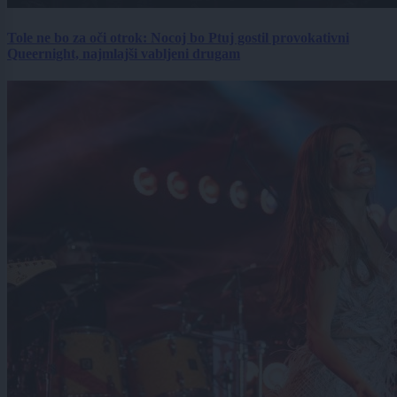
Tole ne bo za oči otrok: Nocoj bo Ptuj gostil provokativni
Queernight, najmlajši vabljeni drugam