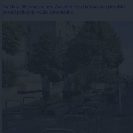
Do vlaka 600 metrov peš: Zaradi del na ljubljanski železniški
postaji prihajajo velike spremembe