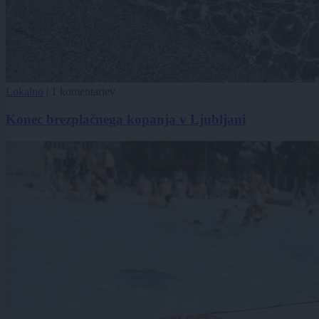
Lokalno
|
1 komentarjev
Konec brezplačnega kopanja v Ljubljani