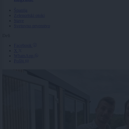
Španija
Zelenortski otoki
Stave
Svetovno prvenstvo
Deli
Facebook
X
WhatsApp
Pošlji