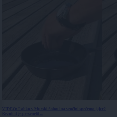
VIDEO: Lahko v Murski Soboti na vročini spečemo jajce?
Rezultat je presenetil ...