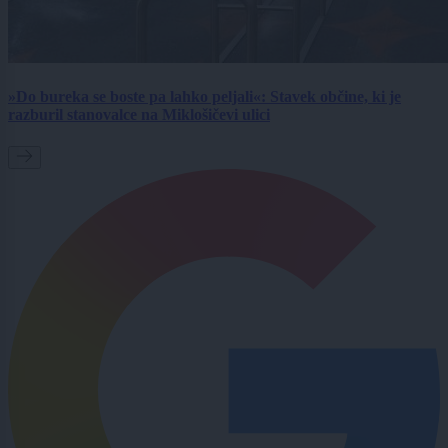
»Do bureka se boste pa lahko peljali«: Stavek občine, ki je
razburil stanovalce na Miklošičevi ulici