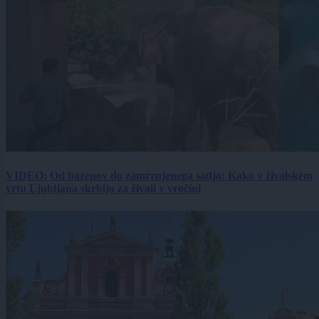
VIDEO: Od bazenov do zamrznjenega sadja: Kako v živalskem
vrtu Ljubljana skrbijo za živali v vročini