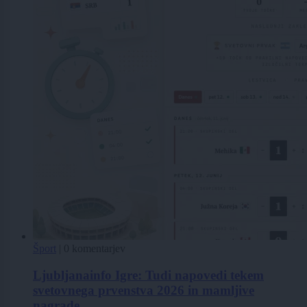
Šport
|
0 komentarjev
Ljubljanainfo Igre: Tudi napovedi tekem
svetovnega prvenstva 2026 in mamljive
nagrade