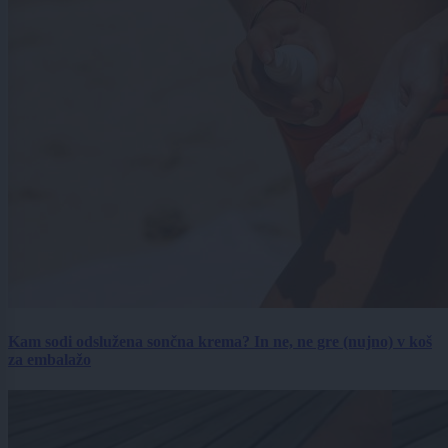
Kam sodi odslužena sončna krema? In ne, ne gre (nujno) v koš
za embalažo