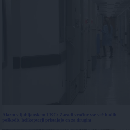
Alarm v ljubljanskem UKC: Zaradi vročine vse več hudih
poškodb, helikopterji pristajajo en za drugim