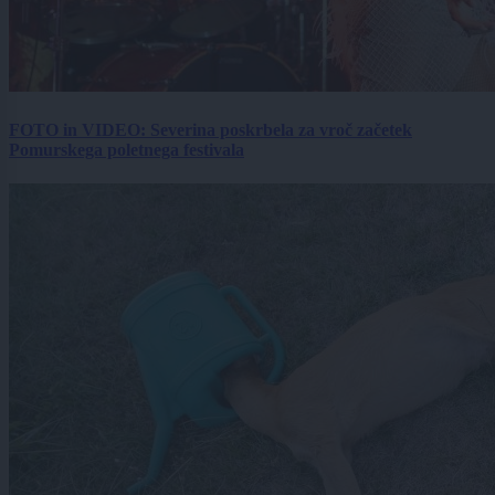
FOTO in VIDEO: Severina poskrbela za vroč začetek
Pomurskega poletnega festivala