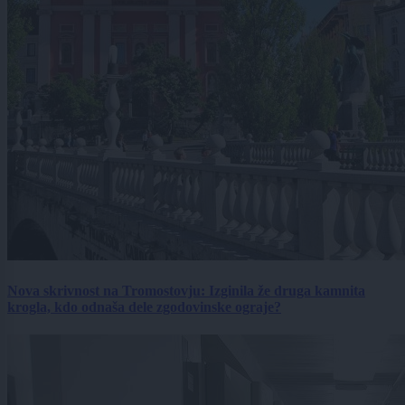
Nova skrivnost na Tromostovju: Izginila že druga kamnita
krogla, kdo odnaša dele zgodovinske ograje?