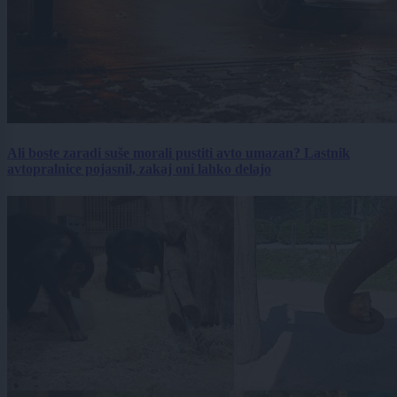
Ali boste zaradi suše morali pustiti avto umazan? Lastnik
avtopralnice pojasnil, zakaj oni lahko delajo