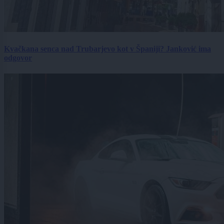
Kvačkana senca nad Trubarjevo kot v Španiji? Janković ima
odgovor