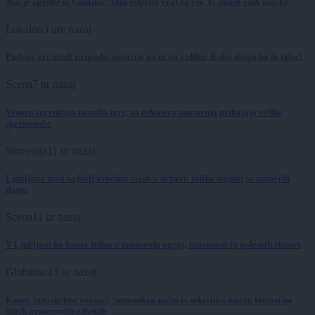
Mačje zgodbe iz Gmajnic: Dan odprtih vrat za vse, ki imajo radi mačke
Lokalno
3 ure nazaj
Podvoz pri Situli razpada, sanacije pa ni na vidiku: Kako dolgo bo še tako?
Scena
7 ur nazaj
Venera spreminja pravila igre, za nekatera znamenja prihajajo velike
spremembe
Slovenija
11 ur nazaj
Ljubljana med najbolj vročimi mesti v državi: toliko stopinj so namerili
danes
Scena
11 ur nazaj
V Ljubljani bo konec tedna v znamenju ognja, umetnosti in poletnih ritmov
Globalno
13 ur nazaj
Konec brezskrbne vožnje? Septembra začnejo sekcijsko meriti hitrost na
štirih avtocestnih odsekih