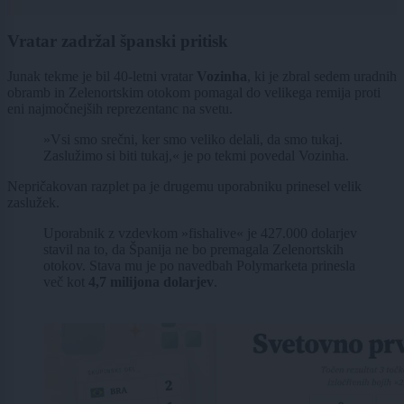
Vratar zadržal španski pritisk
Junak tekme je bil 40-letni vratar
Vozinha
, ki je zbral sedem uradnih
obramb in Zelenortskim otokom pomagal do velikega remija proti
eni najmočnejših reprezentanc na svetu.
»Vsi smo srečni, ker smo veliko delali, da smo tukaj.
Zaslužimo si biti tukaj,« je po tekmi povedal Vozinha.
Nepričakovan razplet pa je drugemu uporabniku prinesel velik
zaslužek.
Uporabnik z vzdevkom »fishalive« je 427.000 dolarjev
stavil na to, da Španija ne bo premagala Zelenortskih
otokov. Stava mu je po navedbah Polymarketa prinesla
več kot
4,7 milijona dolarjev
.