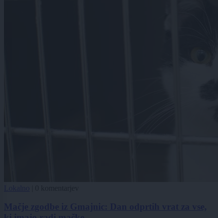
Lokalno
|
0 komentarjev
Mačje zgodbe iz Gmajnic: Dan odprtih vrat za vse,
ki imajo radi mačke