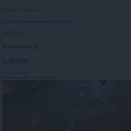
Kronika
13 ur nazaj
V Ljubljani v stanovanju našli mrtvo osebo
Prikaži več
Komentarji
Lokalno
Vse v Lokalno
nevaren za pešce in kolesarje?