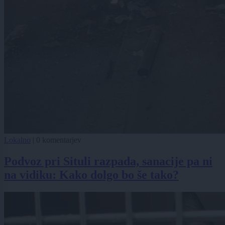
Lokalno
|
0 komentarjev
Podvoz pri Situli razpada, sanacije pa ni
na vidiku: Kako dolgo bo še tako?