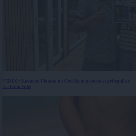
VIDEO: Kavarna Platana na Goričkem pozornost pritegnila s
kratkimi videi