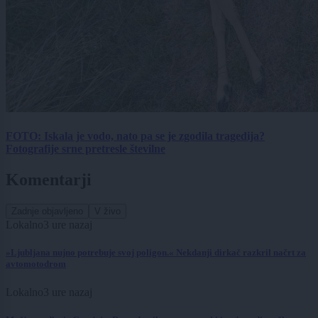
FOTO: Iskala je vodo, nato pa se je zgodila tragedija?
Fotografije srne pretresle številne
Komentarji
Zadnje objavljeno
V živo
Lokalno
3 ure nazaj
»Ljubljana nujno potrebuje svoj poligon.« Nekdanji dirkač razkril načrt za
avtomotodrom
Lokalno
3 ure nazaj