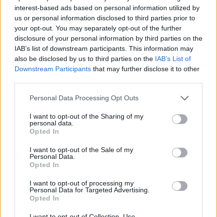
Kronika
eno uro nazaj
interest-based ads based on personal information utilized by
us or personal information disclosed to third parties prior to
Tragičen razplet kolesarske nesreče: 78-letnik po padcu umrl v bolnišnici
your opt-out. You may separately opt-out of the further
disclosure of your personal information by third parties on the
Lokalno
2 uri nazaj
IAB’s list of downstream participants. This information may
also be disclosed by us to third parties on the
IAB’s List of
Vročina terja svoj davek: V UKC Ljubljana porast hudo poškodovanih, letos
Prijavi se na cajtng
Downstream Participants
that may further disclose it to other
že več kot 420 pristankov helikopterjev
third parties.
Slovenija
2 uri nazaj
Personal Data Processing Opt Outs
Konec brezplačne slovenščine za tujce? Vlada pripravlja pomembno
I want to opt-out of the Sharing of my
spremembo
personal data.
Opted In
Slovenija
3 ure nazaj
I want to opt-out of the Sale of my
FOTO: Bela štorklja letos podira rekorde: V Sloveniji jih še nikoli ni
Personal Data.
gnezdilo toliko!
Opted In
Nogomet
3 ure nazaj
I want to opt-out of processing my
Personal Data for Targeted Advertising.
Opted In
UEFA izbrala Ljubljančana: Rade Obrenović bo sodil na evropskem
superpokalu
I want to opt-out of Collection, Use,