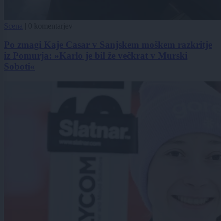
Scena
|
0 komentarjev
Po zmagi Kaje Casar v Sanjskem moškem razkritje
iz Pomurja: »Karlo je bil že večkrat v Murski
Soboti«