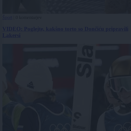
Šport
|
0 komentarjev
VIDEO: Poglejte, kakšno torto so Dončiću pripravili
Lakersi