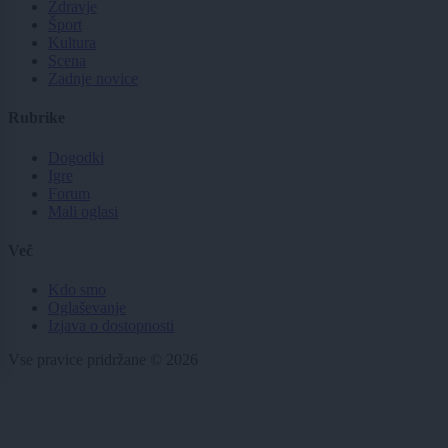
Zdravje
Šport
Kultura
Scena
Zadnje novice
Rubrike
Dogodki
Igre
Forum
Mali oglasi
Več
Kdo smo
Oglaševanje
Izjava o dostopnosti
Vse pravice pridržane © 2026