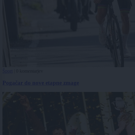
Šport
|
0 komentarjev
Pogačar do nove etapne zmage