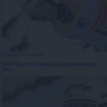
Ostali športi
|
0 komentarjev
Zlata Nika Prevc zmagala v deželi vzhajajočega
sonca