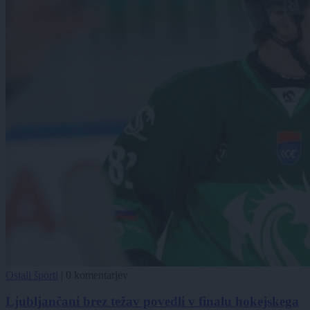
Ostali športi
|
0 komentarjev
Ljubljančani brez težav povedli v finalu hokejskega