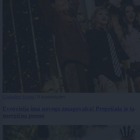
Globalno
Scena
|
0 komentarjev
Evrovizija ima novega zmagovalca! Prepričala je ta
energična pesem