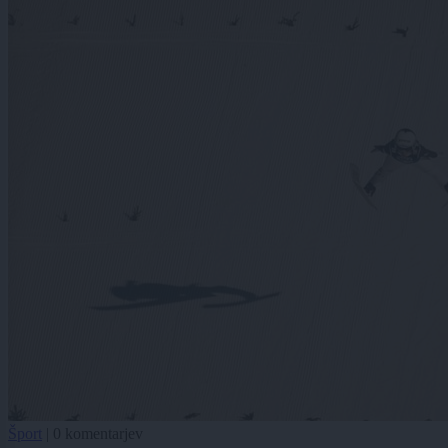
Šport
|
0 komentarjev