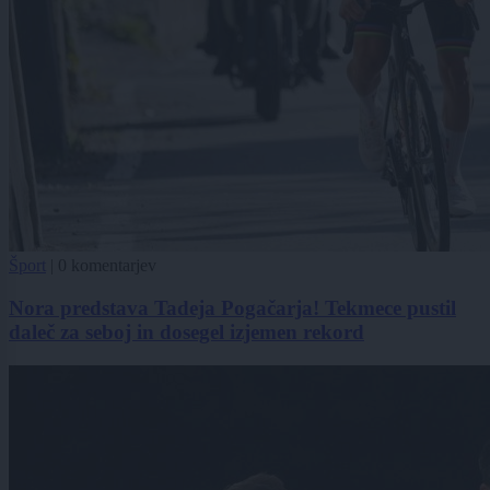
Šport
|
0 komentarjev
Nora predstava Tadeja Pogačarja! Tekmece pustil
daleč za seboj in dosegel izjemen rekord