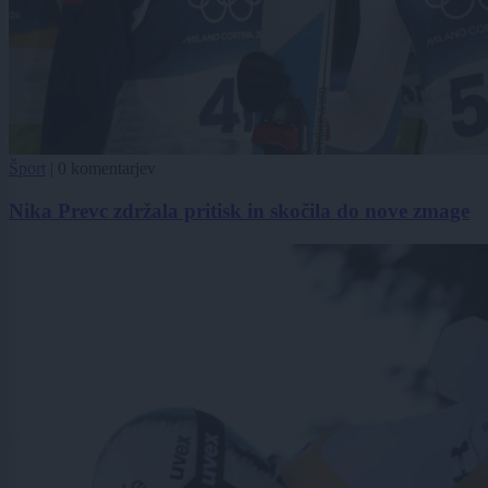
Šport
|
0 komentarjev
Nika Prevc zdržala pritisk in skočila do nove zmage