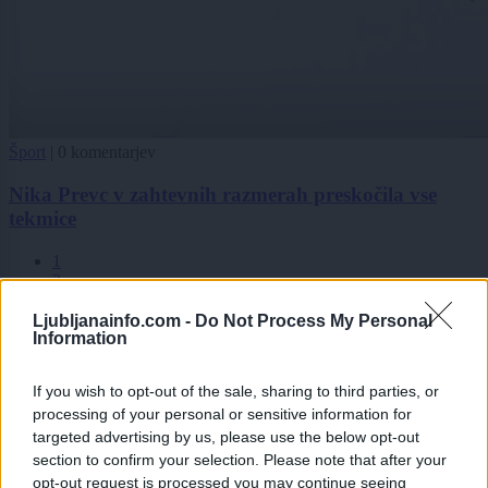
Šport
|
0 komentarjev
Nika Prevc v zahtevnih razmerah preskočila vse
tekmice
1
2
3
Ljubljanainfo.com -
Do Not Process My Personal
Information
Zadnje objavljeno
V živo
If you wish to opt-out of the sale, sharing to third parties, or
okolje
58 minut nazaj
processing of your personal or sensitive information for
targeted advertising by us, please use the below opt-out
Dežja ni dovolj, vročina se vrača: Slovenijo čaka še vsaj deset dni sušnih
section to confirm your selection. Please note that after your
razmer
opt-out request is processed you may continue seeing