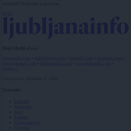
zanimati? Najboljše nagradimo.
Pošlji
Moji Mediji d.o.o.
sobotainfo.com
•
mariborinfo.com
•
ptujinfo.com
•
pomurec.com
•
dolenjskainfo.com
•
ljubljanainfo.com
•
gorenjskainfo.com
•
tvidea.si
Vse pravice pridržane © 2026
Tematike
Lokalno
Slovenija
Svet
Politika
Gospodarstvo
Kronika