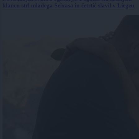
klancu strl mladega Seixasa in četrtič slavil v Liegeu