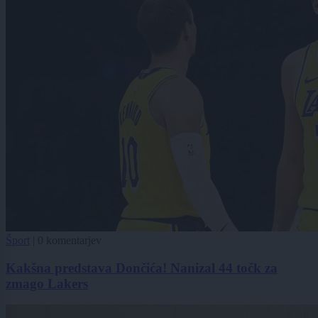
Šport
|
0 komentarjev
Kakšna predstava Dončića! Nanizal 44 točk za
zmago Lakers