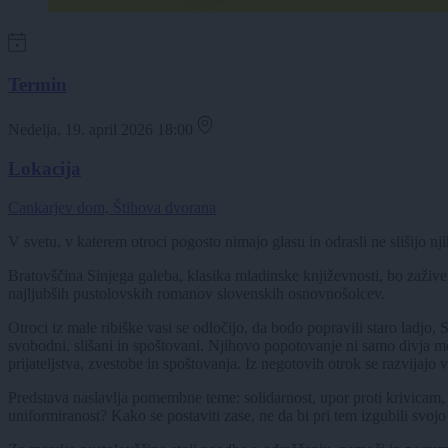
Termin
Nedelja, 19. april 2026 18:00
Lokacija
Cankarjev dom, Štihova dvorana
V svetu, v katerem otroci pogosto nimajo glasu in odrasli ne slišijo n
Bratovščina Sinjega galeba, klasika mladinske književnosti, bo zaživel
najljubših pustolovskih romanov slovenskih osnovnošolcev.
Otroci iz male ribiške vasi se odločijo, da bodo popravili staro ladjo, 
svobodni, slišani in spoštovani. Njihovo popotovanje ni samo divja mo
prijateljstva, zvestobe in spoštovanja. Iz negotovih otrok se razvijaj
Predstava naslavlja pomembne teme: solidarnost, upor proti krivicam, ko
uniformiranost? Kako se postaviti zase, ne da bi pri tem izgubili svoj