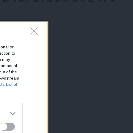
ljstvu in veri, da lahko majhna barka sredi velikega morja nosi
sonal or
ection to
ou may
 personal
out of the
 downstream
B’s List of
×