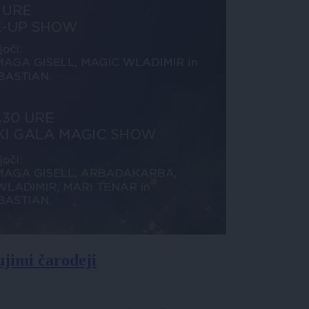
ujimi čarodeji