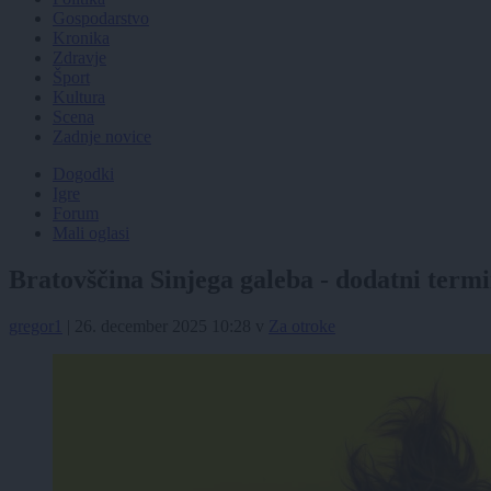
Gospodarstvo
Kronika
Zdravje
Šport
Kultura
Scena
Zadnje novice
Dogodki
Igre
Forum
Mali oglasi
Bratovščina Sinjega galeba - dodatni term
gregor1
|
26. december 2025 10:28
v
Za otroke