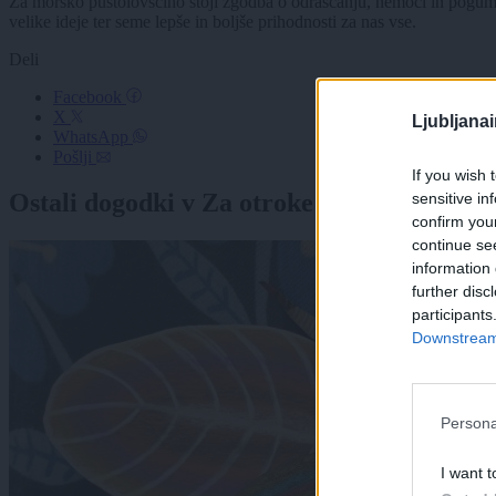
Za morsko pustolovščino stoji zgodba o odraščanju, nemoči in pogumu,
velike ideje ter seme lepše in boljše prihodnosti za nas vse.
Deli
Facebook
X
Ljubljana
WhatsApp
Pošlji
If you wish 
Ostali dogodki v Za otroke
sensitive in
confirm you
continue se
information 
further disc
participants
Downstream 
Persona
I want t