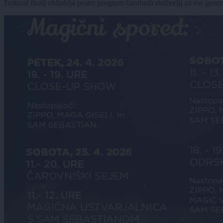
Festival iluzij obljublja pester program čarobnih doživetij za vse gene