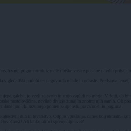
jihovih sanj, pogum otrok iz male ribiške vasice postane navdih prihaja
a v gledališki podobi ter nagovorila mlade in odrasle. Predstava temelj
Sinjega galeba, jo vzeli za svojo in z njo zapluli na morje. V želji, da bi
rska pustolovščina, nevihte divjajo zunaj in znotraj njih samih. Ob pr
o v mlade ljudi, ki razumejo pomen skupnosti, pravičnosti in poguma.
lektivni duh in tovarištvo. Odpira vprašanja, danes bolj aktualna kot kd
o človečnost? Ali lahko otroci spremenijo svet?