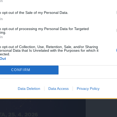
In
o opt-out of the Sale of my Personal Data.
In
to opt-out of processing my Personal Data for Targeted
ing.
In
o opt-out of Collection, Use, Retention, Sale, and/or Sharing
ersonal Data that Is Unrelated with the Purposes for which it
lected.
Out
EŽNI SVET ŽUŽELK
CONFIRM
atem z recikliranjem upodobili v različnih likovnih tehnikah. Delavnico 
Data Deletion
Data Access
Privacy Policy