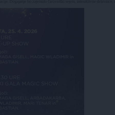
racije. Dogajanje bo zajemalo čarovniški sejem, interaktivne delavnice, r