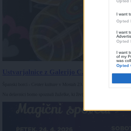
Opted 
I want t
Opted 
I want 
Advertis
Opted 
I want t
of my P
was col
Opted 
Ustvarjalnice z Galerijo C.C.U.: ČUD
Španski borci - Center kulture v Mostah
23. 04. 2026
ob
17:00
Na delavnici bomo spoznali žuželke, ki živijo v našem okolju ter jih z