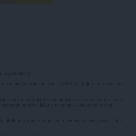
jočim generacijam.
i na znamenitem romanu Toneta Seliškarja, ki je že desetletja eden
 ušli krivicam in grobemu svetu odraslih, iščejo prostor, kjer bodo
emagovanju prepirov, lahkote in strahu se stkejo močne vezi
ajkoli prej: Kako ohraniti svojo identiteto v svetu, ki nas sili v